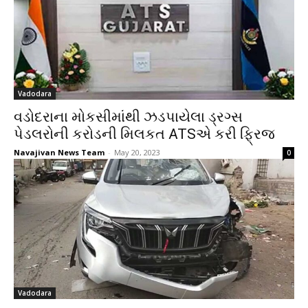
Vadodara
વડોદરાના મોકસીમાંથી ઝડપાયેલા ડ્રગ્સ
પેડલરોની કરોડની મિલકત ATSએ કરી ફ્રિજ
Navajivan News Team
-
May 20, 2023
0
Vadodara