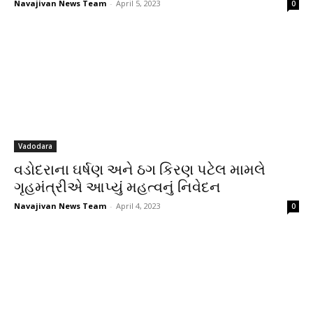
Navajivan News Team
-
April 5, 2023
0
Vadodara
વડોદરાના ઘર્ષણ અને ઠગ કિરણ પટેલ મામલે
ગૃહમંત્રીએ આપ્યું મહત્વનું નિવેદન
Navajivan News Team
-
April 4, 2023
0