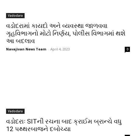
Vadodara
વડોદરામાં કાયદો અને વ્યવસ્થા જાળવવા
ગૃહવિભાગનો મોટો નિર્ણય, પોલીસ વિભાગમાં થશે
આ બદલાવ
Navajivan News Team
-
April 4, 2023
0
Vadodara
વડોદરાઃ SITની રચના બાદ ક્રાઈમ બ્રાન્ચે વધુ
12 પથ્થરબાજને દબોચ્યા