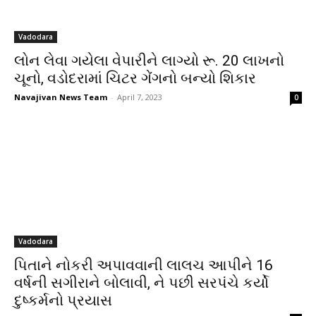
Vadodara
લોન લેવા ગયેલા વેપારીને લાગ્યો રૂ. 20 લાખનો
ચૂનો, વડોદરામાં ચિટર ગેંગનો બન્યો શિકાર
Navajivan News Team
-
April 7, 2023
0
Vadodara
પિતાને નોકરી અપાવવાની લાલચ આપીને 16
વર્ષની સગીરાને બોલાવી, ને પછી સરપંચે કર્યો
દુષ્કર્મનો પ્રયાસ