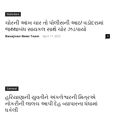
Vadodara
ચોરની આંખ ચાર તો પોલીસની આઠ! વડોદરામાં
જથ્થાબંધ સાયકલ સાથે ચોર ઝડપાયો
Navajivan News Team
-
April 17, 2023
0
General
હરિયાણાની યુવતીને અંકલેશ્વરની મિત્રએ
નોકરીની લાલચ આપી દેહ વ્યાપારના ધંધામાં
ધકેલી