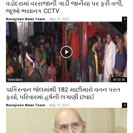
વડોદરામાં વરરાજાની ગાડી જાનૈયા પર ફરી વળી,
જૂઓ ભયાનક CCTV
Navajivan News Team
-
May 15, 2023
0
Vadodara
00:03:05
પાકિસ્તાન જેલમાંથી 182 માછીમારો વતન પરત
ફર્યા, પરિવારમાં હર્ષની લગાણી છવાઈ
Navajivan News Team
-
May 15, 2023
0