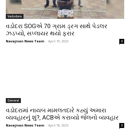
Vadodara
વડોદરા SOGએ 70 ગ્રામ ડ્રગ સાથે પેડલર
ઝડપ્યો, સપ્લાયર થયો ફરાર
Navajivan News Team
-
April 19, 2023
0
General
વડોદરામાં નાયબ મામલતદારે કહ્યું અમારા
વ્યવહારનું શું?, ACBએ કરાવ્યો જેલનો વ્યવહાર
Navajivan News Team
-
April 18, 2023
0