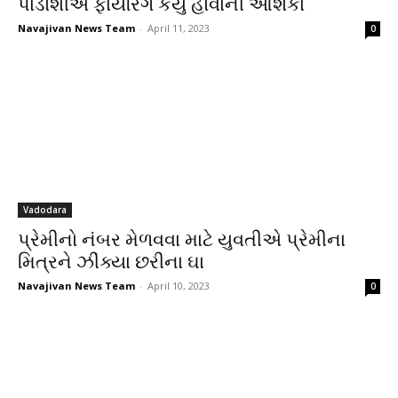
પાડોશીએ ફાયરિંગ કર્યુ હોવાની આશંકા
Navajivan News Team
-
April 11, 2023
0
Vadodara
પ્રેમીનો નંબર મેળવવા માટે યુવતીએ પ્રેમીના
મિત્રને ઝીંક્યા છરીના ઘા
Navajivan News Team
-
April 10, 2023
0