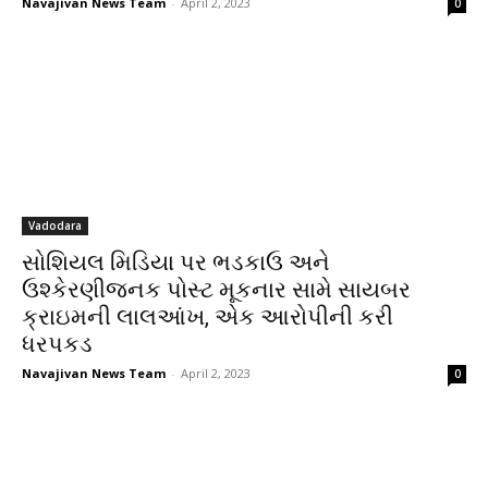
Navajivan News Team
-
April 2, 2023
0
Vadodara
સોશિયલ મિડિયા પર ભડકાઉ અને
ઉશ્કેરણીજનક પોસ્ટ મૂકનાર સામે સાયબર
ક્રાઇમની લાલઆંખ, એક આરોપીની કરી
ધરપકડ
Navajivan News Team
-
April 2, 2023
0