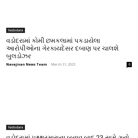
Vadodara
વડોદરામાં કોમી છમકલામાં પકડાયેલા
આરોપીઓના ગેરકાયદેસર દબાણ પર ચાલશે
બુલડોઝર
Navajivan News Team
-
March 31, 2023
0
Vadodara
વડોદરામાં પથ્થરમારાના બનાવ બાદ 23 સામે ગુનો