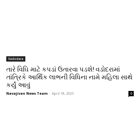
Vadodara
તારે વિઘિ માટે કપડાં ઉતારવા પડશે! વડોદરામાં
તાંત્રિકે આર્થિક લાભની વિધિના નામે મહિલા સાથે
કર્યું આવું
Navajivan News Team
-
April 18, 2023
0