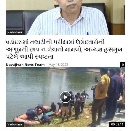
Vadodara
વડોદરામાં તલાટીની પરીક્ષામાં ઉમેદવારોની
અંગૂઠાની છાપ ન લેવાનો મામલો, અઘ્યક્ષ હસમુખ
પટેલે આપી સ્પષ્ટતા
Navajivan News Team
-
May 13, 2023
0
Vadodara
00:02:11