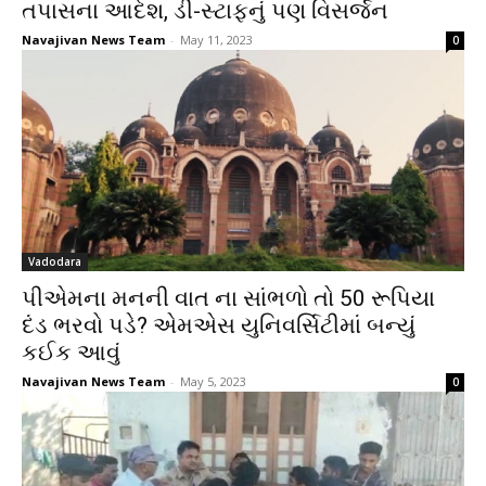
તપાસના આદેશ, ડી-સ્ટાફનું પણ વિસર્જન
Navajivan News Team
-
May 11, 2023
0
Vadodara
પીએમના મનની વાત ના સાંભળો તો 50 રૂપિયા
દંડ ભરવો પડે? એમએસ યુનિવર્સિટીમાં બન્યું
કઈક આવું
Navajivan News Team
-
May 5, 2023
0