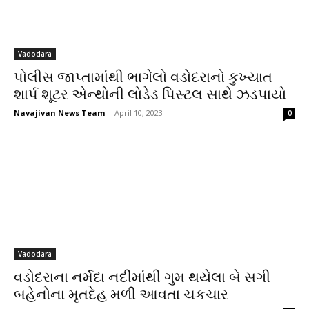
Vadodara
પોલીસ જાપ્તામાંથી ભાગેલો વડોદરાનો કુખ્યાત
શાર્પ શૂટર એન્થોની લોડેડ પિસ્ટલ સાથે ઝડપાયો
Navajivan News Team
-
April 10, 2023
0
Vadodara
વડોદરાના નર્મદા નદીમાંથી ગુમ થયેલા બે સગી
બહેનોના મૃતદેહ મળી આવતા ચકચાર