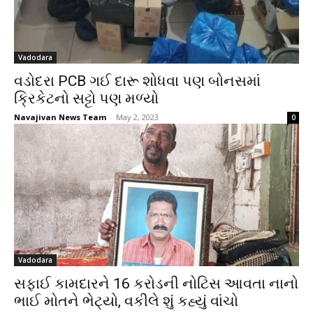
Vadodara
વડોદરા PCB ગઈ દારૂ શોધવા પણ બોનસમાં
ક્રિકેટનો સટ્ટો પણ મળ્યો
Navajivan News Team
-
May 2, 2023
0
Vadodara
સફાઈ કામદારને 16 કરોડની નોટિસ આવતા નાનો
ભાઈ મોતને ભેટ્યો, વકીલે શું કહ્યું વાંચો