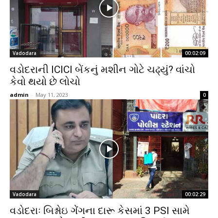
Vadodara
00:02:09
વડોદરાની ICICI બેંકનું મશીન ગોટે ચઢ્યું? વાંચો
કેવો થયો છે લોચો
admin
-
May 11, 2023
0
Vadodara
00:02:29
વડોદરાઃ બિશ્નોઇ ગેંગના દારૂ કેસમાં 3 PSI સામે