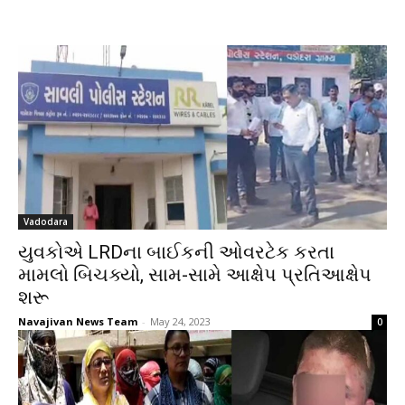
Vadodara
યુવકોએ LRDના બાઈકની ઓવરટેક કરતા
મામલો બિચક્યો, સામ-સામે આક્ષેપ પ્રતિઆક્ષેપ
શરૂ
Navajivan News Team
-
May 24, 2023
0