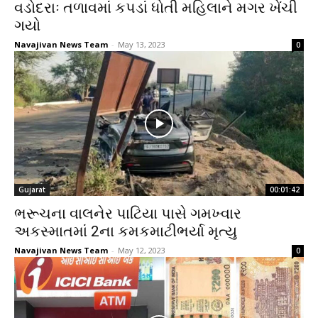
વડોદરાઃ તળાવમાં કપડાં ધોતી મહિલાને મગર ખેંચી
ગયો
Navajivan News Team
-
May 13, 2023
0
Gujarat
00:01:42
ભરૂચના વાલનેર પાટિયા પાસે ગમખ્વાર
અકસ્માતમાં 2ના કમકમાટીભર્યા મૃત્યુ
Navajivan News Team
-
May 12, 2023
0