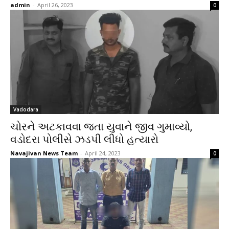
admin
-
April 26, 2023
0
Vadodara
ચોરને અટકાવવા જતા યુવાને જીવ ગુમાવ્યો,
વડોદરા પોલીસે ઝડપી લીધો હત્યારો
Navajivan News Team
-
April 24, 2023
0