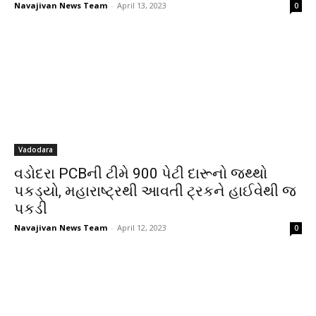
Navajivan News Team
-
April 13, 2023
0
Vadodara
વડોદરા PCBની ટીમે 900 પેટી દારૂનો જથ્થો
પકડ્યો, મહારાષ્ટ્રથી આવતી ટ્રકને હાઈવેથી જ
પકડી
Navajivan News Team
-
April 12, 2023
0