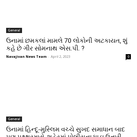
General
ઉનામાં છમકલાં મામલે 70 લોકોની અટકાયત, શું
કહે છે ગીર સોમનાથ એસ.પી. ?
Navajivan News Team
-
April 2, 2023
0
General
ઉનામાં હિન્દૂ-મુસ્લિમ વચ્ચે સુખદ સમાધાન બાદ
પણ પથ્થરમારો, શહેરમાં પોલીસના ધાડા ઉતારી