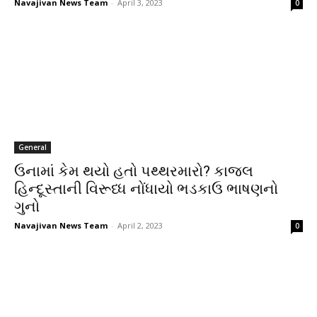
Navajivan News Team
-
April 3, 2023
0
General
ઉનામાં કેમ થયો હતો પથ્થરમારો? કાજલ
હિન્દૂસ્તાની વિરૂધ્ધ નોંધાયો ભડકાઉ ભાષણનો
ગુનો
Navajivan News Team
-
April 2, 2023
0