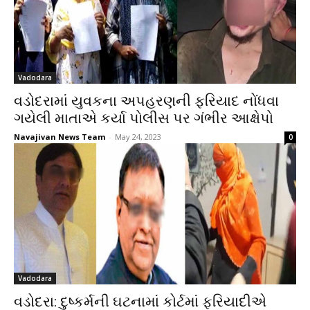
Vadodara
વડોદરામાં યુવકના અપહરણની ફરિયાદ નોંધવા
ગયેલી માતાએ કર્યા પોલીસ પર ગંભીર આક્ષેપો
Navajivan News Team
-
May 24, 2023
0
Vadodara
વડોદરા: દુષ્કર્મની ઘટનામાં કોર્ટમાં ફરિયાદીએ