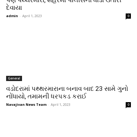
દેવાયા
admin
-
April 1, 2023
0
General
વડોદરામાં પથ્થરમારાના બનાવ બાદ 23 સામે ગુનો
નોંધાયો, તમામની ધરપકડ કરાઈ
Navajivan News Team
-
April 1, 2023
0