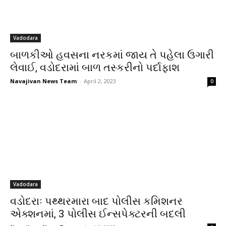
Vadodara
બાળકીઓ હવસના નરકમાં જાય તે પહેલા ઉગારી
લેવાઈ, વડોદરામાં બાળ તસ્કરીનો પર્દાફાશ
Navajivan News Team
-
April 2, 2023
0
Vadodara
વડોદરાઃ પથ્થરમારા બાદ પોલીસ કમિશનર
એક્શનમાં, 3 પોલીસ ઈન્સપેક્ટરની બદલી