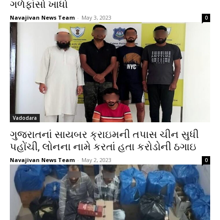
ગળેફાંસો ખાધો
Navajivan News Team
-
May 3, 2023
0
Vadodara
ગુજરાતનાં સાયબર ક્રાઇમની તપાસ ચીન સુધી
પહોંચી, લોનના નામે કરતાં હતા કરોડોની ઠગાઇ
Navajivan News Team
-
May 2, 2023
0