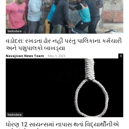
Vadodara
વડોદરા: રખડતા ઢોર નહીં પરંતુ પાલિકાના કર્મચારી
અને પશુપાલકો બાખડ્યા
Navajivan News Team
-
May 3, 2023
0
Vadodara
ધોરણ 12 સાયન્સમાં નાપાસ થતાં વિદ્યાર્થીનીએ