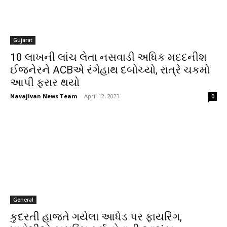
Gujarat
10 લાખની લાંચ લેતા નસવાડી અધિક મદદનીશ
ઈજનેરને ACBએ રંગેહાથ દબોચ્યો, રાત્રે ચકમો
આપી ફરાર થયો
Navajivan News Team
-
April 12, 2023
0
General
કુદરતી હાજતે ગયેલા આધેડ પર ફાયરિંગ,