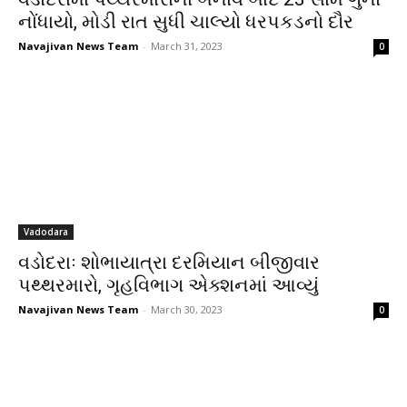
નોંધાયો, મોડી રાત સુધી ચાલ્યો ધરપકડનો દૌર
Navajivan News Team
-
March 31, 2023
0
Vadodara
વડોદરાઃ શોભાયાત્રા દરમિયાન બીજીવાર
પથ્થરમારો, ગૃહવિભાગ એક્શનમાં આવ્યું
Navajivan News Team
-
March 30, 2023
0