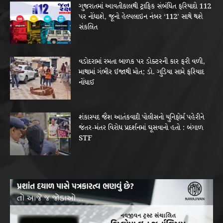
ગુજરાતમાં આવતીકાલથી ટ્રાફિક સંબંધિત ફરિયાદો 112
પર નોંધાશે, જૂનો હેલ્પલાઇન નંબર ‘112’ સાથે થશે
સંકલિત
વડોદરામાં રમતા બાળક પર ડોક્ટરની કાર ફરી વળી,
માથામાં ગંભીર ઈજાથી મોત; ડો. ગુડિયા સામે ફરિયાદ
નોંધાઈ
શંકાસ્પદ જૈશ આતંકવાદી પોલીસનો યુનિફોર્મ પહેરીને
જંતર-મંતર વિરોધ પ્રદર્શનમાં ઘૂસવાનો હતો : બંગાળ
STF