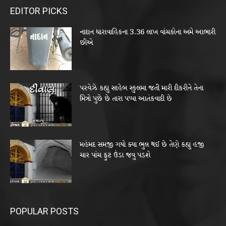
EDITOR PICKS
નાદાન ધારાવાહિકના 3.36 લાખ વાંચકોના અમે આભારી
છીએ
પરવેઝે કહ્યુ સાહેબ સ્કુલમા જતી મારી દીકરીને તેના
મિત્રો પુછે છે તારા પપ્પા આતંકવાદી છે
મહંમદ સમજી ગયો ક્યા ભુલ થઈ છે તેણે કહ્યુ હજી
ચાર પાંચ ફુટ ઉંડા જવુ પડશે
POPULAR POSTS