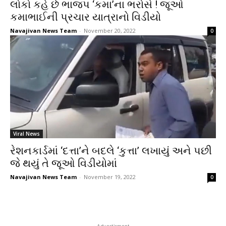
લોકો કહે છે ભાજપ ‘કમા’ના ભરોસે ! જૂઓ
કમાભાઈની પ્રચાર યાત્રાનો વિડીયો
Navajivan News Team
-
November 20, 2022
0
Viral News
રેશનકાર્ડમાં ‘દત્તા’ને બદલે ‘કુત્તા’ લખાયું અને પછી
જે થયું તે જૂઓ વિડીયોમાં
Navajivan News Team
-
November 19, 2022
0
- Advertisment -