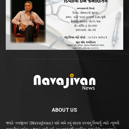
ABOUT US
જ્યારે ‘નવજીવન’ (Navajivan) નામે અમે નવું સાહસ કરવાનું વિચાર્યું ત્યારે ન્યૂઝની