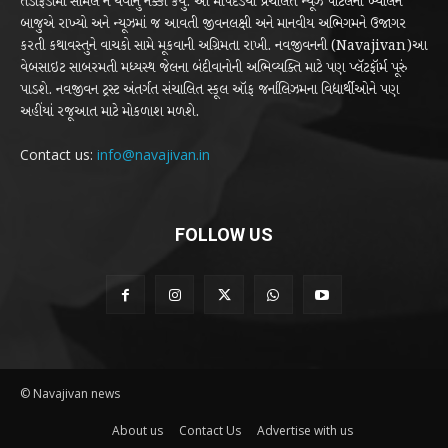
તડાફડીમાં સામેલ ન થવાનું નક્કી કર્યું. આ માપદંડથી પ્રચલિત ન્યૂઝ પૉર્ટલના ખ્યાલને
બાજુએ રાખ્યો અને ન્યૂઝમાં જ આવતી જીવનલક્ષી અને માનવીય અભિગમને ઉજાગર
કરતી કથાવસ્તુને વાચકો સામે મૂકવાની અગ્રિમતા રાખી. નવજીવનની (Navajivan)આ
વેબસાઇટ સાબરમતી મધ્યસ્થ જેલના બંદીવાનોની અભિવ્યક્તિ માટે પણ પ્લૅટફૉર્મ પૂરું
પાડશે. નવજીવન ટ્રસ્ટ અંતર્ગત સંચાલિત સ્કૂલ ઑફ જર્નાલિઝમના વિદ્યાર્થીઓને પણ
અહીંયાં રજૂઆત માટે મોકળાશ મળશે.
Contact us:
info@navajivan.in
FOLLOW US
© Navajivan news
About us
Contact Us
Advertise with us