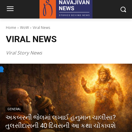
Home
WoW
Viral News
VIRAL NEWS
Viral Story News
GENERAL
અકબરની જેલમાં લખાઈ હનુમાન ચાલીસા?
તુલસીદાસની 40 દિવસની આ કથા ચોંકાવશે