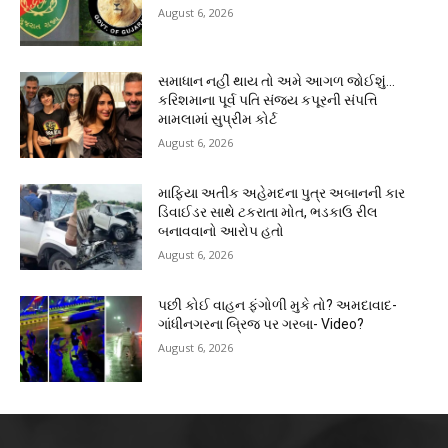
August 6, 2026
સમાધાન નહીં થાય તો અમે આગળ જોઈશું…
કરિશમાના પૂર્વ પતિ સંજય કપૂરની સંપત્તિ
મામલામાં સુપ્રીમ કોર્ટ
August 6, 2026
માફિયા અતીક અહેમદના પુત્ર અબાનની કાર
ડિવાઈડર સાથે ટકરાતા મોત, ભડકાઉ રીલ
બનાવવાનો આરોપ હતો
August 6, 2026
પછી કોઈ વાહન ફંગોળી મુકે તો? અમદાવાદ-
ગાંધીનગરના બ્રિજ પર ગરબા- Video?
August 6, 2026