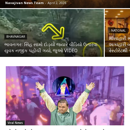
Navajivan News Team
-
April 2, 2026
NATIONAL
BHAVNAGAR
માંસાહારી 
ભાવનગરઃ સિંહ સામો દોડ્યો જ્યારે વીડિયો ઉતારવા
શાકાહારી 
યુવક નજીક પહોંચી ગયો, જુઓ VIDEO
રેસ્ટોરેંટ
Viral News