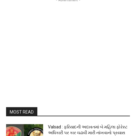
MOST READ
Valsad : ફરિયાદની અદાવતમાં બે મહિલા ફોરેસ્ટ
અધિકારી પર કાર ચઢાવી મારી નાંખવાનો પ્રયાસ