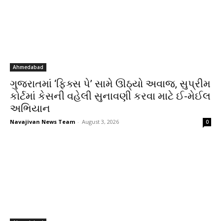
Ahmedabad
ગુજરાતમાં ‘ફિક્સ પે’ સામે ઊઠ્યો અવાજ, સુપ્રીમ
કોર્ટમાં કેસની વહેલી સુનાવણી કરવા માટે ઈ-મેઈલ
અભિયાન
Navajivan News Team
-
August 3, 2026
0