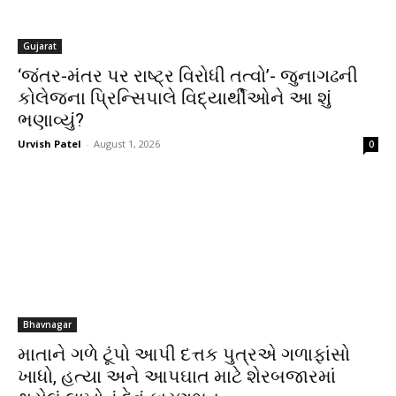
Gujarat
‘જંતર-મંતર પર રાષ્ટ્ર વિરોધી તત્વો’- જુનાગઢની
કોલેજના પ્રિન્સિપાલે વિદ્યાર્થીઓને આ શું
ભણાવ્યું?
Urvish Patel
-
August 1, 2026
0
Bhavnagar
માતાને ગળે ટૂંપો આપી દત્તક પુત્રએ ગળાફાંસો
ખાધો, હત્યા અને આપઘાત માટે શેરબજારમાં