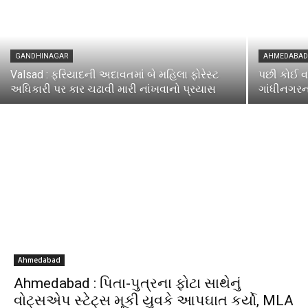
GANDHINAGAR
AHMEDABA
Valsad : ફરિયાદની અદાવતમાં બે મહિલા ફોરેસ્ટ
પછી કોઈ વ
અધિકારી પર કાર ચઢાવી મારી નાંખવાનો પ્રયાસ
ગાંધીનગરન
Ahmedabad
Ahmedabad : પિતા-પુત્રના ફોટા સાથેનું
વોટ્સએપ સ્ટેટ્સ મૂકી યુવકે આપઘાત કર્યો, MLA