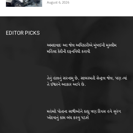
August 6, 2026
EDITOR PICKS
અમદાવાદઃ આ જેલ અધિકારીએ મુંબઈની મુસ્લીમ
મહિલા કેદીની દફનવિધી કરાવી
તેનું હાલનું સરનામુ છે, સાબરમતી સેન્ટ્રલ જેલ, પણ ત્યાં
તે ઈશ્વરને આકાર આપે છે.
મહંમદે પોતાના સાથીઓને કહ્યુ ત્રણ દિવસ હવે સુરંગ
ખોદવાનું કામ બંધ કરવુ પડશે