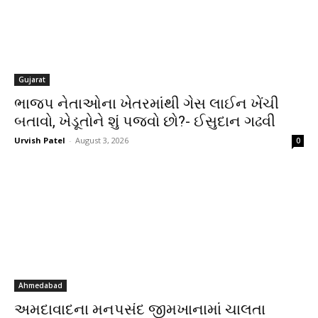
Gujarat
ભાજપ નેતાઓના ખેતરમાંથી ગેસ લાઈન ખેંચી
બતાવો, ખેડૂતોને શું પજવો છો?- ઈસુદાન ગઢવી
Urvish Patel
-
August 3, 2026
0
Ahmedabad
અમદાવાદના મનપસંદ જીમખાનામાં ચાલતા