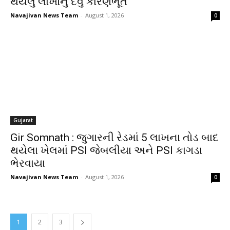
થયેલું લાખોનું દેવું કારણભૂત
Navajivan News Team
-
August 1, 2026
0
Gujarat
Gir Somnath : જુગારની રેડમાં 5 લાખના તોડ બાદ
થયેલા ખેલમાં PSI જેબલીયા અને PSI કાગડા
ભેરવાયા
Navajivan News Team
-
August 1, 2026
0
1
2
3