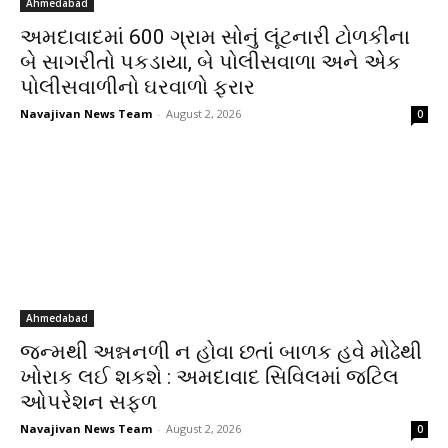
Ahmedabad
અમદાવાદમાં 600 ગ્રામ સોનું લૂંટનારી ટોળકીના
બે સાગરીતો પકડાયા, બે પોલીસવાળા અને એક
પોલીસવાળીનો ઘરવાળો ફરાર
Navajivan News Team
-
August 2, 2026
0
Ahmedabad
જન્મથી અન્નનળી ન હોવા છતાં બાળક હવે મોઢેથી
ખોરાક લઈ શકશે : અમદાવાદ સિવિલમાં જટિલ
ઓપરેશન સફળ
Navajivan News Team
-
August 2, 2026
0