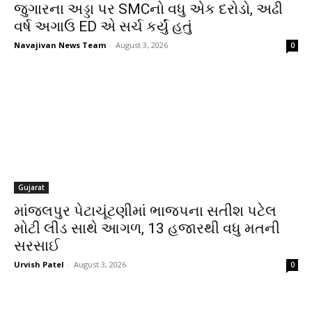
જુગારના અડ્ડા પર SMCનો વધુ એક દરોડો, અઢી
વર્ષ અગાઉ ED એ સર્ચ કર્યું હતું
Navajivan News Team
-
August 3, 2026
0
Gujarat
માંજલપુર પેટાચૂંટણીમાં ભાજપના સતીશ પટેલ
મોટી લીડ સાથે આગળ, 13 હજારથી વધુ મતની
સરસાઈ
Urvish Patel
-
August 3, 2026
0