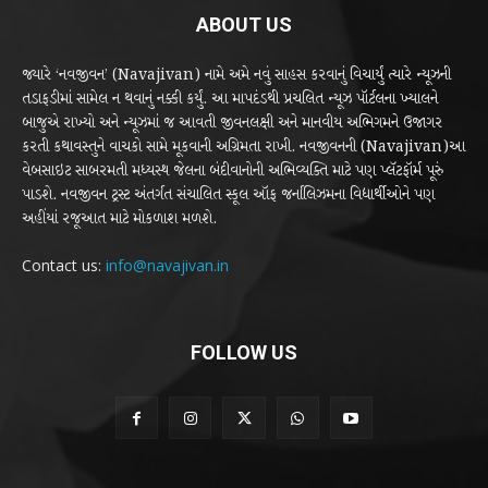
ABOUT US
જ્યારે ‘નવજીવન’ (Navajivan) નામે અમે નવું સાહસ કરવાનું વિચાર્યું ત્યારે ન્યૂઝની
તડાફડીમાં સામેલ ન થવાનું નક્કી કર્યું. આ માપદંડથી પ્રચલિત ન્યૂઝ પૉર્ટલના ખ્યાલને
બાજુએ રાખ્યો અને ન્યૂઝમાં જ આવતી જીવનલક્ષી અને માનવીય અભિગમને ઉજાગર
કરતી કથાવસ્તુને વાચકો સામે મૂકવાની અગ્રિમતા રાખી. નવજીવનની (Navajivan)આ
વેબસાઇટ સાબરમતી મધ્યસ્થ જેલના બંદીવાનોની અભિવ્યક્તિ માટે પણ પ્લૅટફૉર્મ પૂરું
પાડશે. નવજીવન ટ્રસ્ટ અંતર્ગત સંચાલિત સ્કૂલ ઑફ જર્નાલિઝમના વિદ્યાર્થીઓને પણ
અહીંયાં રજૂઆત માટે મોકળાશ મળશે.
Contact us:
info@navajivan.in
FOLLOW US