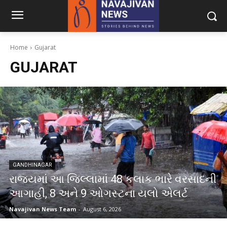
Home
Gujarat
GUJARAT
GANDHINAGAR
રાજ્યમાં આ જિલ્લામાં 48 કલાક ભારે વરસાદની
આગાહી, 8 અને 9 ઓગસ્ટના યલો એલર્ટ
Navajivan News Team
-
August 6, 2026