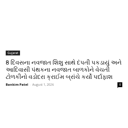
Gujarat
8 દિવસના નવજાત શિશુ સાથે દંપતી પકડાયું અને
આદિવાસી પંથકના નવજાત બાળકોને વેચતી
ટોળકીનો વડોદરા ક્રાઈમ બ્રાંચે કર્યો પર્દાફાશ
Bankim Patel
-
August 1, 2026
0