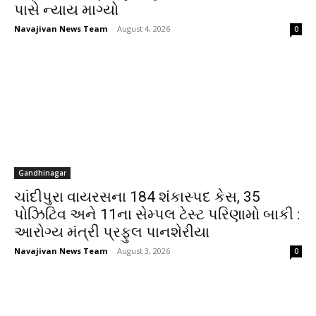
પાસે ન્યાય માગ્યો
Navajivan News Team
-
August 4, 2026
0
Gandhinagar
ચાંદીપુરા વાયરસના 184 શંકાસ્પદ કેસ, 35
પોઝિટિવ અને 11ના સેમ્પલ ટેસ્ટ પરિણામો બાકી :
આરોગ્ય મંત્રી પ્રફુલ પાનશેરીયા
Navajivan News Team
-
August 3, 2026
0