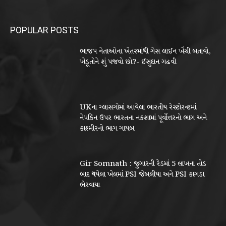
POPULAR POSTS
ભાજપ નેતાઓના ખેતરમાંથી ગેસ લાઈન ખેંચી બતાવો,
ખેડૂતોને શું પજવો છો?- ઈસુદાન ગઢવી
UKના ગ્લાસગોમાં આવેલા ભારતીય રેસ્ટોરન્ટમાં
નેપકિન ઉપર ભારતના નકશામાં પૂર્વોત્તરનો ભાગ અને
કાશ્મીરનો ભાગ ગાયબ
Gir Somnath : જુગારની રેડમાં 5 લાખના તોડ
બાદ થયેલા ખેલમાં PSI જેબલીયા અને PSI કાગડા
ભેરવાયા