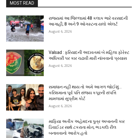
MOST READ
રાજ્યમાં આ જિલ્લામાં 48 કલાક ભારે વરસાદની
આગાહી, 8 અને 9 ઓગસ્ટના યલો એલર્ટ
August 6, 2026
Valsad : ફરિયાદની અદાવતમાં બે મહિલા ફોરેસ્ટ
અધિકારી પર કાર ચઢાવી મારી નાંખવાનો પ્રયાસ
August 6, 2026
સમાધાન નહીં થાય તો અમે આગળ જોઈશું…
કરિશમાના પૂર્વ પતિ સંજય કપૂરની સંપત્તિ
મામલામાં સુપ્રીમ કોર્ટ
August 6, 2026
માફિયા અતીક અહેમદના પુત્ર અબાનની કાર
ડિવાઈડર સાથે ટકરાતા મોત, ભડકાઉ રીલ
બનાવવાનો આરોપ હતો