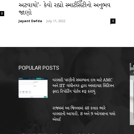
અટવાયો’- કેવો રહ્યો સ્માર્ટસિટીનો અનુભવ
જાણો
0
Jayant Dafda
-
July 11, 2022
0
POPULAR POSTS
વરસાદી પાણીની સમસ્યાના હલ માટે AMC
અને IIT ગાંધીનગર દ્વારા અમદાવાદ સિટિઝન
ફ્લડ રિપોર્ટિંગ પોર્ટલ શરૂ કરાયું
રાજ્યમાં આ જિલ્લામાં 48 કલાક ભારે
વરસાદની આગાહી, 8 અને 9 ઓગસ્ટના યલો
એલર્ટ