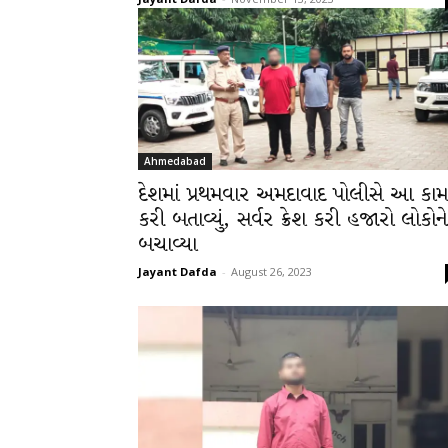
Ahmedabad
દેશમાં પ્રથમવાર અમદાવાદ પોલીસે આ કામ
કરી બતાવ્યું, સર્વર ક્રેશ કરી હજારો લોકોને
બચાવ્યા
Jayant Dafda
-
August 26, 2023