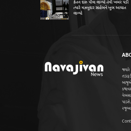
કેતન દારુ પીવા લાગ્યો તેવી ખબર પડી
ત્યારે મઝમુદાર સાહેબને ખુબ આઘાત
લાગ્યો
AB
જ્યારે
તડાફડી
બાજુએ
કથાવસ
વેબસાઇ
પાડશે.
રજૂઆત
Cont