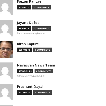
Faizan Rangrej
25 POSTS
0 COMMENTS
Jayant Dafda
14 POSTS
0 COMMENTS
https://www.navajivan.in/
Kiran Kapure
238 POSTS
0 COMMENTS
Navajivan News Team
7074 POSTS
0 COMMENTS
https://www.navajivan.in
Prashant Dayal
227 POSTS
0 COMMENTS