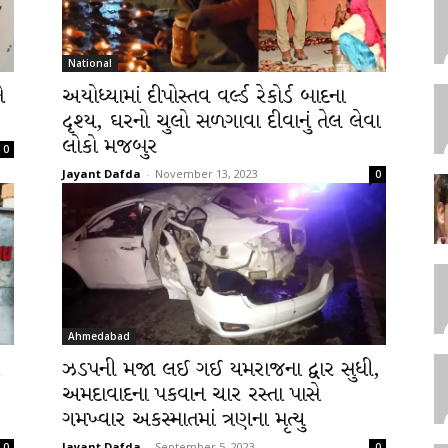
National
ે
અયોધ્યામાં દીપોસ્તવ વર્લ્ડ રેકોર્ડ બાદના
દૃશ્ય, ઘરનો ચુલો સળગાવા દીવાનું તેલ લેવા
લોકો મજબુર
0
Jayant Dafda
-
November 13, 2023
0
Ahmedabad
ઝડપની મજા લઈ ગઈ યમરાજના દ્વાર સુધી,
અમદાવાદના પકવાન ચાર રસ્તા પાસે
ગમખ્વાર અકસ્માતમાં ત્રણના મૃત્યુ
Jayant Dafda
-
September 5, 2023
0
0