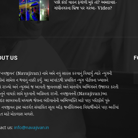
પછી કોઈ વાહન ફંગોળી મુકે તો? અમદાવાદ-
ગાંધીનગરના બ્રિજ પર ગરબા- Video?
OUT US
F
 ‘નવજીવન’ (Navajivan) નામે અમે નવું સાહસ કરવાનું વિચાર્યું ત્યારે ન્યૂઝની
માં સામેલ ન થવાનું નક્કી કર્યું. આ માપદંડથી પ્રચલિત ન્યૂઝ પૉર્ટલના ખ્યાલને
 રાખ્યો અને ન્યૂઝમાં જ આવતી જીવનલક્ષી અને માનવીય અભિગમને ઉજાગર કરતી
્તુને વાચકો સામે મૂકવાની અગ્રિમતા રાખી. નવજીવનની (Navajivan)આ
ટ સાબરમતી મધ્યસ્થ જેલના બંદીવાનોની અભિવ્યક્તિ માટે પણ પ્લૅટફૉર્મ પૂરું
 નવજીવન ટ્રસ્ટ અંતર્ગત સંચાલિત સ્કૂલ ઑફ જર્નાલિઝમના વિદ્યાર્થીઓને પણ અહીંયાં
 માટે મોકળાશ મળશે.
act us:
info@navajivan.in