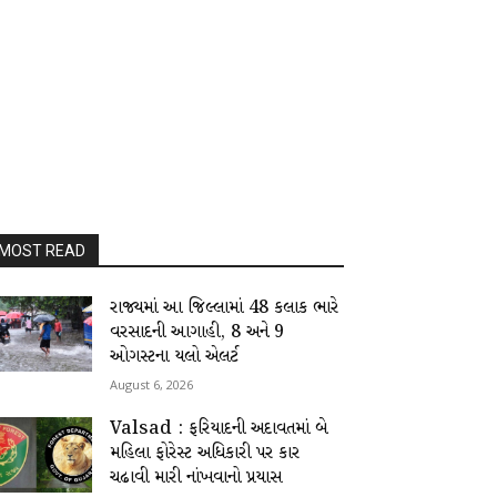
MOST READ
રાજ્યમાં આ જિલ્લામાં 48 કલાક ભારે
વરસાદની આગાહી, 8 અને 9
ઓગસ્ટના યલો એલર્ટ
August 6, 2026
Valsad : ફરિયાદની અદાવતમાં બે
મહિલા ફોરેસ્ટ અધિકારી પર કાર
ચઢાવી મારી નાંખવાનો પ્રયાસ