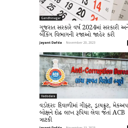
Gandhinagar
ગુજરાત સરકારે વર્ષ 2024માં સરકારી અન
બેંકિંગ વિભાગની રજાઓ જાહેર કરી
Jayant Dafda
-
November 20, 2023
Vadodara
વડોદરાઃ દિવાળીમાં ગીફ્ટ, ડ્રાયફ્રુટ, મેકઅપ
બોક્ષને દોઢ લાખ રૂપિયા લેવા જતાં ACB
ત્રાટકી
Jayant Dafda
-
November 13, 2023