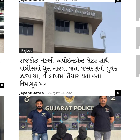
Rajkot
રાજકોટઃ નકલી અપોઈન્ટમેન્ટ લેટર સાથે
પોલીસમાં ધુસ મારવા જતાં જસદણનો યુવક
ઝડપાયો, 4 લાખમાં તૈયાર થતો હતો
નિમણૂક પત્ર
0
Jayant Dafda
-
August 23, 2023
0