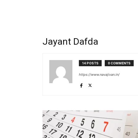
Jayant Dafda
14 POSTS
0 COMMENTS
https://www.navajivan.in/