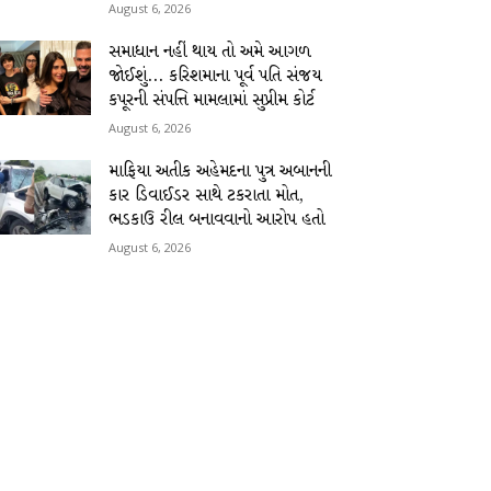
August 6, 2026
સમાધાન નહીં થાય તો અમે આગળ
જોઈશું… કરિશમાના પૂર્વ પતિ સંજય
કપૂરની સંપત્તિ મામલામાં સુપ્રીમ કોર્ટ
August 6, 2026
માફિયા અતીક અહેમદના પુત્ર અબાનની
કાર ડિવાઈડર સાથે ટકરાતા મોત,
ભડકાઉ રીલ બનાવવાનો આરોપ હતો
August 6, 2026