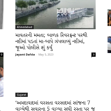
Ahmedabad
માવતરની મમતા; બાળક રિવરફ્રન્ટ પરથી
નદીમાં પડતાં મા-બાપે ઝંપલાવ્યું નદીમાં,
જૂઓ પોલીસે શું કર્યું
Jayant Dafda
-
May 5, 2023
0
0
Gujarat
‘અમદાવાદમાં વરસતા વરસાદમાં સાંજના 7
ી
વાગ્યેથી સવારના 5 વાગ્યા સુધી રસ્તા પર જ