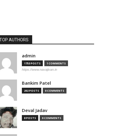
TOP AUTHORS
admin
1753 POSTS
1 COMMENTS
https://www.navajivan.in
Bankim Patel
202 POSTS
0 COMMENTS
Deval Jadav
8 POSTS
0 COMMENTS