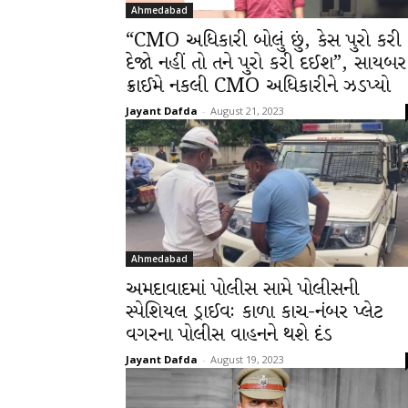
Ahmedabad
“CMO અધિકારી બોલું છું, કેસ પુરો કરી
દેજો નહીં તો તને પુરો કરી દઈશ”, સાયબર
ક્રાઈમે નકલી CMO અધિકારીને ઝડપ્યો
Jayant Dafda
-
August 21, 2023
Ahmedabad
અમદાવાદમાં પોલીસ સામે પોલીસની
સ્પેશિયલ ડ્રાઈવઃ કાળા કાચ-નંબર પ્લેટ
વગરના પોલીસ વાહનને થશે દંડ
Jayant Dafda
-
August 19, 2023