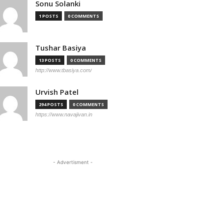
Sonu Solanki
1 POSTS
0 COMMENTS
Tushar Basiya
13 POSTS
0 COMMENTS
http://www.tbasiya.com/
Urvish Patel
294 POSTS
0 COMMENTS
https://www.navajivan.in
- Advertisment -