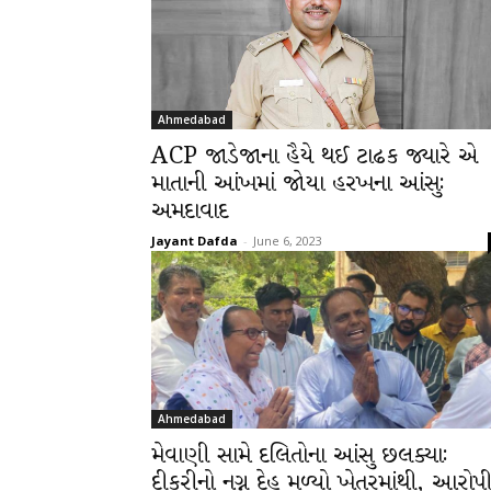
Ahmedabad
ACP જાડેજાના હૈયે થઈ ટાઢક જ્યારે એ
માતાની આંખમાં જોયા હરખના આંસુઃ
અમદાવાદ
Jayant Dafda
-
June 6, 2023
Ahmedabad
મેવાણી સામે દલિતોના આંસુ છલક્યાઃ
દીકરીનો નગ્ન દેહ મળ્યો ખેતરમાંથી, આરોપ