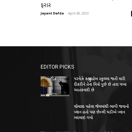
ફરાર
Jayant Dafda
-
April 28, 2023
EDITOR PICKS
પરવેઝે કહ્યુ સાહેબ સ્કુલમા જતી મારી
દીકરીને તેના મિત્રો પુછે છે તારા પપ્પા
આતંકવાદી છે
ચોમાસા પહેલા જેલમાંથી ભાગી જવાનો
પ્લાન હતો પણ છેલ્લી ઘડીએ પ્લાન
બદલાઇ ગયો