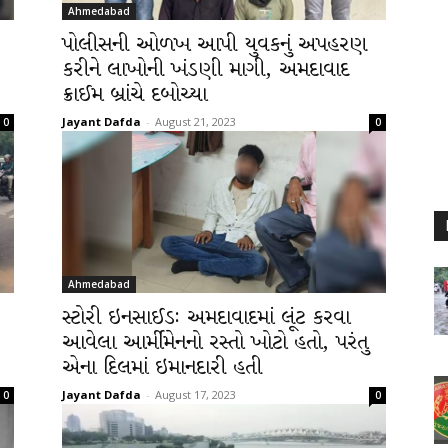
Ahmedabad
પોલીસની ઓળખ આપી યુવકનું અપહરણ
કરીને લાખોની ખંડણી માગી, અમદાવાદ
ક્રાઈમ બ્રાંચે દબોચ્યા
Jayant Dafda
-
August 21, 2023
0
0
Ahmedabad
સ્ટોરી ઇનસાઈડઃ અમદાવાદમાં લૂંટ કરવા
આવેલા આર્મીમેનનો રસ્તો ખોટો હતો, પરંતુ
એના દિલમાં ઇમાનદારી હતી
Jayant Dafda
-
August 17, 2023
0
0