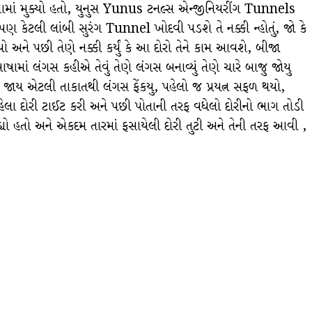
સ્સામાં મુક્યો હતો, યુનુસ Yunus ટનલ્સ એન્જીનિયરીંગ Tunnels
પણ કેટલી લાંબી સુરંગ Tunnel ખોદવી પડશે તે નક્કી ન્હોતું, જો કે
 પછી તેણે નક્કી કર્યું કે આ દોરો તેને કામ આવશે, બીજા
ષામાં લંગસ કહીએ તેવું તેણે લંગસ બનાવ્યું તેણે ચારે બાજુ જોયુ
ાય એટલી તાકાતથી લંગસ ફેંકયુ, પહેલો જ પ્રયત્ન સફળ થયો,
હેલા દોરી ટાઈટ કરી અને પછી પોતાની તરફ વધેલો દોરીનો ભાગ તોડી
રહ્યો હતો અને એકદમ તારમાં ફસાયેલી દોરી તુટી અને તેની તરફ આવી ,