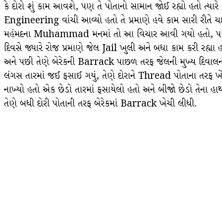
કે દોરો શું કામ આવશે, પણ તે પોતાનો સામાન જોઈ રહ્યો હતો ત્યા
Engineering વાંચી આવ્યો હતો તે પ્રમાણે હવે કામ સારી રીતે ચાલી
મહંમદના Muhammad મનમાં તો આ વિચાર આવી ગયો હતો, પણ તે દિ
દિવસે જ્યારે રોજ પ્રમાણે જેલ Jail ખુલી અને બધા કામ કરી રહ્યા હ
અને પછી તેણે બેરેકની Barrack પાછળ તરફ જેલની મુખ્ય દિવાલન
લંગસ તારમાં જઈ ફસાઈ ગયું, તેણે દોરાને Thread પોતાના તરફ ખે
નાખ્યો હતો એક છેડો તારમાં ફસાયેલો હતો અને બીજો છેડો તેના હાથમ
તેણે બધી દોરી પોતાની તરફ બેરેકમાં Barrack ખેચી લીધી.