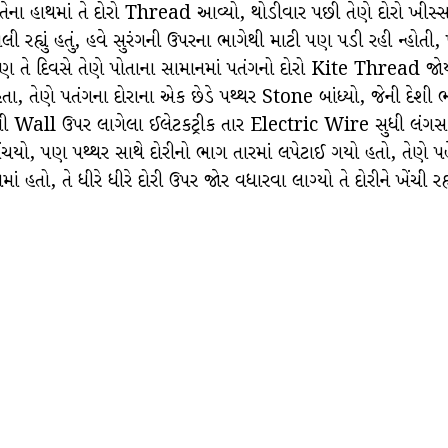
રે તેના હાથમાં તે દોરો Thread આવ્યો, થોડીવાર પછી તેણે દોરો ખી
 રહ્યું હતું, હવે સુરંગની ઉપરના ભાગેથી માટી પણ પડી રહી ન્હોતી, 
વસે તેણે પોતાના સામાનમાં પતંગનો દોરો Kite Thread જોયો અને
તા, તેણે પતંગના દોરાના એક છેડે પથ્થર Stone બાંધ્યો, જેની દેશી ભા
ી Wall ઉપર લાગેલા ઈલેટકટ્રીક તાર Electric Wire સુધી લંગસ જ
ંચયો, પણ પથ્થર સાથે દોરીનો ભાગ તારમાં લપેટાઈ ગયો હતો, તેણે પ
ાં હતો, તે ધીરે ધીરે દોરી ઉપર જોર વધારવા લાગ્યો તે દોરીને ખેંચી 