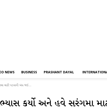
DEO NEWS
BUSINESS
PRASHANT DAYAL
INTERNATION
રંગમા માટી પડવાની બંધ થઈ...
ભ્યાસ કર્યો અને હવે સુરંગમા 