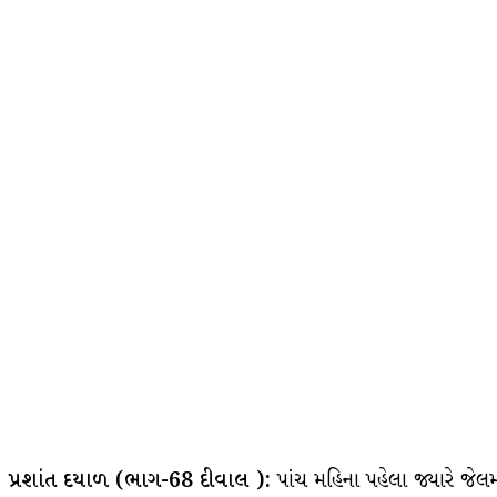
પ્રશાંત દયાળ (ભાગ-68 દીવાલ ):
પાંચ મહિના પહેલા જ્યારે જેલ