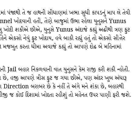
ં પંજાથી તે જ હાથની સીધાણમાં ખભા સુધી કાપડનું માપ લે તેવી
unnel ખોદવાની હતી, તેણે બાજુમાં ઉભા રહેલા યુનુસને Yunus
લુ ખોદી શકીએ છીએ, યુનુસે Yunus અંદાજે કહ્યું અઢીથી ત્રણ ફુટ
એકસો નેવું ફુટ ખોદાય, હવે બાકી રહ્યું હતું તો એકસો સીત્તેર
મજબુત કરતા ધીમા અવાજે કહ્યું તો આપણે દોઢ બે મહિનામાં
Jail બહાર નિકળવાની વાત યુનુસને કેમ રાજી કરી શકી ન્હોતી.
સ્યા છે, હજી આપણે ત્રીસ ફુટ જ ગયા છીએ, પણ અંદર ખુબ અંધારૂ
rection બરાબર છે કે નહીં તે અંગે મને શંકા છે, બહારથી
ીજી જ કોઈ દિશામાં ખોદતા રહીશું તો મહેનત ઉપર પાણી ફરી જશે.