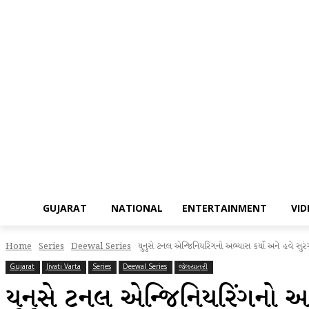
GUJARAT
NATIONAL
ENTERTAINMENT
VI
Home
Series
Deewal Series
યુનુસે ટનલ એન્જિનિયરિંગનો અભ્યાસ કર્યો અને હવે સુ
Gujarat
Jivati Varta
Series
Deewal Series
જેલયાત્રી
યુનુસે ટનલ એન્જિનિયરિંગનો અ