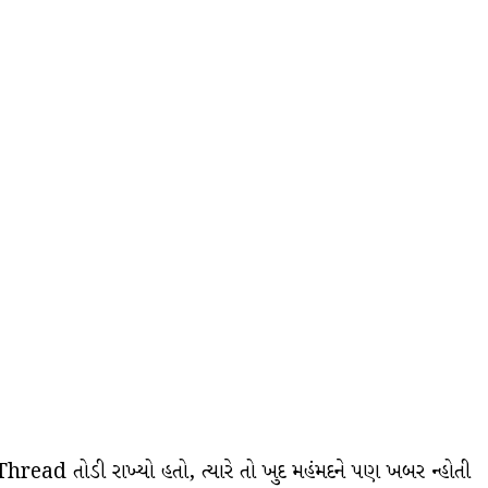
hread તોડી રાખ્યો હતો, ત્યારે તો ખુદ મહંમદને પણ ખબર ન્હોતી