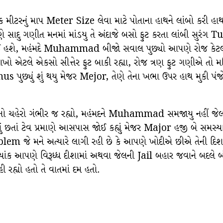
ટરનું માપ Meter Size લેવા માટે પોતાના હાથને લાંબો કરી હાથમા
સાદુ ગણીત મનમાં માંડયુ તે અંદાજે બસો ફુટ કરતા લાંબી સુરંગ T
રીસ ફુટ થઈ હશે, મહંમદે Muhammad બીજો સવાલ પુછ્યો આપણે રોજ કેટ
ખો એટલે એકસો સીત્તેર ફુટ બાકી રહ્યા, રોજ ત્રણ ફુટ ગણીએ તો મહિને 
છ્યું શું થયુ મેજર Mejor, તેણે તેના ખભા ઉપર હાથ મુકી પંજો 
ો ચહેરો ગંભીર જ રહ્યો, મહંમદને Muhammad સમજાયુ નહીં જેલની 
્હોતું છતાં ટેવ પ્રમાણે આસપાસ જોઈ કહ્યું મેજર Major હજી બે સમ
જે મને અત્યારે લાગી રહી છે કે આપણે ખોદીએ છીએ તેની દિશા Di
યાંક આપણે વિરૂધ્ધ દીશામાં અથવા જેલની Jail બહાર જવાને બદલે બ
્યો હતો તે વાતમાં દમ હતો.