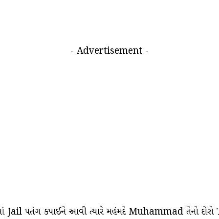
- Advertisement -
માં Jail પતંગ કપાઈને આવી ત્યારે મહંમદે Muhammad તેનો દોરો T