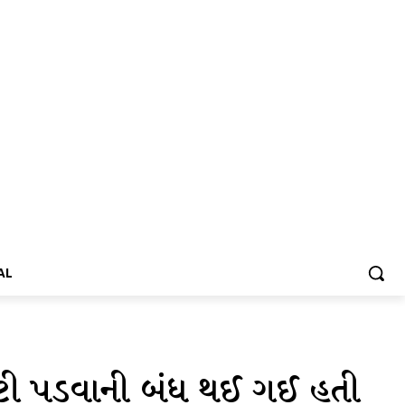
AL
માટી પડવાની બંધ થઈ ગઈ હતી