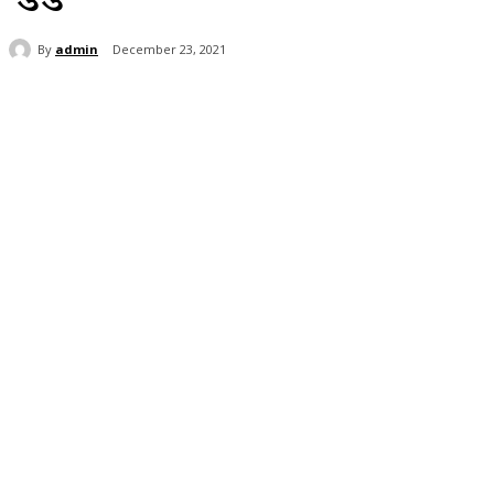
By
admin
December 23, 2021
Share
Facebook
Twitter
Wh