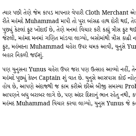
ત્યાર પછી તેણે જેમ કાપડ માપનાર વેપારી Cloth Merchant એક મી
રીતે મહંમદે Muhammad માપી તો પુરા બાંસઠ હાથ દોરી થઈ, તેણે 
પુછ્યું કેટલાં ફુટ ખોંદાઈ છે, તેણે મનમાં વિચાર કરી કહ્યું ત્
જેટલી, મહંમદ મનમાં ગણિત માંડવા લાગ્યો, બસોમાંથી ત્રીસ કાઢી ના
ફુટ, મહંમદના Muhammad ચહેરા ઉપર ચમક આવી, યુનુસે Yunus પુ
બહાર નિકળી જઈશું.
પણ યુનુસના Yunus ચહેરા ઉપર જરા પણ ઉત્સાહ આવ્યો નહીં, તેન
મહંમદે પુછ્યું કેપ્ટન Captain શું વાત છે. યુનુસે આસપાસ કોઈ ન
હોય છે, આપણે અંદાજથી જ કામ કરીએ છીએ બીજી સમસ્યા Problem 
આપણને બધુ બરાબર લાગે છે, પણ અંદર દિશાનું ભાન રહેતુ નથી, ક
મહંમદ Muhammad વિચાર કરવા લાગ્યો, યુનુસ Yunus જે કહી રહ