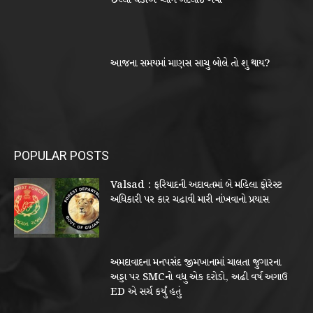
છેલ્લી ઘડીએ પ્લાન બદલાઇ ગયો
આજના સમયમાં માણસ સાચુ બોલે તો શુ થાય?
POPULAR POSTS
Valsad : ફરિયાદની અદાવતમાં બે મહિલા ફોરેસ્ટ
અધિકારી પર કાર ચઢાવી મારી નાંખવાનો પ્રયાસ
અમદાવાદના મનપસંદ જીમખાનામાં ચાલતા જુગારના
અડ્ડા પર SMCનો વધુ એક દરોડો, અઢી વર્ષ અગાઉ
ED એ સર્ચ કર્યું હતું