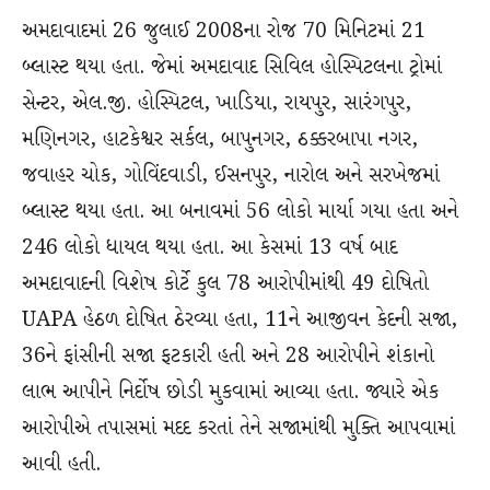
અમદાવાદમાં 26 જુલાઈ 2008ના રોજ 70 મિનિટમાં 21
બ્લાસ્ટ થયા હતા. જેમાં અમદાવાદ સિવિલ હોસ્પિટલના ટ્રોમાં
સેન્ટર, એલ.જી. હોસ્પિટલ, ખાડિયા, રાયપુર, સારંગપુર,
મણિનગર, હાટકેશ્વર સર્કલ, બાપુનગર, ઠક્કરબાપા નગર,
જવાહર ચોક, ગોવિંદવાડી, ઈસનપુર, નારોલ અને સરખેજમાં
બ્લાસ્ટ થયા હતા. આ બનાવમાં 56 લોકો માર્યા ગયા હતા અને
246 લોકો ધાયલ થયા હતા. આ કેસમાં 13 વર્ષ બાદ
અમદાવાદની વિશેષ કોર્ટે કુલ 78 આરોપીમાંથી 49 દોષિતો
UAPA હેઠળ દોષિત ઠેરવ્યા હતા, 11ને આજીવન કેદની સજા,
36ને ફાંસીની સજા ફટકારી હતી અને 28 આરોપીને શંકાનો
લાભ આપીને નિર્દોષ છોડી મુકવામાં આવ્યા હતા. જ્યારે એક
આરોપીએ તપાસમાં મદદ કરતાં તેને સજામાંથી મુક્તિ આપવામાં
આવી હતી.