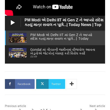
PM Modi એ Delhi IIT માં Gen Z ને આપ્યો સંદેશ
કહ્યું માત્ર સવાલ ન પૂછો...| Today News | Top
News
PM Modi એ Delhi IIT માં Gen Z ને આપ્યો
સંદેશ કહ્યું માત્ર સવાલ ન પૂછો...| Today
News | Top News
Gondal માં ગૌચરની જમીનમાં વીજપોલ આવતા
ખેડૂતોએ જેટકોનું બેસણું કરી વિરોધ કર્યો
03:49
Facebook
Twitter
Previous article
Next article