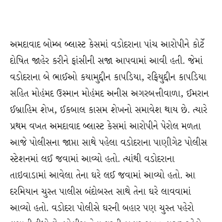
અમદાવાદ બોમ્બ બ્લાસ્ટ કેસમાં વડોદરાના પાંચ આરોપીને કોર્ટે
દોષિત જાહેર કરીને ફાંસીની સજા આપવામાં આવી હતી. જેમાં
વડોદરાના બે ભાઈઓ કયામુદ્દીન કાપડિયા, રફિયુદ્દીન કાપડિયા
સહિત મોહંમદ ઉસ્માન મોહંમદ અનીસ અગરબત્તીવાળા, ઈમરાન
ઈબ્રાહિમ શેખ, ઈકબાલ કાસમ શેખનો સમાવેશ થાય છે. ત્યારે
પ્રથમ વખત અમદાવાદ બ્લાસ્ટ કેસમાં આરોપીને પેરોલ મળતા
આજે પોલીસના જાપ્તા સાથે પહેલા વડોદરાના પાણીગેટ પોલીસ
સ્ટેશનમાં લઈ જવામાં આવ્યો હતો. ત્યાંથી વડોદરાના
તાઇવાડામાં આવેલા તેના ઘરે લઈ જવામાં આવ્યો હતો. આ
દરમિયાન ચુસ્ત પાલીસ બંદોબસ્ત સાથે તેના ઘરે લાવવામાં
આવ્યો હતો. વડોદરા પોલીસે ઘરની બહાર પણ ચુસ્ત પહેરો