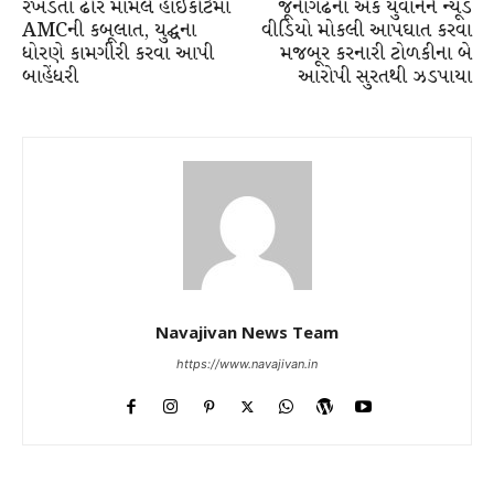
રખડતા ઢોર મામલે હાઈકોર્ટમાં
જૂનાગઢના એક યુવાનને ન્યૂડ
AMCની કબૂલાત, યુદ્ઘના
વીડિયો મોકલી આપઘાત કરવા
ધોરણે કામગીરી કરવા આપી
મજબૂર કરનારી ટોળકીના બે
બાહેંધરી
આરોપી સુરતથી ઝડપાયા
Navajivan News Team
https://www.navajivan.in