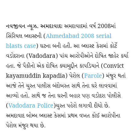
નવજીવન ન્યૂઝ. અમદાવાદઃ
અમદાવાદમાં વર્ષ 2008માં
સિરિયલ બ્લાસ્ટની (
Ahmedabad 2008 serial
blasts case
) ઘટના બની હતી. આ બ્લાસ્ટ કેસમાં કોર્ટે
વડોદરાના (Vadodara) પાંચ આરોપીઓને દોષિત જાહેર કર્યા
હતા. જે પૈકીનો એક દોષિત ક્યામુદ્દીન કાપડિયાને (Convict
kayamuddin kapadia) પેરોલ (
Parole
) મંજુર થતાં
આજે તેને ચુસ્ત પાલીસ બંદોબસ્ત સાથે તેના ઘરે લાવવામાં
આવ્યો હતો. સાથે જ તેના ઘરની બહાર પણ વડોદરા પોલીસે
(
Vadodara Police
)ચુસ્ત પહેરો લગાવી દીધો છે.
અમદાવાદ બોમ્બ બ્લાસ્ટ કેસમાં પ્રથમ વખત કોઈ આરોપીના
પેરોલ મંજુર થયા છે.