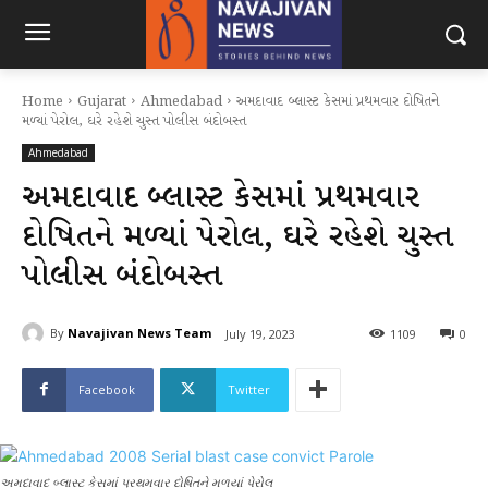
Home
Gujarat
Ahmedabad
અમદાવાદ બ્લાસ્ટ કેસમાં પ્રથમવાર દોષિતને
મળ્યાં પેરોલ, ઘરે રહેશે ચુસ્ત પોલીસ બંદોબસ્ત
Ahmedabad
અમદાવાદ બ્લાસ્ટ કેસમાં પ્રથમવાર
દોષિતને મળ્યાં પેરોલ, ઘરે રહેશે ચુસ્ત
પોલીસ બંદોબસ્ત
By
Navajivan News Team
July 19, 2023
1109
0
Facebook
Twitter
અમદાવાદ બ્લાસ્ટ કેસમાં પ્રથમવાર દોષિતને મળયાં પેરોલ