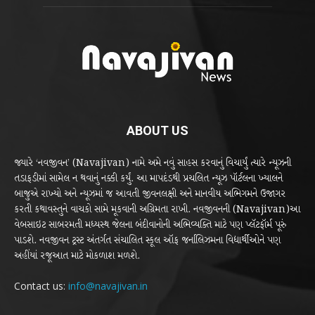
ABOUT US
જ્યારે ‘નવજીવન’ (Navajivan) નામે અમે નવું સાહસ કરવાનું વિચાર્યું ત્યારે ન્યૂઝની
તડાફડીમાં સામેલ ન થવાનું નક્કી કર્યું. આ માપદંડથી પ્રચલિત ન્યૂઝ પૉર્ટલના ખ્યાલને
બાજુએ રાખ્યો અને ન્યૂઝમાં જ આવતી જીવનલક્ષી અને માનવીય અભિગમને ઉજાગર
કરતી કથાવસ્તુને વાચકો સામે મૂકવાની અગ્રિમતા રાખી. નવજીવનની (Navajivan)આ
વેબસાઇટ સાબરમતી મધ્યસ્થ જેલના બંદીવાનોની અભિવ્યક્તિ માટે પણ પ્લૅટફૉર્મ પૂરું
પાડશે. નવજીવન ટ્રસ્ટ અંતર્ગત સંચાલિત સ્કૂલ ઑફ જર્નાલિઝમના વિદ્યાર્થીઓને પણ
અહીંયાં રજૂઆત માટે મોકળાશ મળશે.
Contact us:
info@navajivan.in