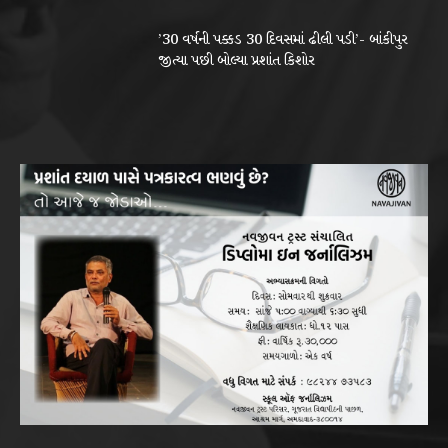
’30 વર્ષની પક્કડ 30 દિવસમાં ઢીલી પડી’- બાંકીપુર
જીત્યા પછી બોલ્યા પ્રશાંત કિશોર