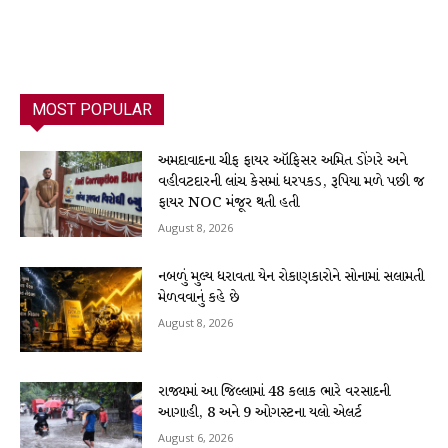
MOST POPULAR
અમદાવાદના ચીફ ફાયર ઑફિસર અમિત ડોંગરે અને
વહીવટદારની લાંચ કેસમાં ધરપકડ, રૂપિયા મળે પછી જ
ફાયર NOC મંજૂર થતી હતી
August 8, 2026
નબળું મુલ્ય ધરાવતા યેન રોકાણકારોને સોનામાં સલામતી
મેળવવાનું કહે છે
August 8, 2026
રાજ્યમાં આ જિલ્લામાં 48 કલાક ભારે વરસાદની
આગાહી, 8 અને 9 ઓગસ્ટના યલો એલર્ટ
August 6, 2026