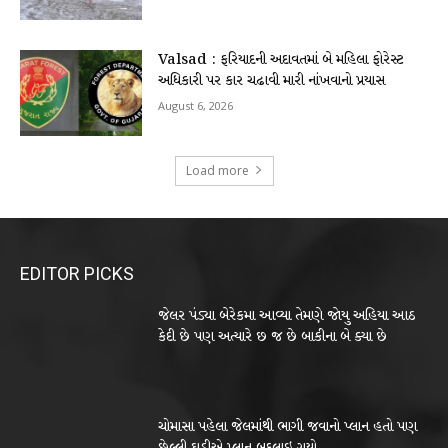
Valsad : ફરિયાદની અદાવતમાં બે મહિલા ફોરેસ્ટ
અધિકારી પર કાર ચઢાવી મારી નાંખવાનો પ્રયાસ
August 6, 2026
Load more
EDITOR PICKS
જેલર પંડ્યા બેરેકમા આવ્યા તેમણે જોયુ અહિયા આઠ
કેદી છે પણ અત્યારે છ જ છે બાકીના બે ક્યા છે
ચોમાસા પહેલા જેલમાંથી ભાગી જવાનો પ્લાન હતો પણ