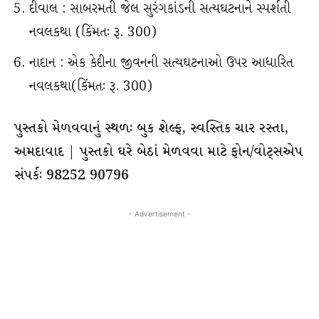
દીવાલ : સાબરમતી જેલ સુરંગકાંડની સત્યઘટનાને સ્પર્શતી
નવલકથા (કિંમતઃ રૂ. 300)
નાદાન : એક કેદીના જીવનની સત્યઘટનાઓ ઉપર આધારિત
નવલકથા(કિંમતઃ રૂ. 300)
પુસ્તકો મેળવવાનું સ્થળઃ બુક શેલ્ફ, સ્વસ્તિક ચાર રસ્તા,
અમદાવાદ | પુસ્તકો ઘરે બેઠાં મેળવવા માટે ફોન/વોટ્સએપ
સંપર્કઃ 98252 90796
- Advertisement -