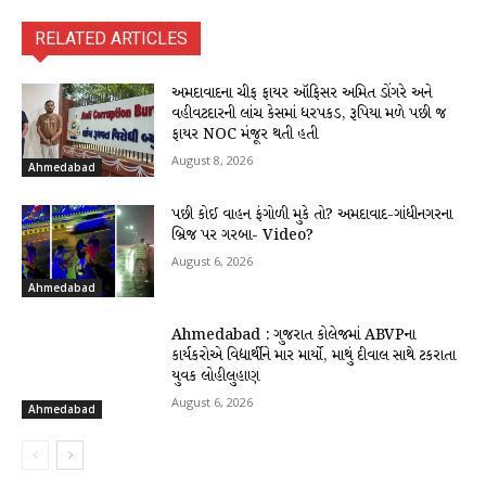
RELATED ARTICLES
અમદાવાદના ચીફ ફાયર ઑફિસર અમિત ડોંગરે અને
વહીવટદારની લાંચ કેસમાં ધરપકડ, રૂપિયા મળે પછી જ
ફાયર NOC મંજૂર થતી હતી
August 8, 2026
Ahmedabad
પછી કોઈ વાહન ફંગોળી મુકે તો? અમદાવાદ-ગાંધીનગરના
બ્રિજ પર ગરબા- Video?
August 6, 2026
Ahmedabad
Ahmedabad : ગુજરાત કોલેજમાં ABVPના
કાર્યકરોએ વિદ્યાર્થીને માર માર્યો, માથું દીવાલ સાથે ટકરાતા
યુવક લોહીલુહાણ
August 6, 2026
Ahmedabad