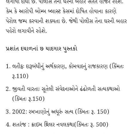
લગાવી દીધો છે. પોલીસ તેના ઘરની બહાર સતત હાજર રહેશે.
કેમ કે આરોપી બોમ્બ બ્લાસ્ટ કેસમાં દોષિત હોવાના કારણે
પેરોલ જમ્પ કરવાની શક્યતા છે. જેથી પોલીસ તેના ઘરની બહાર
પહેરો લગાવીને રહેશે.
પ્રશાંત દયાળનાં છ યાદગાર પુસ્તકો
લતીફઃ દારૂબંધીનું અર્થકારણ, કોમવાદનું રાજકારણ (કિંમતઃ
રૂ.110)
જીવતી વારતાઃ સૂતેલી સંવેદનાઓને ઢંઢોળતી સત્યકથાઓ
(કિંમતઃ રૂ.150)
2002: રમખાણોનું અધૂરું સત્ય (કિંમતઃ રૂ. 150)
શતરંજ : ક્રાઇમ થ્રિલર નવલકથા(કિંમતઃ રૂ. 500)