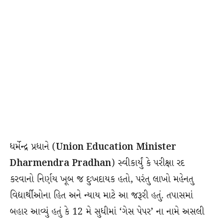
ધર્મેન્દ્ર પ્રધાને (
Union Education Minister
Dharmendra Pradhan
) સ્વીકાર્યું કે પરીક્ષા રદ
કરવાનો નિર્ણય ખૂબ જ દુઃખદાયક હતો, પરંતુ લાખો મહેનતુ
વિદ્યાર્થીઓના હિત અને ન્યાય માટે આ જરૂરી હતું. તપાસમાં
બહાર આવ્યું હતું કે 12 મે સુધીમાં ‘ગેસ પેપર’ ના નામે અસલી