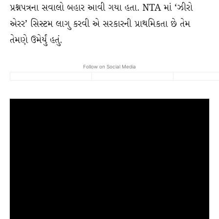
પ્રશ્નપત્રના સવાલો બહાર આવી ગયા હતા. NTA માં ‘ઝીરો
એરર’ સિસ્ટમ લાગુ કરવી એ સરકારની પ્રાથમિકતા છે તેમ
તેમણે ઉમેર્યું હતું.
Follow on Social Media