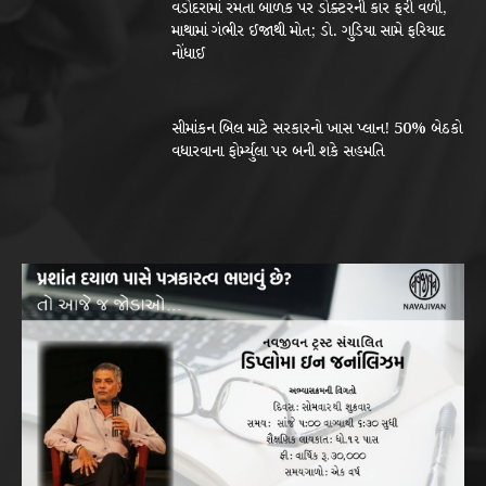
વડોદરામાં રમતા બાળક પર ડોક્ટરની કાર ફરી વળી,
માથામાં ગંભીર ઈજાથી મોત; ડો. ગુડિયા સામે ફરિયાદ
નોંધાઈ
સીમાંકન બિલ માટે સરકારનો ખાસ પ્લાન! 50% બેઠકો
વધારવાના ફોર્મ્યુલા પર બની શકે સહમતિ