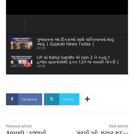
ગુજરાતના આ દિકરાઓ સાથે પાકિસ્તાનમાં થયું
આવું | Gujarati News Today |
07:33
UP માં Rahul Gandhi એ Gen Z ને કહ્યું 1
હજાર યુવાનોમાંથી ફક્ત 12ને જ કાયમી નોકરી |
Today News
43:28
Facebook
Twitter
Previous article
Next article
Amreli : રાજુલાની
‘ચૂંટણી પૂરી, લૂંટફાટ શરૂ’—