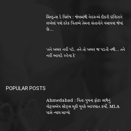
ચિલ્ડ્રન્સ ડે વિશેષ : જેલમાંથી નેહરુએ દીકરી ઇન્દિરાને
લખેલાં પત્રો દરેક પિતાએ તેમના સંતાનોને વંચાવવા જેવાં
છે…
‘તને ખબર નહીં પડે, તને તો ખબર જ પડતી નથી… તને
નહીં આવડે રહેવા દે’
POPULAR POSTS
Ahmedabad : પિતા-પુત્રના ફોટા સાથેનું
વોટ્સએપ સ્ટેટ્સ મૂકી યુવકે આપઘાત કર્યો, MLA
પાસે ન્યાય માગ્યો