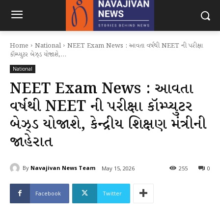
Home
National
NEET Exam News : આવતા વર્ષથી NEET ની પરીક્ષા
કૉમ્પ્યુટર બેઝ્ડ યોજાશે,...
National
NEET Exam News : આવતા
વર્ષથી NEET ની પરીક્ષા કૉમ્પ્યુટર
બેઝ્ડ યોજાશે, કેન્દ્રીય શિક્ષણ મંત્રીની
જાહેરાત
By
Navajivan News Team
May 15, 2026
255
0
Facebook
Twitter