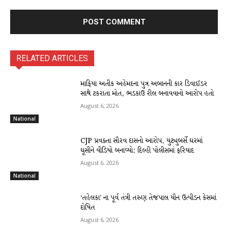
RELATED ARTICLES
માફિયા અતીક અહેમદના પુત્ર અબાનની કાર ડિવાઈડર
સાથે ટકરાતા મોત, ભડકાઉ રીલ બનાવવાનો આરોપ હતો
August 6, 2026
National
CJP પ્રવક્તા સૌરવ દાસનો આરોપ, યુટ્યુબર્સે ઘરમાં
ઘૂસીને વીડિયો બનાવ્યો; દિલ્હી પોલીસમાં ફરિયાદ
August 6, 2026
National
‘તહેલકા’ ના પૂર્વ તંત્રી તરુણ તેજપાલ યૌન ઉત્પીડન કેસમાં
દોષિત
August 6, 2026