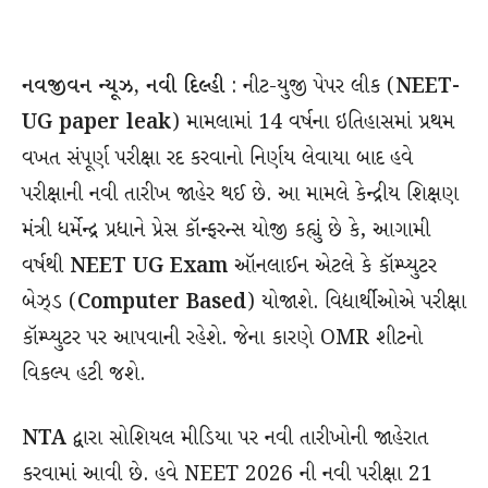
નવજીવન ન્યૂઝ, નવી દિલ્હી
: નીટ-યુજી પેપર લીક (
NEET-
UG paper leak
) મામલામાં 14 વર્ષના ઇતિહાસમાં પ્રથમ
વખત સંપૂર્ણ પરીક્ષા રદ કરવાનો નિર્ણય લેવાયા બાદ હવે
પરીક્ષાની નવી તારીખ જાહેર થઈ છે. આ મામલે કેન્દ્રીય શિક્ષણ
મંત્રી ધર્મેન્દ્ર પ્રધાને પ્રેસ કૉન્ફરન્સ યોજી કહ્યું છે કે, આગામી
વર્ષથી
NEET UG Exam
ઑનલાઈન એટલે કે કૉમ્પ્યુટર
બેઝ્ડ (
Computer Based
) યોજાશે. વિદ્યાર્થીઓએ પરીક્ષા
કૉમ્પ્યુટર પર આપવાની રહેશે. જેના કારણે OMR શીટનો
વિકલ્પ હટી જશે.
NTA
દ્વારા સોશિયલ મીડિયા પર નવી તારીખોની જાહેરાત
કરવામાં આવી છે. હવે NEET 2026 ની નવી પરીક્ષા 21