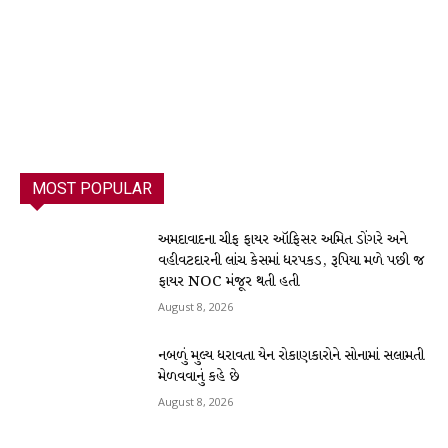
MOST POPULAR
અમદાવાદના ચીફ ફાયર ઑફિસર અમિત ડોંગરે અને
વહીવટદારની લાંચ કેસમાં ધરપકડ, રૂપિયા મળે પછી જ
ફાયર NOC મંજૂર થતી હતી
August 8, 2026
નબળું મુલ્ય ધરાવતા યેન રોકાણકારોને સોનામાં સલામતી
મેળવવાનું કહે છે
August 8, 2026