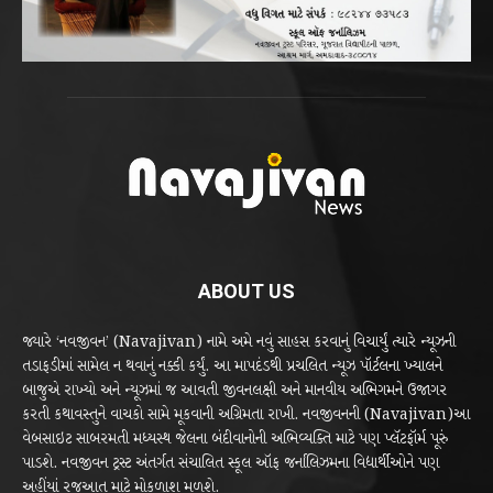
ABOUT US
જ્યારે ‘નવજીવન’ (Navajivan) નામે અમે નવું સાહસ કરવાનું વિચાર્યું ત્યારે ન્યૂઝની
તડાફડીમાં સામેલ ન થવાનું નક્કી કર્યું. આ માપદંડથી પ્રચલિત ન્યૂઝ પૉર્ટલના ખ્યાલને
બાજુએ રાખ્યો અને ન્યૂઝમાં જ આવતી જીવનલક્ષી અને માનવીય અભિગમને ઉજાગર
કરતી કથાવસ્તુને વાચકો સામે મૂકવાની અગ્રિમતા રાખી. નવજીવનની (Navajivan)આ
વેબસાઇટ સાબરમતી મધ્યસ્થ જેલના બંદીવાનોની અભિવ્યક્તિ માટે પણ પ્લૅટફૉર્મ પૂરું
પાડશે. નવજીવન ટ્રસ્ટ અંતર્ગત સંચાલિત સ્કૂલ ઑફ જર્નાલિઝમના વિદ્યાર્થીઓને પણ
અહીંયાં રજૂઆત માટે મોકળાશ મળશે.