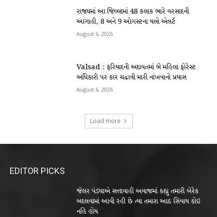
રાજ્યમાં આ જિલ્લામાં 48 કલાક ભારે વરસાદની
આગાહી, 8 અને 9 ઓગસ્ટના યલો એલર્ટ
August 6, 2026
Valsad : ફરિયાદની અદાવતમાં બે મહિલા ફોરેસ્ટ
અધિકારી પર કાર ચઢાવી મારી નાંખવાનો પ્રયાસ
August 6, 2026
Load more
EDITOR PICKS
જેલર પંડ્યાએ સત્તાવાહી અવાજમાં કહ્યુ તમારી બેરેક
બદલવામાં આવી રહી છે ત્યા તમારા આઠ સિવાય કોઇ
નહિ હોય