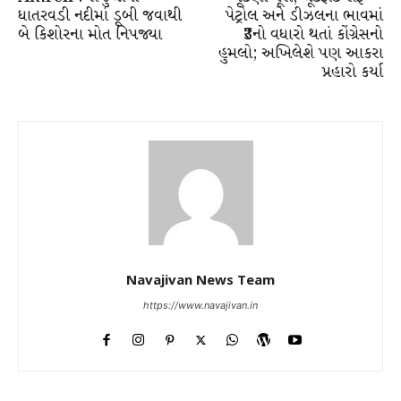
ધાતરવડી નદીમાં ડૂબી જવાથી
પેટ્રોલ અને ડીઝલના ભાવમાં
બે કિશોરના મોત નિપજ્યા
₹3નો વધારો થતાં કોંગ્રેસનો
હુમલો; અખિલેશે પણ આકરા
પ્રહારો કર્યા
Navajivan News Team
https://www.navajivan.in