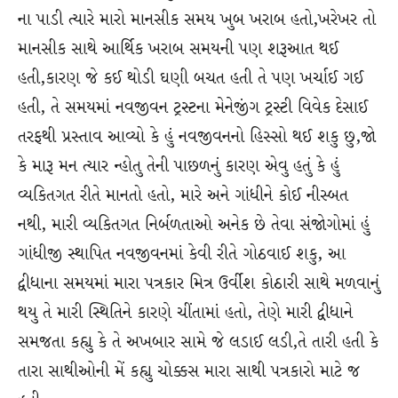
ના પાડી ત્યારે મારો માનસીક સમય ખુબ ખરાબ હતો,ખરેખર તો
માનસીક સાથે આર્થિક ખરાબ સમયની પણ શરૂઆત થઈ
હતી,કારણ જે કઈ થોડી ઘણી બચત હતી તે પણ ખર્ચાઈ ગઈ
હતી, તે સમયમાં નવજીવન ટ્રસ્ટના મેનેજીંગ ટ્રસ્ટી વિવેક દેસાઈ
તરફથી પ્રસ્તાવ આવ્યો કે હું નવજીવનનો હિસ્સો થઈ શકુ છુ,જો
કે મારૂ મન ત્યાર ન્હોતુ તેની પાછળનું કારણ એવુ હતું કે હું
વ્યકિતગત રીતે માનતો હતો, મારે અને ગાંધીને કોઈ નીસ્બત
નથી, મારી વ્યકિતગત નિર્બળતાઓ અનેક છે તેવા સંજોગોમાં હું
ગાંધીજી સ્થાપિત નવજીવનમાં કેવી રીતે ગોઠવાઈ શકુ, આ
દ્વીધાના સમયમાં મારા પત્રકાર મિત્ર ઉર્વીશ કોઠારી સાથે મળવાનું
થયુ તે મારી સ્થિતિને કારણે ચીંતામાં હતો, તેણે મારી દ્વીધાને
સમજતા કહ્યુ કે તે અખબાર સામે જે લડાઈ લડી,તે તારી હતી કે
તારા સાથીઓની મેં કહ્યુ ચોક્કસ મારા સાથી પત્રકારો માટે જ