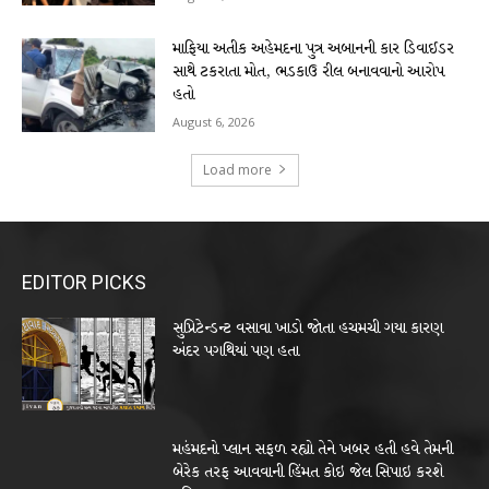
માફિયા અતીક અહેમદના પુત્ર અબાનની કાર ડિવાઈડર
સાથે ટકરાતા મોત, ભડકાઉ રીલ બનાવવાનો આરોપ
હતો
August 6, 2026
Load more
EDITOR PICKS
સુપ્રિટેન્ડન્ટ વસાવા ખાડો જોતા હચમચી ગયા કારણ
અંદર પગથિયાં પણ હતા
મહંમદનો પ્લાન સફળ રહ્યો તેને ખબર હતી હવે તેમની
બેરેક તરફ આવવાની હિંમત કોઇ જેલ સિપાઇ કરશે