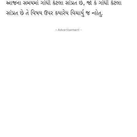
આજના સમયમાં ગાંધી કેટલા સાંપ્રત છે, જો કે ગાંધી કેટલા
સાંપ્રત છે તે વિષય ઉપર કયારેય વિચાર્યુ જ ન્હોતુ.
- Advertisement -