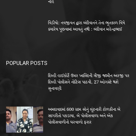
નહિ
વિડીયો: નવજીવન દ્વારા બંદીવાનને તેના ભૂતકાળ વિષે
ક્યારેય પૂછવામાં આવતું નથી : બંદીવાન મહેન્દ્રભાઈ
POPULAR POSTS
દિલ્હી હાઈકોર્ટે ઉમર ખાલિદની ત્રીજી જામીન અરજી પર
દિલ્હી પોલીસને નોટિસ પાઠવી, 27 ઓગસ્ટે થશે
સુનાવણી
અમદાવાદમાં 600 ગ્રામ સોનું લૂંટનારી ટોળકીના બે
સાગરીતો પકડાયા, બે પોલીસવાળા અને એક
પોલીસવાળીનો ઘરવાળો ફરાર