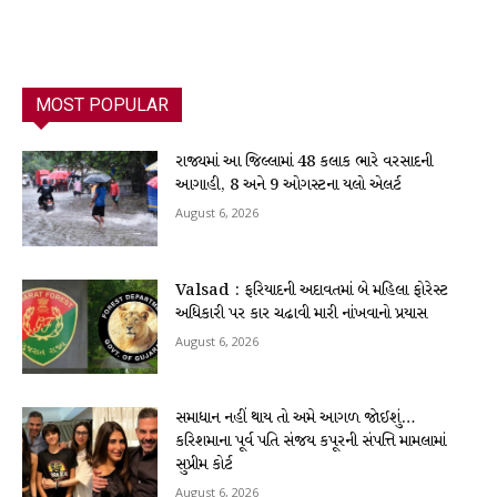
MOST POPULAR
રાજ્યમાં આ જિલ્લામાં 48 કલાક ભારે વરસાદની
આગાહી, 8 અને 9 ઓગસ્ટના યલો એલર્ટ
August 6, 2026
Valsad : ફરિયાદની અદાવતમાં બે મહિલા ફોરેસ્ટ
અધિકારી પર કાર ચઢાવી મારી નાંખવાનો પ્રયાસ
August 6, 2026
સમાધાન નહીં થાય તો અમે આગળ જોઈશું…
કરિશમાના પૂર્વ પતિ સંજય કપૂરની સંપત્તિ મામલામાં
સુપ્રીમ કોર્ટ
August 6, 2026