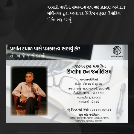
વરસાદી પાણીની સમસ્યાના હલ માટે AMC અને IIT
ગાંધીનગર દ્વારા અમદાવાદ સિટિઝન ફ્લડ રિપોર્ટિંગ
પોર્ટલ શરૂ કરાયું