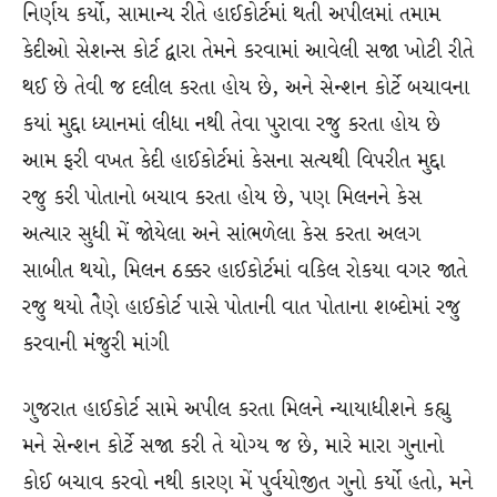
નિર્ણય કર્યો, સામાન્ય રીતે હાઈકોર્ટમાં થતી અપીલમાં તમામ
કેદીઓ સેશન્સ કોર્ટ દ્વારા તેમને કરવામાં આવેલી સજા ખોટી રીતે
થઈ છે તેવી જ દલીલ કરતા હોય છે, અને સેન્શન કોર્ટે બચાવના
કયાં મુદ્દા ધ્યાનમાં લીધા નથી તેવા પુરાવા રજુ કરતા હોય છે
આમ ફરી વખત કેદી હાઈકોર્ટમાં કેસના સત્યથી વિપરીત મુદ્દા
રજુ કરી પોતાનો બચાવ કરતા હોય છે, પણ મિલનને કેસ
અત્યાર સુધી મેં જોયેલા અને સાંભળેલા કેસ કરતા અલગ
સાબીત થયો, મિલન ઠક્કર હાઈકોર્ટમાં વકિલ રોકયા વગર જાતે
રજુ થયો તેેણે હાઈકોર્ટ પાસે પોતાની વાત પોતાના શબ્દોમાં રજુ
કરવાની મંજુરી માંગી
ગુજરાત હાઈકોર્ટ સામે અપીલ કરતા મિલને ન્યાયાધીશને કહ્યુ
મને સેન્શન કોર્ટે સજા કરી તે યોગ્ય જ છે, મારે મારા ગુનાનો
કોઈ બચાવ કરવો નથી કારણ મેં પુર્વયોજીત ગુનો કર્યો હતો, મને