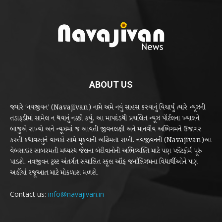
ABOUT US
જ્યારે ‘નવજીવન’ (Navajivan) નામે અમે નવું સાહસ કરવાનું વિચાર્યું ત્યારે ન્યૂઝની
તડાફડીમાં સામેલ ન થવાનું નક્કી કર્યું. આ માપદંડથી પ્રચલિત ન્યૂઝ પૉર્ટલના ખ્યાલને
બાજુએ રાખ્યો અને ન્યૂઝમાં જ આવતી જીવનલક્ષી અને માનવીય અભિગમને ઉજાગર
કરતી કથાવસ્તુને વાચકો સામે મૂકવાની અગ્રિમતા રાખી. નવજીવનની (Navajivan)આ
વેબસાઇટ સાબરમતી મધ્યસ્થ જેલના બંદીવાનોની અભિવ્યક્તિ માટે પણ પ્લૅટફૉર્મ પૂરું
પાડશે. નવજીવન ટ્રસ્ટ અંતર્ગત સંચાલિત સ્કૂલ ઑફ જર્નાલિઝમના વિદ્યાર્થીઓને પણ
અહીંયાં રજૂઆત માટે મોકળાશ મળશે.
Contact us:
info@navajivan.in