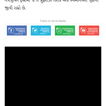
નવજીવન ટ્રસ્ટમાં જ તે પ્રુફરીડર તરીકે એક સ્વમાનભરી જીંદગી
જીવી રહ્યો છે.
Follow on Social Media