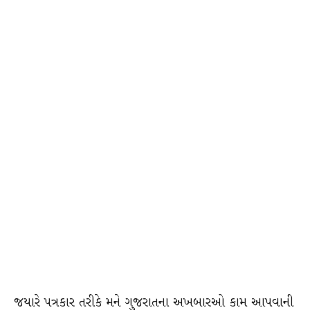
જયારે પત્રકાર તરીકે મને ગુજરાતના અખબારઓ કામ આપવાની