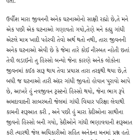
હતી.
ઉર્વીશ મારા જીવનની અનેક ઘટનાઓનો સાક્ષી રહ્યો છે,તે મને
એક પછી એક ઘટનાઓ ગણાવતો ગયો,તેણે મને કહ્યુ ગાંધી
એટલે માત્ર ખાદી પહેરવી તેવો અર્થ થતો નથી, તારા જીવનની
અનેક ઘટનાઓ એવી છે કે જેમા તારે કોઈ નીસ્બત ન્હોતી છતાં
તેવી લડાઈનો તુ હિસ્સો બન્યો જેના કારણે અનેક લોકોના
જીવનમાં કઈક સારૂ થાય તેવા પ્રયાસ તારા તરફથી થયા છે,તે
બધી જ ઘટનાઓ તારી અંદર ગાંધી જીવતો હોવાન પુરાવો આપે
છે, આખરે હું નવજીવન ટ્રસ્ટનો હિસ્સો થયો, જેના ભાગ રૂપે
અમદાવાદની સાબરમતી જેલમાં ગાંધી વિચાર પરિક્ષા લેવાથી
કામની શરૂઆત કરી , અને પછી હું મારા કેદીઓના સાથીના
જીવનો હિસ્સો બની ગયો, કેદીઓને ગાંધી ભણાવવાની શરૂઆત
કરી ત્યારથી જેલ અધિકારીઓ સહિત અનેકના મનમાં પ્રશ્ન હતો