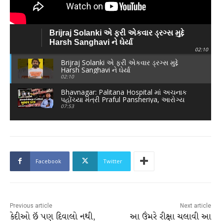
Brijraj Solanki એ ફરી એકવાર ડ્રગ્સ મુદ્દે
Harsh Sanghavi ને ઘેર્યા
02:10
Brijraj Solanki એ ફરી એકવાર ડ્રગ્સ મુદ્દે
Harsh Sanghavi ને ઘેર્યા
02:10
Bhavnagar: Palitana Hospital માં અચનાક
પહોંચ્યા મંત્રી Praful Pansheriya, આરોગ્ય
વિભાગમાં દોડધામ
07:53
Facebook
Twitter
Previous article
Next article
કેદીઓ છૅ પણ દિવાલો નથી,
આ ઉંમરે રીક્ષા ચલાવી આ