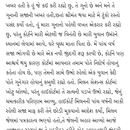
ખબર હતી કે હું જે કઈ કરી રહ્યો છુ, તે ગુનો છે અને મને તે
ગુનાની સજાની ખબર હતી,છતાં શ્રીમંત થવા માટે મે ટુંકો રસ્તો
પસંદ કર્યો હતો, હું મારા ગુનાનો પહેલી વખત એકરાર કરી રહ્યો
છુ, પરંતુ કોર્ટને મારી એટલી જ વિનંતી છે મારી યુવાન ઉમંરને
ધ્યાનમાં લેવામાં આવે, ઘરે વૃધ્ધ માતા પિતા છે. મેં પાંચ વર્ષ
સજા ભોગવી છે મારે એક નવી જીંદગી શરૂ કરવી છે, કોર્ટને પણ
આશ્ચર્ય થયુ કારણ કોર્ટમાં આવનાર તમામ પોતે નિદોર્ષ હોવાનું
કહેતા હોય છે, પણ તેમની સામે ઉભો રહેલો એક યુવાન કેદી
પોતે ગુનેગાર હોવાનું કબુલી રહ્યો હતો. મિલન સેશન્સ કોર્ટમાં
ખોટુ બોલ્યો, પરંતુ હાઈકોર્ટમાં તે સત્યની પડખે ઉભો રહ્યો, જેનું
ચમત્કારીક પરિણામ આવ્યુ, હાઈકોર્ટે મિલનની પાંચ વર્ષની બાકી
રહેલી સજા માફ કરી તેને છોડી મુકવાનો આદેશ કર્યો, મિલન
જેલમાં પત્રકારત્વ ભણ્યો હતો,તે જેલની બહાર આવ્યો આજે