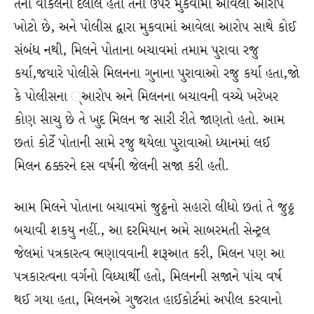
તેના વકિલની દલીલ હતી તેની ઉપર મુકવામાં આવેલો આરોપ
ખોટો છે, અને પોલીસ દ્વારા મુકવામાં આવેલા આરોપ સાથે કોઈ
સંબંધ નથી, મિલને પોતાના બચાવમાં તમામ પુરાવા રજુ
કર્યા,જયારે પોલીસે મિલનના ગુનાના પુરાવાઓ રજુ કર્યા હતા,જો
કે પોલીસના ્આરોપ અને મિલનના બચાવની વચ્ચે ખરેખર
કોણ સાચુ છે તે ખુદ મિલન જ સારી રીતે જાણતો હતો. આમ
છતાં કોર્ટે પોતાની સામે રજુ થયેલા પુરાવાઓ ધ્યાનમાં લઈ
મિલન ઠક્કરને દસ વર્ષની જેલની સજા કરી હતી.
આમ મિલને પોતાના બચાવમાં જુઠ્ઠનો સહારો લીધો છતાં તે જુઠ્ઠ
બચાવી શકયુ નહીં., આ દરમિયાન અમે સાબરમતી સેન્ટ્રલ
જેલમાં પત્રકારત્વ ભણાવવાની શરૂઆત કરી, મિલન પણ આ
પત્રકારત્વના વર્ગનો વિધ્યાર્થી હતો, મિલનની સજાને પાંચ વર્ષ
થઈ ગયા હતા, મિલનએ ગુજરાત હાઈકોર્ટમાં અપીલ કરવાનો