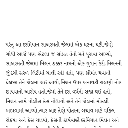
પરંતુ આ દરમિયાન સાબરમતી જેલમાં એક ઘટના ઘટી,જેણે
ગાંધી આજે પણ એટલા જ સાંપ્રત તેનો મને પુરાવા આપ્યો,
સાબરમતી જેલમાં મિલન ઠક્કર નામનો એક યુવાન કેદી,મિલનની
જીંદગી સરળ લિટીમાં ચાલી રહી હતી, પણ શ્રીમંત થવાની
ઘેલછા તેને જેલમાં લઈ આવી,મિલન ઉપર બનાવટી ચલણી નોટ
છાપવાનો આરોપ હતો,જેમાં તેને દસ વર્ષની સજા થઈ હતી,
મિલન સામે પોલીસ કેસ નોંધાયો અને તેને જેલમાં મોકલી
આપવામાં આવ્યો,ત્યાર બાદ તેણે પોતાના બચાવ માટે વકિલ
રોકયા અને કેસ ચાલ્યો, કેસની કાર્યવાહી દરમિયાન મિલન અને