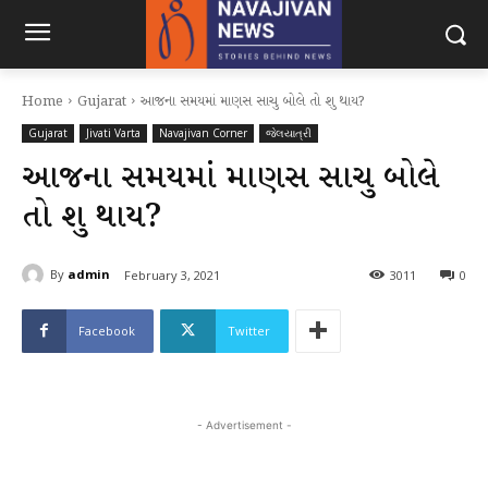
Home
Gujarat
આજના સમયમાં માણસ સાચુ બોલે તો શુ થાય?
Gujarat
Jivati Varta
Navajivan Corner
જેલયાત્રી
આજના સમયમાં માણસ સાચુ બોલે
તો શુ થાય?
By
admin
February 3, 2021
3011
0
Facebook
Twitter
- Advertisement -