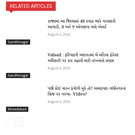
RELATED ARTICLES
રાજ્યમાં આ જિલ્લામાં 48 કલાક ભારે વરસાદની
આગાહી, 8 અને 9 ઓગસ્ટના યલો એલર્ટ
August 6, 2026
Gandhinagar
Valsad : ફરિયાદની અદાવતમાં બે મહિલા ફોરેસ્ટ
અધિકારી પર કાર ચઢાવી મારી નાંખવાનો પ્રયાસ
August 6, 2026
Gandhinagar
પછી કોઈ વાહન ફંગોળી મુકે તો? અમદાવાદ-ગાંધીનગરના
બ્રિજ પર ગરબા- Video?
August 6, 2026
Ahmedabad