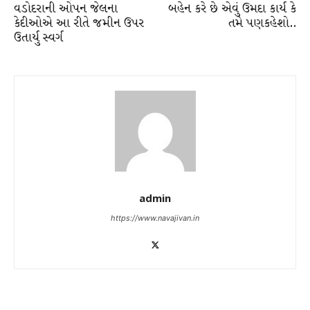
વડોદરાની ઓપન જેલના
બહેન કરે છે એવું ઉમદા કાર્ય કે
કેદીઓએ આ રીતે જમીન ઉપર
તમે પણકહેશો..
ઉતાર્યુ સ્વર્ગ
admin
https://www.navajivan.in