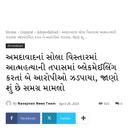
Home
Gujarat
Ahmedabad
અમદાવાદનાં સોલા વિસ્તારમાં આત્મહત્યાની
તપાસમાં બ્લેકમેઈલિંગ કરતાં બે આરોપીઓ ઝડપાયા, જાણો શું...
Ahmedabad
અમદાવાદનાં સોલા વિસ્તારમાં
આત્મહત્યાની તપાસમાં બ્લેકમેઈલિંગ
કરતાં બે આરોપીઓ ઝડપાયા, જાણો
શું છે સમગ્ર મામલો
By
Navajivan News Team
April 29, 2023
925
0
Facebook
Twitter