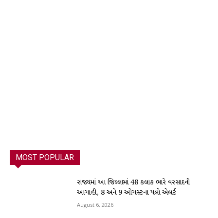
MOST POPULAR
રાજ્યમાં આ જિલ્લામાં 48 કલાક ભારે વરસાદની
આગાહી, 8 અને 9 ઓગસ્ટના યલો એલર્ટ
August 6, 2026