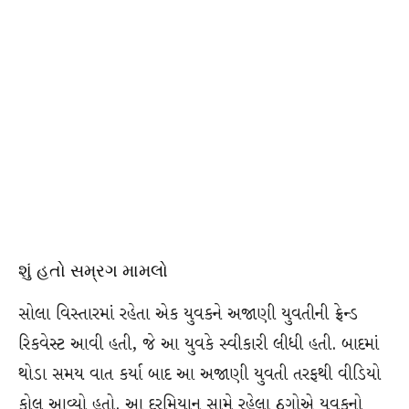
શું હતો સમ્રગ મામલો
સોલા વિસ્તારમાં રહેતા એક યુવકને અજાણી યુવતીની ફ્રેન્ડ
રિકવેસ્ટ આવી હતી, જે આ યુવકે સ્વીકારી લીધી હતી. બાદમાં
થોડા સમય વાત કર્યા બાદ આ અજાણી યુવતી તરફથી વીડિયો
કોલ આવ્યો હતો. આ દરમિયાન સામે રહેલા ઠગોએ યુવકનો