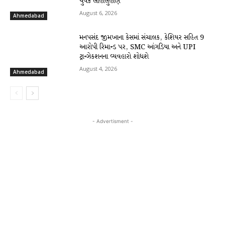
યુવક લોહીલુહાણ
August 6, 2026
Ahmedabad
મનપસંદ જીમખાના કેસમાં સંચાલક, કેશિયર સહિત 9
આરોપી રિમાન્ડ પર, SMC આંગડિયા અને UPI
ટ્રાન્ઝેકશનના વ્યવહારો શોધશે
August 4, 2026
Ahmedabad
- Advertisment -