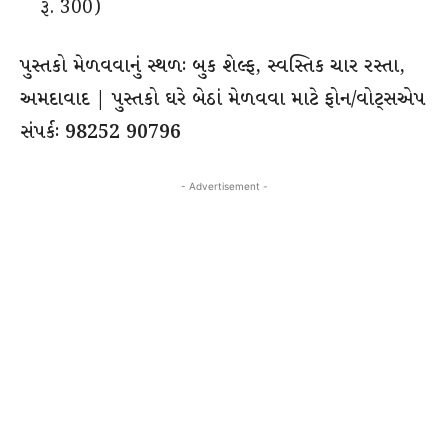
રૂ. 300)
પુસ્તકો મેળવવાનું સ્થળઃ બુક શેલ્ફ, સ્વસ્તિક ચાર રસ્તા,
અમદાવાદ | પુસ્તકો ઘરે બેઠાં મેળવવા માટે ફોન/વોટ્સએપ
સંપર્કઃ 98252 90796
- Advertisement -