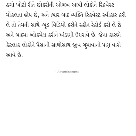
ઠગો ખોટી રીતે છોકરીની ઓળખ આપી લોકોને રિકવેસ્ટ
મોકલતા હોય છે, અને ત્યાર બાદ વ્યક્તિ રિકવેસ્ટ સ્વીકાર કરી
લે તો તેમની સાથે ન્યૂડ વિડિયો કરીને સ્ક્રીન રેકોર્ડ કરી લે છે
અને બાદમાં બ્લેકમેલ કરીને ખંડણી ઉઘરાવે છે. જેના કારણે
કેટલાક લોકોને પૈસાની સાથોસાથ જીવ ગુમાવાનો પણ વારો
આવે છે.
- Advertisement -