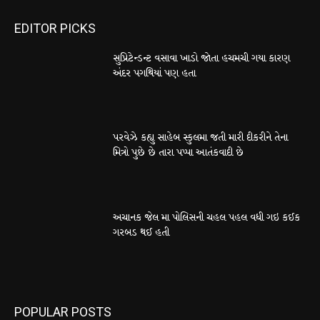
EDITOR PICKS
સુપ્રિટેન્ડન્ટ વસાવા ખાડો જોતા હચમચી ગયા કારણ
અંદર પગથિયાં પણ હતા
પરવેઝે કહ્યુ સાહેબ સ્કુલમા જતી મારી દીકરીને તેના
મિત્રો પુછે છે તારા પપ્પા આતંકવાદી છે
અચાનક જેલ મા પોલિસની ચહલ પહલ વધી ગઇ કઈક
ગરબડ થઈ હતી
POPULAR POSTS