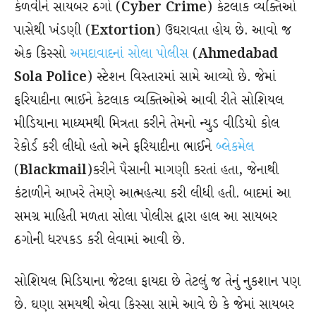
કેળવીને સાયબર ઠગો (
Cyber Crime
) કેટલાક વ્યક્તિઓ
પાસેથી ખંડણી (
Extortion
) ઉઘરાવતા હોય છે. આવો જ
એક કિસ્સો
અમદાવાદનાં સોલા પોલીસ
(
Ahmedabad
Sola Police
) સ્ટેશન વિસ્તારમાં સામે આવ્યો છે. જેમાં
ફરિયાદીના ભાઈને કેટલાક વ્યક્તિઓએ આવી રીતે સોશિયલ
મીડિયાના માધ્યમથી મિત્રતા કરીને તેમનો ન્યુડ વીડિયો કોલ
રેકોર્ડ કરી લીધો હતો અને ફરિયાદીના ભાઈને
બ્લેકમેલ
(
Blackmail
)કરીને પૈસાની માગણી કરતાં હતા, જેનાથી
કંટાળીને આખરે તેમણે આત્મહત્યા કરી લીધી હતી. બાદમાં આ
સમગ્ર માહિતી મળતા સોલા પોલીસ દ્વારા હાલ આ સાયબર
ઠગોની ધરપકડ કરી લેવામાં આવી છે.
સોશિયલ મિડિયાના જેટલા ફાયદા છે તેટલું જ તેનું નુકશાન પણ
છે. ઘણા સમયથી એવા કિસ્સા સામે આવે છે કે જેમાં સાયબર