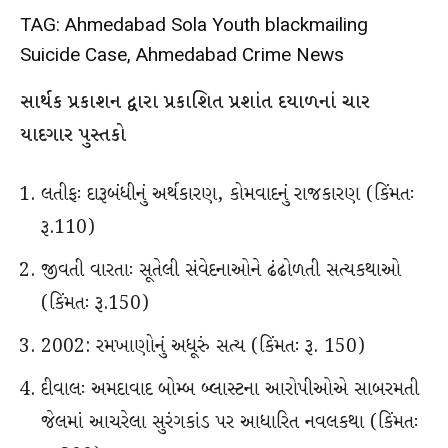
TAG: Ahmedabad Sola Youth blackmailing
Suicide Case, Ahmedabad Crime News
સાર્થક પ્રકાશન દ્વારા પ્રકાશિત પ્રશાંત દયાળનાં ચાર
યાદગાર પુસ્તકો
લતીફઃ દારૂબંધીનું અર્થકારણ, કોમવાદનું રાજકારણ (કિંમતઃ
રૂ.110)
જીવતી વારતાઃ સૂતેલી સંવેદનાઓને ઢંઢોળતી સત્યકથાઓ
(કિંમતઃ રૂ.150)
2002: રમખાણોનું અધૂરું સત્ય (કિંમતઃ રૂ. 150)
દીવાલઃ અમદાવાદ બોમ્બ બ્લાસ્ટના આરોપીઓએ સાબરમતી
જેલમાં આચરેલા સુરંગકાંડ પર આધારિત નવલકથા (કિંમતઃ