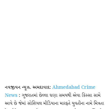
નવજીવન ન્યૂઝ. અમદાવાદ:
Ahmedabad Crime
News
:
ગુજરાતમાં છેલ્લા ઘણા સમયથી એવા કિસ્સા સામે
આવે છે જેમાં સોશિયલ મીડિયાના મારફતે યુવતીના નામે મિત્રતા