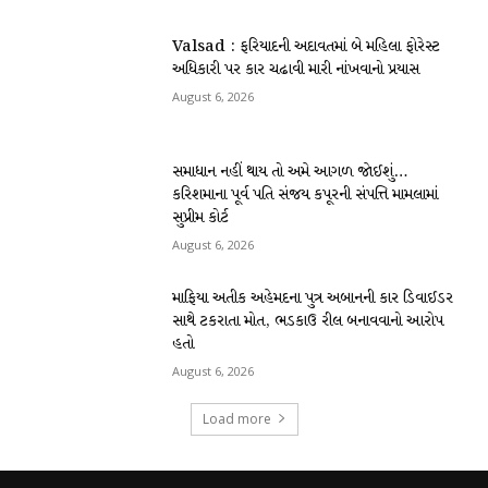
Valsad : ફરિયાદની અદાવતમાં બે મહિલા ફોરેસ્ટ
અધિકારી પર કાર ચઢાવી મારી નાંખવાનો પ્રયાસ
August 6, 2026
સમાધાન નહીં થાય તો અમે આગળ જોઈશું…
કરિશમાના પૂર્વ પતિ સંજય કપૂરની સંપત્તિ મામલામાં
સુપ્રીમ કોર્ટ
August 6, 2026
માફિયા અતીક અહેમદના પુત્ર અબાનની કાર ડિવાઈડર
સાથે ટકરાતા મોત, ભડકાઉ રીલ બનાવવાનો આરોપ
હતો
August 6, 2026
Load more