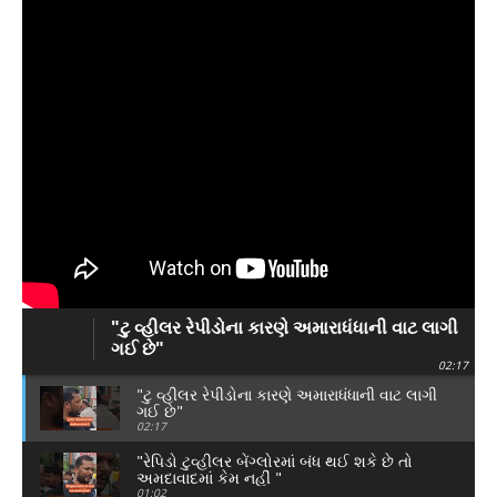
"ટુ વ્હીલર રેપીડોના કારણે અમારાધંધાની વાટ લાગી
ગઈ છે"
02:17
"ટુ વ્હીલર રેપીડોના કારણે અમારાધંધાની વાટ લાગી
ગઈ છે"
02:17
"રેપિડો ટુવ્હીલર બેંગ્લોરમાં બંધ થઈ શકે છે તો
અમદાવાદમાં કેમ નહીં "
01:02