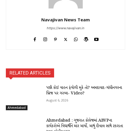
Navajivan News Team
https://www.navajivan.in
RELATED ARTICLES
પછી કોઈ વાહન ફંગોળી મુકે તો? અમદાવાદ-ગાંધીનગરના
બ્રિજ પર ગરબા- Video?
August 6, 2026
Ahmedabad
Ahmedabad : ગુજરાત કોલેજમાં ABVPના
કાર્યકરોએ વિદ્યાર્થીને માર માર્યો, માથું દીવાલ સાથે ટકરાતા