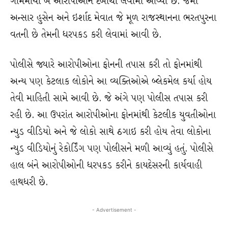
ગામમાંથી બે આરોપીઓને દબોચી લેવામાં આવ્યા છે. જેમાં
અન્સાર હુસેન અને ઇર્શાદ મેવાત જે મૂળ રાજસ્થાનના ભરતપુરના
વતની છે તેમની ધરપકડ કરી લેવામાં આવી છે.
પોલીસે જ્યારે આરોપીઓના ફોનની તપાસ કરી તો ફોનમાંથી
અન્ય પણ કેટલાક લોકોને આ વ્યક્તિઓએ બ્લેકમેલ કર્યા હોય
તેવી માહિતી સામે આવી છે. જે અંગે પણ પોલીસ તપાસ કરી
રહી છે. આ ઉપરાંત આરોપીઓના ફોનમાંથી કેટલીક યુવતીઓના
ન્યુડ વીડિયો અને જે લોકો સાથે ઠગાઇ કરી હોય તેવા લોકોના
ન્યુડ વીડિયોનું રેકોર્ડિંગ પણ પોલીસને મળી આવ્યું હતું. પોલીસે
હાલ બંને આરોપીઓની ધરપકડ કરીને કાયદેસરની કાર્યવાહી
હાથધરી છે.
- Advertisement -