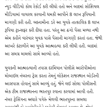
ન્યુડ વીડિયો કોલ રેકોર્ડ કરી લીધો હતો અને બાદમાં સોશિયલ
મીડિયામાં વાયરલ કરવાની ધમકી આપીને 8 લાખ રૂપિયાની
માગણી કરી હતી. બદનામીના ડરે આ યુવકે તાત્કાલિક 8 લાખ
રૂપિયા ટ્રાન્સફર કરી દીધા હતા. પરંતુ આ ઠગો પૈસા મળ્યા નથી
એમ કહીને વારંવાર યુવક પાસે પૈસાની માગણી કરતાં હતા. જેથી
આખરે કંટાળીને આ યુવકે આત્મહત્યા કરી લીધી હતી. બાદમાં
આ સમગ્ર મામલો સામે આવ્યો હતો.
યુવકની આત્મહત્યાની તપાસ દરમિયાન પોલીસે આરોપીઓના
મોબાઈલ નંબરના ટ્રેસ કરતા તેમનું લોકેશન રાજસ્થાન બોર્ડરની
આસપાસ હોવાનું સામે આવ્યું હતું. જેને લઈ સોલા પોલીસની
એક ટીમ રાજસ્થાનના ભરતપુર રવાના કરવામાં આવી હતી.
નંબર ટ્રેસિંગના અધારે પગેરું મેળવી ભરતપુરના સબલા