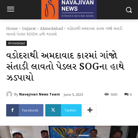
Home
Gujarat
Ahmedabad
વડોદરાથી અમદાવાદ કારમાં ગાંજો સંતાડી
લાવતો પેડલર SOGના હાથે ઝડપાયો
Ahmedabad
વડોદરાથી અમદાવાદ કારમાં ગાંજો
સંતાડી લાવતો પેડલર SOGના હાથે
ઝડપાયો
By
Navajivan News Team
June 5, 2023
1041
0
Facebook
Twitter