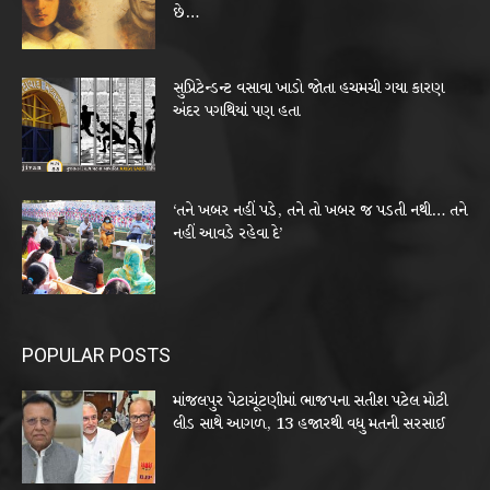
છે…
સુપ્રિટેન્ડન્ટ વસાવા ખાડો જોતા હચમચી ગયા કારણ
અંદર પગથિયાં પણ હતા
‘તને ખબર નહીં પડે, તને તો ખબર જ પડતી નથી… તને
નહીં આવડે રહેવા દે’
POPULAR POSTS
માંજલપુર પેટાચૂંટણીમાં ભાજપના સતીશ પટેલ મોટી
લીડ સાથે આગળ, 13 હજારથી વધુ મતની સરસાઈ