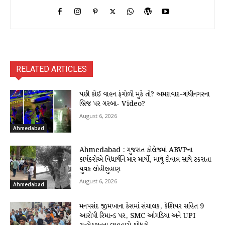
RELATED ARTICLES
પછી કોઈ વાહન ફંગોળી મુકે તો? અમદાવાદ-ગાંધીનગરના
બ્રિજ પર ગરબા- Video?
August 6, 2026
Ahmedabad
Ahmedabad : ગુજરાત કોલેજમાં ABVPના
કાર્યકરોએ વિદ્યાર્થીને માર માર્યો, માથું દીવાલ સાથે ટકરાતા
યુવક લોહીલુહાણ
August 6, 2026
Ahmedabad
મનપસંદ જીમખાના કેસમાં સંચાલક, કેશિયર સહિત 9
આરોપી રિમાન્ડ પર, SMC આંગડિયા અને UPI