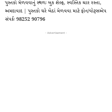
પુસ્તકો મેળવવાનું સ્થળઃ બુક શેલ્ફ, સ્વસ્તિક ચાર રસ્તા,
અમદાવાદ | પુસ્તકો ઘરે બેઠાં મેળવવા માટે ફોન/વોટ્સએપ
સંપર્કઃ 98252 90796
- Advertisement -