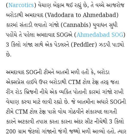
(
Narcotics
) વેચાણ બેફામ થઈ રહ્યું છે, તે વચ્ચે આજરોજ
બરોડાથી અમદાવાદ (Vadodara to Ahmedabad)
કારમાં સંતાડી લવાતો ગાંજો (Cannabis) યુવાધન સુધી
પહોંચે તે પહેલા અમદાવાદ SOGએ (
Ahmedabad SOG
)
3 કિલો ગાંજા સાથે એક પેડલરને (Peddler) ઝડપી પાડ્યો
છે.
અમદાવાદ SOGની ટીમને બાતમી મળી હતી કે, બરોડા
એક્સપ્રેસ હાઈવે ઉપર બરોડાથી CTM ટોલ ટેક્ષ તરફ જતા
રીંગ રોડ બ્રિજની નીચે એક વ્યકિત પોતાની કારમાં ગાંજો રાખી
વેચાણ કરવા માટે લાવી રહ્યો છે. જે બાતમીના અધારે SOGની
ટીમે CTM ટોલ ટેક્ષ પાસે વોચ ગોઠવીને શંકાસ્પદ લાગતી
કારને અટકાવી તપાસ કરતા કારના અંદર સીટ નીચેથી 3 કિલો
200 ગ્રામ જેટલો ગાંજાનો જંગી જથ્થો મળી આવ્યો હતો. ત્યાર