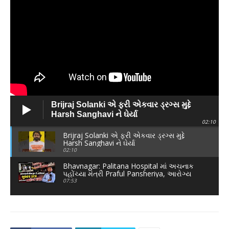
Brijraj Solanki એ ફરી એકવાર ડ્રગ્સ મુદ્દે
Harsh Sanghavi ને ઘેર્યા
02:10
Brijraj Solanki એ ફરી એકવાર ડ્રગ્સ મુદ્દે
Harsh Sanghavi ને ઘેર્યા
02:10
Bhavnagar: Palitana Hospital માં અચનાક
પહોંચ્યા મંત્રી Praful Pansheriya, આરોગ્ય
વિભાગમાં દોડધામ
07:53