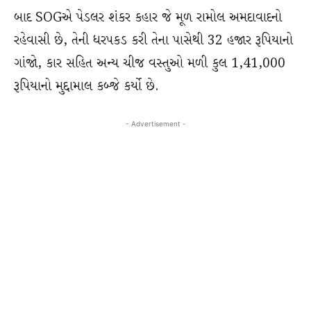
બાદ SOGએ પેડલર શંકર કહાર જે મૂળ રામોલ અમદાવાદનો
રહેવાસી છે, તેની ધરપકડ કરી તેના પાસેથી 32 હજાર રૂપિયાનો
ગાંજો, કાર સહિત અન્ય ચીજ વસ્તુઓ મળી કુલ 1,41,000
રૂપિયાનો મુદ્દામાલ કબ્જે કર્યો છે.
- Advertisement -