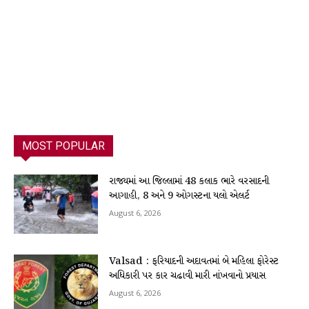
MOST POPULAR
રાજ્યમાં આ જિલ્લામાં 48 કલાક ભારે વરસાદની
આગાહી, 8 અને 9 ઓગસ્ટના યલો એલર્ટ
August 6, 2026
Valsad : ફરિયાદની અદાવતમાં બે મહિલા ફોરેસ્ટ
અધિકારી પર કાર ચઢાવી મારી નાંખવાનો પ્રયાસ
August 6, 2026