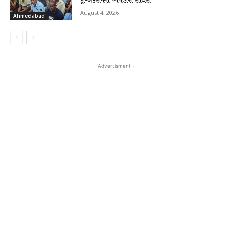
ટ્રાન્ઝેકશનના વ્યવહારો શોધશે
August 4, 2026
Ahmedabad
- Advertisment -