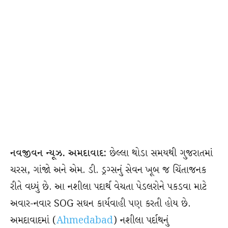
નવજીવન ન્યૂઝ. અમદાવાદ:
છેલ્લા થોડા સમયથી ગુજરાતમાં
ચરસ, ગાંજો અને એમ. ડી. ડ્રગ્સનું સેવન ખૂબ જ ચિંતાજનક
રીતે વધ્યું છે. આ નશીલા પદાર્થ વેચતા પેડલરોને પકડવા માટે
અવાર-નવાર SOG સઘન કાર્યવાહી પણ કરતી હોય છે.
અમદાવાદમાં (
Ahmedabad
) નશીલા પર્દાથનું