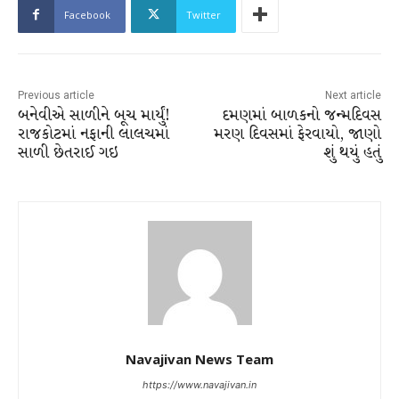
Facebook
Twitter
Previous article
Next article
બનેવીએ સાળીને બૂચ માર્યું!
દમણમાં બાળકનો જન્મદિવસ
રાજકોટમાં નફાની લાલચમાં
મરણ દિવસમાં ફેરવાયો, જાણો
સાળી છેતરાઈ ગઇ
શું થયું હતું
Navajivan News Team
https://www.navajivan.in