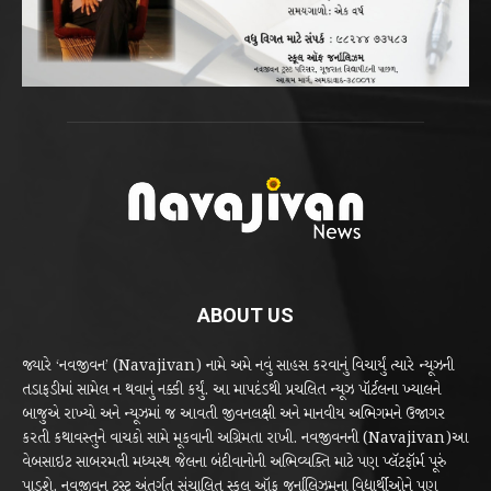
ABOUT US
જ્યારે ‘નવજીવન’ (Navajivan) નામે અમે નવું સાહસ કરવાનું વિચાર્યું ત્યારે ન્યૂઝની
તડાફડીમાં સામેલ ન થવાનું નક્કી કર્યું. આ માપદંડથી પ્રચલિત ન્યૂઝ પૉર્ટલના ખ્યાલને
બાજુએ રાખ્યો અને ન્યૂઝમાં જ આવતી જીવનલક્ષી અને માનવીય અભિગમને ઉજાગર
કરતી કથાવસ્તુને વાચકો સામે મૂકવાની અગ્રિમતા રાખી. નવજીવનની (Navajivan)આ
વેબસાઇટ સાબરમતી મધ્યસ્થ જેલના બંદીવાનોની અભિવ્યક્તિ માટે પણ પ્લૅટફૉર્મ પૂરું
પાડશે. નવજીવન ટ્રસ્ટ અંતર્ગત સંચાલિત સ્કૂલ ઑફ જર્નાલિઝમના વિદ્યાર્થીઓને પણ