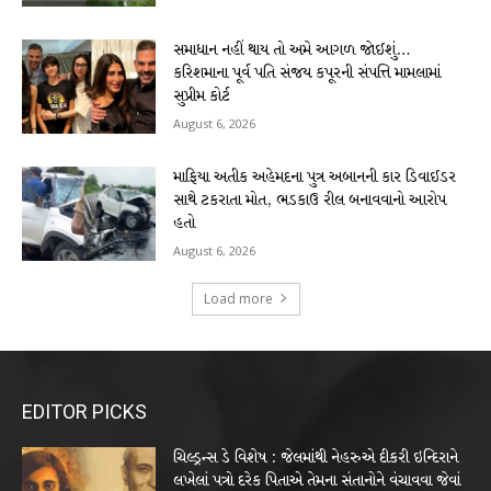
સમાધાન નહીં થાય તો અમે આગળ જોઈશું…
કરિશમાના પૂર્વ પતિ સંજય કપૂરની સંપત્તિ મામલામાં
સુપ્રીમ કોર્ટ
August 6, 2026
માફિયા અતીક અહેમદના પુત્ર અબાનની કાર ડિવાઈડર
સાથે ટકરાતા મોત, ભડકાઉ રીલ બનાવવાનો આરોપ
હતો
August 6, 2026
Load more
EDITOR PICKS
ચિલ્ડ્રન્સ ડે વિશેષ : જેલમાંથી નેહરુએ દીકરી ઇન્દિરાને
લખેલાં પત્રો દરેક પિતાએ તેમના સંતાનોને વંચાવવા જેવાં