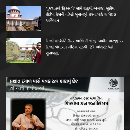
ગુજરાતમાં ‘ફિક્સ પે’ સામે ઊઠ્યો અવાજ, સુપ્રીમ
કોર્ટમાં કેસની વહેલી સુનાવણી કરવા માટે ઈ-મેઈલ
અભિયાન
દિલ્હી હાઈકોર્ટે ઉમર ખાલિદની ત્રીજી જામીન અરજી પર
દિલ્હી પોલીસને નોટિસ પાઠવી, 27 ઓગસ્ટે થશે
સુનાવણી