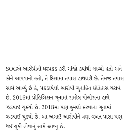
SOGએ આરોપીની ધરપકડ કરી ગાંજો ક્યાંથી લાવ્યો હતો અને
કોને આપવાનો હતો, તે દિશામાં તપાસ હાથધરી છે. તેમજ તપાસ
સામે આવ્યું છે કે, પકડાયેલો આરોપી ગુનાહિત ઈતિહાસ ધરાવે
છે. 2016માં પ્રોહિબિશન ગુનામાં રામોલ પોલીસના હાથે
ઝડપાઇ ચૂક્યો છે. 2018માં પણ હુમલો કરવાના ગુનામાં
ઝડપાઈ ચૂક્યો છે. આ અગાઉ આરોપીને ત્રણ વખત પાસા પણ
થઈ ચૂકી હોવાનું સામે આવ્યુ છે.