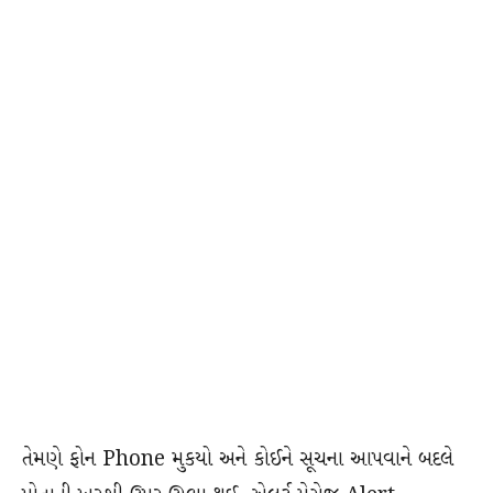
તેમણે ફોન Phone મુકયો અને કોઈને સૂચના આપવાને બદલે