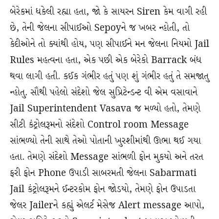
બેરેકમાં ધકેલી રહ્યા હતા, જો કે સાયરન Siren કેમ વાગી રહી
છે, તેની જેલના સીપાઈઓ Sepoyને જ ખબર ન્હોતી, તો
કેદીઓને તો ક્યાંથી હોય, પણ સીપાઈને મન જેલના નિયમો Jail
Rules મહત્વના હતા, એક પછી એક બેરેકો Barrack બંધ
થવા લાગી હતી. કઈક ગંભીર હતું પણ શું ગંભીર હતું તે સમજાતુ
ન્હોતુ. સૌથી પહેલો સંદેશો જેલ સુપ્રિટેન્ડન્ટ વી એમ વસાવાને
Jail Superintendent Vasava જ મળ્યો હતો, તેમણે
સીટી કંટ્રોલરૂમનો સંદેશો Control room Message
સાંભળ્યો તેની સાથે તેઓ પોતાની ખુરશીમાંથી ઊભા થઈ ગયા
હતા. તેમણે સંદેશો Message સાંભળી ફોન મુકયો અને તરત
ફરી ફોન Phone ઉપાડી સાબરમતી જેલના Sabarmati
Jail કંટ્રોલરૂમને ઈન્ટરકોમ ફોન જોડયો, તેમણે ફોન ઉપાડતા
જેલર Jailerને કહ્યું એલર્ટ મેસેજ Alert message આપો,