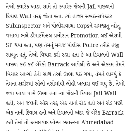
તેઓ ક્યારેક ખાડા સામે તો કયારેક જેલની Jail પાછળની
દિવાલ Wall તરફ જોતા હતા. ત્યાં હાજર સબઈન્સપેકટર
Subinspector અને પોલીસવાળા Copsને સમજાતુ ન્હોતુ,
વસાવા ભલે ડીપાર્ટમેન્ટલ પ્રમોશન Promotion લઈ એસપી
SP થયા હતા, પણ તેમનું મગજ પોલીસ Police તરીકે હજી
સાબુત હતું, તેઓ વિચાર કરી રહ્યા હતા કે આ દિવાલની Wall
પાછળ કઈ કઈ બેરેકો Barrack આવેલી છે અને એકદમ તેમને
વિચાર આવ્યો તેની સાથે તેઓ ઊભા થઈ ગયા, તેમને લાગ્યું કે
તેમના શરીરમાં રહેલી નસોમાંથી લોહી ખલાસ થઈ ગયુ છે, તેઓ
જ્યા ખાડા પાસે ઊભા હતા ત્યાં જેલની દિવાલ Jail Wall
હતી, અને જેલની અંદર તરફ એક નાનો રોડ હતો અને રોડ પછી
એક નાની દિવાલ હતી અને દિવાલની અંદર જે બેરેક Barrack
હતી તેમાં તો અમદાવાદ બોમ્બ બ્લાસ્ટના Ahmedabad