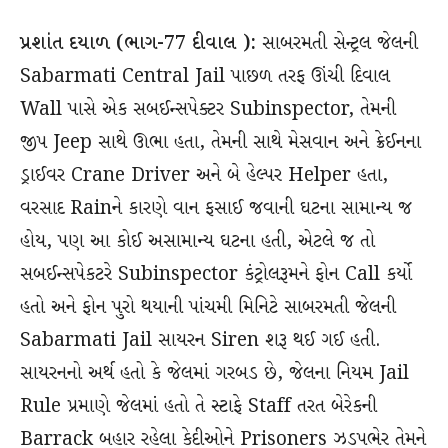
પ્રશાંત દયાળ (ભાગ-77 દીવાલ ):
સાબરમતી સેન્ટ્રલ જેલની
Sabarmati Central Jail પાછળ તરફ ઊંચી દિવાલ
Wall પાસે એક સબઈન્સપેક્ટર Subinspector, તેમની
જીપ Jeep સાથે ઊભા હતા, તેમની સાથે મેસવાન અને ક્રેઈનના
ડ્રાઈવર Crane Driver અને બે હેલ્પર Helper હતા,
વરસાદ Rainને કારણે વાન ફસાઈ જવાની ઘટના સામાન્ય જ
હોય, પણ આ કોઈ અસામાન્ય ઘટના હતી, એટલે જ તો
સબઈન્સપેકટરે Subinspector કંટ્રોલરૂમને ફોન Call કર્યો
હતો અને ફોન પુરો થયાની પાંચમી મિનિટે સાબરમતી જેલની
Sabarmati Jail સાયરન Siren શરૂ થઈ ગઈ હતી.
સાયરનનો અર્થ હતો કે જેલમાં ગરબડ છે, જેલના નિયમ Jail
Rule પ્રમાણે જેલમાં હતો તે સ્ટાફે Staff તરત બેરેકની
Barrack બહાર રહેલા કેદીઓને Prisoners ઝડપભેર તેમને