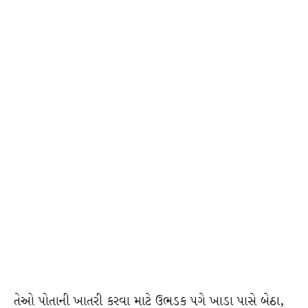
તેઓ પોતાની ખાતરી કરવા માટે ઉભડક પગે ખાડા પાસે બેઠા,