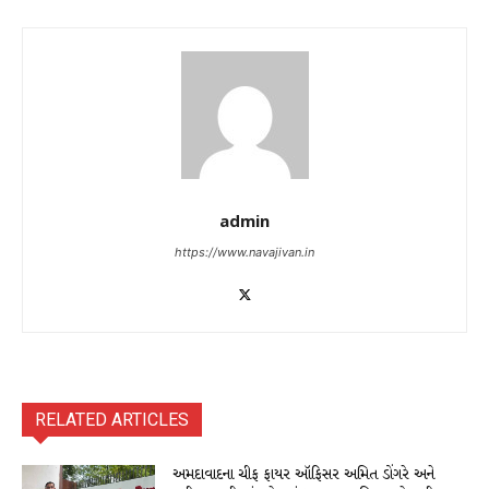
admin
https://www.navajivan.in
RELATED ARTICLES
અમદાવાદના ચીફ ફાયર ઑફિસર અમિત ડોંગરે અને