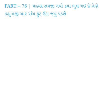
PART – 76 | મહંમદ સમજી ગયો ક્યા ભુલ થઈ છે તેણે
કહ્યુ હજી ચાર પાંચ ફુટ ઉંડા જવુ પડશે