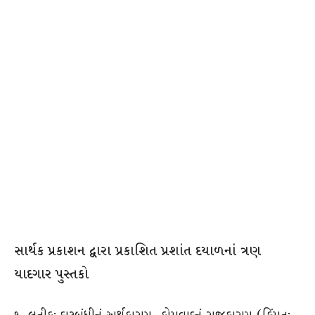
સાર્થક પ્રકાશન દ્વારા પ્રકાશિત પ્રશાંત દયાળનાં ત્રણ
યાદગાર પુસ્તકો