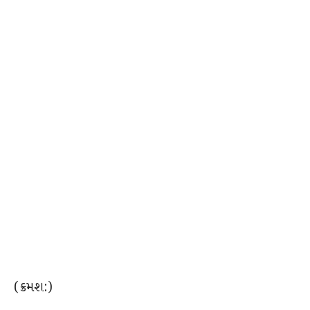
(ક્રમશ:)