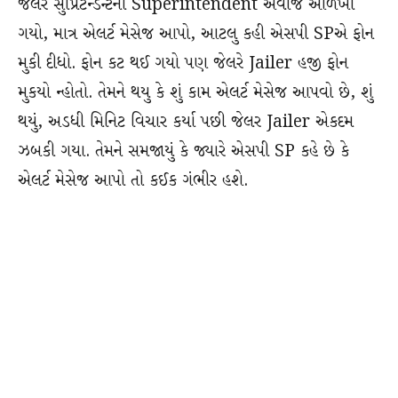
જેલર સુપ્રિટેન્ડન્ટનો Superintendent અવાજ ઓળખી
ગયો, માત્ર એલર્ટ મેસેજ આપો, આટલુ કહી એસપી SPએ ફોન
મુકી દીધો. ફોન કટ થઈ ગયો પણ જેલરે Jailer હજી ફોન
મુકયો ન્હોતો. તેમને થયુ કે શું કામ એલર્ટ મેસેજ આપવો છે, શું
થયું, અડધી મિનિટ વિચાર કર્યા પછી જેલર Jailer એકદમ
ઝબકી ગયા. તેમને સમજાયું કે જ્યારે એસપી SP કહે છે કે
એલર્ટ મેસેજ આપો તો કઈક ગંભીર હશે.