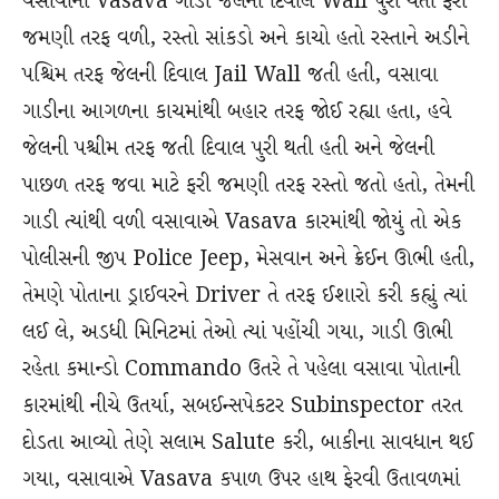
વસાવાની Vasava ગાડી જેલની દિવાલ Wall પુરી થતાં ફરી
જમણી તરફ વળી, રસ્તો સાંકડો અને કાચો હતો રસ્તાને અડીને
પશ્ચિમ તરફ જેલની દિવાલ Jail Wall જતી હતી, વસાવા
ગાડીના આગળના કાચમાંથી બહાર તરફ જોઈ રહ્યા હતા, હવે
જેલની પશ્ચીમ તરફ જતી દિવાલ પુરી થતી હતી અને જેલની
પાછળ તરફ જવા માટે ફરી જમણી તરફ રસ્તો જતો હતો, તેમની
ગાડી ત્યાંથી વળી વસાવાએ Vasava કારમાંથી જોયું તો એક
પોલીસની જીપ Police Jeep, મેસવાન અને ક્રેઈન ઊભી હતી,
તેમણે પોતાના ડ્રાઈવરને Driver તે તરફ ઈશારો કરી કહ્યું ત્યાં
લઈ લે, અડધી મિનિટમાં તેઓ ત્યાં પહોંચી ગયા, ગાડી ઊભી
રહેતા કમાન્ડો Commando ઉતરે તે પહેલા વસાવા પોતાની
કારમાંથી નીચે ઉતર્યા, સબઈન્સપેકટર Subinspector તરત
દોડતા આવ્યો તેણે સલામ Salute કરી, બાકીના સાવધાન થઈ
ગયા, વસાવાએ Vasava કપાળ ઉપર હાથ ફેરવી ઉતાવળમાં