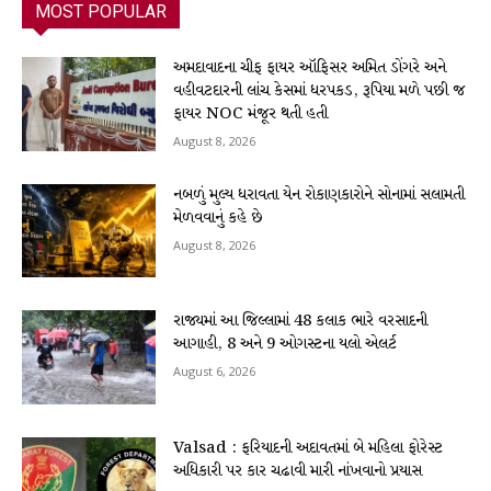
MOST POPULAR
અમદાવાદના ચીફ ફાયર ઑફિસર અમિત ડોંગરે અને
વહીવટદારની લાંચ કેસમાં ધરપકડ, રૂપિયા મળે પછી જ
ફાયર NOC મંજૂર થતી હતી
August 8, 2026
નબળું મુલ્ય ધરાવતા યેન રોકાણકારોને સોનામાં સલામતી
મેળવવાનું કહે છે
August 8, 2026
રાજ્યમાં આ જિલ્લામાં 48 કલાક ભારે વરસાદની
આગાહી, 8 અને 9 ઓગસ્ટના યલો એલર્ટ
August 6, 2026
Valsad : ફરિયાદની અદાવતમાં બે મહિલા ફોરેસ્ટ
અધિકારી પર કાર ચઢાવી મારી નાંખવાનો પ્રયાસ