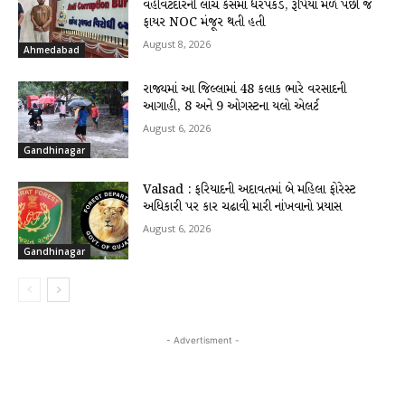
વહીવટદારની લાંચ કેસમાં ધરપકડ, રૂપિયા મળે પછી જ
ફાયર NOC મંજૂર થતી હતી
August 8, 2026
Ahmedabad
રાજ્યમાં આ જિલ્લામાં 48 કલાક ભારે વરસાદની
આગાહી, 8 અને 9 ઓગસ્ટના યલો એલર્ટ
August 6, 2026
Gandhinagar
Valsad : ફરિયાદની અદાવતમાં બે મહિલા ફોરેસ્ટ
અધિકારી પર કાર ચઢાવી મારી નાંખવાનો પ્રયાસ
August 6, 2026
Gandhinagar
- Advertisment -