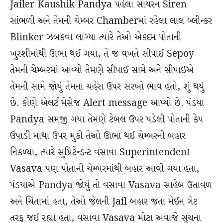
Jailer Kaushik Pandya પહેલા સાયરન Siren
સાંભળી અને તેમની ચેમ્બર Chamberમાં રહેલા લાલ બ્લીન્કર
Blinker ઝબકવા લાગ્યા ત્યારે તેઓ એકદમ પોતાની
ખુરશીમાંથી ઊભા થઈ ગયા, તે જ વખતે સીપાઈ Sepoy
તેમની ચેમ્બરમાં આવ્યો તેમણે સીપાઈ સામે અને સીપાઈએ
તેમની સામે જોયું તેમના ચહેરા ઉપર સરખો ભાવ હતો, શું થયું
છે. કોણે એલર્ટ મેસેજ Alert message આપ્યો છે. પંડયા
Pandya સમજી ગયા તેમણે ટેબલ ઉપર પડેલી પોતાની કેપ
ઉપાડી માથા ઉપર મુકી તેઓ ઊભા થઈ ચેમ્બરની બહાર
નિકળ્યા, ત્યારે સુપ્રિટેન્ડન્ટ વસાવા Superintendent
Vasava પણ પોતાની ચેમ્બરમાંથી બહાર આવી ગયા હતા,
પંડયાએ Pandya જોયું તો વસાવા Vasava સાહેબ ઉતાવળ
અને ચિંતામાં હતા, તેઓ જેલની Jail બહાર જતા મેઈન ગેટ
તરફ જઈ રહ્યા હતા, વસાવા Vasava મોટા અવાજે સૂચના