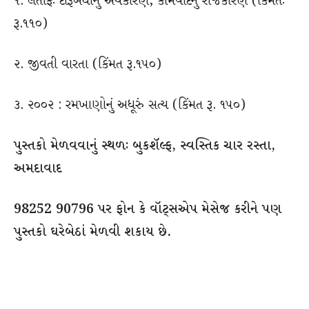
૧. લતીફઃ દારૂબંધીનું અર્થકારણ, કોમવાદનું રાજકારણ (કિંમતઃ
રૂ.૧૧૦)
૨. જીવતી વારતા (કિંમત રૂ.૧૫૦)
૩. ૨૦૦૨ : રમખાણોનું અધૂરું સત્ય (કિંમત રૂ. ૧૫૦)
પુસ્તકો મેળવવાનું સ્થળઃ બુકશૅલ્ફ, સ્વસ્તિક ચાર રસ્તા,
અમદાવાદ
98252 90796 પર ફોન કે વૉટ્સએપ મેસેજ કરીને પણ
પુસ્તકો ઘરેબેઠાં મેળવી શકાય છે.