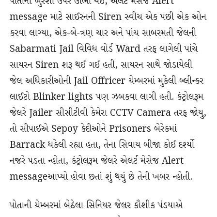
પોતાની ખુરશી ઉપર ઊભા થઈ, એલર્ટ મેસેજ Alert
message માટે સાઈરનની Siren સ્વીચ એક પછી એક ઓન
કરવા લાગ્યા, એક-બે-ત્રણ ચાર અને પાંચ સાબરમતી જેલની
Sabarmati Jail વિવિધ વોર્ડ Ward તરફ લાગેલી પાંચે
સાયરન Siren શરૂ થઈ ગઈ હતી, સાયરન સાથે જોડાયેલી
જેલ અધિકારીઓની Jail Offricer ચેમ્બરમાં મુકેલી બ્લીન્કર
લાઈટો Blinker lights પણ ઝબકવા લાગી હતી. કંટ્રોલરૂમ
જેલરે Jailer સીસીટીવી કેમેરા CCTV Camera તરફ જોયુ,
તો સીપાઈએ Sepoy કેદીઓને Prisoners બેરેકમાં
Barrack ધકેલી રહ્યા હતા, તેના સિવાય બીજા કોઈ દર્શ્યો
નજરે પડતા ન્હોતા, કંટ્રોલરૂમ જેલરે એલર્ટ મેસેજ Alert
messageઆપ્યો હોવા છતાં શું થયું છે તેની ખબર ન્હોતી.
પોતાની ચેમ્બરમાં બેઠેલા સિનિયર જેલર કૌશીક પંડયાએ