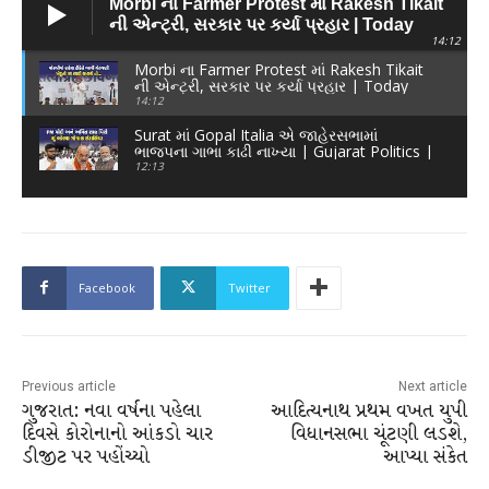
Morbi ના Farmer Protest માં Rakesh Tikait
ની એન્ટ્રી, સરકાર પર કર્યા પ્રહાર | Today
14:12
News
Morbi ના Farmer Protest માં Rakesh Tikait
ની એન્ટ્રી, સરકાર પર કર્યા પ્રહાર | Today
News
14:12
Surat માં Gopal Italia એ જાહેરસભામાં
ભાજપના ગાભા કાઢી નાખ્યા | Gujarat Politics |
12:13
Facebook
Twitter
Previous article
Next article
ગુજરાત: નવા વર્ષના પહેલા
આદિત્યનાથ પ્રથમ વખત યુપી
દિવસે કોરોનાનો આંકડો ચાર
વિધાનસભા ચૂંટણી લડશે,
ડીજીટ પર પહોંચ્યો
આપ્યા સંકેત