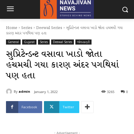
Home
Series
Deewal Series
સુપ્રિટેન્ડન્ટ વસાવા ખાડો જોતા હચમચી ગયા
કારણ અંદર પગથિયાં પણ હતા
General
Gujarat
Series
Deewal Series
જેલયાત્રી
સુપ્રિટેન્ડન્ટ વસાવા ખાડો જોતા
હચમચી ગયા કારણ અંદર પગથિયાં
પણ હતા
By
admin
January 1, 2022
3265
0
Facebook
Twitter
- Advertisement -