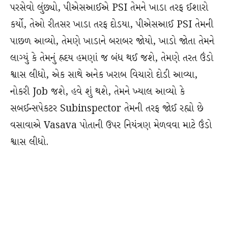
પરસેવો લુંછ્યો, પીએસઆઈએ PSI તેમને ખાડા તરફ ઈશારો
કર્યો, તેઓ રીતસર ખાડા તરફ દોડયા, પીએસઆઈ PSI તેમની
પાછળ આવ્યો, તેમણે ખાડાને બરાબર જોયો, ખાડો જોતા તેમને
લાગ્યું કે તેમનું હ્રદય હમણાં જ બંધ થઈ જશે, તેમણે તરત ઉંડો
શ્વાસ લીધો, એક સાથે અનેક ખરાબ વિચારો દોડી આવ્યા,
નોકરી Job જશે, હવે શું થશે, તેમને ખ્યાલ આવ્યો કે
સબઈન્સપેકટર Subinspector તેમની તરફ જોઈ રહ્યો છે
વસાવાએ Vasava પોતાની ઉપર નિયંત્રણ મેળવવા માટે ઉંડો
શ્વાસ લીધો.