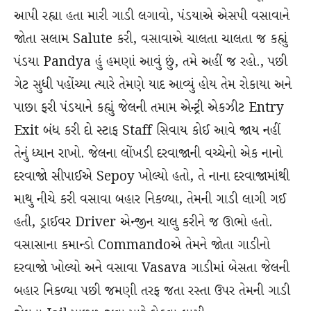
આપી રહ્યા હતા મારી ગાડી લગાવો, પંડયાએ એસપી વસાવાને
જોતા સલામ Salute કરી, વસાવાએ ચાલતા ચાલતા જ કહ્યું
પંડયા Pandya હું હમણાં આવું છું, તમે અહીં જ રહો., પછી
ગેટ સુધી પહોંચ્યા ત્યારે તેમણે યાદ આવ્યું હોય તેમ રોકાયા અને
પાછા ફરી પંડયાને કહ્યું જેલની તમામ એન્ટ્રી એકઝીટ Entry
Exit બંધ કરી દો સ્ટાફ Staff સિવાય કોઈ આવે જાય નહીં
તેનું ધ્યાન રાખો. જેલના લોંખડી દરવાજાની વચ્ચેનો એક નાનો
દરવાજો સીપાઈએ Sepoy ખોલ્યો હતો, તે નાના દરવાજામાંથી
માથુ નીચે કરી વસાવા બહાર નિકળ્યા, તેમની ગાડી લાગી ગઈ
હતી, ડ્રાઈવર Driver એન્જીન ચાલુ કરીને જ ઊભો હતો.
વસાસાના કમાન્ડો Commandoએ તેમને જોતા ગાડીનો
દરવાજો ખોલ્યો અને વસાવા Vasava ગાડીમાં બેસતા જેલની
બહાર નિકળ્યા પછી જમણી તરફ જતા રસ્તા ઉપર તેમની ગાડી