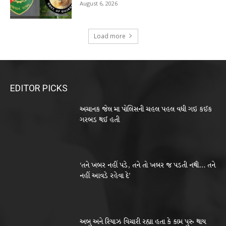
August 6, 2026
Load more
EDITOR PICKS
અચાનક જેલ મા પોલિસની ચહલ પહલ વધી ગઇ કઈક
ગરબડ થઈ હતી
‘તને ખબર નહીં પડે, તને તો ખબર જ પડતી નથી… તને
નહીં આવડે રહેવા દે’
અબુ અને રિયાઝ વિચારી રહ્યા હતા કે કામ પુરુ થાય