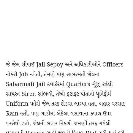
જે જેલ સીપાઈ Jail Sepoy અને અધિકારીઓને Officers
નોકરી Job ન્હોતી, તેમણે પણ સાબરમતી જેલના
Sabarmati Jail કવાર્ટરમાં Quarters ગુંજી રહેલી
સાયરન Siren સાંભળી, તેઓ ફટાફટ પોતાનો યુનિફોર્મ
Uniform પહેરી જેલ તરફ દોડવા લાગ્યા હતા, બહાર વરસાદ
Rain હતો, પણ ગાડીમાં બેઠેલા વસાવાના કપાળ ઉપર
પરસેવો હતો, જેલની બહાર નિકળી જમણી તરફ ગયેલી