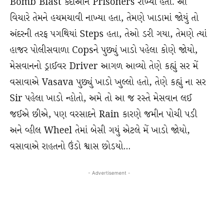
Bomb Blast કેદીઓને Prisoners રાખ્યા હતા. આ
વિચારે તેમને હચમચાવી નાખ્યા હતા, તેમણે ખાડામાં જોયું તો
અંદરની તરફ પગથિયાં Steps હતા, તેઓ ડરી ગયા, તેમણે ત્યાં
હાજર પોલીસવાળા Copsને પુછ્યું ખાડો પહેલા કોણે જોયો,
મેસવાનનો ડ્રાઈવર Driver આગળ આવ્યો તેણે કહ્યું સર મેં
વસાવાએ Vasava પુછ્યું ખાડો ખુલ્લો હતો, તેણે કહ્યું ના સર
Sir પહેલા ખાડો ન્હોતો, અમે તો આ જ રસ્તે મેસવાન લઈ
જઈએ છીએ, પણ વરસાદને Rain કારણે જમીન પોચી પડી
અને વ્હીલ Wheel તેમાં બેસી ગયું એટલે મેં ખાડો જોયો,
વસાવાએ રાહતનો ઉંડો શ્વાસ છોડયો…
- Advertisement -