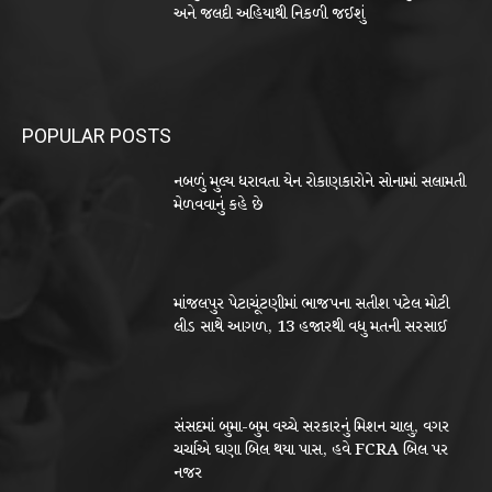
અને જલદી અહિયાથી નિકળી જઈશું
POPULAR POSTS
નબળું મુલ્ય ધરાવતા યેન રોકાણકારોને સોનામાં સલામતી
મેળવવાનું કહે છે
માંજલપુર પેટાચૂંટણીમાં ભાજપના સતીશ પટેલ મોટી
લીડ સાથે આગળ, 13 હજારથી વધુ મતની સરસાઈ
સંસદમાં બુમા-બુમ વચ્ચે સરકારનું મિશન ચાલુ, વગર
ચર્ચાએ ઘણા બિલ થયા પાસ, હવે FCRA બિલ પર
નજર