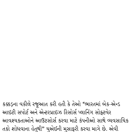
કક્કડ઼ના વકીલે રજૂઆત કરી હતી કે તેઓ “ભારતમાં બેક-એન્ડ
આઇટી સપોર્ટ અને એન્ટરપ્રાઇઝ રિસોર્સ પ્લાનિંગ સોફ્ટવેર
આવશ્યકતાઓને આઉટસોર્સ કરવા માટે કંપનીઓ સાથે વ્યવસાયિક
તકો શોધવાના હેતુથી” યુએઈની મુસાફરી કરવા માગે છે. એવી