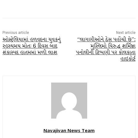
Facebook
Twitter
WhatsApp
Telegra
Previous article
Next article
ઓસ્ટ્રેલિયામાં હળવદના યુવકનું
“લાગણીઓને ઠેસ પહોંચી છે”:
રહસ્યમય મોતઃ 6 દિવસ બાદ
મુસ્લિમો વિરુદ્ધ શર્મિષ્ઠા
શંકાસ્પદ હાતમમાં મળી લાશ
પનોલીની ટિપ્પણી પર કોલકાતા
હાઇકોર્ટ
Navajivan News Team