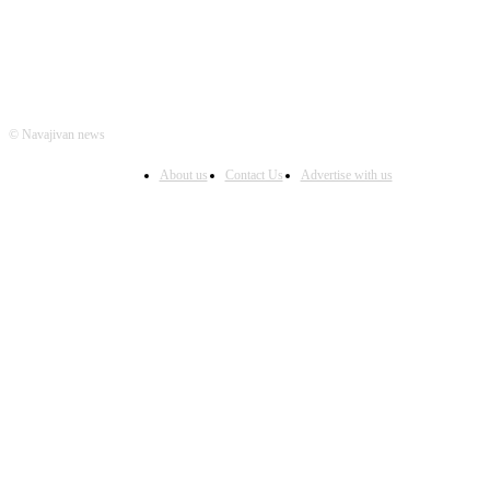
© Navajivan news
About us
Contact Us
Advertise with us