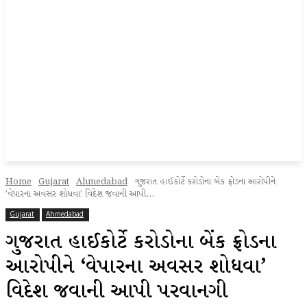
Home
Gujarat
Ahmedabad
ગુજરાત હાઈકોર્ટે કરોડોના બેંક ફ્રોડના આરોપીને
'વેપારના અવસર શોધવા' વિદેશ જવાની આપી...
Gujarat
Ahmedabad
ગુજરાત હાઈકોર્ટે કરોડોના બેંક ફ્રોડના
આરોપીને ‘વેપારના અવસર શોધવા’
વિદેશ જવાની આપી પરવાનગી