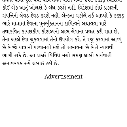
તેમની યાત્રા પુરા થયા પછી તેમને પાછા મળી જશે. કક્કડ઼ વિદેશમાં
કોઈ બેંક ખાતું ખોલશે કે બંધ કરશે નહીં. વિદેશમાં કોઈ પ્રકારની
સંપત્તિની લેવડ-દેવડ કરશે નહીં. બેન્કના વકીલે તર્ક આપ્યો કે કક્કડ઼
ભારે માત્રામાં દેવાના પુનર્ભુક્તાનના દાયિત્વને બચાવવા માટે
તથાકથિત કાયદાકીય કૌશલ્યનો લાભ લેવાના પ્રયત્ન કરી રહ્યા છે,
તેના બદલે દેવા ચુકવવામાં તેનો ઉપયોગ કરે. તે રજૂ કરવામાં આવ્યું
છે કે જો યાત્રાની પરવાનગી મળે તો સંભાવના છે કે તે ન્યાયથી
ભાગી શકે છે. આ પ્રકારે વિવિધ મંચો સમક્ષ લાંબી કાર્યવાહી
અનાવશ્યક રુપે લંબાઈ રહી છે.
- Advertisement -