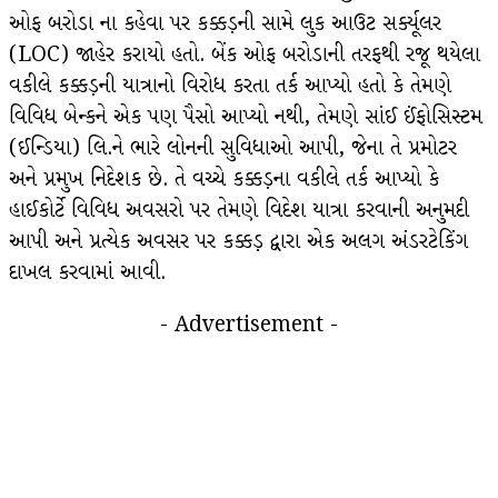
ઓફ બરોડા ના કહેવા પર કક્કડ઼ની સામે લુક આઉટ સર્ક્યૂલર
(LOC) જાહેર કરાયો હતો. બેંક ઓફ બરોડાની તરફથી રજૂ થયેલા
વકીલે કક્કડ઼ની યાત્રાનો વિરોધ કરતા તર્ક આપ્યો હતો કે તેમણે
વિવિધ બેન્કને એક પણ પૈસો આપ્યો નથી, તેમણે સાંઈ ઈંફોસિસ્ટમ
(ઈન્ડિયા) લિ.ને ભારે લોનની સુવિધાઓ આપી, જેના તે પ્રમોટર
અને પ્રમુખ નિદેશક છે. તે વચ્ચે કક્કડ઼ના વકીલે તર્ક આપ્યો કે
હાઈકોર્ટે વિવિધ અવસરો પર તેમણે વિદેશ યાત્રા કરવાની અનુમદી
આપી અને પ્રત્યેક અવસર પર કક્કડ઼ દ્વારા એક અલગ અંડરટેકિંગ
દાખલ કરવામાં આવી.
- Advertisement -