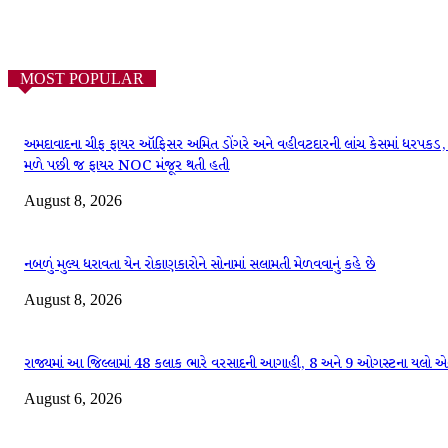
MOST POPULAR
અમદાવાદના ચીફ ફાયર ઑફિસર અમિત ડોંગરે અને વહીવટદારની લાંચ કેસમાં ધરપકડ, 
મળે પછી જ ફાયર NOC મંજૂર થતી હતી
August 8, 2026
નબળું મુલ્ય ધરાવતા યેન રોકાણકારોને સોનામાં સલામતી મેળવવાનું કહે છે
August 8, 2026
રાજ્યમાં આ જિલ્લામાં 48 કલાક ભારે વરસાદની આગાહી, 8 અને 9 ઓગસ્ટના યલો એલ
August 6, 2026