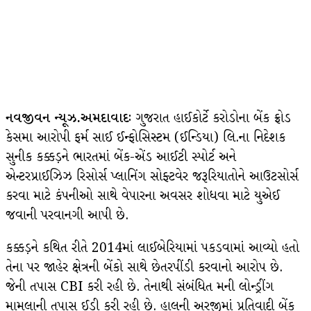
નવજીવન ન્યૂઝ.અમદાવાદઃ
ગુજરાત હાઈકોર્ટે કરોડોના બેંક ફ્રોડ
કેસમા આરોપી ફર્મ સાઈ ઈન્ફોસિસ્ટમ (ઈન્ડિયા) લિ.ના નિદેશક
સુનીક કક્કડ઼ને ભારતમાં બેંક-એંડ આઈટી સ્પોર્ટ અને
એન્ટરપ્રાઈઝિઝ રિસોર્સ પ્લાનિંગ સોફ્ટવેર જરૂરિયાતોને આઉટસોર્સ
કરવા માટે કંપનીઓ સાથે વેપારના અવસર શોધવા માટે યુએઈ
જવાની પરવાનગી આપી છે.
કક્કડ઼ને કથિત રીતે 2014માં લાઈબેરિયામાં પકડવામાં આવ્યો હતો
તેના પર જાહેર ક્ષેત્રની બેંકો સાથે છેતરપીંડી કરવાનો આરોપ છે.
જેની તપાસ CBI કરી રહી છે. તેનાથી સંબંધિત મની લોન્ડ્રીંગ
મામલાની તપાસ ઈડી કરી રહી છે. હાલની અરજીમાં પ્રતિવાદી બેંક