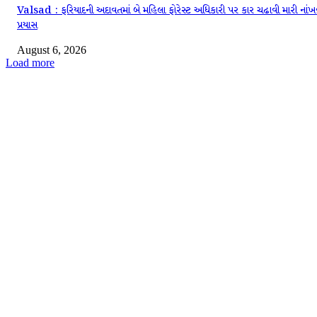
Valsad : ફરિયાદની અદાવતમાં બે મહિલા ફોરેસ્ટ અધિકારી પર કાર ચઢાવી મારી નાંખ
પ્રયાસ
August 6, 2026
Load more
EDITOR PICKS
તે ત્યારે 25 વર્ષનો હતો, તેનો ક્ષણીક ગુસ્સો તેને જેલમાં લઈ આવ્યો, પણ તેણે પોતાની ભ
સુધારવા આવુ કર્યુ જુઓ વિડીયો
અમદાવાદના સિરિયલ બૉમ્બ બ્લાસ્ટથી લઈને સાબરમતી જેલના સુરંગકાંડ સુધીની પ્રશાંત
લિખિત વાર્તા ‘દીવાલ’ નવલકથા સ્વરૂપે ટૂંક સમયમાં આવી રહી છે
જેલર પંડ્યા બેરેકમા આવ્યા તેમણે જોયુ અહિયા આઠ કેદી છે પણ અત્યારે છ જ છે બાક
ક્યા છે