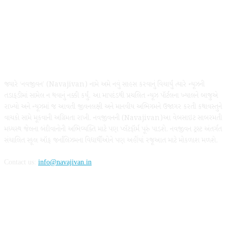
ABOUT US
જ્યારે ‘નવજીવન’ (Navajivan) નામે અમે નવું સાહસ કરવાનું વિચાર્યું ત્યારે ન્યૂઝની
તડાફડીમાં સામેલ ન થવાનું નક્કી કર્યું. આ માપદંડથી પ્રચલિત ન્યૂઝ પૉર્ટલના ખ્યાલને બાજુએ
રાખ્યો અને ન્યૂઝમાં જ આવતી જીવનલક્ષી અને માનવીય અભિગમને ઉજાગર કરતી કથાવસ્તુને
વાચકો સામે મૂકવાની અગ્રિમતા રાખી. નવજીવનની (Navajivan)આ વેબસાઇટ સાબરમતી
મધ્યસ્થ જેલના બંદીવાનોની અભિવ્યક્તિ માટે પણ પ્લૅટફૉર્મ પૂરું પાડશે. નવજીવન ટ્રસ્ટ અંતર્ગત
સંચાલિત સ્કૂલ ઑફ જર્નાલિઝમના વિદ્યાર્થીઓને પણ અહીંયાં રજૂઆત માટે મોકળાશ મળશે.
Contact us:
info@navajivan.in
FOLLOW US