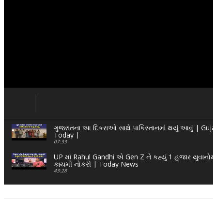
ગુજરાતના આ દિકરાઓ સાથે પાકિસ્તાનમાં થયું આવું | Guj
Today |
07:33
UP માં Rahul Gandhi એ Gen Z ને કહ્યું 1 હજાર યુવાનોમા
કાયમી નોકરી | Today News
43:28