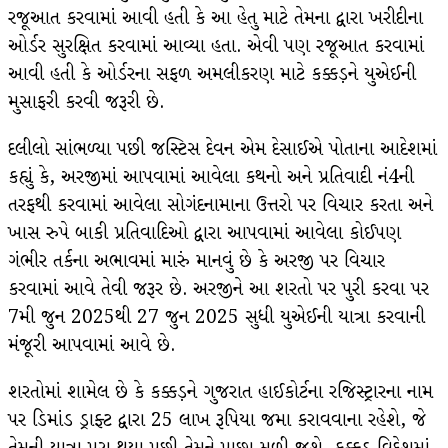
રજૂઆત કરવામાં આવી હતી કે આ હેતુ માટે તેમના દ્વારા ખરીદીના
ઓર્ડર સુરક્ષિત કરવામાં આવ્યા હતા. એવી પણ રજૂઆત કરવામાં
આવી હતી કે ઓર્ડરના સફળ અમલીકરણ માટે કક્કડ઼ને યુએઈની
મુસાફરી કરવી જરૂરી છે.
દલીલો સાંભળ્યા પછી જસ્ટિસ દેવન એમ દેસાઈએ પોતાના આદેશમાં
કહ્યું કે, અરજીમાં આપવામાં આવેલા કથનો અને પ્રતિવાદી નં4ની
તરફથી કરવામાં આવેલા સોગંદનામાના ઉત્તરો પર વિચાર કરતા અને
ખાસ રુપે બાકી પ્રતિવાદિઓ દ્વારા આપવામાં આવેલા કોઈપણ
ગંભીર તર્કના અભાવમાં મારું માનવું છે કે અરજી પર વિચાર
કરવામાં આવે તેવી જરૂર છે. અરજીને આ શરતો પર પુરી કરવા પર
7મી જુન 2025થી 27 જુન 2025 સુધી યુએઈની યાત્રા કરવાની
મંજૂરી આપવામાં આવે છે.
શરતોમાં શામેલ છે કે કક્કડ઼ને ગુજરાત હાઈકોર્ટના રજિસ્ટ્રારના નામ
પર ડિમાંડ ડ્રાફ્ટ દ્વારા 25 લાખ રૂપિયા જમા કરાવવાના રહેશે, જે