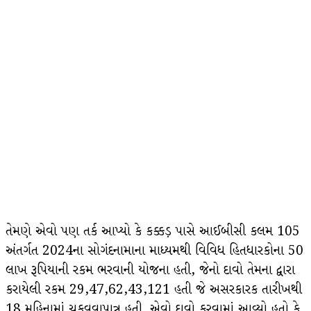
તેમણે એવો પણ તર્ક આપ્યો કે કક્કડ઼ પાસે આઈબીસી કલમ 105
અંતર્ગત 2024ના સોગંદનામાના માધ્યમથી વિવિધ હિતધારકોના 50
લાખ રૂપિયાની રકમ ભરવાની યોજના હતી, જેનો દાવો તેમના દ્વારા
કરાયેલી રકમ 29,47,62,43,121 હતી જે અસરકારક તારીખથી
18 મહિનામાં ચૂકવવાપાત્ર હતી. એવો દાવો કરવામાં આવ્યો હતો કે