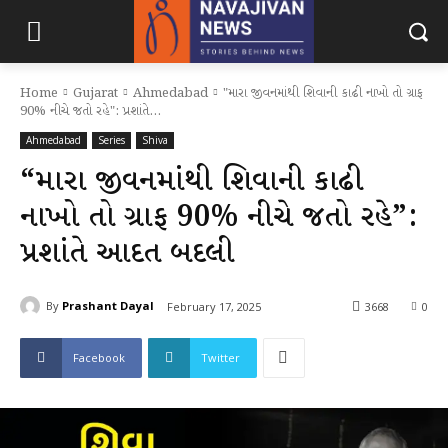
Home
Gujarat
Ahmedabad
"મારા જીવનમાંથી શિવાની કાઢી નાખો તો ગ્રાફ
90% નીચે જતો રહે": પ્રશાંતે...
Ahmedabad
Series
Shiva
“મારા જીવનમાંથી શિવાની કાઢી
નાખો તો ગ્રાફ 90% નીચે જતો રહે”:
પ્રશાંતે આદત બદલી
By
Prashant Dayal
February 17, 2025
3668
0
Facebook
Twitter