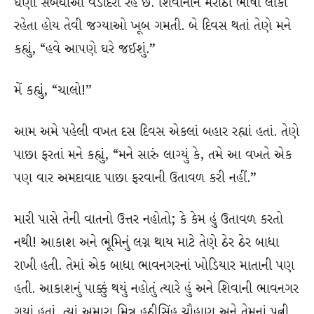
ઘણા સંબંધીઓ વડોદરા રહે છે. શિવાનીને મરાઠી ભાષી લોકો
રહેતા હોય તેવી જગ્યાઓ ખૂબ ગમતી. બે દિવસ થતાં તેણે મને
કહ્યું, “હવે આપણે ઘરે જઈશું.”
મેં કહ્યું, “ચાલો!”
આમ અમે પહેલી વખત દસ દિવસ એકલાં બહાર રહ્યાં હતાં. તેણે
પાછા ફરતાં મને કહ્યું, “મને સારું લાગ્યું કે, તમે આ વખતે એક
પણ વાર અમદાવાદ પાછા ફરવાની ઉતાવળ કરી નહીં.”
મારી પાસે તેની વાતનો ઉત્તર નહોતો; કે કેમ હું ઉતાવળ કરતો
નથી! આકાશ અને ભૂમિનું લગ્ન થાય માટે તેણે ઠેર ઠેર બાધા
રાખી હતી. તેમાં એક બાધા ભાવનગરનાં ખોડિયાર માતાની પણ
હતી. આકાશનું પાક્કું થયું નહોતું ત્યારે હું અને શિવાની ભાવનગર
ગયાં હતાં. ત્યાં અમારા મિત્ર હઠીસિંહ ચૌહાણ અને તેમનાં પત્ની