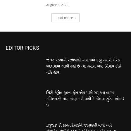
August 6, 2026
Load more
EDITOR PICKS
જેલર પંડ્યાએ સત્તાવાહી અવાજમાં કહ્યુ તમારી બેરેક
બદલવામાં આવી રહી છે ત્યા તમારા આઠ સિવાય કોઇ
નહિ હોય
સિટી કંટ્રોલ રૂમના ફોન એક પછી રણકવા લાગ્યા
કમિશનરને પણ જાણકારી મળી કે જેલમાં સુરંગ ખોદાઇ
છે
DySP ડૉ કાનન દેસાઈને જાણકારી મળી અને