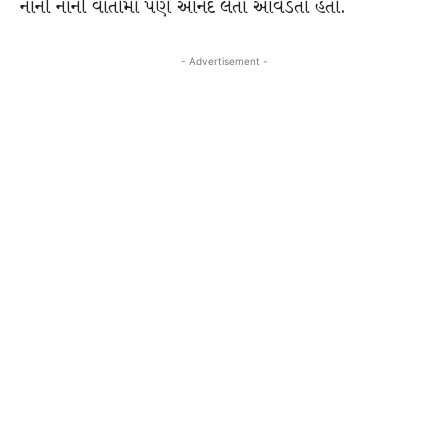
નાની નાની વાતોમાં પણ આનંદ લેતાં આવડતો હતો.
- Advertisement -