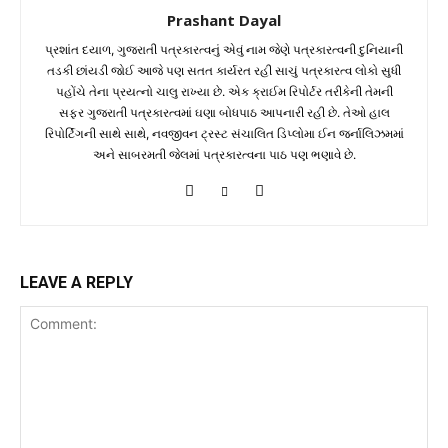
Prashant Dayal
પ્રશાંત દયાળ, ગુજરાતી પત્રકારત્વનું એવું નામ જેણે પત્રકારત્વની દુનિયાની
તડકી છાંયડી જોઈ આજે પણ સતત કાર્યરત રહી સાચું પત્રકારત્વ લોકો સુધી
પહોંચે તેના પ્રયત્નો ચાલુ રાખ્યા છે. એક ક્રાઈમ રિપોર્ટર તરીકેની તેમની
સફર ગુજરાતી પત્રકારત્વમાં ઘણા બોધપાઠ આપનારી રહી છે. તેઓ હાલ
રિપોર્ટિંગની સાથે સાથે, નવજીવન ટ્રસ્ટ સંચાલિત ડિપ્લોમા ઈન જર્નાલિઝમમાં
અને સાબરમતી જેલમાં પત્રકારત્વના પાઠ પણ ભણાવે છે.
LEAVE A REPLY