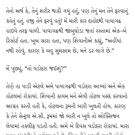
તેનો અર્થ કે, તેનું શરીર થાકી ગયું હતું, પણ તેનું મન તેને ફરવાનું
કહેતું હતું. હજી તેને ફરવું હતું! મેં મારી કાર દાહોદથી પાવાગઢ
હાઇવે તરફ વાળી. પાવાગઢથી જાંબુઘોડા જતાં રસ્તામાં એક–બે
રિસોર્ટ હતા. ખૂબ સારા હતા, પણ શિવાનીએ કહ્યું, “અહીંયાં
નથી રહેવું. કારણ કે બહુ સુમસામ છે, મને ડર લાગે છે.”
મેં પુછ્યું, “તો વડોદરા જઈશું?”
તેણે હા પાડી એટલે અમે પાવાગઢથી વડોદરા આવ્યાં અને એક
હોટલમાં રોકાયાં. શિવાની કાયમ મને એવી હોટલ પસંદ કરવાનો
આગ્રહ કરતી હતી કે, હોટલના રૂમની બારી ખુલતી હોય. કારણ
કે તેને સેન્ટ્રલ એ.સી. રૂમમાં જો બારી ન ખુલે તો ઓક્સિજન
લેવામાં તકલીફ પડતી હતી. અમે બે દિવસ વડોદરા રોકાયાં. મારા