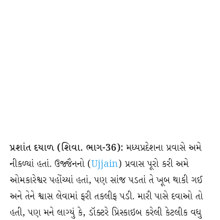
પ્રશાંત દયાળ (શિવા. ભાગ-36):
મધ્યપ્રદેશના પ્રવાસે અમે
નીકળ્યાં હતાં. ઉજ્જૈનનો (
Ujjain
) પ્રવાસ પૂરો કરી અમે
ઓમકારેશ્વર પહોંચ્યાં હતાં, પણ સાંજ પડતાં તે ખૂબ થાકી ગઈ
અને તેને શ્વાસ લેવામાં ફરી તકલીફ પડી. મારી પાસે દવાઓ તો
હતી, પણ મને લાગ્યું કે, ડૉક્ટરે પ્રિસ્કાઇબ કરેલી કેટલીક વધુ