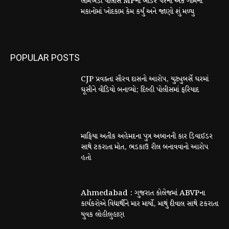
લીમખેડા પોલીસે MPની બોર્ડર પરના એક ગામના
મકાનોમાં ખોદકામ કેમ કર્યું અને જાણો શું મળ્યુ
POPULAR POSTS
CJP પ્રવક્તા સૌરવ દાસનો આરોપ, યુટ્યુબર્સે ઘરમાં
ઘૂસીને વીડિયો બનાવ્યો; દિલ્હી પોલીસમાં ફરિયાદ
માફિયા અતીક અહેમદના પુત્ર અબાનની કાર ડિવાઈડર
સાથે ટકરાતા મોત, ભડકાઉ રીલ બનાવવાનો આરોપ
હતો
Ahmedabad : ગુજરાત કોલેજમાં ABVPના
કાર્યકરોએ વિદ્યાર્થીને માર માર્યો, માથું દીવાલ સાથે ટકરાતા
યુવક લોહીલુહાણ