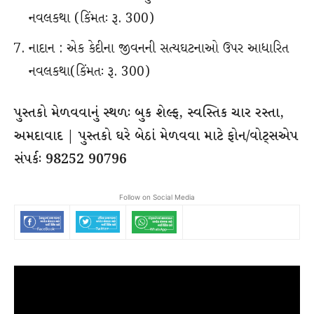
નવલકથા (કિંમતઃ રૂ. 300)
નાદાન : એક કેદીના જીવનની સત્યઘટનાઓ ઉપર આધારિત
નવલકથા(કિંમતઃ રૂ. 300)
પુસ્તકો મેળવવાનું સ્થળઃ બુક શેલ્ફ, સ્વસ્તિક ચાર રસ્તા,
અમદાવાદ | પુસ્તકો ઘરે બેઠાં મેળવવા માટે ફોન/વોટ્સએપ
સંપર્કઃ 98252 90796
Follow on Social Media