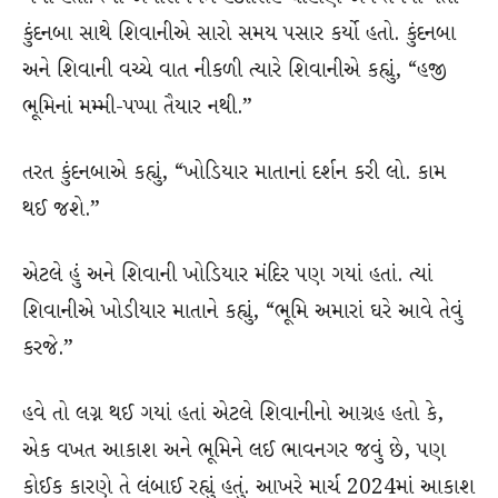
કુંદનબા સાથે શિવાનીએ સારો સમય પસાર કર્યો હતો. કુંદનબા
અને શિવાની વચ્ચે વાત નીકળી ત્યારે શિવાનીએ કહ્યું, “હજી
ભૂમિનાં મમ્મી-પપ્પા તૈયાર નથી.”
તરત કુંદનબાએ કહ્યું, “ખોડિયાર માતાનાં દર્શન કરી લો. કામ
થઈ જશે.”
એટલે હું અને શિવાની ખોડિયાર મંદિર પણ ગયાં હતાં. ત્યાં
શિવાનીએ ખોડીયાર માતાને કહ્યું, “ભૂમિ અમારાં ઘરે આવે તેવું
કરજે.”
હવે તો લગ્ન થઈ ગયાં હતાં એટલે શિવાનીનો આગ્રહ હતો કે,
એક વખત આકાશ અને ભૂમિને લઈ ભાવનગર જવું છે, પણ
કોઈક કારણે તે લંબાઈ રહ્યું હતું. આખરે માર્ચ 2024માં આકાશ