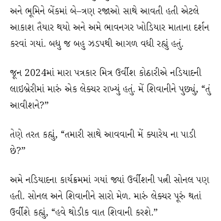
અને ભૂમિને બેંકમાં બે–ત્રણ રજાઓ સાથે આવતી હતી એટલે
આકાશ તૈયાર થયો અને અમે ભાવનગર ખોડિયાર માતાના દર્શન
કરવાં ગયાં. બધુ જ બહુ ઝડપથી આગળ વધી રહ્યું હતું.
જૂન 2024માં મારા પત્રકાર મિત્ર ઉર્વીશ કોઠારીએ નડિયાદની
લાઇબ્રેરીમાં મારું એક લેક્ચર રાખ્યું હતું. મેં શિવાનીને પુછ્યું, “તું
આવીશને?”
તેણે તરત કહ્યું, “તમારી સાથે આવવાની મેં ક્યારેય ના પાડી
છે?”
અમે નડિયાદના કાર્યક્રમમાં ગયાં જ્યાં ઉર્વીશની પત્ની સોનલ પણ
હતી. સોનલ અને શિવાનીને સારો મેળ. મારું લેક્ચર પૂરું થતાં
ઉર્વીશે કહ્યું, “હવે થોડીક વાત શિવાની કરશે.”