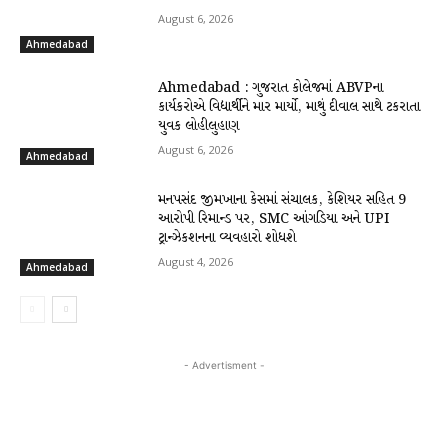
August 6, 2026
Ahmedabad
Ahmedabad : ગુજરાત કોલેજમાં ABVPના
કાર્યકરોએ વિદ્યાર્થીને માર માર્યો, માથું દીવાલ સાથે ટકરાતા
યુવક લોહીલુહાણ
August 6, 2026
Ahmedabad
મનપસંદ જીમખાના કેસમાં સંચાલક, કેશિયર સહિત 9
આરોપી રિમાન્ડ પર, SMC આંગડિયા અને UPI
ટ્રાન્ઝેકશનના વ્યવહારો શોધશે
August 4, 2026
Ahmedabad
- Advertisment -