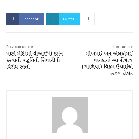
Facebook
Twitter
Previous article
Next article
મોટાં મંદિરમાં વીઆઈપી દર્શન
સીએમઈ અને એલએમઈ
કરવાની પદ્ધતિનો શિવાનીનો
વાયદાનાં આર્બીત્રાજ
વિરોધ રહેતો
(ગાળિયા) વિક્રમ ઉંચાઈએ
૧૨૦૦ ડોલર