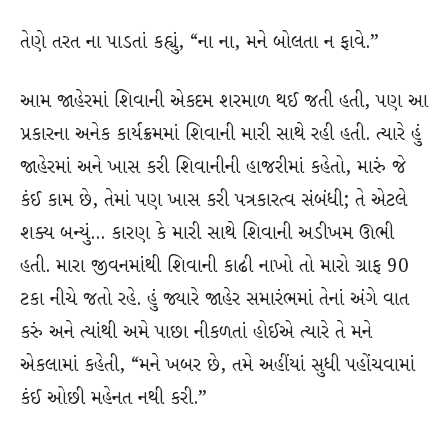
તેણે તરત ના પાડતાં કહ્યું, “ના ના, મને બોલતા ન ફાવે.”
આમ જાહેરમાં શિવાની એકદમ શરમાળ થઈ જતી હતી, પણ આ
પ્રકારના અનેક કાર્યક્રમમાં શિવાની મારી સાથે રહી હતી. ત્યારે હું
જાહેરમાં અને ખાસ કરી શિવાનીની હાજરીમાં કહેતો, મારું જે
કંઈ કામ છે, તેમાં પણ ખાસ કરી પત્રકારત્વ સંબંધી; તે એટલે
શક્ય બન્યું… કારણ કે મારી સાથે શિવાની અડીખમ ઊભી
હતી. મારા જીવનમાંથી શિવાની કાઢી નાખો તો મારો ગ્રાફ 90
ટકા નીચે જતો રહે. હું જ્યારે જાહેર સમારંભમાં તેનાં અંગે વાત
કરું અને ત્યાંથી અમે પાછા નીકળતાં હોઈએ ત્યારે તે મને
એકલામાં કહેતી, “મને ખબર છે, તમે અહીંયાં સુધી પહોંચવામાં
કંઈ ઓછી મહેનત નથી કરી.”