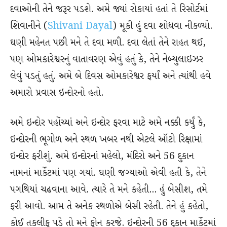
દવાઓની તેને જરૂર પડશે. અમે જ્યાં રોકાયાં હતાં તે રિસોર્ટમાં
શિવાનીને (
Shivani Dayal
) મૂકી હું દવા શોધવા નીકળ્યો.
ઘણી મહેનત પછી મને તે દવા મળી. દવા લેતાં તેને રાહત થઈ,
પણ ઓમકારેશ્વરનું વાતાવરણ એવું હતું કે, તેને નેબ્યુલાઇઝર
લેવું પડતું હતું. અમે બે દિવસ ઓમકારેશ્વર ફર્યાં અને ત્યાંથી હવે
અમારો પ્રવાસ ઇન્દોરનો હતો.
અમે ઇન્દોર પહોંચ્યાં અને ઇન્દોર ફરવા માટે અમે નક્કી કર્યું કે,
ઇન્દોરની ભૂગોળ અને સ્થળ ખબર નથી એટલે ઑટો રિક્ષામાં
ઇન્દોર ફરીશું. અમે ઇન્દોરનાં મહેલો, મંદિરો અને 56 દુકાન
નામનાં માર્કેટમાં પણ ગયાં. ઘણી જગ્યાઓ એવી હતી કે, તેને
પગથિયાં ચઢવાના આવે. ત્યારે તે મને કહેતી… હું બેસીશ, તમે
ફરી આવો. આમ તે અનેક સ્થળોએ બેસી રહેતી. તેને હું કહેતો,
કોઈ તકલીફ પડે તો મને ફોન કરજે. ઇન્દોરની 56 દુકાન માર્કેટમાં