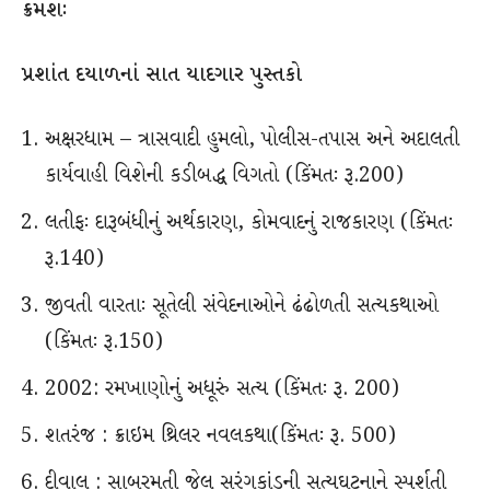
ક્રમશઃ
પ્રશાંત દયાળનાં સાત યાદગાર પુસ્તકો
અક્ષરધામ – ત્રાસવાદી હુમલો, પોલીસ-તપાસ અને અદાલતી
કાર્યવાહી વિશેની કડીબદ્ધ વિગતો (કિંમતઃ રૂ.200)
લતીફઃ દારૂબંધીનું અર્થકારણ, કોમવાદનું રાજકારણ (કિંમતઃ
રૂ.140)
જીવતી વારતાઃ સૂતેલી સંવેદનાઓને ઢંઢોળતી સત્યકથાઓ
(કિંમતઃ રૂ.150)
2002: રમખાણોનું અધૂરું સત્ય (કિંમતઃ રૂ. 200)
શતરંજ : ક્રાઇમ થ્રિલર નવલકથા(કિંમતઃ રૂ. 500)
દીવાલ : સાબરમતી જેલ સુરંગકાંડની સત્યઘટનાને સ્પર્શતી