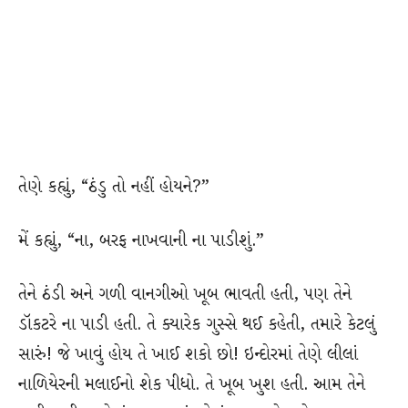
તેણે કહ્યું, “ઠંડુ તો નહીં હોયને?”
મેં કહ્યું, “ના, બરફ નાખવાની ના પાડીશું.”
તેને ઠંડી અને ગળી વાનગીઓ ખૂબ ભાવતી હતી, પણ તેને
ડૉકટરે ના પાડી હતી. તે ક્યારેક ગુસ્સે થઈ કહેતી, તમારે કેટલું
સારું! જે ખાવું હોય તે ખાઈ શકો છો! ઇન્દોરમાં તેણે લીલાં
નાળિયેરની મલાઈનો શેક પીધો. તે ખૂબ ખુશ હતી. આમ તેને