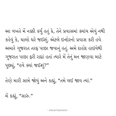
આ વખતે મેં નક્કી કર્યું હતું કે, તેને પ્રવાસમાં ક્યાંય એવું નથી
કહેવું કે, ચાલો ઘરે જઈશું. એટલે ઇન્દોરનો પ્રવાસ કરી હવે
અમારે ગુજરાત તરફ પાછા જવાનું હતું. અમે દાહોદ હાઇવેથી
ગુજરાત પાછા ફરી રહ્યાં હતાં ત્યારે મેં તેનું મન જાણવા માટે
પુછ્યું, “હવે ક્યાં જઈશું?”
તેણે મારી સામે જોયું અને કહ્યું, “તમે લઈ જાવ ત્યાં.”
મેં કહ્યું, “સારું.”
- Advertisement -