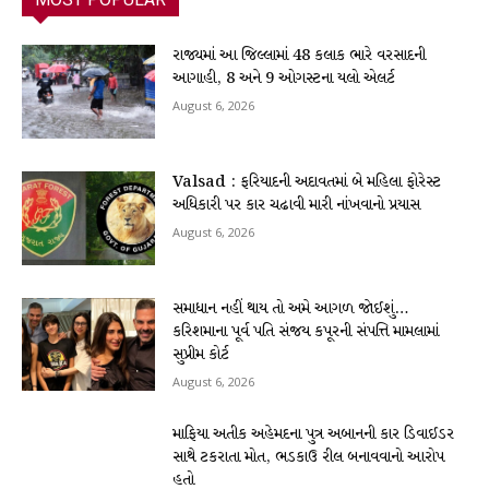
રાજ્યમાં આ જિલ્લામાં 48 કલાક ભારે વરસાદની
આગાહી, 8 અને 9 ઓગસ્ટના યલો એલર્ટ
August 6, 2026
Valsad : ફરિયાદની અદાવતમાં બે મહિલા ફોરેસ્ટ
અધિકારી પર કાર ચઢાવી મારી નાંખવાનો પ્રયાસ
August 6, 2026
સમાધાન નહીં થાય તો અમે આગળ જોઈશું…
કરિશમાના પૂર્વ પતિ સંજય કપૂરની સંપત્તિ મામલામાં
સુપ્રીમ કોર્ટ
August 6, 2026
માફિયા અતીક અહેમદના પુત્ર અબાનની કાર ડિવાઈડર
સાથે ટકરાતા મોત, ભડકાઉ રીલ બનાવવાનો આરોપ
હતો