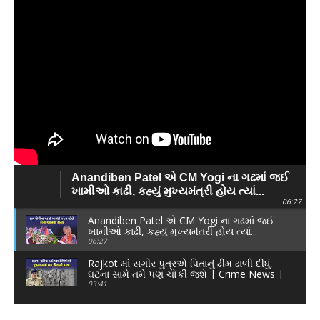
Anandiben Patel એ CM Yogi ના ગઢમાં જઈ
ખામીઓ કાઢી, કહ્યું મુખ્યમંત્રી હોય ત્યાં...
06:27
Anandiben Patel એ CM Yogi ના ગઢમાં જઈ
ખામીઓ કાઢી, કહ્યું મુખ્યમંત્રી હોય ત્યાં...
06:27
Rajkot માં સગીર પુત્રએ પિતાનું ઢીમ ઢાળી દીધું,
ઘટના સામે તમે પણ ચોંકી જશે | Crime News |
03:41