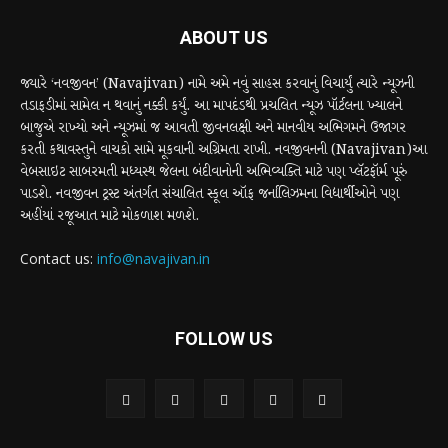
ABOUT US
જ્યારે ‘નવજીવન’ (Navajivan) નામે અમે નવું સાહસ કરવાનું વિચાર્યું ત્યારે ન્યૂઝની
તડાફડીમાં સામેલ ન થવાનું નક્કી કર્યું. આ માપદંડથી પ્રચલિત ન્યૂઝ પૉર્ટલના ખ્યાલને
બાજુએ રાખ્યો અને ન્યૂઝમાં જ આવતી જીવનલક્ષી અને માનવીય અભિગમને ઉજાગર
કરતી કથાવસ્તુને વાચકો સામે મૂકવાની અગ્રિમતા રાખી. નવજીવનની (Navajivan)આ
વેબસાઇટ સાબરમતી મધ્યસ્થ જેલના બંદીવાનોની અભિવ્યક્તિ માટે પણ પ્લૅટફૉર્મ પૂરું
પાડશે. નવજીવન ટ્રસ્ટ અંતર્ગત સંચાલિત સ્કૂલ ઑફ જર્નાલિઝમના વિદ્યાર્થીઓને પણ
અહીંયાં રજૂઆત માટે મોકળાશ મળશે.
Contact us:
info@navajivan.in
FOLLOW US