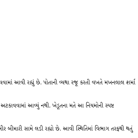
વવામાં આવી રહ્યું છે. પોતાની વ્યથા રજૂ કરતી વખતે મખનલાલ શર્મા
ામ અટકાવવામાં આવ્યું નથી. ખેડૂતના મતે આ નિયમોની સ્પષ્ટ
ભીર બીમારી સામે લડી રહ્યો છે. આવી સ્થિતિમાં વિભાગ તરફથી થતું