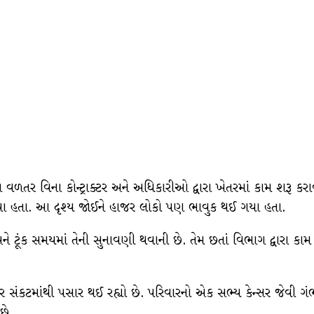
વળતર વિના કોન્ટ્રાક્ટર અને અધિકારીઓ દ્વારા ખેતરમાં કામ શરૂ કરા
યા હતા. આ દૃશ્ય જોઈને હાજર લોકો પણ ભાવુક થઈ ગયા હતા.
ે અને ટૂંક સમયમાં તેની સુનાવણી થવાની છે. તેમ છતાં વિભાગ દ્વારા ક
ર સંકટમાંથી પસાર થઈ રહ્યો છે. પરિવારનો એક સભ્ય કેન્સર જેવી ગં
છે.