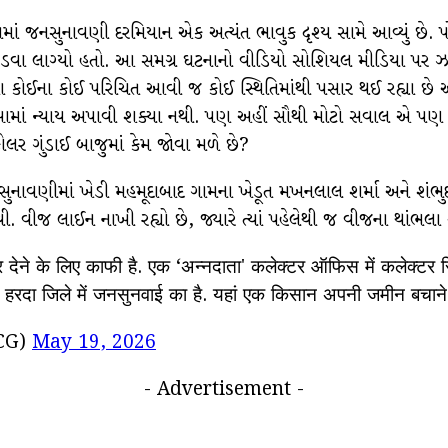
લામાં જનસુનાવણી દરમિયાન એક અત્યંત ભાવુક દૃશ્ય સામે આવ્યું છે. પ
ને રડવા લાગ્યો હતો. આ સમગ્ર ઘટનાનો વીડિયો સોશિયલ મીડિયા પર 
ોતાના કોઈના કોઈ પરિચિત આવી જ કોઈ સ્થિતિમાંથી પસાર થઈ રહ્ય
તેમને આમાં ન્યાય અપાવી શક્યા નથી. પણ અહીં સૌથી મોટો સવાલ એ 
ોલર ગુંડાઈ બાજુમાં કેમ જોવા મળે છે?
નાવણીમાં ખેડી મહમૂદાબાદ ગામના ખેડૂત મખનલાલ શર્મા અને શંભુદયાલ
ી. વીજ લાઈન નાખી રહ્યો છે, જ્યારે ત્યાં પહેલેથી જ વીજના થાંભલ
देने के लिए काफी है. एक ‘अन्नदाता' कलेक्टर ऑफिस में कलेक्टर सि
 के हरदा जिले में जनसुनवाई का है. यहां एक किसान अपनी जमीन बचा
CG)
May 19, 2026
- Advertisement -