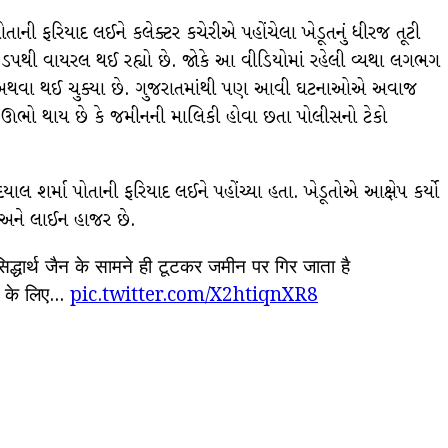
ોતાની ફરિયાદ લઈને કલેક્ટર કચેરીએ પહોંચેલા ખેડૂતનું ધીરજ તૂટી
ઝડપથી વાયરલ થઈ રહ્યો છે. જોકે આ વીડિયોમાં રહેલી વ્યથા લગભગ
ા છે અથવા થઈ ચુક્યા છે. ગુજરાતમાંથી પણ આવી ઘટનાઓએ અવાજ
પણ ઊભો થાય છે કે જમીનની માલિકી હોવા છતા પોલીસનો ટેકો
 શર્મા પોતાની ફરિયાદ લઈને પહોંચ્યા હતા. ખેડૂતોએ આક્ષેપ કર્યો
ા અને લાઈન હાજર છે.
द्धार्थ जैन के सामने ही टूटकर जमीन पर गिर जाता है
ने के लिए…
pic.twitter.com/X2htiqnXR8