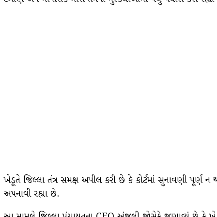
ખેડૂતે જિલ્લા તંત્ર સમક્ષ અપીલ કરી છે કે કોર્ટમાં સુનાવણી પૂર્ણ
અપનાવી રહ્યા છે.