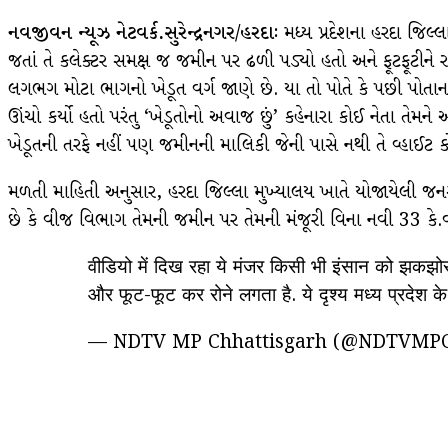
નવજીવન ન્યૂઝ નેટવર્ક.સુરેન્દ્રનગર/હરદાઃ
મધ્ય પ્રદેશના હરદા જિલ્
જતાં તે કલેક્ટર સમક્ષ જ જમીન પર ઢળી પડ્યો હતો અને ફૂટફૂટી
લગભગ મોટા ભાગનો ખેડૂત વર્ગ જાણે છે. યા તો પોતે કે પછી પ
ઊંચો કર્યો હતો પરંતુ ‘ખેડૂતોનો અવાજ છું’ કહેનારા કોઈ નેતા 
ખેડૂતની તરફે નહીં પણ જમીનની માલિકી જેની પાસે નથી તે વ્હાઈટ ક
મળતી માહિતી અનુસાર, હરદા જિલ્લા મુખ્યાલય ખાતે યોજાયેલી જનસુ
છે કે વીજ વિભાગ તેમની જમીન પર તેમની મંજૂરી વિના નવી 33 કે.વ
वीडियो में दिख रहा ये मंजर किसी भी इंसान को झकझोर 
और फूट-फूट कर रोने लगता है. ये दृश्य मध्य प्रदेश
— NDTV MP Chhattisgarh (@NDTVMP