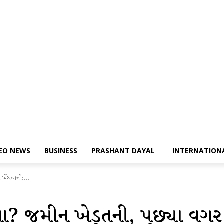
DEO NEWS
BUSINESS
PRASHANT DAYAL
INTERNATION
ખેંચવાનીઃ...
ા? જમીન ખેડૂતની, પુછ્યા વગર