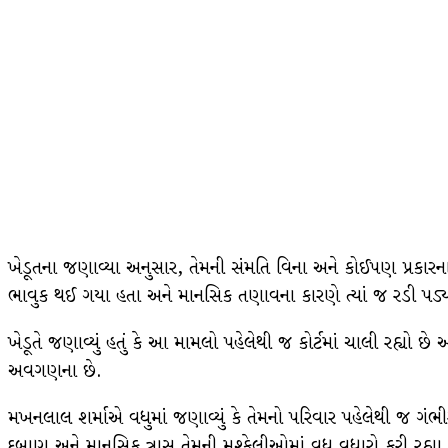
ખેડૂતના જણાવ્યા અનુસાર, તેમની સંમતિ વિના અને કોઈપણ પ્રકારના 
ભાવુક થઈ ગયા હતા અને માનસિક તણાવના કારણે ત્યાં જ રડી પડ્
ખેડૂતે જણાવ્યું હતું કે આ મામલો પહેલેથી જ કોર્ટમાં ચાલી રહ્યો છ
અવગણના છે.
મખનલાલ શર્માએ વધુમાં જણાવ્યું કે તેમનો પરિવાર પહેલેથી જ ગંભી
દબાણ અને માનસિક ત્રાસ તેમની મુશ્કેલીઓમાં વધુ વધારો કરી રહ્યા 