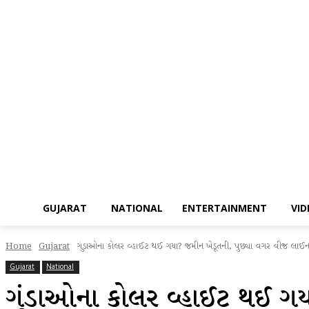
GUJARAT
NATIONAL
ENTERTAINMENT
VI
Home
Gujarat
ગુંડાઓના કોલર વ્હાઈટ થઈ ગયા? જમીન ખેડૂતની, પુછ્યા વગર વીજ લાઈન 
Gujarat
National
ગુંડાઓના કોલર વ્હાઈટ થઈ ગય