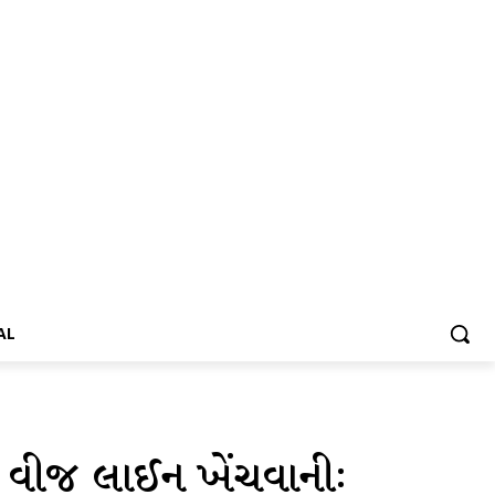
AL
 વીજ લાઈન ખેંચવાનીઃ