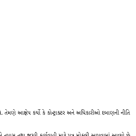
ે. તેમણે આક્ષેપ કર્યો કે કોન્ટ્રાક્ટર અને અધિકારીઓ દબાણની નીતિ