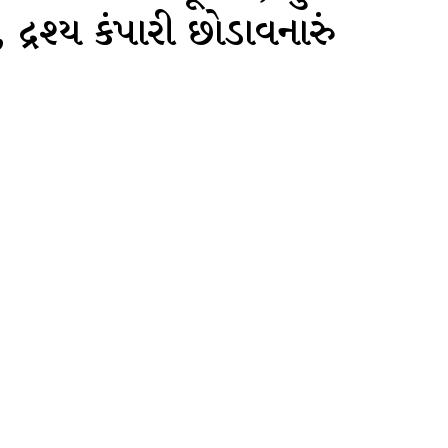
 દ્રશ્ય કંપારી છોડાવનારું
atsApp
Telegram
Copy URL