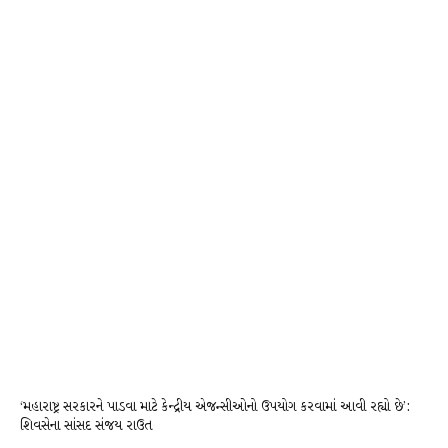
‘મહારાષ્ટ્ર સરકારને પાડવા માટે કેન્દ્રીય એજન્સીઓનો ઉપયોગ કરવામાં આવી રહ્યો છે’:
શિવસેના સાંસદ સંજય રાઉત