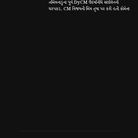
તમિલનાડુના પૂર્વ DyCM ઉદયનિધિ સ્ટાલિનની
ધરપકડ, CM વિજયની મિત્ર તૃષા પર કરી હતી કોમેન્ટ