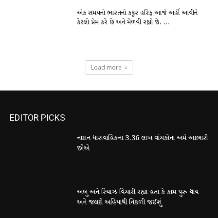
એક સમયનો ભારતનો કટ્ટર હરિફ આજે અહીં આવીને
કેટલો પ્રેમ કરે છે અને મેળવી રહ્યો છે. …
Load more
EDITOR PICKS
નાદાન ધારાવાહિકના 3.36 લાખ વાંચકોના અમે આભારી
છીએ
અબુ અને રિયાઝ વિચારી રહ્યા હતા કે કામ પુરુ થાય
અને જલદી અહિયાથી નિકળી જઈશું