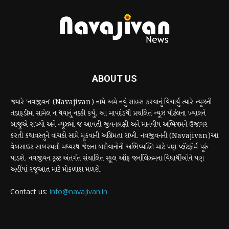
ABOUT US
જ્યારે ‘નવજીવન’ (Navajivan) નામે અમે નવું સાહસ કરવાનું વિચાર્યું ત્યારે ન્યૂઝની
તડાફડીમાં સામેલ ન થવાનું નક્કી કર્યું. આ માપદંડથી પ્રચલિત ન્યૂઝ પૉર્ટલના ખ્યાલને
બાજુએ રાખ્યો અને ન્યૂઝમાં જ આવતી જીવનલક્ષી અને માનવીય અભિગમને ઉજાગર
કરતી કથાવસ્તુને વાચકો સામે મૂકવાની અગ્રિમતા રાખી. નવજીવનની (Navajivan)આ
વેબસાઇટ સાબરમતી મધ્યસ્થ જેલના બંદીવાનોની અભિવ્યક્તિ માટે પણ પ્લૅટફૉર્મ પૂરું
પાડશે. નવજીવન ટ્રસ્ટ અંતર્ગત સંચાલિત સ્કૂલ ઑફ જર્નાલિઝમના વિદ્યાર્થીઓને પણ
અહીંયાં રજૂઆત માટે મોકળાશ મળશે.
Contact us:
info@navajivan.in