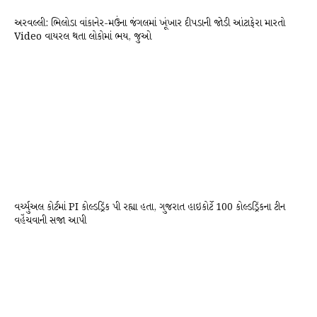
અરવલ્લી: ભિલોડા વાંકાનેર-મઉંના જંગલમાં ખૂંખાર દીપડાની જોડી આંટાફેરા મારતો
Video વાયરલ થતા લોકોમાં ભય, જુઓ
વર્ચ્યુઅલ કોર્ટમાં PI કોલ્ડડ્રિંક પી રહ્યા હતા, ગુજરાત હાઇકોર્ટે 100 કોલ્ડડ્રિંકના ટીન
વહેંચવાની સજા આપી