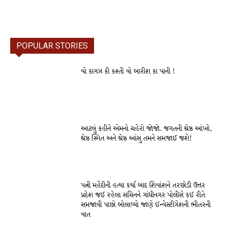
POPULAR STORIES
વો કાગઝ કી કશ્તી વો બારીશ કા પાની !
આટલું કહીને એમનો ચહેરો જોજો. જગતની શ્રેષ્ઠ આંખો,
શ્રેષ્ઠ સ્મિત અને શ્રેષ્ઠ આંસુ તમને સમજાઈ જશે!
પત્ની મહેંદીની હત્યા કર્યા બાદ શિવાંશને તરછોડી ઉત્તર
પ્રદેશ જઈ રહેલા સચિનને ગાંધીનગર પોલીસે કઈ રીતે
સમજાવી પાછો બોલાવ્યો જાણે ઈન્વેસ્ટીગેશની ભીતરની
વાત