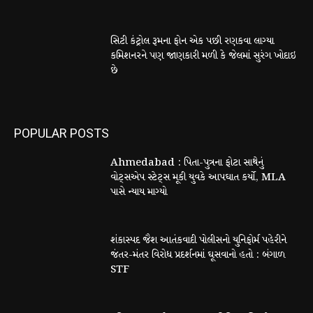
સિટી કંટ્રોલ રૂમના ફોન એક પછી રણકવા લાગ્યા
કમિશનરને પણ જાણકારી મળી કે જેલમાં સુરંગ ખોદાઇ
છે
POPULAR POSTS
Ahmedabad : પિતા-પુત્રના ફોટા સાથેનું
વોટ્સએપ સ્ટેટ્સ મૂકી યુવકે આપઘાત કર્યો, MLA
પાસે ન્યાય માગ્યો
શંકાસ્પદ જૈશ આતંકવાદી પોલીસનો યુનિફોર્મ પહેરીને
જંતર-મંતર વિરોધ પ્રદર્શનમાં ઘૂસવાનો હતો : બંગાળ
STF