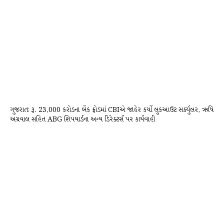
ગુજરાતઃ રૂ. 23,000 કરોડના બેંક ફ્રોડમાં CBIએ જાહેર કર્યો લુકઆઉટ સર્ક્યુલર, ઋષિ
અગ્રવાલ સહિત ABG શિપયાર્ડના અન્ય ડિરેક્ટર્સ પર કાર્યવાહી