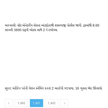
અરવલ્લી: સ્ટેટ મોનેટરીંગ સેલના આંટાફેરાથી શામળાજી પોલીસ જાગી, ટ્રકમાંથી 8.60
લાખની 5600 દારૂની બોટલ સાથે 2 ને દબોચ્યા
સુરત: મંકીકેપ પહેરી ચેઇન સ્નેચિંગ કરતાં 2 આરોપી ઝડપાયા, 16 ગુનાના ભેદ ઉકેલાયો
1,430
1,431
1,432