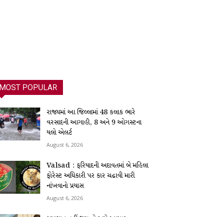
MOST POPULAR
રાજ્યમાં આ જિલ્લામાં 48 કલાક ભારે
વરસાદની આગાહી, 8 અને 9 ઓગસ્ટના
યલો એલર્ટ
August 6, 2026
Valsad : ફરિયાદની અદાવતમાં બે મહિલા
ફોરેસ્ટ અધિકારી પર કાર ચઢાવી મારી
નાંખવાનો પ્રયાસ
August 6, 2026