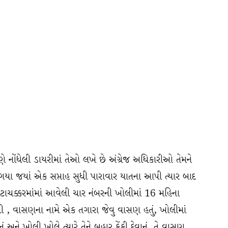
મણે નોંધેલી ડાયરીમાં તેઓ લખે છે અંગ્રેજ અધિકારીઓ તેમને
યા જયાં એક સપ્તાહ સુધી પારાવાર યાતના આપી ત્યાર બાદ
ાચક્કરમાંમાં આવેલી ચાર નંબરની ખોલીમાં 16 મહિના
લી , વાસણના નામે એક તગારા જેવુ વાસણ હતું, ખોલીમાં
ને ખોલી ખોલે ત્યારે તેને બહાર ફેંકી દેવાનું, તે વાસણ