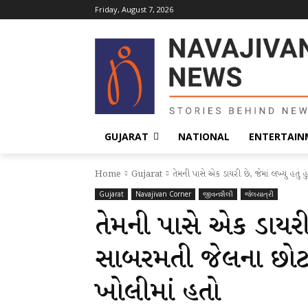
Friday, August 7, 2026
GUJARAT
NATIONAL
ENTERTAIN
Home
Gujarat
તેમની પાસે એક ડાયરી છે, જેમાં લખ્યુ હતું 
Gujarat
Navajivan Corner
જીવનશૈલી
જેલયાત્રી
તેમની પાસે એક ડાયરી છે
સાબરમતી જેલના છોટા
ખોલીમાં હતો