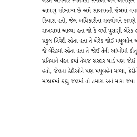
લડત આપનાર સ્વંતત્રતા સેનાઓ અંગે આપણને 
આપણુ સૌભાગ્ય છે અમે સાબરમતી જેલમાં ગયા મ
કિયારા હતી, જેલ અધિકારીના સહયોગને કારણે મધુ
રાખવામાં આવ્યા હતા જો કે વર્ષો પુરાણી બેરેક 
પ્રફુલ ત્રિવેદી રહેતા હતા તે બેરેક જોઈ મધુબહ
જે બેરેકમાં રહેતા હતા તે જોઈ તેની આંખોમાં ક
પ્રતિમાને વંદન કર્યા તેમજ સરદાર યાર્ડ પણ 
હતો, જેલના કેદીઓને પણ મધુબહેન મળ્યા, કેદીને
મઝાકમાં કહ્યુ જેલમાં તો તમારા અને મારા જેવ
-