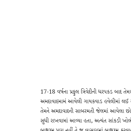
17-18 વર્ષના પ્રફુલ ત્રિવેદીની ધરપકડ બાદ તે
અમદાવાદમામં આવેલી ગાયકવાડ હવેલીમાં લઈ ગ
તેમને અમદાવાદની સાબરમતી જેલમાં આવેલા છોટ
સુધી રાખવામાં આવ્યા હતા, અત્યંત સાંકડી ખો
બાથરૂમ પણ નહીં તે જ વાસણમાં બાથરૂમ કરવાનું અ