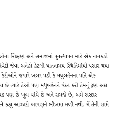
કેદીઓના શિક્ષણ અને સમાજમાં પુનસ્થાપન માટે એક નાનકડો
 ત્રિવેદી જેવા અનેકો કેટલી યાતનામય સ્થિતિમાંથી પસાર થયા
હેલા કેદીઓને જયારે ખબર પડી કે મધુબહેનના પતિ એક
ા છે ત્યારે તેઓ પણ મધુબહેનને વંદન કરી તેમનું રૂણ અદા
ધક પણ છે ખુબ વાંચે છે અને સમજે છે, અમે સરદાર
ે મને કહ્યુ આઝાદી આપણને ભીખમાં મળી નથી, મેં તેની સામે