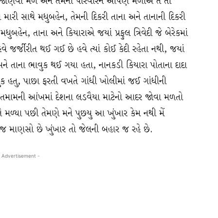
જાણવા મળે અને તેમના પરિવારને આપણે મળીએ તે તો
ારી સાથે મધુબહેન, તેમની દિકરી તાના અને તાનાની દિકરી
બહેન, તાના અને કિયારાએ જયાં પ્રફુલ ત્રિવેદી જે બેરેકમાં
હવે જર્જીરીત થઈ ગઈ છે હવે ત્યાં કોઈ કેદી રહેતા નથી, જયાં
ેન અને તાના ભાવુક થઈ ગયા હતા, નાનકડી કિયારા પોતાના દાદા
ૌતુક હતુ, પાછા ફરતી વખતે ગાંધી ખોલીમાં જઈ ગાંધીની
જોઈ તમામની આંખમાં દેશના લડવૈયા માટેનો આદર જોવા મળતો
 મળ્યા પછી તેમણે મને પુછયુ આ ખુંખાર કેમ નથી મેં
ા જ માણસો છે ખુંખાર તો જેલની બહાર જ રહે છે.
 Advertisement -