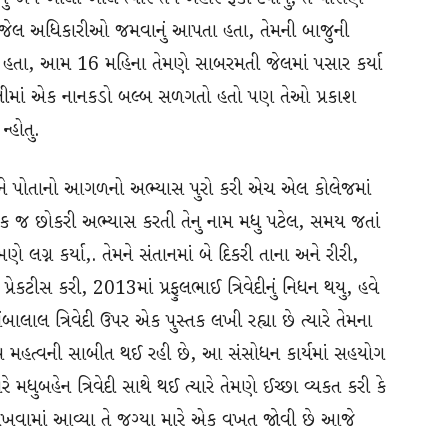
ાં જેલ અધિકારીઓ જમવાનું આપતા હતા, તેમની બાજુની
ા હતા, આમ 16 મહિના તેમણે સાબરમતી જેલમાં પસાર કર્યા
 છે ખોલીમાં એક નાનકડો બલ્બ સળગતો હતો પણ તેઓ પ્રકાશ
્હોતુ.
યા અને પોતાનો આગળનો અભ્યાસ પુરો કરી એચ એલ કોલેજમાં
ં એક જ છોકરી અભ્યાસ કરતી તેનુ નામ મધુ પટેલ, સમય જતાં
ેમણે લગ્ન કર્યા,. તેમને સંતાનમાં બે દિકરી તાના અને રીરી,
પ્રેકટીસ કરી, 2013માં પ્રફુલભાઈ ત્રિવેદીનું નિધન થયુ, હવે
 અંબાલાલ ત્રિવેદી ઉપર એક પુસ્તક લખી રહ્યા છે ત્યારે તેમના
 ખુબ મહત્વની સાબીત થઈ રહી છે, આ સંસોધન કાર્યમાં સહયોગ
ુબહેન ત્રિવેદી સાથે થઈ ત્યારે તેમણે ઈચ્છા વ્યકત કરી કે
માં રાખવામાં આવ્યા તે જગ્યા મારે એક વખત જોવી છે આજે