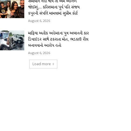
સમાધાન નહીં થાય તો અમે આગળ
જોઈશું… કરિશમાના પૂર્વ પતિ સંજય
કપૂરની સંપત્તિ મામલામાં સુપ્રીમ કોર્ટ
August 6, 2026
માફિયા અતીક અહેમદના પુત્ર અબાનની કાર
ડિવાઈડર સાથે ટકરાતા મોત, ભડકાઉ રીલ
બનાવવાનો આરોપ હતો
August 6, 2026
Load more