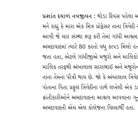
પ્રશાંત દયાળ નવજીવન :
થોડા દિવસ પહેલા મ
મને કહ્યુ કે મારા એક મિત્ર પ્રોફેસર તાના ત્રિ
આવી જે ચાર સંસ્થા શરૂ કરી તેમાં ગાંધી આશ્
અમદાવાદમાં ત્યારે 80 કરતો વધુ કાપડ મિલો
જતા હતા, એટલે ગાંધીજીએ મજુરો અને માલિકો વ
માલિક તરફથી અંબાલાલ સારાભાઈ અને મજુરોના પ્ર
તાના તેમના પૌત્રી થાય છે. જો કે અંબાલાલ ત્રિવ
પોતાના પિતા પ્રફુલ ત્રિવેદીના હાથે લખેલી એ
ક્રાંતીકારીઓને અમદાવાદના આશ્રય આપવાના ગુનામ
અમદાવાદની એચ એલ કોલેજના વિધ્યાર્થી હતા.