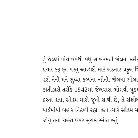
હું છેલ્લાં પાંચ વર્ષથી વધુ સાબરમતી જેલના 
પ્રયત્ન કરૂ છુ, પરંતુ આઝાદી માટે લડનાર પ્રફુલ
હશે તેની મને સુધ્ધા કલ્પના ન્હોતી, જેલમાં ર
ક્રાંતીકારી તરીકે 1942માં જેલવાસ ભોગવી ચુકય
કરતા હતા, સોહમ મારો જુનો સાથી છે, તે સંશો
યાર્ડમાંથી બહાર નિકળી રહ્યા હતા ત્યારે સોહમ
જોયુ તેના ચહેરા ઉપર સુચક સ્મીત હતું.