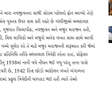
ને મારા નવજીવનના સાથી સોહમ પટેલનો ફોન આવ્યો તેણે
વેદી એક પુસ્તક ઉપર કામ કરી રહ્યો છે ગાંધીજીએ અમદાવાદ
રમ, ગુજરાત વિધ્યાપીઠ, નવજીવન અને મજુર મહાજન હતી,
 હતી, મિલ માલિકો અને મજુરો અનેક વખત સામ-સામે આવી
ચ્ચે સુલેહ રહે તે માટે મજુર મહાજનની શરૂઆત કરી જેમાં
તિનિધિ તરીકે અંબાલાલ ત્રિવેદી રહેતા હતા, પ્રોફેસર
ેદીનું 1938માં નાની વયે નીધન થઈ ગયુ પરંતુ તાના પાસે
ક ડાયરી છે, 1942 હિન્દ છોડો આંદોલન વખતે બંગાળના
ાં પ્રફુલ ત્રિવેદીની ધરપકડ થઈ હતી ત્યારે તેઓ