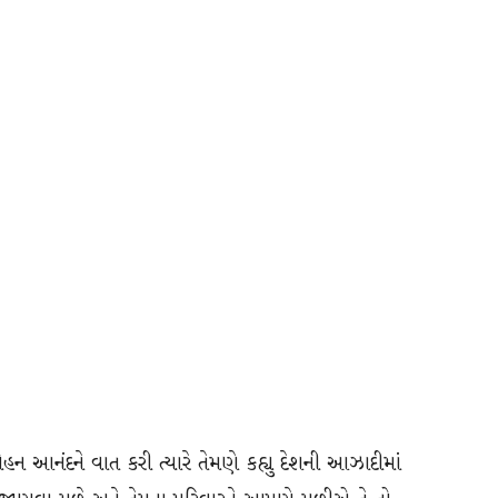
 રોહન આનંદને વાત કરી ત્યારે તેમણે કહ્યુ દેશની આઝાદીમાં