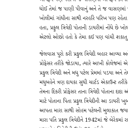
ધોઈ તેમાં જ પાણી પીવાનું અને તે જ વાસણમ
ખોલીમાં ગાંધીના સાથી નરહરિ પરિખ પણ રહેત
હતા, પ્રફુલ ત્રિવેદી પોતાની ડાયરીમાં નોંધે
એટલો ઓછો હતો કે તેમા કઈ પણ વાંચી શકાતુ ન
જેલવાસ પુરો કરી પ્રફુલ ત્રિવેદી બહાર આવ્
પ્રોફેસર તરીકે જોડાયા, ત્યારે આખી કોલેજમા
પ્રફુલ ત્રિવેદી અને મધુ પટેલ પ્રેમમાં પડયા અને ત
મધુબહેને ત્રણ દાયકા સુધી ચાર્ટડ એકાઉન્ટ તરીકે 
તેમના દિકરી પ્રોફેસર તાના ત્રિવેદી પોતાના દાદા
માટે પોતાના પિતા પ્રફુલ ત્રિવેદીની આ ડાયરી
આપતા મારા સાથી સોહમ પટેલની મુલાકાત જયારે મધ
મારા પતિ પ્રફુલ ત્રિવેદીને 1942માં જે બેરેક