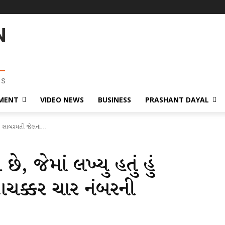
MENT
VIDEO NEWS
BUSINESS
PRASHANT DAYAL
હું સાબરમતી જેલના...
, જેમાં લખ્યુ હતું હું
ચક્કર ચાર નંબરની