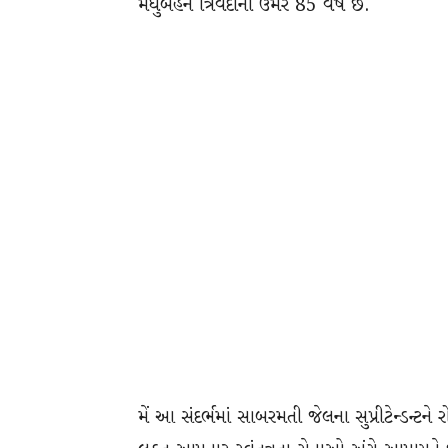
મધુબહેન ત્રિવેદીની ઉમંર 85 વર્ષ છે.
મેં આ સંદર્ભમાં સાબરમતી જેલના સુપ્રીટેન્ડન્ટને