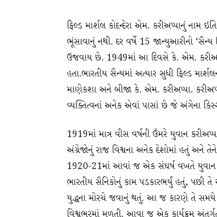
ફિલ્ડ માર્શલ કોદન્દેરા એમ. કરીઅપ્પાનું નામ ઇત
ભૂંસાવાનું નથી. દર વર્ષે 15 જાન્યુઆરીનો ‘સૈન્ય
ઉજવાય છે. 1949માં આ દિવસે કે. એમ. કરીઅપ્
હતા.ભારતીય સૈન્યમાં અત્યાર સુધી ફિલ્ડ માર્શલન
માણેકશા અને બીજા કે. એમ. કરીઅપ્પા. કરીઅપ્
વ્યક્તિત્વનાં અનેક એવાં પાસાં છે જે અંગેના 
1919માં માત્ર વીસ વર્ષની ઉંમરે યુવાન કરીઅપ્પ
અંગ્રેજોનું રાજ વિશ્વના અનેક દેશોમાં હતું અ
1920-21માં આવાં જ એક સંઘર્ષ વખતે યુવાન ક
ભારતીય સૈનિકોનું કામ પડકારભર્યું હતું, પછી ત
યુદ્ધના મોરચે જવાનું થતું. આ જ કારણે તે સમયે બ
વિશ્વભરમાં મળતી. આવા જ એક કાર્યક્રમ અંતર્ગ