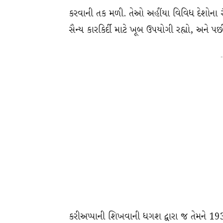
કરવાની તક મળી. તેઓ અહીંયા વિવિધ દેશોના સૈ
સૈન્ય કારકિર્દી માટે ખૂબ ઉપયોગી રહ્યો, અને પછી તે
-
કરીઅપ્પાની શિખવાની ધગશ દ્વારા જ તેમને 1938