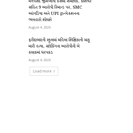
મનપસંદ જીમખાના કેસમાં સંચાલક, કેશિયર
સહિત 9 આરોપી રિમાન્ડ પર, SMC
આંગડિયા અને UPI ટ્રાન્ઝેકશનના
વ્યવહારો શોધશે
August 4, 2026
ફરીદાબાદની સ્કૂલમાં મહિલા શિક્ષિકાની ચાકૂ
મારી હત્યા, સ્ટોકિંગના આરોપીની બે
કલાકમાં ધરપકડ
August 4, 2026
Load more