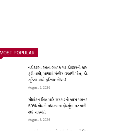
MOST POPULAR
વડોદરામાં રમતા બાળક પર ડોક્ટરની કાર
ફરી વળી, માથામાં ગંભીર ઈજાથી મોત; ડો.
ગુડિયા સામે ફરિયાદ નોંધાઈ
August 5, 2026
સીમાંકન બિલ માટે સરકારનો ખાસ પ્લાન!
50% બેઠકો વધારવાના ફોર્મ્યુલા પર બની
શકે સહમતિ
August 5, 2026