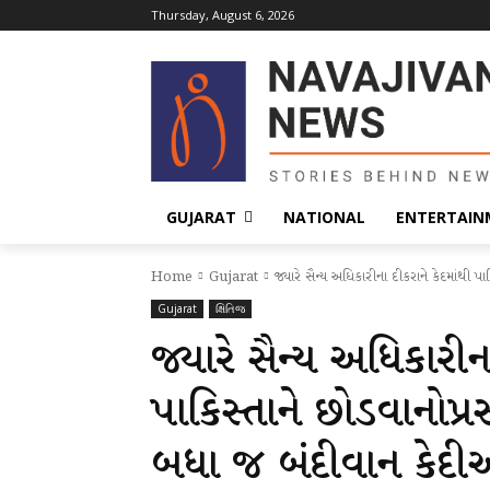
Thursday, August 6, 2026
GUJARAT
NATIONAL
ENTERTAIN
Home
Gujarat
જ્યારે સૈન્ય અધિકારીના દીકરાને કેદમાંથી પાક
Gujarat
ક્ષિતિજ
જ્યારે સૈન્ય અધિકારીન
પાકિસ્તાને છોડવાનોપ્રસ
બધા જ બંદીવાન કેદ