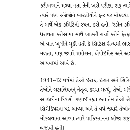
કરીઅપ્પાને મળ્યા હતા તેની ખરી પરીક્ષા શરૂ ત્ય
ત્યારે પણ અંગ્રેજોને ભારતીયોને ફ્રન્ટ પર મોકલ
તે અર્થે એક કમિટિની રચના કરી હતી. ‘સ્કીન
ધરાવતા કરીઅપ્પા સાથે ખાસ્સી ચર્ચા કરીને ફેર
એ વાત ખુલીને મૂકી હતી કે બ્રિટિશ સૈન્યમાં 
મળતાં, પણ જ્યારે પ્રમોશન, એપોઇમેન્ટ અને અલા
આપવામાં આવે છે.
1941-42 વર્ષમાં તેઓ ઇરાક, ઇરાન અને સિરિયાના ફ
તેઓને બટાલિયનનું નેતૃત્વ કરવા મળ્યું, તેઓ અંગ
આઝાદીના દિવસો ગણાઈ રહ્યા હતા તેમ તેઓ સૈન
બ્રિગેડિયરના પદે આવ્યા અને તે વર્ષે જ્યારે તેઓને
મોકલવામાં આવ્યા ત્યારે પાકિસ્તાનના બીજા રાષ્
બજાવી હતી!