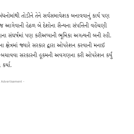
શના બંધનોમાંથી તોડીને તેને સર્વસમાવેશક બનાવવાનું કાર્ય પણ
 જ આગેવાની હેઠળ બે દેશોના સૈન્યના સંપત્તિની વહેંચણી
દાના સંઘર્ષમાં પણ કરીઅપ્પાની ભૂમિકા અગત્યની બની રહી.
 ક્ષેત્રમાં જ્યારે સરકાર દ્વારા ઓપરેશન કરવાની મનાઈ
ને બચાવવા સરકારની હૂકમની અવગણના કરી ઓપરેશન કર્યું
કર્યા.
 Advertisement -