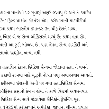
િહાસના પાનાંઓ પર સુવર્ણ અક્ષરે લખાયું છે અને તે ક્યારેય
 દિન’ ફિલ્ડ માર્શલ કોદન્દેરા એમ. કરીઅપ્પાની યાદગીરીમાં
પા પ્રથમ ભારતીય કમાન્ડર-ઇન-ચીફ દેશને મળ્યા
ું બિરૂદ બે જ સૈન્ય ઓફિસરને મળ્યું છે; પ્રથમ હતા સૅમ
પાની આ ટૂંકી ઓળખ છે, પણ તેમના સૈન્ય કારકિર્દી અને
કિસ્સાઓ જાણીતા બન્યા નથી.
ા તત્કાલિન દેશના બ્રિટિશ સૈન્યમાં જોડાયા હતા. તે વખતે
ને તેને ટકાવી રાખવા માટે યુદ્ધની નોબત પણ અવારનવાર આવતી.
રીઅપ્પા ઇરાકની ધરતી પર ગયા હતા.બ્રિટિશ સૈન્યમાં
ે ઑફિસર કક્ષાનો કેમ ન હોય. તે કાળે વિશ્વમાં અવારનવાર
્રિટિશ સૈન્ય સાથે જોડાયેલા સૈનિકોને ટ્રેઇનિંગ પૂરા
ત 1925માં કરીઅપ્પાને અમેરિકા, જાપાન, ચીનમાં પ્રવાસ