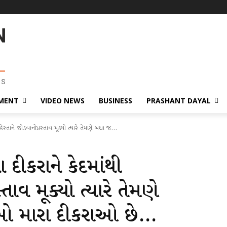
MENT
VIDEO NEWS
BUSINESS
PRASHANT DAYAL
િસ્તાને છોડવાનોપ્રસ્તાવ મૂક્યો ત્યારે તેમણે બધા જ...
ા દીકરાને કેદમાંથી
્તાવ મૂક્યો ત્યારે તેમણે
ીઓ મારા દીકરાઓ છે…