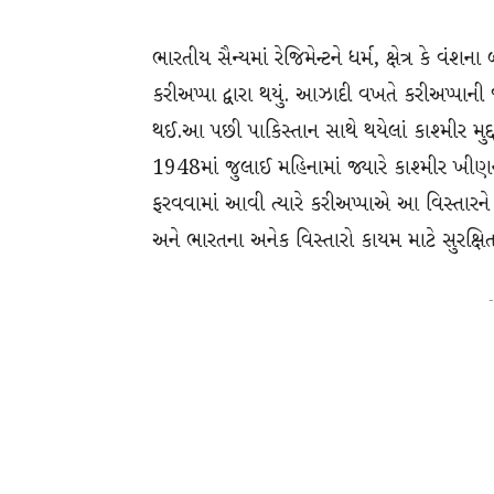
ભારતીય સૈન્યમાં રેજિમેન્ટને ધર્મ, ક્ષેત્ર કે વં
કરીઅપ્પા દ્વારા થયું. આઝાદી વખતે કરીઅપ્પાની
થઈ.આ પછી પાકિસ્તાન સાથે થયેલાં કાશ્મીર મુદ્
1948માં જુલાઈ મહિનામાં જ્યારે કાશ્મીર ખીણના
ફરવવામાં આવી ત્યારે કરીઅપ્પાએ આ વિસ્તાર
અને ભારતના અનેક વિસ્તારો કાયમ માટે સુરક્ષિત 
-