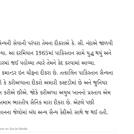
સૈન્યની સેવાની પરંપરા તેમના દીકરાએ કે. સી. નંદાએ જાળવી
્યા. આ દરમિયાન 1965માં પાકિસ્તાન સામે યુદ્ધ થયું અને
રમાં જઈ પહોંચ્યા ત્યારે તેમને કેદ કરવામાં આવ્યા.
 કમાન્ડર ઇન ચીફના દીકરા છે. તત્કાલિન પાકિસ્તાન સૈન્યના
કે કરીઅપ્પાના દીકરો અમારી કસ્ટડીમાં છે અને જુનિયર
ેરાત કરીએ છીએ. જોકે કરીઅપ્પા અયુબ ખાનનો પ્રસ્તાવ એમ
ંધ તમામ ભારતીય સૈનિક મારા દીકરા છે. એટલે પછી
િસ્તાનના જેલોમાં બંધ અન્ય સૈન્ય કેદીઓ સાથે જ થઈ હતી.
low on Social Media