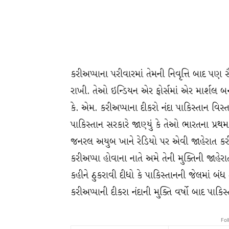
કરીઅપ્પાના પરીવારમાં તેમની નિવૃત્તિ બાદ પણ 
રાખી. તેઓ ઇન્ડિયન એર ફોર્સમાં એર માર્શલ બન
કે. એમ. કરીઅપ્પાના દીકરો નંદા પાકિસ્તાન વિસ્તા
પાકિસ્તાન સરકારે જાણ્યું કે તેઓ ભારતના પ્રથમ
જનરલ અયુબ ખાને રેડિયો પર એવી જાહેરાત કરી 
કરીઅપ્પા હોવાના નાતે અમે તેની મુક્તિની જાહ
કહીને ઠુકરાવી દીધો કે પાકિસ્તાનની જેલમાં બ
કરીઅપ્પાની દીકરા નંદાની મુક્તિ વર્ષો બાદ પાક
Fol