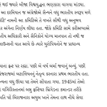
ારે થઈ જ્યારે બીજા વિશ્વયુદ્ધના ભણકારા વાગવા માંડ્યા.
્યા. આ દરમિયાન જ અંગ્રેજોએ સૈન્યને વધુ ભારતીય સ્વરૂપ મળે
 કમિટિ’ નામની આ કમિટિએ તે વખતે સૌથી વધુ અનુભવ
ફાર અંગેના નિર્ણય લીધા હતા. જોકે કમિટિ સામે કરીઅપ્પાએ
ભારતીય અધિકારી અને સૈનિકોને યોગ્ય માનપાન તો નથી જ
ઉન્સની વાત આવે છે ત્યારે યુરોપિયનોને જ પ્રાધાન્ય
્રન્ટ પર રહ્યા. પછી બે વર્ષ બર્મા જવાનું બન્યું. પછી
્રેજરાજમાં બટાલિયનનું નેતૃત્વ કરનારા પ્રથમ ભારતીય હતા.
્યના વધુ ઊંચા પદ તેમને સોંપાતા ગયા. 1945માં તેઓ
 વઝિરિસ્તાનમાં બન્નુ ફ્રન્ટિયર બ્રિગેડના કમાન્ડર તરીકે
ટ્રપતિ પદે બિરાજનારા અયુબ ખાને તેમના હાથ નીચે સેવા