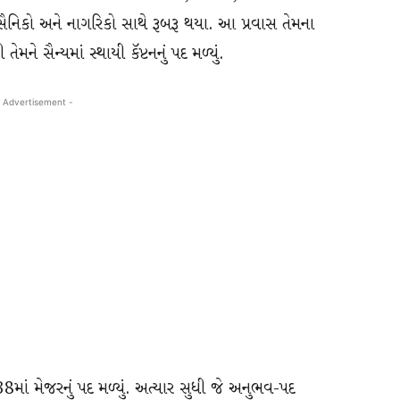
નિકો અને નાગરિકો સાથે રૂબરૂ થયા. આ પ્રવાસ તેમના
મને સૈન્યમાં સ્થાયી કૅપ્ટનનું પદ મળ્યું.
 Advertisement -
માં મેજરનું પદ મળ્યું. અત્યાર સુધી જે અનુભવ-પદ