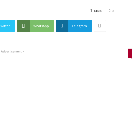
14410
0
Twitter
WhatsApp
Telegram
 Advertisement -