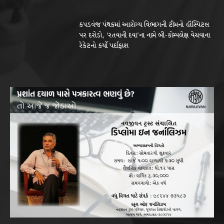
કપડવંજ પંથકમાં આરોગ્ય વિભાગની ટીમનો હૉસ્પિટલ
પર દરોડો, ‘રતવાની દવા’ના નામે બી-કોમ્પલેક્ષ વેચવાના
રેકેટનો કર્યો પર્દાફાશ