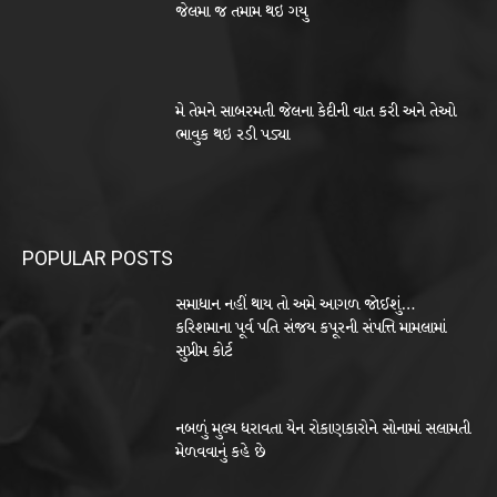
જેલમા જ તમામ થઇ ગયુ
મે તેમને સાબરમતી જેલના કેદીની વાત કરી અને તેઓ
ભાવુક થઇ રડી પડ્યા
POPULAR POSTS
સમાધાન નહીં થાય તો અમે આગળ જોઈશું…
કરિશમાના પૂર્વ પતિ સંજય કપૂરની સંપત્તિ મામલામાં
સુપ્રીમ કોર્ટ
નબળું મુલ્ય ધરાવતા યેન રોકાણકારોને સોનામાં સલામતી
મેળવવાનું કહે છે