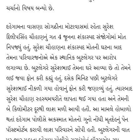
ચર્ચાનો વિષય બન્યો છે.
દહેગામના વાસણા સોગઠીના મોટાવાસમાં રહેતા સુરેશ
દિલીપસિંહ ચૌહાણનું ગત 4 જૂનના શંકાસ્પદ સંજોગોમાં મોત
નિપજ્યું હતું. સુરેશ ચૌહાણના શંકાસ્પદ મોતની ઘટના બાદ
તેમના પરિવારજનોએ એક સ્થાનિક બુટલેગર પર આરોપ
લગાવ્યા છે. બુટલેગરે સુરેશભાઈ તેમના ઘરે આવ્યા છે તો તેમને
લઈ જવા ફોન કરી કહ્યું હતું. દસેક મિનિટ પછી બુટલેગરે
સુરેશભાઈ નીકળી ગયા હોવાનું ફોન કરી જણાવ્યું હતું. ત્યારબાદ
સુરેશ ચૌહાણ રહસ્યમયરીતે લાપતા થઈ ગયા હતા અને તેમની
બે કિલોમીટર દૂરથી લાશ મળી આવી હતી. આ મામલે હોબાળો
થતાં દહેગામ પોલીસે અકસ્માત મોતનો ગુનો નોંધી મૃતદેહનું પેન
પૉસ્ટમોર્ટમ કરાવી લાશ પરિવારને સોંપી હતી. બુટલેગરની વાત