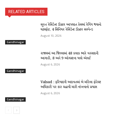
RELATED ARTICLES
સુરત રેસિડેન્ટ ડૉક્ટર આપઘાત કેસમાં રેગિંગ થયાનો
ઘટસ્ફોટ, 4 સિનિયર રેસિડેન્ટ ડૉક્ટર સસ્પેન્ડ
August 10, 2026
Gandhinagar
રાજ્યમાં આ જિલ્લામાં 48 કલાક ભારે વરસાદની
આગાહી, 8 અને 9 ઓગસ્ટના યલો એલર્ટ
August 6, 2026
Gandhinagar
Valsad : ફરિયાદની અદાવતમાં બે મહિલા ફોરેસ્ટ
અધિકારી પર કાર ચઢાવી મારી નાંખવાનો પ્રયાસ
August 6, 2026
Gandhinagar