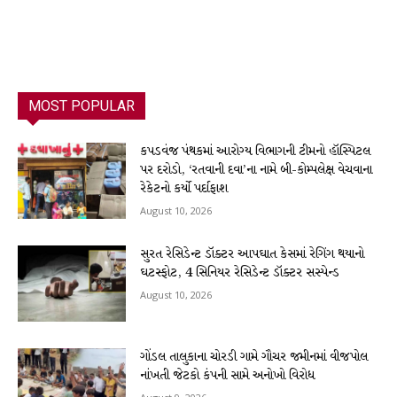
MOST POPULAR
કપડવંજ પંથકમાં આરોગ્ય વિભાગની ટીમનો હૉસ્પિટલ
પર દરોડો, ‘રતવાની દવા’ના નામે બી-કોમ્પલેક્ષ વેચવાના
રેકેટનો કર્યો પર્દાફાશ
August 10, 2026
સુરત રેસિડેન્ટ ડૉક્ટર આપઘાત કેસમાં રેગિંગ થયાનો
ઘટસ્ફોટ, 4 સિનિયર રેસિડેન્ટ ડૉક્ટર સસ્પેન્ડ
August 10, 2026
ગોંડલ તાલુકાના ચોરડી ગામે ગૌચર જમીનમાં વીજપોલ
નાંખતી જેટકો કંપની સામે અનોખો વિરોધ