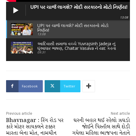
UPI પર ચાર્જ લાગશે? મોદી સરકારનો મોટો નિર્ણય!
13:08
UPI પર ચાર્જ લાગશે? મોદી સરકારનો મોટો
નિર્ણય!
13:08
આદિવાસી સમાજ વચ્ચે Yuvrajsinh Jadeja નું
ધૂંઆધાર ભાષણ, Chaitar Vasava ને યાદ કરતા
જૂઓ શું બોલ્યા
09:31
Facebook
Twitter
Previous article
Next article
Bhavnagar : રિંગ રોડ પર
ઘરની બહાર થઈ રહેલો ઝઘડો
કારે મોટર સાયકલને ટક્કર
જોઈને પિસ્તૉલ સાથે દોડી
મારતા બેના મોત, નામચીન
ગયેલા મહિલા ભાજપના નેતાને