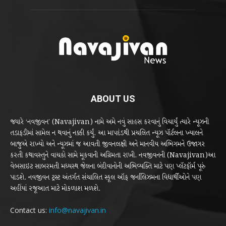
ABOUT US
જ્યારે ‘નવજીવન’ (Navajivan) નામે અમે નવું સાહસ કરવાનું વિચાર્યું ત્યારે ન્યૂઝની
તડાફડીમાં સામેલ ન થવાનું નક્કી કર્યું. આ માપદંડથી પ્રચલિત ન્યૂઝ પૉર્ટલના ખ્યાલને
બાજુએ રાખ્યો અને ન્યૂઝમાં જ આવતી જીવનલક્ષી અને માનવીય અભિગમને ઉજાગર
કરતી કથાવસ્તુને વાચકો સામે મૂકવાની અગ્રિમતા રાખી. નવજીવનની (Navajivan)આ
વેબસાઇટ સાબરમતી મધ્યસ્થ જેલના બંદીવાનોની અભિવ્યક્તિ માટે પણ પ્લૅટફૉર્મ પૂરું
પાડશે. નવજીવન ટ્રસ્ટ અંતર્ગત સંચાલિત સ્કૂલ ઑફ જર્નાલિઝમના વિદ્યાર્થીઓને પણ
અહીંયાં રજૂઆત માટે મોકળાશ મળશે.
Contact us:
info@navajivan.in