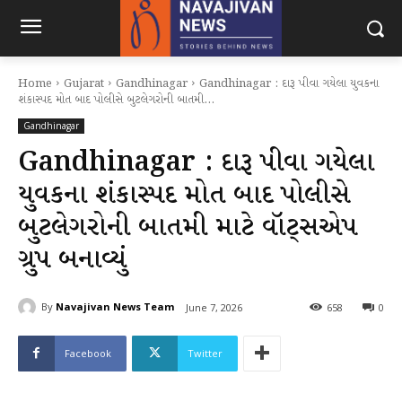
Home
Gujarat
Gandhinagar
Gandhinagar : દારૂ પીવા ગયેલા યુવકના
શંકાસ્પદ મોત બાદ પોલીસે બુટલેગરોની બાતમી...
Gandhinagar
Gandhinagar : દારૂ પીવા ગયેલા
યુવકના શંકાસ્પદ મોત બાદ પોલીસે
બુટલેગરોની બાતમી માટે વૉટ્સએપ
ગ્રુપ બનાવ્યું
By
Navajivan News Team
June 7, 2026
658
0
Facebook
Twitter