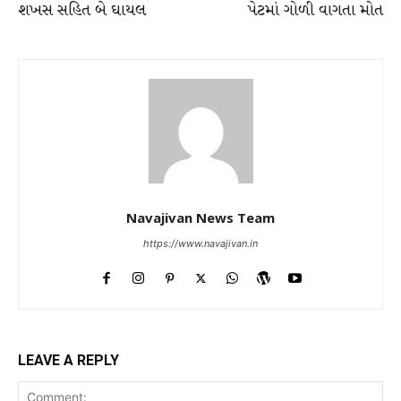
શખસ સહિત બે ઘાયલ
પેટમાં ગોળી વાગતા મોત
Navajivan News Team
https://www.navajivan.in
LEAVE A REPLY