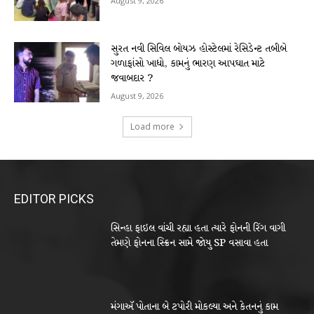
August 9, 2026
સુરત નવી સિવિલ બોયઝ હોસ્ટેલમાં રેસિડેન્ટ તબીબે
ગળાફાંસો ખાધો, કામનું ભારણ આપઘાત માટે
જવાબદાર ?
August 9, 2026
Load more
EDITOR PICKS
સિન્હા ફાઇલ વાંચી રહ્યા હતા ત્યારે ફોનની રિંગ વાગી
તેમણે ફોનના સ્ક્રિન સામે જોયુ SP વસાવા હતા
મંગાઍ પોતાના બે ટપોરી મોકલ્યા અને કેતનનું કામ