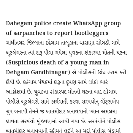
Dahegam police create WhatsApp group
of sarpanches to report bootleggers
:
ગાંધીનગર જિલ્લાના દહેગામ તાલુકાના વાસણા સોગઠી ગામે
બુટલેગરના ત્યાં દારૂ પીવા ગયેલા યુવકના શંકાસ્પદ મોતની ઘટના
(
Suspicious death of a young man in
Dehgam Gandhinagar
) એ પોલીસની ઊંઘ હરામ કરી
દીધી છે. દહેગામ પંથકમાં દારૂના દૂષણ સામે લોકો ભારે
આક્રોશમાં છે. યુવકના શંકાસ્પદ મોતની ઘટના બાદ દહેગામ
પોલીસે બુટલેગરો સામે કાર્યવાહી કરવા સરપંચોનું વૉટ્સએપ
ગ્રુપ બનાવી તેમને જ બાતમીદાર બનાવવાનો પ્લાન અમલમાં
લાવતા સરપંચો મૂંઝવણમાં આવી ગયા છે. સરપંચોને પોલીસ
બાતમીદાર બનાવવાની સ્કીમને લઈને આ મુદ્દો પોલીસ બેડામાં