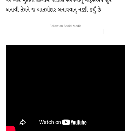
પર ભાર મુકાતા દહેગામ પોલીસે સરપંચોનું વૉટ્સએપ ગ્રુપ
બનાવી તેમને જ બાતમીદાર બનાવવાનું નક્કી કર્યું છે.
Follow on Social Media