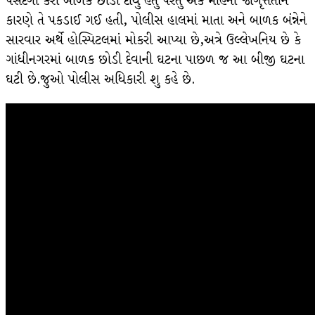
પસંદગી કરી બાળક છોડી દીધુ હતું પરંતુ એક મહિના જાગૃત્તતાને
કારણે તે પકડાઈ ગઈ હતી, પોલીસ હાલમાં માતા અને બાળક બંન્નેને
સારવાર અર્થે હોસ્પિટલમાં મોકરી આપ્યા છે,અત્રે ઉલ્લેખનિય છે કે
ગાંધીનગરમાં બાળક છોડી દેવાની ઘટના પાછળ જ આ બીજી ઘટના
ઘટી છે.જુઓ પોલીસ અધિકારી શુ કહે છે.