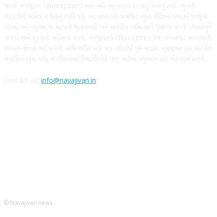
જ્યારે ‘નવજીવન’ (Navajivan) નામે અમે નવું સાહસ કરવાનું વિચાર્યું ત્યારે ન્યૂઝની
તડાફડીમાં સામેલ ન થવાનું નક્કી કર્યું. આ માપદંડથી પ્રચલિત ન્યૂઝ પૉર્ટલના ખ્યાલને બાજુએ
રાખ્યો અને ન્યૂઝમાં જ આવતી જીવનલક્ષી અને માનવીય અભિગમને ઉજાગર કરતી કથાવસ્તુને
વાચકો સામે મૂકવાની અગ્રિમતા રાખી. નવજીવનની (Navajivan)આ વેબસાઇટ સાબરમતી
મધ્યસ્થ જેલના બંદીવાનોની અભિવ્યક્તિ માટે પણ પ્લૅટફૉર્મ પૂરું પાડશે. નવજીવન ટ્રસ્ટ અંતર્ગત
સંચાલિત સ્કૂલ ઑફ જર્નાલિઝમના વિદ્યાર્થીઓને પણ અહીંયાં રજૂઆત માટે મોકળાશ મળશે.
Contact us:
info@navajivan.in
FOLLOW US
© Navajivan news