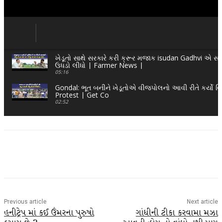
ખેડૂતો સાથે સરકારે કરી ક્રૂર મજાક isudan Gadhvi એ 
ઉધડો લીધો | Farmer News |
05:16
Gondal: ભૂત બનીને ખેડૂતોએ વીજપોલનો આવી રીતે કર્યો વ
Protest | Get Co
02:52
Facebook
Twitter
WhatsApp
Telegra
Previous article
Next article
હનીટ્રેપ માં કઈ ઉંમરના પુરુષો
ગાંધીની ટીકા કરવામા મઝા