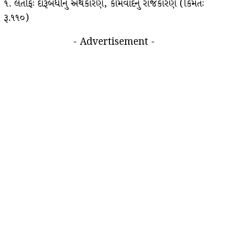
૧. લતીફઃ દારૂબંધીનું અર્થકારણ, કોમવાદનું રાજકારણ (કિંમતઃ
રૂ.૧૧૦)
- Advertisement -