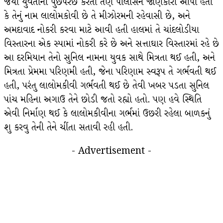
જયાં યુવતીની પુછપરછ કરતા તેણે પોલીસને જાણકારી આપી હતી
કે તેનું નામ લાલોમકોવી છે તે મીઝોરમની રહેવાસી છે, અને
અમદાવાદ નોકરી કરવા માટે આવી હતી હાલમાં તે ચાંદલોડીયા
વિસ્તારના એક સ્પામાં નોકરી કરે છે અને સત્તાઘાર વિસ્તારમાં રહે છે
આ દરમિયાન તેનો સુનિલ નામના યુવક સાથે મિત્રતા થઈ હતી, અને
મિત્રતા પ્રેમમા પરિણમી હતી, જેના પરિણામ સ્વરૂપ તે ગર્ભવતી થઈ
હતી, પરંતુ લાલોમકીવી ગર્ભવતી થઈ છે તેવી ખબર પડતા સુનિલ
પાંચ મહિના અગાઉ તેને છોડી જતો રહ્યો હતો. પણ હવે સ્થિતિ
એવી નિર્માણ થઈ કે લાલોમકીવીના ગર્ભમાં ઉછરી રહેલા બાળકનું
શુ કરવુ તેની તેને ચીંતા સતાવી રહી હતી.
- Advertisement -