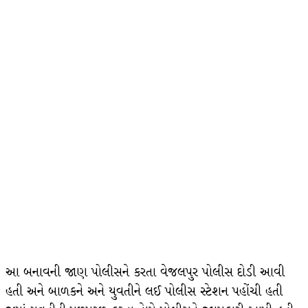
આ બનાવની જાણ પોલીસને કરતા વેજલપુર પોલીસ દોડી આવી
હતી અને બાળકને અને યુવતીને લઈ પોલીસ સ્ટેશન પહોંચી હતી