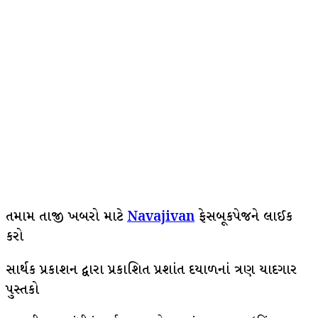
તમામ તાજી ખબરો માટે
Navajivan
ફેસબૂકપેજને લાઈક
કરો
સાર્થક પ્રકાશન દ્વારા પ્રકાશિત પ્રશાંત દયાળનાં ત્રણ યાદગાર
પુસ્તકો