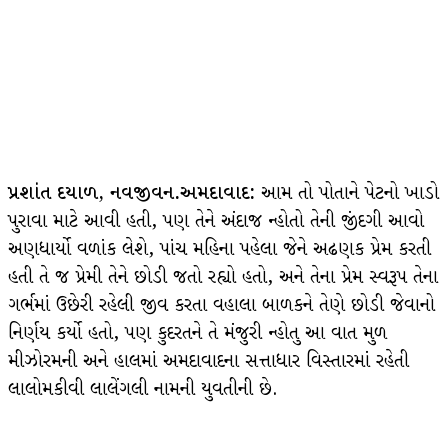
પ્રશાંત દયાળ, નવજીવન.અમદાવાદ:
આમ તો પોતાને પેટનો ખાડો
પુરાવા માટે આવી હતી, પણ તેને અંદાજ ન્હોતો તેની જીંદગી આવો
અણધાર્યો વળાંક લેશે, પાંચ મહિના પહેલા જેને અઢણક પ્રેમ કરતી
હતી તે જ પ્રેમી તેને છોડી જતો રહ્યો હતો, અને તેના પ્રેમ સ્વરૂપ તેના
ગર્ભમાં ઉછેરી રહેલી જીવ કરતા વહાલા બાળકને તેણે છોડી જેવાનો
નિર્ણય કર્યો હતો, પણ કુદરતને તે મંજુરી ન્હોતુ આ વાત મુળ
મીઝોરમની અને હાલમાં અમદાવાદના સત્તાધાર વિસ્તારમાં રહેતી
લાલોમકીવી લાલેંગલી નામની યુવતીની છે.