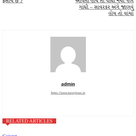
ફસાય છે ?
આવતી હોય તો વાંધો નથી પણ
ગાંધી – સાવરકર અંગે જાણવું
હોય તો વાંચો
admin
https://www.navajivan.in
RELATED ARTICLES