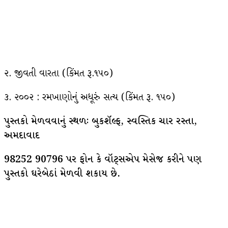
૨. જીવતી વારતા (કિંમત રૂ.૧૫૦)
૩. ૨૦૦૨ : રમખાણોનું અધૂરું સત્ય (કિંમત રૂ. ૧૫૦)
પુસ્તકો મેળવવાનું સ્થળઃ બુકશૅલ્ફ, સ્વસ્તિક ચાર રસ્તા,
અમદાવાદ
98252 90796 પર ફોન કે વૉટ્સએપ મેસેજ કરીને પણ
પુસ્તકો ઘરેબેઠાં મેળવી શકાય છે.