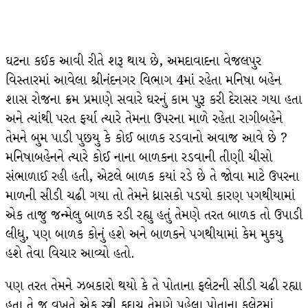
ઘટના કઈક આવી રીતે શરૂ થાય છે, અમદાવાદના વેજલપુર
વિસ્તારમાં આવેલા શ્રીનંદનગર વિભાગ 4માં રહેતા મનિષા બહેન
શાસ રોજના ક્રમ પ્રમાણે સવારે ઘરનું કામ પુરૂ કરી દેરાસર ગયા હતા
અને ત્યાંથી પરત ફર્યા ત્યારે તેમના ઉપરના માળે રહેતા રાગીબહેને
તેમને બુમ પાડી પુછયુ કે કોઈ બાળક રડવાનો અવાજ આવે છે ?
મનિષાબહેનને ત્યારે કોઈ નાના બાળકના રડવાની તીણી ચીસો
સંભાળાઈ રહી હતી, એટલે બાળક કયાં રડે છે તે જોવા માટે ઉપરના
માળની સીડી ચઢી ગયા તો તેમને ધ્રાસકો પડયો કારણ પગથીયામાં
એક તાજુ જન્મેલુ બાળક રડી રહ્યુ હતું તેમણે તરત બાળક તો ઉપાડી
લીધુ, પણ બાળક કોનું હશે અને બાળકને પગથીયામાં કેમ મુકયુ
હશે તેવા વિચાર આવ્યો હતો.
પણ તરત તેમને ઝબકારો થયો કે તે પોતાના ફલેટની સીડી ચઢી રહ્યા
હતા તે જ વખતે એક સ્ત્રી કદાચ તેમણે પહેલા પોતાના ફલેટમાં