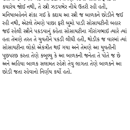
કયારેય જોઈ નથી, તે સ્ત્રી ઝડપભેર નીચે ઉતરી રહી હતી,
મનિષાબહેનને શંકા ગઈ કે કદાચ આ સ્ત્રી જ બાળકને છોડીને જઈ
રહી નથી, એટલે તેમણે પાછા ફરી બુમો પાડી સોસાયટીની બહાર
જઈ રહેલી સ્ત્રીને પકડવાનું કહેતા સોસાયટીના ગૌરાંગભાઈ ત્યારે ત્યાં
હતા તેમણે તરત તે યુવતીને પકડી લીધી હતી, થોડીક જ વારમાં ત્યાં
સોસાયટીના લોકો એકત્રીત થઈ ગયા અને તેમણે આ યુવતીની
પુછપરછ કરતા તેણે કબુલ્યુ કે આ બાળકની જનેતા તે પોતે જ છે
અને અહિયા બાળક સલામત રહેશે તેવુ લાગતા તેણે બાળકને આ
છોડી જતા રહેવાનો નિર્ણય કર્યો હતો.