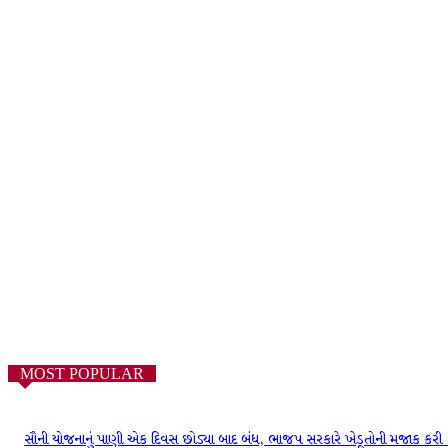
MOST POPULAR
સૌની યોજનાનું પાણી એક દિવસ છોડ્યા બાદ બંધ, ભાજપ સરકારે ખેડૂતોની મજાક કરી 