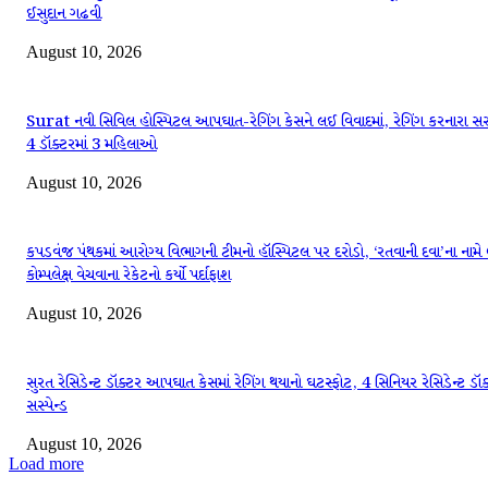
ઈસુદાન ગઢવી
August 10, 2026
Surat નવી સિવિલ હોસ્પિટલ આપઘાત-રેગિંગ કેસને લઈ વિવાદમાં, રેગિંગ કરનારા સસ્
4 ડૉક્ટરમાં 3 મહિલાઓ
August 10, 2026
કપડવંજ પંથકમાં આરોગ્ય વિભાગની ટીમનો હૉસ્પિટલ પર દરોડો, ‘રતવાની દવા’ના નામે
કોમ્પલેક્ષ વેચવાના રેકેટનો કર્યો પર્દાફાશ
August 10, 2026
સુરત રેસિડેન્ટ ડૉક્ટર આપઘાત કેસમાં રેગિંગ થયાનો ઘટસ્ફોટ, 4 સિનિયર રેસિડેન્ટ ડૉક
સસ્પેન્ડ
August 10, 2026
Load more