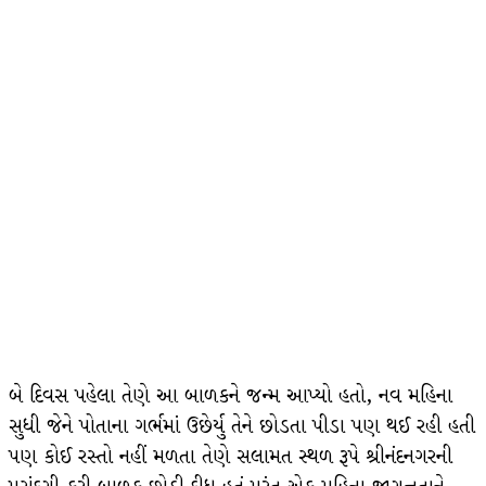
બે દિવસ પહેલા તેણે આ બાળકને જન્મ આપ્યો હતો, નવ મહિના
સુધી જેને પોતાના ગર્ભમાં ઉછેર્યુ તેને છોડતા પીડા પણ થઈ રહી હતી
પણ કોઈ રસ્તો નહીં મળતા તેણે સલામત સ્થળ રૂપે શ્રીનંદનગરની