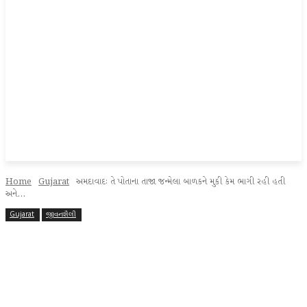
Home
Gujarat
અમદાવાદઃ તે પોતાના તાજા જન્મેલા બાળકને મુકી કેમ ભાગી રહી હતી
અને...
Gujarat
જીવનશૈલી