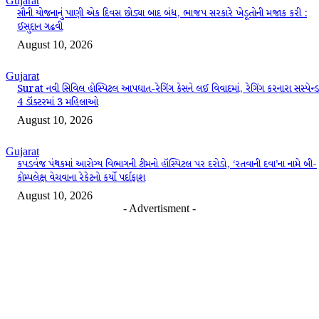
Gujarat
સૌની યોજનાનું પાણી એક દિવસ છોડ્યા બાદ બંધ, ભાજપ સરકારે ખેડૂતોની મજાક કરી :
ઈસુદાન ગઢવી
August 10, 2026
Gujarat
Surat નવી સિવિલ હોસ્પિટલ આપઘાત-રેગિંગ કેસને લઈ વિવાદમાં, રેગિંગ કરનારા સસ્પેન્ડ
4 ડૉક્ટરમાં 3 મહિલાઓ
August 10, 2026
Gujarat
કપડવંજ પંથકમાં આરોગ્ય વિભાગની ટીમનો હૉસ્પિટલ પર દરોડો, ‘રતવાની દવા’ના નામે બી-
કોમ્પલેક્ષ વેચવાના રેકેટનો કર્યો પર્દાફાશ
August 10, 2026
- Advertisment -