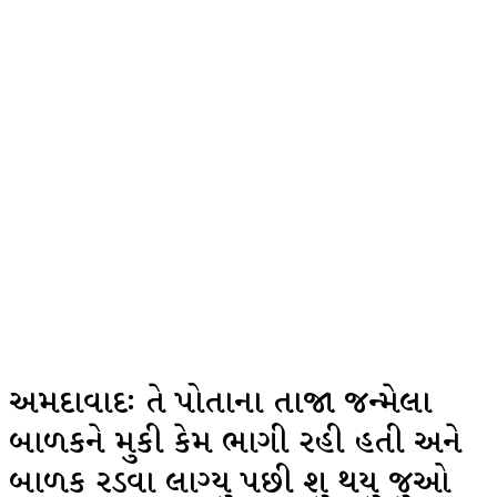
અમદાવાદઃ તે પોતાના તાજા જન્મેલા
બાળકને મુકી કેમ ભાગી રહી હતી અને
બાળક રડવા લાગ્યુ પછી શુ થયુ જુઓ