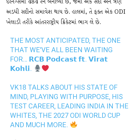
ઇનિંગ્સમાં 484 રન બનાવ્યા છે, જેમાં એક સદી અને ત્રણ
અડધી સદીનો સમાવેશ થાય છે. હાલમાં, તે ફક્ત એક ODI
ખેલાડી તરીકે આંતરરાષ્ટ્રીય ક્રિકેટમાં ભાગ લે છે.
THE MOST ANTICIPATED, THE ONE
THAT WE'VE ALL BEEN WAITING
FOR… 𝗥𝗖𝗕 𝗣𝗼𝗱𝗰𝗮𝘀𝘁 𝗳𝘁. 𝗩𝗶𝗿𝗮𝘁
𝗞𝗼𝗵𝗹𝗶.
VK18 TALKS ABOUT HIS STATE OF
MIND, PLAYING WITH PURPOSE, HIS
TEST CAREER, LEADING INDIA IN THE
WHITES, THE 2027 ODI WORLD CUP
AND MUCH MORE.