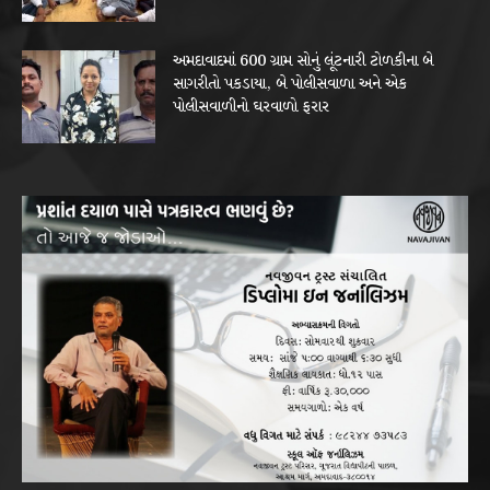
અમદાવાદમાં 600 ગ્રામ સોનું લૂંટનારી ટોળકીના બે
સાગરીતો પકડાયા, બે પોલીસવાળા અને એક
પોલીસવાળીનો ઘરવાળો ફરાર