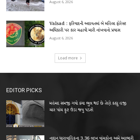
August 6, 2026
Valsad : ફરિયાદની અદાવતમાં બે મહિલા ફોરેસ્ટ
અધિકારી પર કાર ચઢાવી મારી નાંખવાનો પ્રયાસ
August 6, 2026
Load more
EDITOR PICKS
મહંમદ સમજી ગયો ક્યા ભુલ થઈ છે તેણે કહ્યુ હજી
ચાર પાંચ ફુટ ઉંડા જવુ પડશે
નાદાન ધારાવાહિકના 3.36 લાખ વાંચકોના અમે આભારી