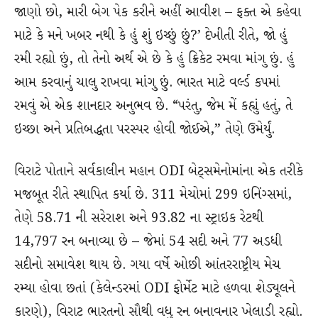
જાણો છો, મારી બેગ પેક કરીને અહીં આવીશ – ફક્ત એ કહેવા
માટે કે મને ખબર નથી કે હું શું ઇચ્છું છું?’ દેખીતી રીતે, જો હું
રમી રહ્યો છું, તો તેનો અર્થ એ છે કે હું ક્રિકેટ રમવા માંગુ છું. હું
આમ કરવાનું ચાલુ રાખવા માંગુ છું. ભારત માટે વર્લ્ડ કપમાં
રમવું એ એક શાનદાર અનુભવ છે. “પરંતુ, જેમ મેં કહ્યું હતું, તે
ઇચ્છા અને પ્રતિબદ્ધતા પરસ્પર હોવી જોઈએ,” તેણે ઉમેર્યું.
વિરાટે પોતાને સર્વકાલીન મહાન ODI બેટ્સમેનોમાંના એક તરીકે
મજબૂત રીતે સ્થાપિત કર્યા છે. 311 મેચોમાં 299 ઇનિંગ્સમાં,
તેણે 58.71 ની સરેરાશ અને 93.82 ના સ્ટ્રાઇક રેટથી
14,797 રન બનાવ્યા છે – જેમાં 54 સદી અને 77 અડધી
સદીનો સમાવેશ થાય છે. ગયા વર્ષે ઓછી આંતરરાષ્ટ્રીય મેચ
રમ્યા હોવા છતાં (કેલેન્ડરમાં ODI ફોર્મેટ માટે હળવા શેડ્યૂલને
કારણે), વિરાટ ભારતનો સૌથી વધુ રન બનાવનાર ખેલાડી રહ્યો.