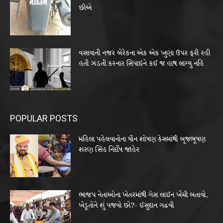
છીએ
વસાવાની નજર બેરેકના એક એક ખુણા ઉપર ફરી રહી
હતી ઝડતી કરનાર સિપાઇને કઈ જ હાથ લાગ્યુ નહિ
POPULAR POSTS
મહિલા પહેલવાનોના યૌન શોષણ કેસમાંથી બૃજભૂષણ
શરણ સિંહ નિર્દોષ જાહેર
ભાજપ નેતાઓના ખેતરમાંથી ગેસ લાઈન ખેંચી બતાવો,
ખેડૂતોને શું પજવો છો?- ઈસુદાન ગઢવી