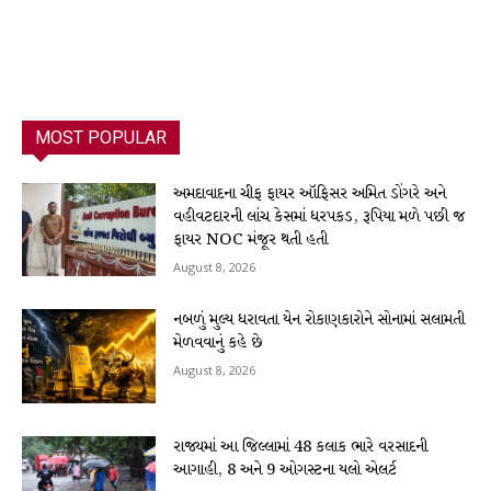
MOST POPULAR
અમદાવાદના ચીફ ફાયર ઑફિસર અમિત ડોંગરે અને
વહીવટદારની લાંચ કેસમાં ધરપકડ, રૂપિયા મળે પછી જ
ફાયર NOC મંજૂર થતી હતી
August 8, 2026
નબળું મુલ્ય ધરાવતા યેન રોકાણકારોને સોનામાં સલામતી
મેળવવાનું કહે છે
August 8, 2026
રાજ્યમાં આ જિલ્લામાં 48 કલાક ભારે વરસાદની
આગાહી, 8 અને 9 ઓગસ્ટના યલો એલર્ટ