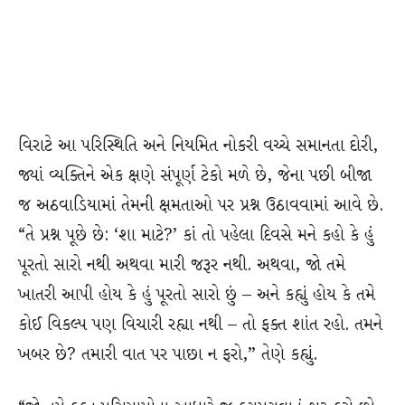
વિરાટે આ પરિસ્થિતિ અને નિયમિત નોકરી વચ્ચે સમાનતા દોરી,
જ્યાં વ્યક્તિને એક ક્ષણે સંપૂર્ણ ટેકો મળે છે, જેના પછી બીજા
જ અઠવાડિયામાં તેમની ક્ષમતાઓ પર પ્રશ્ન ઉઠાવવામાં આવે છે.
“તે પ્રશ્ન પૂછે છે: ‘શા માટે?’ કાં તો પહેલા દિવસે મને કહો કે હું
પૂરતો સારો નથી અથવા મારી જરૂર નથી. અથવા, જો તમે
ખાતરી આપી હોય કે હું પૂરતો સારો છું – અને કહ્યું હોય કે તમે
કોઈ વિકલ્પ પણ વિચારી રહ્યા નથી – તો ફક્ત શાંત રહો. તમને
ખબર છે? તમારી વાત પર પાછા ન ફરો,” તેણે કહ્યું.