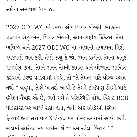
સદીનો સમાવેશ થાય છે.
2027 ODI WC માં રમવા અંગે વિરાટ કોહલી: ભારતના
પ્રખ્યાત બેટ્સમેન, વિરાટ કોહલી, આંતરરાષ્ટ્રીય ક્રિકેટમાં તેના
ભવિષ્ય અને 2027 ODI WC માં રમવાની સંભાવના વિશે
સ્પષ્ટપણે વાત કરી. તેણે કહ્યું કે જો, રમત પ્રત્યેના તેમના અતૂટ
સમર્પણ છતાં, તેમને સતત તેમની ક્ષમતા અને યોગ્યતા સાબિત
કરવાની ફરજ પાડવામાં આવે, તો “તે તેમના માટે યોગ્ય સ્થાન
નથી.” વધુમાં, તેણે ખાતરી આપી કે તેઓ કોઈપણ શ્રેણી માટે
હંમેશા તૈયાર રહે છે, ભલે ગમે તે પરિસ્થિતિ હોય. વિરાટ RCB
પોડકાસ્ટ પર બોલી રહ્યા હતા, જેની એક વિડિઓ ક્લિપ
ફ્રેન્ચાઇઝના સત્તાવાર X હેન્ડલ પર પોસ્ટ કરવામાં આવી હતી.
હાલમાં ઓરેન્જ કેપ યાદીમાં ત્રીજા ક્રમે રહેલા વિરાટે 12