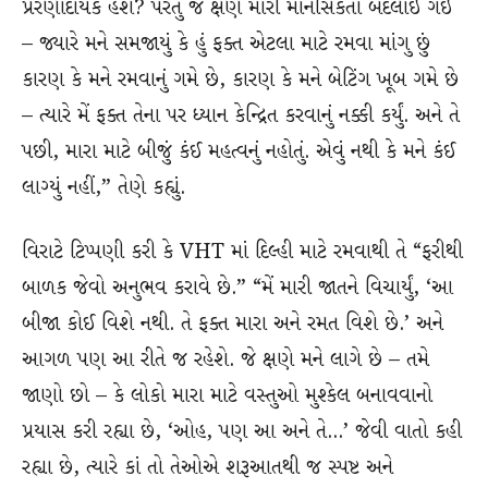
પ્રેરણાદાયક હશે? પરંતુ જે ક્ષણે મારી માનસિકતા બદલાઈ ગઈ
– જ્યારે મને સમજાયું કે હું ફક્ત એટલા માટે રમવા માંગુ છું
કારણ કે મને રમવાનું ગમે છે, કારણ કે મને બેટિંગ ખૂબ ગમે છે
– ત્યારે મેં ફક્ત તેના પર ધ્યાન કેન્દ્રિત કરવાનું નક્કી કર્યું. અને તે
પછી, મારા માટે બીજું કંઈ મહત્વનું નહોતું. એવું નથી કે મને કંઈ
લાગ્યું નહીં,” તેણે કહ્યું.
વિરાટે ટિપ્પણી કરી કે VHT માં દિલ્હી માટે રમવાથી તે “ફરીથી
બાળક જેવો અનુભવ કરાવે છે.” “મેં મારી જાતને વિચાર્યું, ‘આ
બીજા કોઈ વિશે નથી. તે ફક્ત મારા અને રમત વિશે છે.’ અને
આગળ પણ આ રીતે જ રહેશે. જે ક્ષણે મને લાગે છે – તમે
જાણો છો – કે લોકો મારા માટે વસ્તુઓ મુશ્કેલ બનાવવાનો
પ્રયાસ કરી રહ્યા છે, ‘ઓહ, પણ આ અને તે…’ જેવી વાતો કહી
રહ્યા છે, ત્યારે કાં તો તેઓએ શરૂઆતથી જ સ્પષ્ટ અને