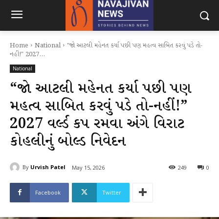
Home
National
"જો આટલી મહેનત કર્યા પછી પણ મહત્વ સાબિત કરવું પડે તો-
નહીં!" 2027...
National
“જો આટલી મહેનત કર્યા પછી પણ
મહત્વ સાબિત કરવું પડે તો-નહીં!”
2027 વર્લ્ડ કપ રમવા અંગે વિરાટ
કોહલીનું બોલ્ડ નિવેદન
By
Urvish Patel
May 15, 2026
249
0
Facebook
Twitter