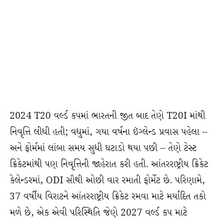
2024 T20 વર્લ્ડ કપમાં ભારતની જીત બાદ તેણે T20I માંથી
નિવૃત્તિ લીધી હતી; વધુમાં, ગયા વર્ષના ઇંગ્લેન્ડ પ્રવાસ પહેલા –
અને ફોર્મમાં લાંબા સમય સુધી ઘટાડો થયા પછી – તેણે ટેસ્ટ
ક્રિકેટમાંથી પણ નિવૃત્તિની જાહેરાત કરી હતી. આંતરરાષ્ટ્રીય ક્રિકેટ
કેલેન્ડરમાં, ODI સૌથી ઓછી વાર રમાતી ફોર્મેટ છે. પરિણામે,
37 વર્ષીય વિરાટને આંતરરાષ્ટ્રીય ક્રિકેટ રમવા માટે મર્યાદિત તકો
મળે છે, એક એવી પરિસ્થિતિ જેણે 2027 વર્લ્ડ કપ માટે