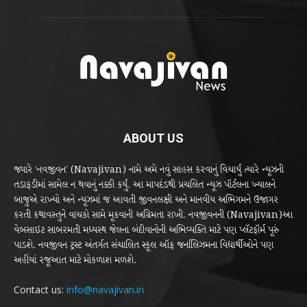
ABOUT US
જ્યારે ‘નવજીવન’ (Navajivan) નામે અમે નવું સાહસ કરવાનું વિચાર્યું ત્યારે ન્યૂઝની
તડાફડીમાં સામેલ ન થવાનું નક્કી કર્યું. આ માપદંડથી પ્રચલિત ન્યૂઝ પૉર્ટલના ખ્યાલને
બાજુએ રાખ્યો અને ન્યૂઝમાં જ આવતી જીવનલક્ષી અને માનવીય અભિગમને ઉજાગર
કરતી કથાવસ્તુને વાચકો સામે મૂકવાની અગ્રિમતા રાખી. નવજીવનની (Navajivan)આ
વેબસાઇટ સાબરમતી મધ્યસ્થ જેલના બંદીવાનોની અભિવ્યક્તિ માટે પણ પ્લૅટફૉર્મ પૂરું
પાડશે. નવજીવન ટ્રસ્ટ અંતર્ગત સંચાલિત સ્કૂલ ઑફ જર્નાલિઝમના વિદ્યાર્થીઓને પણ
અહીંયાં રજૂઆત માટે મોકળાશ મળશે.
Contact us:
info@navajivan.in