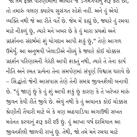
“જો તમે ફક્ત પરિણામોના આધારે જ ડગમગવાનું શરૂ કરો છો,
તો તમારું વલણ ક્યારેય સુસંગત રહેશે નહીં. અને હું એવો
વ્યક્તિ નથી જે આ રીતે વર્તે છે. જેમ મેં કહ્યું છે, જ્યારે હું રમવા
માટે નીકળું છું, ત્યારે મને ખબર છે કે હું મારા પ્રયત્નો અને
પ્રદર્શનના સંદર્ભમાં શું યોગદાન આપી શકું છું,” તેણે આગળ
ઉમેર્યું. આ અનુભવી ખેલાડીએ નોંધ્યું કે જ્યારે કોઈ ચોક્કસ
પ્રદર્શન પરિણામની ગેરંટી આપી શકતું નથી, ત્યારે તે તેના કાર્ય
નીતિ અને રમત પ્રત્યેના તેના સમર્પણમાં સંપૂર્ણ વિશ્વાસ ધરાવે છે
– સિદ્ધાંતો જેની આસપાસ તેણે તેની સમગ્ર જીવનશૈલી બનાવી
છે. “હું જાણું છું કે હું શું આપી શકું છું કારણ કે તે ખરેખર મારું
જીવન કેવી રીતે જીવે છે. એવું નથી કે હું અચાનક કોઈ ચોક્કસ
શ્રેણીની તૈયારી માટે બે કે ત્રણ અઠવાડિયા અગાઉથી સખત
મહેનત કરવાનું શરૂ કરી દઉં છું. હું આખા વર્ષ દરમિયાન આ
જીવનશૈલી જાળવી રાખું છું. તેથી, જો તમે મને રમવા માટે