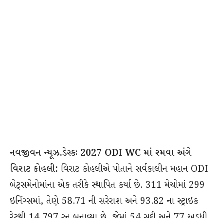
નવજીવન ન્યૂઝ.ડેસ્કઃ 2027 ODI WC માં રમવા અંગે
વિરાટ કોહલી:
વિરાટ કોહલીએ પોતાને સર્વકાલીન મહાન ODI
બેટ્સમેનોમાંના એક તરીકે સ્થાપિત કર્યા છે. 311 મેચોમાં 299
ઇનિંગ્સમાં, તેણે 58.71 ની સરેરાશ અને 93.82 ના સ્ટ્રાઇક
રેટથી 14,797 રન બનાવ્યા છે, જેમાં 54 સદી અને 77 અડધી