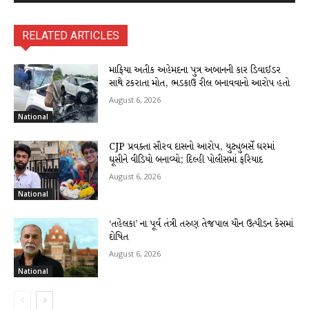
RELATED ARTICLES
માફિયા અતીક અહેમદના પુત્ર અબાનની કાર ડિવાઈડર
સાથે ટકરાતા મોત, ભડકાઉ રીલ બનાવવાનો આરોપ હતો
August 6, 2026
National
CJP પ્રવક્તા સૌરવ દાસનો આરોપ, યુટ્યુબર્સે ઘરમાં
ઘૂસીને વીડિયો બનાવ્યો; દિલ્હી પોલીસમાં ફરિયાદ
August 6, 2026
National
‘તહેલકા’ ના પૂર્વ તંત્રી તરુણ તેજપાલ યૌન ઉત્પીડન કેસમાં
દોષિત
August 6, 2026
National