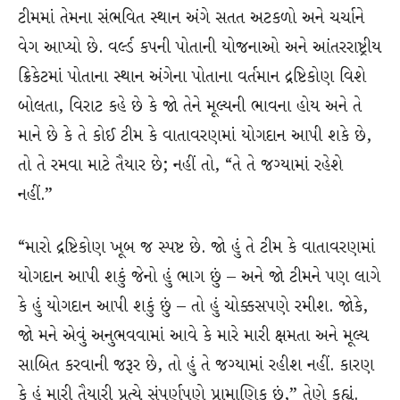
ટીમમાં તેમના સંભવિત સ્થાન અંગે સતત અટકળો અને ચર્ચાને
વેગ આપ્યો છે. વર્લ્ડ કપની પોતાની યોજનાઓ અને આંતરરાષ્ટ્રીય
ક્રિકેટમાં પોતાના સ્થાન અંગેના પોતાના વર્તમાન દ્રષ્ટિકોણ વિશે
બોલતા, વિરાટ કહે છે કે જો તેને મૂલ્યની ભાવના હોય અને તે
માને છે કે તે કોઈ ટીમ કે વાતાવરણમાં યોગદાન આપી શકે છે,
તો તે રમવા માટે તૈયાર છે; નહીં તો, “તે તે જગ્યામાં રહેશે
નહીં.”
“મારો દ્રષ્ટિકોણ ખૂબ જ સ્પષ્ટ છે. જો હું તે ટીમ કે વાતાવરણમાં
યોગદાન આપી શકું જેનો હું ભાગ છું – અને જો ટીમને પણ લાગે
કે હું યોગદાન આપી શકું છું – તો હું ચોક્કસપણે રમીશ. જોકે,
જો મને એવું અનુભવવામાં આવે કે મારે મારી ક્ષમતા અને મૂલ્ય
સાબિત કરવાની જરૂર છે, તો હું તે જગ્યામાં રહીશ નહીં. કારણ
કે હું મારી તૈયારી પ્રત્યે સંપૂર્ણપણે પ્રામાણિક છું,” તેણે કહ્યું.