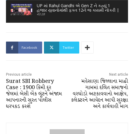
UP માં Rahul Gandhi એ Gen Z ને કહ્યું 1
હજાર યુવાનોમાંથી ફક્ત 12ને જ કાયમી નોકરી |
Today News
43:28
Facebook
Twitter
Previous article
Next article
Surat SBI Robbery
મહેસાણા જિલ્લાના માઢી
Case : 1900 કિમી દૂર
ગામમાં દલિત સમાજનો
જેલમાં બેસી બેંક લૂંટને અંજામ
વરઘોડો અટકાવવાનો આક્ષેપ,
આપનારની સુરત પોલીસ
કલેક્ટરને આવેદન આપી સુરક્ષા
ધરપકડ કરશે
અને કાર્યવાહી માગ