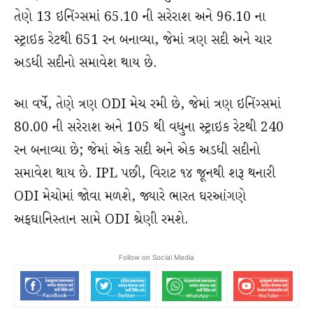
તેણે 13 ઇનિંગ્સમાં 65.10 ની સરેરાશ અને 96.10 ના
સ્ટ્રાઇક રેટથી 651 રન બનાવ્યા, જેમાં ત્રણ સદી અને ચાર
અડધી સદીનો સમાવેશ થાય છે.
આ વર્ષે, તેણે ત્રણ ODI મેચ રમી છે, જેમાં ત્રણ ઇનિંગ્સમાં
80.00 ની સરેરાશ અને 105 થી વધુના સ્ટ્રાઇક રેટથી 240
રન બનાવ્યા છે; જેમાં એક સદી અને એક અડધી સદીનો
સમાવેશ થાય છે. IPL પછી, વિરાટ ૧૪ જૂનથી શરૂ થનારી
ODI મેચોમાં જોવા મળશે, જ્યારે ભારત ઘરઆંગણે
અફઘાનિસ્તાન સામે ODI શ્રેણી રમશે.
Follow on Social Media