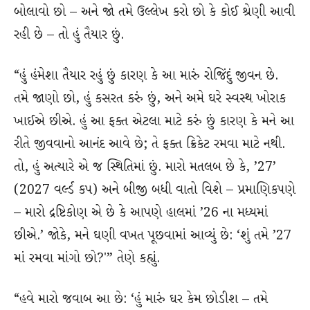
બોલાવો છો – અને જો તમે ઉલ્લેખ કરો છો કે કોઈ શ્રેણી આવી
રહી છે – તો હું તૈયાર છું.
“હું હંમેશા તૈયાર રહું છું કારણ કે આ મારું રોજિંદું જીવન છે.
તમે જાણો છો, હું કસરત કરું છું, અને અમે ઘરે સ્વસ્થ ખોરાક
ખાઈએ છીએ. હું આ ફક્ત એટલા માટે કરું છું કારણ કે મને આ
રીતે જીવવાનો આનંદ આવે છે; તે ફક્ત ક્રિકેટ રમવા માટે નથી.
તો, હું અત્યારે એ જ સ્થિતિમાં છું. મારો મતલબ છે કે, ’27’
(2027 વર્લ્ડ કપ) અને બીજી બધી વાતો વિશે – પ્રમાણિકપણે
– મારો દ્રષ્ટિકોણ એ છે કે આપણે હાલમાં ’26 ના મધ્યમાં
છીએ.’ જોકે, મને ઘણી વખત પૂછવામાં આવ્યું છે: ‘શું તમે ’27
માં રમવા માંગો છો?'” તેણે કહ્યું.
“હવે મારો જવાબ આ છે: ‘હું મારું ઘર કેમ છોડીશ – તમે