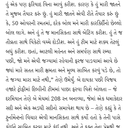
હું એક પણ ફરિયાદ વિના આવું કરીશ. કારણ કે હું મારી જાતને
તે મુજબ તૈયાર કરું છું. હું મારી જાતને એવી રીતે તૈયાર કરું છું
કે, 50 ઓવરની રમતમાં, દરેક બોલ મને મારી કારકિર્દીનો છેલ્લો
બોલ લાગે. અને હું તે જ માનસિકતા સાથે બેટિંગ કરીશ. હું તે જ
તીવ્રતા સાથે વિકેટો વચ્ચે દોડીશ. અને હું ટીમ માટે શક્ય તેટલું
બધું કરીશ. છતાં, આટલી મહેનત અને સમર્પણ સાથે રમ્યા
પછી, જો મને એવી જગ્યામાં રહેવાની ફરજ પાડવામાં આવે છે
જ્યાં મારે સતત મારી ક્ષમતા અને મૂલ્ય સાબિત કરવું પડે છે, તો
તે જગ્યા મારા માટે નથી,” તેણે ઉમેર્યું. બે દાયકા પછી વિજય
હજારે ટ્રોફીમાં દિલ્હીની ટીમમાં પાછા ફરવા વિશે બોલતા – જે
દરમિયાન તેણે બે મેચમાં 208 રન બનાવ્યા, જેમાં એક ધમાકેદાર
સદી અને એક અડધી સદીનો સમાવેશ થાય છે – તેણે કહ્યું કે તે
ટુર્નામેન્ટનો વિચાર એવી માનસિકતા સાથે કર્યો હતો કે તેની પાસે
કોઈને સાબિત કરવા માટે કંઈ નથી, અને તે ફક્ત તેના પ્રેમથી જ