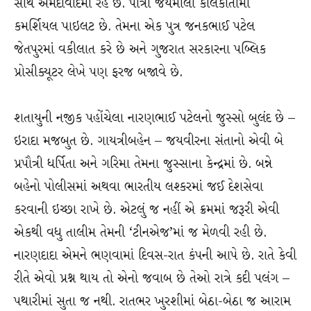
સાથે અમદાવાદમાં રહે છે. પૌત્રી જયમાલા કોલકાતામાં
કમર્શિયલ પાઇલટ છે. તેમના એક પુત્ર જનકભાઈ પટેલ
જેતપુરમાં વકીલાત કરે છે અને ગુજરાત સરકારના પબ્લિક
પ્રોસીક્યૂટર લેખે પણ ફરજ બજાવે છે.
શતાયુની નજીક પહોંચેલા નારણભાઈ પટેલનો જુસ્સો બુલંદ છે –
ઇરાદા મજબુત છે. ગાયત્રીબહેન – જયવીરના સંતાનો એવી બે
પ્રપૌત્રી ધર્પિતા અને ગરિમા તેમના જુસ્સાના કેન્દ્રમાં છે. બન્ને
બહેનો પોલીસમાં અથવા ભારતીય લશ્કરમાં જઈ દેશસેવા
કરવાની ઇચ્છા રાખે છે. એટલું જ નહીં એ ક્રમમાં જરૂરી એવી
એકથી વધુ તાલીમ તેમની ‘ટીનએજ’માં જ મેળવી રહી છે.
નારણદાદા એમને ભણવામાં દિવસ-રાત કંપની આપે છે. રાતે કેવી
રીતે એવો પ્રશ્ન થાય તો એનો જવાબ છે તેઓ રાત્રે કદી પલંગ –
પથારીમાં સુતા જ નથી. રાતભર ખુરશીમાં બેઠા-બેઠા જ આરામ