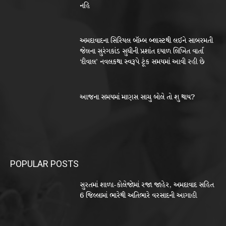
નહિ
અમદાવાદના સિરિયલ બૉમ્બ બ્લાસ્ટથી લઈને સાબરમતી
જેલના સુરંગકાંડ સુધીની પ્રશાંત દયાળ લિખિત વાર્તા
‘દીવાલ’ નવલકથા સ્વરૂપે ટૂંક સમયમાં આવી રહી છે
આજના સમયમાં માણસ સાચુ બોલે તો શુ થાય?
POPULAR POSTS
સુરતમાં શાળા-કોલેજોમાં રજા જાહેર, અમદાવાદ સહિત
6 જિલ્લામાં ભારેથી અતિભારે વરસાદની આગાહી