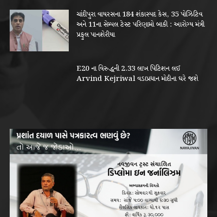
ચાંદીપુરા વાયરસના 184 શંકાસ્પદ કેસ, 35 પોઝિટિવ
અને 11ના સેમ્પલ ટેસ્ટ પરિણામો બાકી : આરોગ્ય મંત્રી
પ્રફુલ પાનશેરીયા
E20 ના વિરુદ્ધની 2.33 લાખ પિટિશન લઈ
Arvind Kejriwal વડાપ્રધાન મોદીના ઘરે જશે