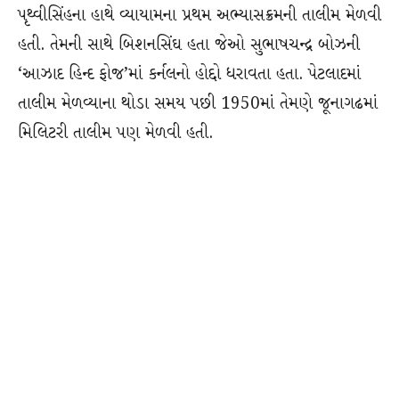
પૃથ્વીસિંહના હાથે વ્યાયામના પ્રથમ અભ્યાસક્રમની તાલીમ મેળવી
હતી. તેમની સાથે બિશનસિંઘ હતા જેઓ સુભાષચન્દ્ર બોઝની
‘આઝાદ હિન્દ ફોજ’માં કર્નલનો હોદ્દો ધરાવતા હતા. પેટલાદમાં
તાલીમ મેળવ્યાના થોડા સમય પછી 1950માં તેમણે જૂનાગઢમાં
મિલિટરી તાલીમ પણ મેળવી હતી.