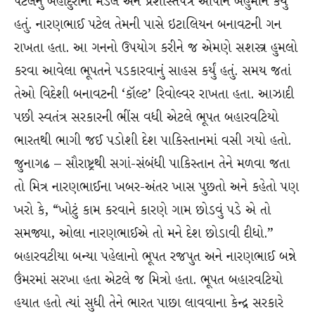
પટેલનું બહાદુરીનો મેડલ અને પ્રશસ્તિપત્ર આપીને બહુમાન કર્યું
હતું. નારણભાઈ પટેલ તેમની પાસે ઇટાલિયન બનાવટની ગન
રાખતા હતા. આ ગનનો ઉપયોગ કરીને જ એમણે સશસ્ત્ર હુમલો
કરવા આવેલા ભૂપતને પડકારવાનું સાહસ કર્યું હતું. સમય જતાં
તેઓ વિદેશી બનાવટની ‘કૉલ્ટ’ રિવોલ્વર રાખતા હતા. આઝાદી
પછી સ્વતંત્ર સરકારની ભીંસ વધી એટલે ભૂપત બહારવટિયો
ભારતથી ભાગી જઈ પડોશી દેશ પાકિસ્તાનમાં વસી ગયો હતો.
જુનાગઢ – સૌરાષ્ટ્રથી સગાં-સંબંધી પાકિસ્તાન તેને મળવા જતા
તો મિત્ર નારણભાઈના ખબર-અંતર ખાસ પુછતો અને કહેતો પણ
ખરો કે, “ખોટું કામ કરવાને કારણે ગામ છોડવું પડે એ તો
સમજ્યા, ઓલા નારણભાઈએ તો મને દેશ છોડાવી દીધો.”
બહારવટીયા બન્યા પહેલાનો ભૂપત રજપુત અને નારણભાઈ બન્ને
ઉંમરમાં સરખા હતા એટલે જ મિત્રો હતા. ભૂપત બહારવટિયો
હયાત હતો ત્યાં સુધી તેને ભારત પાછા લાવવાના કેન્દ્ર સરકારે