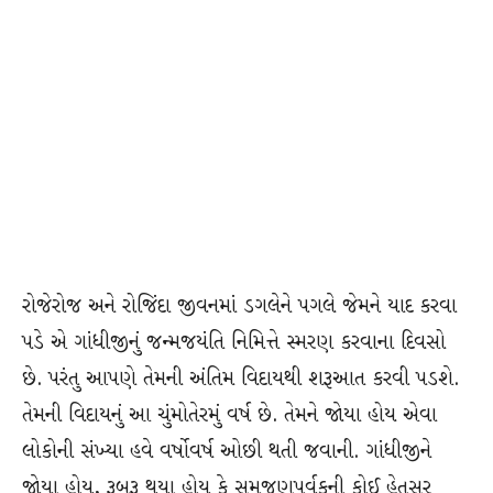
રોજેરોજ અને રોજિંદા જીવનમાં ડગલેને પગલે જેમને યાદ કરવા
પડે એ ગાંધીજીનું જન્મજયંતિ નિમિત્તે સ્મરણ કરવાના દિવસો
છે. પરંતુ આપણે તેમની અંતિમ વિદાયથી શરૂઆત કરવી પડશે.
તેમની વિદાયનું આ ચુંમોતેરમું વર્ષ છે. તેમને જોયા હોય એવા
લોકોની સંખ્યા હવે વર્ષોવર્ષ ઓછી થતી જવાની. ગાંધીજીને
જોયા હોય, રૂબરૂ થયા હોય કે સમજણપૂર્વકની કોઈ હેતુસર