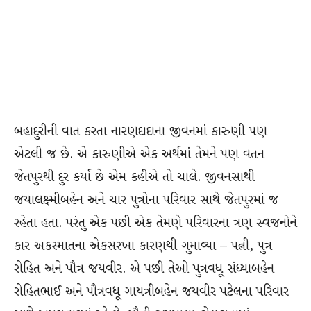
બહાદુરીની વાત કરતા નારણદાદાના જીવનમાં કારુણી પણ
એટલી જ છે. એ કારુણીએ એક અર્થમાં તેમને પણ વતન
જેતપુરથી દુર કર્યા છે એમ કહીએ તો ચાલે. જીવનસાથી
જયાલક્ષ્મીબહેન અને ચાર પુત્રોના પરિવાર સાથે જેતપુરમાં જ
રહેતા હતા. પરંતુ એક પછી એક તેમણે પરિવારના ત્રણ સ્વજનોને
કાર અકસ્માતના એકસરખા કારણથી ગુમાવ્યા – પત્ની, પુત્ર
રોહિત અને પૌત્ર જયવીર. એ પછી તેઓ પુત્રવધૂ સંધ્યાબહેન
રોહિતભાઈ અને પૌત્રવધૂ ગાયત્રીબહેન જયવીર પટેલના પરિવાર