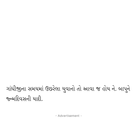
ગાંધીજીના સમયમાં ઉછરેલા યુવાનો તો આવા જ હોય ને. બાપુને
જ્ન્મદિવસની યાદી.
- Advertisement -