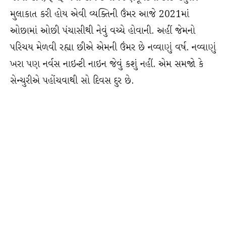
મુલાકાત કરી હોય એવી વ્યક્તિની ઉંમર આજે 2021માં
ઓછામાં ઓછી પંચાસીથી નેવું વચ્ચે હોવાની. અહીં જેમનો
પરિચય મેળવી રહ્યા છીએ એમની ઉંમર છે નવ્વાણું વર્ષ. નવ્વાણું
ખરા પણ નર્વસ નાઇન્ટી નાઇન જેવું કશું નહીં. એમ સમજો કે
સેન્ચુરીએ પહોંચવાથી સો દિવસ દુર છે.