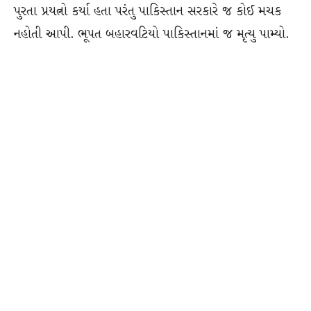
પુરતા પ્રયત્નો કર્યા હતા પરંતુ પાકિસ્તાન સરકારે જ કોઈ મચક
નહોતી આપી. ભૂપત બહારવટિયો પાકિસ્તાનમાં જ મૃત્યુ પામ્યો.