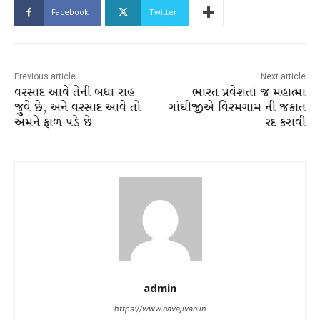
Facebook
Twitter
Previous article
Next article
વરસાદ આવે તેની બધા રાહ
ભારત પ્રવેશતાં જ મહાત્મા
જુવે છે, અને વરસાદ આવે તો
ગાંઘીજીએ વિરમગામ ની જકાત
અમને ફાળ પડે છે
રદ કરાવી
admin
https://www.navajivan.in