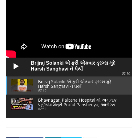
Brijraj Solanki એ ફરી એકવાર ડ્રગ્સ મુદ્દે
Harsh Sanghavi ને ઘેર્યા
02:10
Brijraj Solanki એ ફરી એકવાર ડ્રગ્સ મુદ્દે
Harsh Sanghavi ને ઘેર્યા
02:10
Bhavnagar: Palitana Hospital માં અચનાક
પહોંચ્યા મંત્રી Praful Pansheriya, આરોગ્ય
વિભાગમાં દોડધામ
07:53