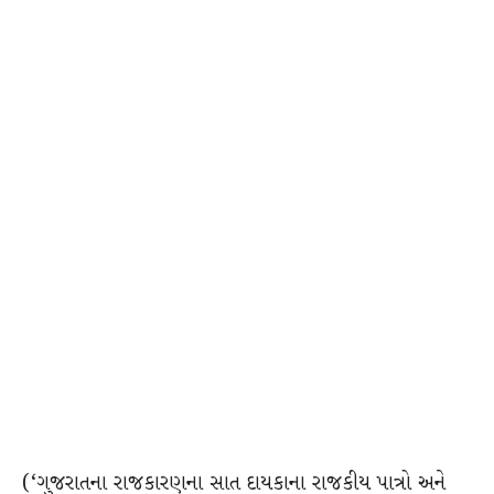
(‘ગુજરાતના રાજકારણના સાત દાયકાના રાજકીય પાત્રો અને