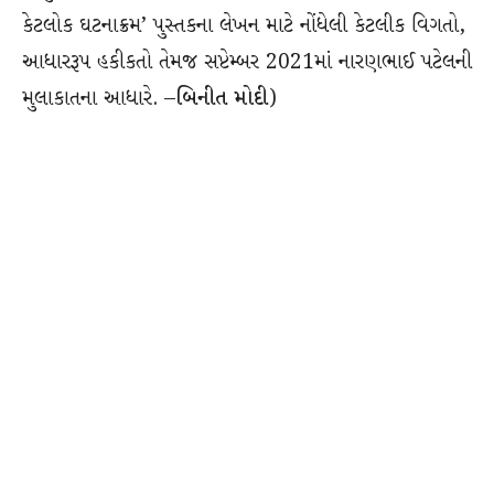
કેટલોક ઘટનાક્રમ’ પુસ્તકના લેખન માટે નોંધેલી કેટલીક વિગતો,
આધારરૂપ હકીકતો તેમજ સપ્ટેમ્બર 2021માં નારણભાઈ પટેલની
મુલાકાતના આધારે. –
બિનીત મોદી
)