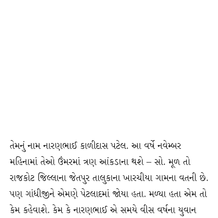
તેમનું નામ નારણભાઈ કાળીદાસ પટેલ. આ વર્ષે નવેમ્બર
મહિનામાં તેઓ ઉંમરમાં ત્રણ આંકડાના થશે – સો. મૂળ તો
રાજકોટ જિલ્લાના જેતપુર તાલુકાના ખારચીયા ગામના વતની છે.
પણ ગાંધીજીને એમણે પેટલાદમાં જોયા હતા. મળ્યા હતા એમ તો
કેમ કહેવાશે. કેમ કે નારણભાઈ એ સમયે વીસ વર્ષના યુવાન