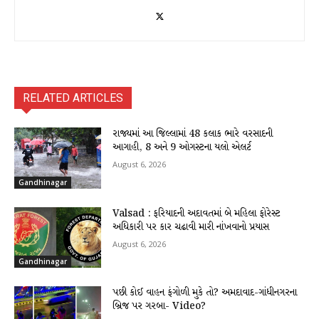
RELATED ARTICLES
રાજ્યમાં આ જિલ્લામાં 48 કલાક ભારે વરસાદની
આગાહી, 8 અને 9 ઓગસ્ટના યલો એલર્ટ
August 6, 2026
Gandhinagar
Valsad : ફરિયાદની અદાવતમાં બે મહિલા ફોરેસ્ટ
અધિકારી પર કાર ચઢાવી મારી નાંખવાનો પ્રયાસ
August 6, 2026
Gandhinagar
પછી કોઈ વાહન ફંગોળી મુકે તો? અમદાવાદ-ગાંધીનગરના
બ્રિજ પર ગરબા- Video?