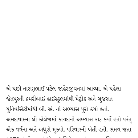
એ પછી નારણભાઈ પટેલ જાહેરજીવનમાં આવ્યા. એ પહેલા
જેતપુરની કમરીબાઈ હાઈસ્કૂલમાંથી મેટ્રીક અને ગુજરાત
યુનિવર્સિટીમાંથી બી. એ. નો અભ્યાસ પુરો કર્યો હતો.
અમદાવાદમાં લૉ કોલેજમાં કાયદાનો અભ્યાસ શરૂ કર્યો હતો પરંતુ
એક વર્ષના અંતે અધુરો મુક્યો. પરિવારની ખેતી હતી. સમય જતા