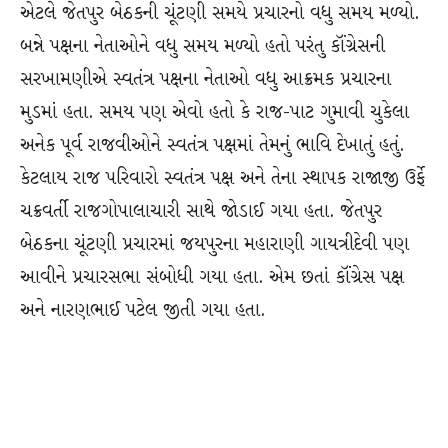
એટલે જેતપુર બેઠકની ચૂંટણી સમયે પ્રચારનો વધુ સમય મળ્યો.
બન્ને પક્ષના નેતાઓને વધુ સમય મળ્યો હતો પરંતુ કૉંગ્રેસની
સરખામણીએ સ્વતંત્ર પક્ષના નેતાઓ વધુ આક્રમક પ્રચારના
મુડમાં હતા. સમય પણ એવો હતો કે રાજ-પાટ ગુમાવી ચુકેલા
અનેક પૂર્વ રાજવીઓને સ્વતંત્ર પક્ષમાં તેમનું ભાવિ દેખાતું હતું.
કેટલાય રાજ પરિવારો સ્વતંત્ર પક્ષ અને તેના સ્થાપક રાજાજી ઉર્ફે
ચક્રવર્તી રાજગોપાલાચારી સાથે જોડાઈ ગયા હતા. જેતપુર
બેઠકના ચૂંટણી પ્રચારમાં જયપુરના મહારાણી ગાયત્રીદેવી પણ
આવીને પ્રચારસભા સંબોધી ગયા હતા. એમ છતાં કૉંગ્રેસ પક્ષ
અને નારણભાઈ પટેલ જીતી ગયા હતા.