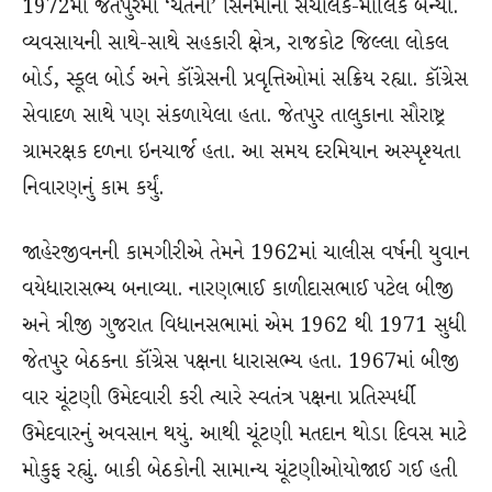
1972માં જેતપુરમાં ‘ચેતના’ સિનેમાના સંચાલક-માલિક બન્યા.
વ્યવસાયની સાથે-સાથે સહકારી ક્ષેત્ર, રાજકોટ જિલ્લા લોકલ
બોર્ડ, સ્કૂલ બોર્ડ અને કૉંગ્રેસની પ્રવૃત્તિઓમાં સક્રિય રહ્યા. કૉંગ્રેસ
સેવાદળ સાથે પણ સંકળાયેલા હતા. જેતપુર તાલુકાના સૌરાષ્ટ્ર
ગ્રામરક્ષક દળના ઇનચાર્જ હતા. આ સમય દરમિયાન અસ્પૃશ્યતા
નિવારણનું કામ કર્યું.
જાહેરજીવનની કામગીરીએ તેમને 1962માં ચાલીસ વર્ષની યુવાન
વયેધારાસભ્ય બનાવ્યા. નારણભાઈ કાળીદાસભાઈ પટેલ બીજી
અને ત્રીજી ગુજરાત વિધાનસભામાં એમ 1962 થી 1971 સુધી
જેતપુર બેઠકના કૉંગ્રેસ પક્ષના ધારાસભ્ય હતા. 1967માં બીજી
વાર ચૂંટણી ઉમેદવારી કરી ત્યારે સ્વતંત્ર પક્ષના પ્રતિસ્પર્ધી
ઉમેદવારનું અવસાન થયું. આથી ચૂંટણી મતદાન થોડા દિવસ માટે
મોકુફ રહ્યું. બાકી બેઠકોની સામાન્ય ચૂંટણીઓયોજાઈ ગઈ હતી