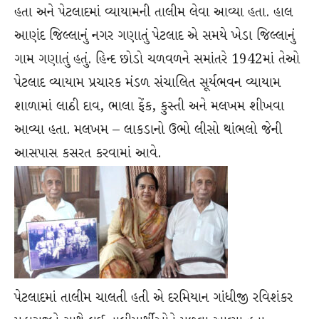
હતા અને પેટલાદમાં વ્યાયામની તાલીમ લેવા આવ્યા હતા. હાલ
આણંદ જિલ્લાનું નગર ગણાતું પેટલાદ એ સમયે ખેડા જિલ્લાનું
ગામ ગણાતું હતું. હિન્દ છોડો ચળવળને સમાંતરે 1942માં તેઓ
પેટલાદ વ્યાયામ પ્રચારક મંડળ સંચાલિત સૂર્યભવન વ્યાયામ
શાળામાં લાઠી દાવ, ભાલા ફેંક, કુસ્તી અને મલખમ શીખવા
આવ્યા હતા. મલખમ – લાકડાનો ઉભો લીસો થાંભલો જેની
આસપાસ કસરત કરવામાં આવે.
પેટલાદમાં તાલીમ ચાલતી હતી એ દરમિયાન ગાંધીજી રવિશંકર