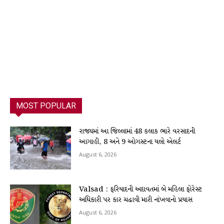
MOST POPULAR
રાજ્યમાં આ જિલ્લામાં 48 કલાક ભારે વરસાદની
આગાહી, 8 અને 9 ઓગસ્ટના યલો એલર્ટ
August 6, 2026
Valsad : ફરિયાદની અદાવતમાં બે મહિલા ફોરેસ્ટ
અધિકારી પર કાર ચઢાવી મારી નાંખવાનો પ્રયાસ
August 6, 2026