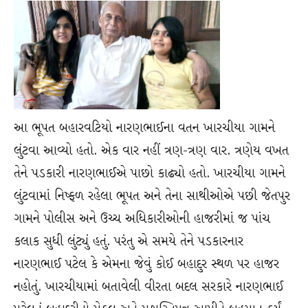
આ ભૂપત બહારવટિયો નારણભાઈના વતન ખારચીયા ગામને
લુંટવા આવ્યો હતો. એક વાર નહીં ત્રણ-ત્રણ વાર. ત્રણેય વખત
તેને પડકારી નારણભાઈએ પાછો કાઢ્યો હતો. ખારચીયા ગામને
લુંટવામાં નિષ્ફળ રહેલા ભૂપત અને તેના સાથીઓએ પછી જેતપુર
ગામને પોલીસ અને ઉચ્ચ અધિકારીઓની હાજરીમાં જ પાંચ
કલાક સુધી લુંટ્યું હતું. પરંતુ એ સમયે તેને પડકારનાર
નારણભાઈ પટેલ કે એમના જેવું કોઈ બહાદુર સ્થળ પર હાજર
નહોતું. ખારચીયામાં બતાવેલી વીરતા બદલ સરકારે નારણભાઈ