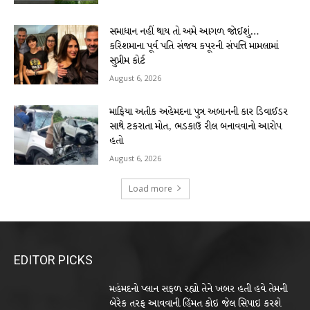
સમાધાન નહીં થાય તો અમે આગળ જોઈશું…
કરિશમાના પૂર્વ પતિ સંજય કપૂરની સંપત્તિ મામલામાં
સુપ્રીમ કોર્ટ
August 6, 2026
માફિયા અતીક અહેમદના પુત્ર અબાનની કાર ડિવાઈડર
સાથે ટકરાતા મોત, ભડકાઉ રીલ બનાવવાનો આરોપ
હતો
August 6, 2026
Load more
EDITOR PICKS
મહંમદનો પ્લાન સફળ રહ્યો તેને ખબર હતી હવે તેમની
બેરેક તરફ આવવાની હિંમત કોઇ જેલ સિપાઇ કરશે