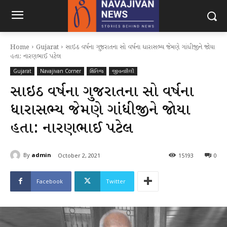
Home
Gujarat
સાઇઠ વર્ષના ગુજરાતના સો વર્ષના ધારાસભ્ય જેમણે ગાંધીજીને જોયા
હતા: નારણભાઈ પટેલ
Gujarat
Navajivan Corner
ક્ષિતિજ
જીવનશૈલી
સાઇઠ વર્ષના ગુજરાતના સો વર્ષના
ધારાસભ્ય જેમણે ગાંધીજીને જોયા
હતા: નારણભાઈ પટેલ
By
admin
October 2, 2021
15193
0
Facebook
Twitter