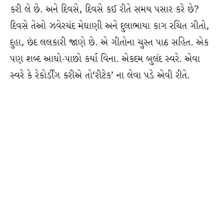
કરી લે છે. અને દિવસે, દિવસે કઈ રીતે સમય પસાર કરે છે?
દિવસે તેઓ ઝવેરચંદ મેઘાણી અને દુલાભાયા કાગ રચિત ગીતો,
દુહા, છંદ લલકારી જાણે છે. એ ગીતોના ચુસ્ત પાઠ સહિત. એક
પણ શબ્દ આઘો-પાછો કર્યા વિના. એકદમ બુલંદ સ્વરે. એવા
સ્વરે કે રેકોર્ડીંગ કરીએ તો‘રીટેક’ ના લેવા પડે એવી રીતે.