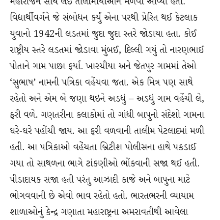
મહારાજને સાથે લઈ તાલીમાર્થીઓને મળવા આવ્યા હતા.
વિદ્યાર્થીવર્ગને જે સંબોધન કર્યું એના પરથી પ્રેરિત થઈ કેટલાક
યુવાનો 1942ની લડતમાં જુદા જુદા સ્તરે જોડાયા હતા. કોઈ
રાષ્ટ્રીય સ્તરે લડતમાં જોડાવા મુંબઈ, દિલ્લી ગયું તો નારણભાઈ
પોતાને ગામ પાછા ફર્યા. ખારચીયા અને જેતપુર ગામમાં તેઓ
‘સુભાષ’ નામની પત્રિકા વહેંચવા જતા. એક મિત્ર પણ સાથે
રહેતો અને એમ બે જણા થઇને અડધું – અડધું ગામ વહેંચી લે,
ફરી વળે. ગણતરીના કલાકોમાં તો ગાંધી બાપુનો સંદેશો ગામના
ઘરે-ઘરે પહોંચી જાય. આ ફરી વળવાની તાલીમ પેટલાદમાં મળી
હતી. આ પત્રિકાઓ વહેંચતા બ્રિટીશ પોલીસના હાથે પકડાઈ
ગયા તો સાથળના ભાગે ટાંકણીઓ ભોંકવાની સજા થઈ હતી.
પીડાદાયક સજા હતી પરંતુ આઝાદી કાજે અને બાપુના માટે
ભોગવવાની છે એવો ભાવ રહેતો હતો. ભારતભરની વ્યાયામ
શાળાઓનું કેન્દ્ર ગણાતા મહારાષ્ટ્રના અમરાવતીથી આવેલા