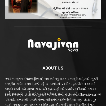
ABOUT US
જ્યારે ‘નવજીવન’ (Navajivan) નામે અમે નવું સાહસ કરવાનું વિચાર્યું ત્યારે ન્યૂઝની
તડાફડીમાં સામેલ ન થવાનું નક્કી કર્યું. આ માપદંડથી પ્રચલિત ન્યૂઝ પૉર્ટલના ખ્યાલને
બાજુએ રાખ્યો અને ન્યૂઝમાં જ આવતી જીવનલક્ષી અને માનવીય અભિગમને ઉજાગર
કરતી કથાવસ્તુને વાચકો સામે મૂકવાની અગ્રિમતા રાખી. નવજીવનની (Navajivan)આ
વેબસાઇટ સાબરમતી મધ્યસ્થ જેલના બંદીવાનોની અભિવ્યક્તિ માટે પણ પ્લૅટફૉર્મ પૂરું
પાડશે. નવજીવન ટ્રસ્ટ અંતર્ગત સંચાલિત સ્કૂલ ઑફ જર્નાલિઝમના વિદ્યાર્થીઓને પણ