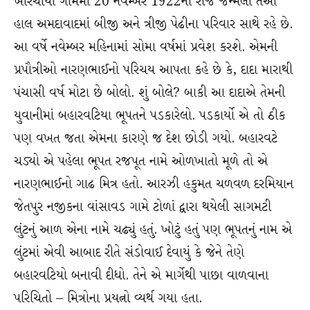
ખારચીયા ગામમાં 20 નવેમ્બર 1922ના રોજ જન્મેલા તેઓ
હાલ અમદાવાદમાં બીજી અને ત્રીજી પેઢીના પરિવાર સાથે રહે છે.
આ વર્ષે નવેમ્બર મહિનામાં સોમા વર્ષમાં પ્રવેશ કરશે. એમની
પ્રપૌત્રીઓ નારણભાઈનો પરિચય આપતા કહે છે કે, દાદા મારાથી
પંચાસી વર્ષ મોટા છે બોલો. શું બોલે? બાકી આ દાદાએ તેમની
યુવાનીમાં બહારવટિયા ભૂપતને પડકારેલો. પડકાર્યો એ તો ઠીક
પણ વખત જતા એમના કારણે જ દેશ છોડી ગયો. બહારવટે
ચડ્યો એ પહેલા ભૂપત રજપૂત નામે ઓળખાતો મૂળે તો એ
નારણભાઈનો ગાઢ મિત્ર હતો. આરઝી હકુમત ચળવળ દરમિયાન
જેતપુર નજીકના વાંસાવડ ગામે ટોળાં દ્વારા થયેલી સાગમટી
લુંટનું આળ એના નામે ચઢ્યું હતું. ખોટું હતું પણ ભૂપતનું નામ એ
લુંટમાં એવી આબાદ રીતે સંડોવાઈ દેવાયું કે જેને તેણે
બહારવટિયો બનાવી દીધો. તેને એ માર્ગેથી પાછા વાળવાના
પરિચિતો – મિત્રોના પ્રયત્નો વ્યર્થ ગયા હતા.