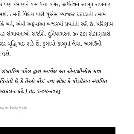
કોઈ પણ દબાણને વસ થયા વગર, અર્થતંત્રને સાબુત રાખનાર
ાખશે. તેમની વિદાય પછી યુએસ વ્યાજદર ઘટાડાની તમામ
િ બને, એવી અફવાઓ બજારમાં પ્રવર્તતી રહી છે. પરિણામે
્મક સંભાવનાઓ સર્જાશે. દુનિયાભરના ૩૦ ટકા રોકાણકારો
ાજદર વૃદ્ધિ થઇ શકે છે. ફુગાવો કાબુમાં લેવા, અગાઉની
 હશે.
્રાહિમ પટેલ દ્વારા કરાયેલ આ એનાલીસીસ માત્ર
ને વિનંતી છે કે તેઓ કોઈ નવા સોદા કે પોઝીશન સ્થાપિત
ું આકલન કરે.) તા. ૧-૦૫-૨૦૨૬
low on Social Media