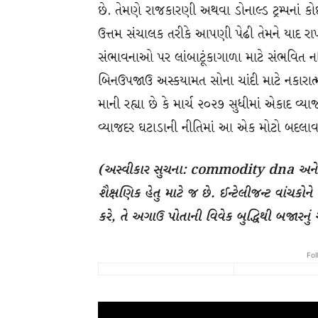
છે. તેમણે રાજકારણી અથવા ડોનાલ્ડ ટ્રમ્પનાં 
ઉત્તમ સંચાલક તરીકે આપણી પેઢી તેમને યાદ ર
સંભાવનાઓ પર લાંબાટૂંકાગાળા માટે સંભવિત નહ
બિનઉપજાઉ અસ્કયામત સોના ચાંદી માટે નકારાત
માની રહ્યા છે કે માર્ચ ૨૦૨૭ સુધીમાં એકાદ વ્ય
વ્યાજદર ઘટાડાની નીતિમાં આ એક મોટો બદલાવ
(અસ્વીકાર સુચના: commodity dna અને ઇબ
શૈક્ષણિક હેતુ માટે જ છે. ઈન્ટેલીજન્ટ વાંચકો
કરે, તે અગાઉ પોતાની વિવેક બુદ્ધિથી બજારન
Fol