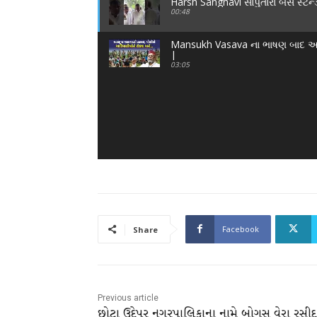
Harsh Sanghavi સાપુતારા બસ સ્ટેન્
00:48
Mansukh Vasava ના ભાષણ બાદ અધ
|
03:05
Facebook
Share
Previous article
છોટા ઉદેપુર નગરપાલિકાના નામે બોગસ વેરા રસી