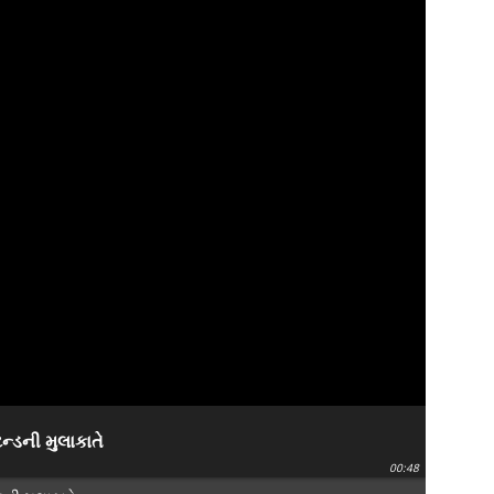
ન્ડની મુલાકાતે
00:48