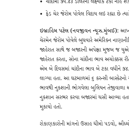
ચાંદીમાં ૭૫.૪૩ ડોલરનો લક્ષ્યાંક ટકી નહિ
ફેડ ચેર જેરોમ પોવેલ વિદાય લઇ રહ્યા છે ત્યાર
ઇબ્રાહિમ પટેલ (નવજીવન ન્યૂઝ.મુંબઈ):
આખા 
ચેરમેન જેરોમ પોવેલે બુધવારે અમેરિકન નાણાનીતિ 
જાહેરાત સાથે જ બજારની અપેક્ષા મુજબ જ યુએસ
જાહેરાત કરતા, સોના ચાંદીના ભાવ અચોક્કસ રીત
એમ બે દિવસમાં ચાંદીના ભાવ બે ટકા વધીને ૭૪.૫
લાગ્યા હતા. આ ઘટમાળમાં ૬ કરન્સી બાસ્કેટનો 
ભાવથી નુકશાની ભોગવેલા બુલિયન તેજીવાળા અ
નુકશાન સરભર કરવા બજારમાં ધસી આવ્યા હતા. 
મુકાયો હતો.
રોકાણકારોની માંગનો ઉસાહ ધીમો પડવો, ઔધ્ય