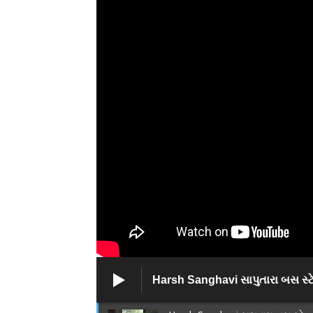
Harsh Sanghavi સાપુતારા બસ સ્ટે