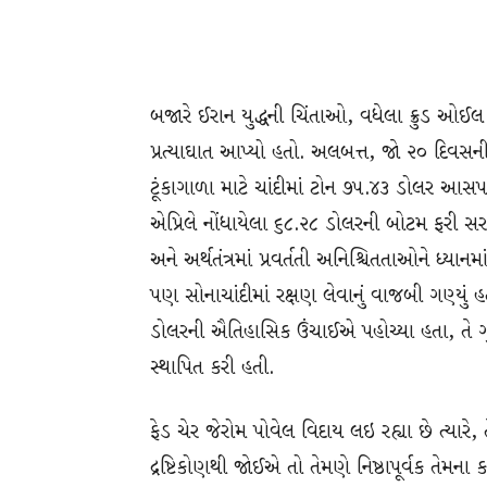
બજારે ઈરાન યુદ્ધની ચિંતાઓ, વધેલા ક્રુડ ઓઈલ 
પ્રત્યાઘાત આપ્યો હતો. અલબત્ત, જો ૨૦ દિવસ
ટૂંકાગાળા માટે ચાંદીમાં ટોન ૭૫.૪૩ ડોલર આસ
એપ્રિલે નોંધાયેલા ૬૮.૨૮ ડોલરની બોટમ ફરી સ
અને અર્થતંત્રમાં પ્રવર્તતી અનિશ્ચિતતાઓને ધ્યાન
પણ સોનાચાંદીમાં રક્ષણ લેવાનું વાજબી ગણ્યું હ
ડોલરની ઐતિહાસિક ઉંચાઈએ પહોચ્યા હતા, તે ગુર
સ્થાપિત કરી હતી.
ફેડ ચેર જેરોમ પોવેલ વિદાય લઇ રહ્યા છે ત્યારે, ત
દ્રષ્ટિકોણથી જોઈએ તો તેમણે નિષ્ઠાપૂર્વક તેમના