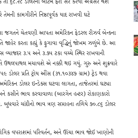
 શકે તો ૬૮.૨૮ ડોલરની બોટમ ફરી સર કરવા અગ્રેસર થશે
ે તેમની કામગીરીને નિષ્ઠાપૂર્વક યાદ રાખવી ઘટે
જગતને ચેતવણી આપતા અમેરિકન ફેડરલ રીઝર્વ બેન્કના
જાહેર કરતા કહ્યું કે ફુગાવા વૃદ્ધિનું જોખમ ઝળુંબે છે. આ
 વ્યાજદર ૩.૫ અને ૩.૭૫ ટકા વચ્ચે સ્થિર રાખવાની
ે ઉથલપાથલ મચાવશે એ નક્કી થઇ ગયું. ગુરુ અને શુક્રવારે
૯ ડોલર પ્રતિ ટ્રોય ઔંસ (૩૧.૧૦૩૪૭ ગ્રામ) ટ્રેડ થવા
અમેરિકન ડોલર ઇન્ડેક્સ ઘટવા લાગતા, તાજેતરમાં ઘટ્યા
ને કસીને ભાવ કરવાવાળા (બારગેન હન્ટર) રોકાણકારો
બુધવારે ચાંદીનો ભાવ ત્રણ સપ્તાહના તળિયે ૭૦.૮૬ ડોલર
ોગિક વપરાશમાં પરિવર્તન, અને ઊંચા ભાવ જોઈ ખાણોની