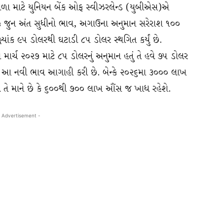
ગાળા માટે યુનિયન બેંક ઓફ સ્વીઝરલેન્ડ (યુબીએસ)એ
્કે જુન અંત સુધીનો ભાવ, અગાઉના અનુમાન સરેરાશ ૧૦૦
ષ્યાંક ૯૫ ડોલરથી ઘટાડી ૮૫ ડોલર સ્થગિત કર્યું છે.
માર્ચ ૨૦૨૭ માટે ૮૫ ડોલરનું અનુમાન હતું તે હવે ૭૫ ડોલર
 કરીને આ નવી ભાવ આગાહી કરી છે. બેન્કે ૨૦૨૬મા ૩૦૦૦ લાખ
 તે માને છે કે ૬૦૦થી ૭૦૦ લાખ ઔંસ જ ખાધ રહેશે.
 Advertisement -