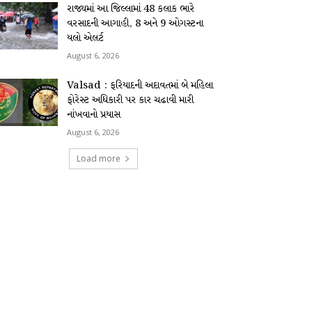
રાજ્યમાં આ જિલ્લામાં 48 કલાક ભારે
વરસાદની આગાહી, 8 અને 9 ઓગસ્ટના
યલો એલર્ટ
August 6, 2026
Valsad : ફરિયાદની અદાવતમાં બે મહિલા
ફોરેસ્ટ અધિકારી પર કાર ચઢાવી મારી
નાંખવાનો પ્રયાસ
August 6, 2026
Load more