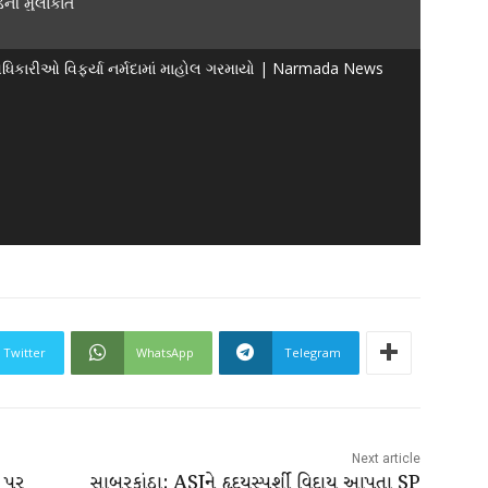
ડની મુલાકાતે
િકારીઓ વિફર્યા નર્મદામાં માહોલ ગરમાયો | Narmada News
Twitter
WhatsApp
Telegram
Next article
દ પર
સાબરકાંઠા: ASIને હૃદયસ્પર્શી વિદાય આપતા SP