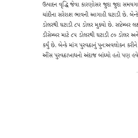
ઉત્પાદન વૃદ્ધિ જેવા કારણોસર જુદા જુદા સમય
ચાંદીના સરેરાશ ભાવની આગાહી ઘટાડી છે. બેન
ડોલરથી ઘટાડી ૮૫ ડોલર મુક્યો છે. સપ્ટેમ્બર લક્
ડીસેમ્બર માટે ૮૫ ડોલરથી ઘટાડી ૮૦ ડોલર અને 
કર્યું છે. બેન્કે માંગ પુરવઠાનું પુન:અવલોકન
ઔંસ પુરવઠાખાધનો અંદાજ બાંધ્યો હતો પણ હવે
-