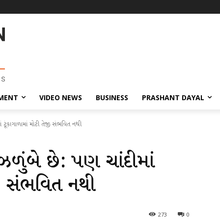
MENT
VIDEO NEWS
BUSINESS
PRASHANT DAYAL
માં ટૂંકાગાળામાં મોટી તેજી સંભવિત નથી
 ઝળુંબે છે: પણ ચાંદીમાં
જી સંભવિત નથી
273
0