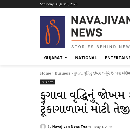
Saturday, August 8, 2026
GUJARAT
NATIONAL
ENTERTAIN
Home
Business
ફુગાવા વૃદ્ધિનું જોખમ ઝળુંબે છે: પણ ચાંદી
Business
ફુગાવા વૃદ્ધિનું જોખમ
ટૂંકાગાળામાં મોટી તે
By
Navajivan News Team
May 1, 2026