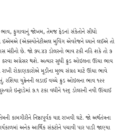
ભાવ, ફુગાવાનું જોખમ, તેમજ ફેડનાં સંકેતોને સીધો
ની ઇએમએ (એક્સ્પોનેટીઅલ મુવિંગ એવરેજને ધ્યાને લઈએ તો
પાસ મંદીનો છે. જો ૭૫.૪૩ ડોલરનો ભાવ ટકી નહિ શકે તો ૭
ર કરવા અગ્રેસર થશે. અત્યાર સુધી ક્રુડ ઓઇલના ઊંચા ભાવ
માં રાખી રોકાણકારોએ મૂડીના મુલ્ય સંગ્રહ માટે ઊંચા ભાવે
તું. રશિયા યુક્રેનની લડાઈ વચ્ચે ક્રુડ ઓઇલના ભાવ ૧૨૨
ુવારે ઇન્ટ્રાડેમાં ૭.૧ ટકા વધીને ૧૨૬ ડોલરની નવી ઊંચાઈ
ેમની કામગીરીને નિષ્ઠાપૂર્વક યાદ રાખવી ઘટે. જો અર્થતંત્રના
 કાર્યકાળમાં અનેક આર્થિક સંકટોને પચાવી પાર પાડી જાણ્યા