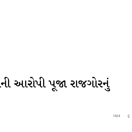
સની આરોપી પૂજા રાજગોરનું
1424
0