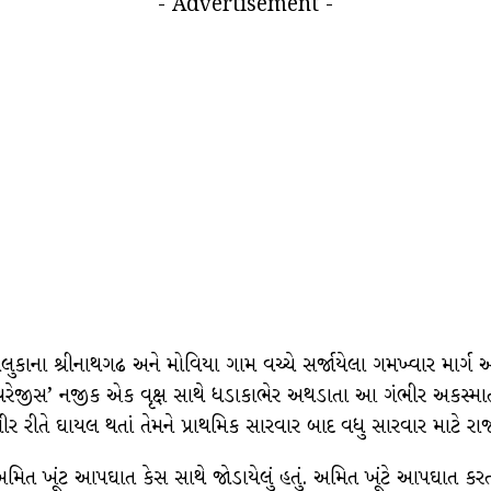
- Advertisement -
ુકાના શ્રીનાથગઢ અને મોવિયા ગામ વચ્ચે સર્જાયેલા ગમખ્વાર માર્ગ અ
ેવરેજીસ’ નજીક એક વૃક્ષ સાથે ધડાકાભેર અથડાતા આ ગંભીર અકસ્માત સ
ીર રીતે ઘાયલ થતાં તેમને પ્રાથમિક સારવાર બાદ વધુ સારવાર માટે રા
અમિત ખૂંટ આપઘાત કેસ સાથે જોડાયેલું હતું. અમિત ખૂંટે આપઘાત કરતા