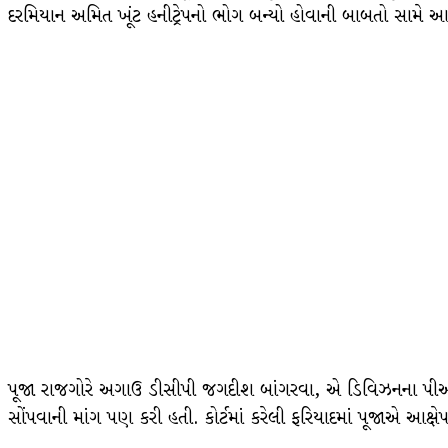
દરમિયાન અમિત ખૂંટ હનીટ્રેપનો ભોગ બન્યો હોવાની બાબતો સામે
પૂજા રાજગોરે અગાઉ ડીસીપી જગદીશ બાંગરવા, એ ડિવિઝનના પીઆ
સોંપવાની માંગ પણ કરી હતી. કોર્ટમાં કરેલી ફરિયાદમાં પૂજાએ આક્ષેપ 