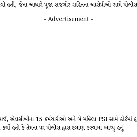
 આવી હતી, જેના આધારે પૂજા રાજગોર સહિતના આરોપીઓ સામે પોલીસ 
- Advertisement -
ઈ, એલસીબીના 15 કર્મચારીઓ અને બે મહિલા PSI સામે કોર્ટમાં 
કર્યો હતો કે તેમના પર પોલીસ દ્વારા દબાણ કરવામાં આવ્યું હતું.