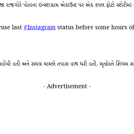
ાજગોરે પોતાના ઇન્સ્ટાગ્રામ એકાઉન્ટ પર એક કપલ ફોટો સ્ટોરીમાં શેર ક
cuse last
#Instagram
status before some hours of
ંચી હતી અને સમગ્ર મામલે તપાસ હાથ ધરી હતી. મૃતદેહને શિવમ સાર્વ
- Advertisement -