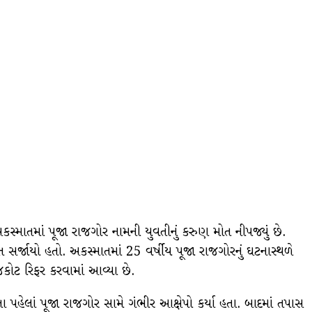
કસ્માતમાં પૂજા રાજગોર નામની યુવતીનું કરુણ મોત નીપજ્યું છે.
ર્જાયો હતો. અકસ્માતમાં 25 વર્ષીય પૂજા રાજગોરનું ઘટનાસ્થળે
જકોટ રિફર કરવામાં આવ્યા છે.
 પહેલાં પૂજા રાજગોર સામે ગંભીર આક્ષેપો કર્યા હતા. બાદમાં તપાસ