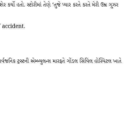
ર્યો હતો. સ્ટોરીમાં તેણે ‘તુજે પ્યાર કરતે કરતે મેરી ઉમ્ર ગુઝર
 accident.
જનિક ટ્રસ્ટની એમ્બ્યુલન્સ મારફતે ગોંડલ સિવિલ હોસ્પિટલ ખાતે