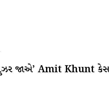
.
ઉમ્ર ગુઝર જાએ’ Amit Khunt કે