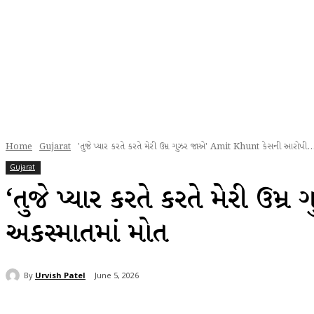
Home
Gujarat
'તુજે પ્યાર કરતે કરતે મેરી ઉમ્ર ગુઝર જાએ' Amit Khunt કેસની આરોપી..
Gujarat
‘તુજે પ્યાર કરતે કરતે મેરી 
અકસ્માતમાં મોત
By
Urvish Patel
June 5, 2026
Share