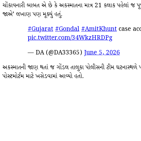
ચોંકાવનારી બાબત એ છે કે અકસ્માતના માત્ર 21 કલાક પહેલાં જ પૂજા ર
જાએ’ લખાણ પણ મૂક્યું હતું.
#Gujarat
#Gondal
#AmitKhunt
case ac
pic.twitter.com/34WkzHRDPg
— DA (@DA33365)
June 5, 2026
અકસ્માતની જાણ થતાં જ ગોંડલ તાલુકા પોલીસની ટીમ ઘટનાસ્થળે પહો
પોસ્ટમોર્ટમ માટે ખસેડવામાં આવ્યો હતો.