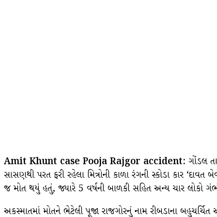
Amit Khunt case Pooja Rajgor accident:
ગોંડલ તાલ
સાસણથી પરત ફરી રહેલા મિત્રોની કાળા રંગની સ્કોડા કાર ‘દાવત બ
જ મોત થયું હતું, જ્યારે 5 વર્ષની બાળકી સહિત અન્ય ચાર લોકો ગંભ
અકસ્માતમાં મોતને ભેટેલી પૂજા રાજગોરનું નામ રીબડાના બહુચર્ચિત 