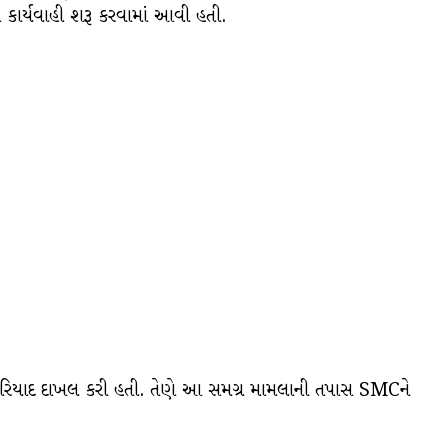
કાર્યવાહી શરૂ કરવામાં આવી હતી.
ફરિયાદ દાખલ કરી હતી. તેણે આ સમગ્ર મામલાની તપાસ SMCને