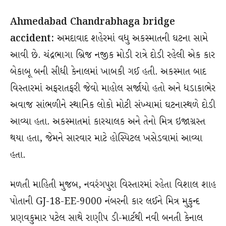
Ahmedabad Chandrabhaga bridge
accident:
અમદાવાદ શહેરમાં વધુ અકસ્માતની ઘટના સામે
આવી છે. ચંદ્રભાગા બ્રિજ નજીક મોડી રાત્રે દોડી રહેલી એક કાર
બેકાબૂ બની સીધી કેનાલમાં ખાબકી ગઈ હતી. અકસ્માત બાદ
વિસ્તારમાં અફરાતફરી જેવો માહોલ સર્જાયો હતો અને ધડાકાભેર
અવાજ સાંભળીને સ્થાનિક લોકો મોટી સંખ્યામાં ઘટનાસ્થળે દોડી
આવ્યા હતા. અકસ્માતમાં કારચાલક અને તેનો મિત્ર ઇજાગ્રસ્ત
થયા હતા, જેમને સારવાર માટે હોસ્પિટલ ખસેડવામાં આવ્યા
હતા.
મળતી માહિતી મુજબ, નવરંગપુરા વિસ્તારમાં રહેતા વિશાલ શાહ
પોતાની GJ-18-EE-9000 નંબરની કાર લઈને મિત્ર મુકુન્દ
પ્રણવકુમાર પટેલ સાથે રાણીપ ડી-માર્ટથી નવી બનતી કેનાલ