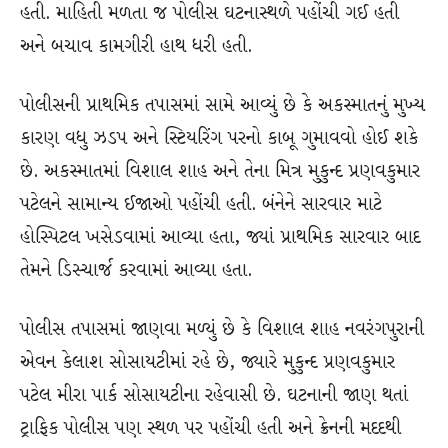
હતી. માહિતી મળતા જ પોલીસ ઘટનાસ્થળે પહોંચી ગઈ હતી
અને બચાવ કામગીરી હાથ ધરી હતી.
પોલીસની પ્રાથમિક તપાસમાં સામે આવ્યું છે કે અકસ્માતનું મુખ્ય
કારણ વધુ ઝડપ અને સ્ટિયરિંગ પરનો કાબૂ ગુમાવવો હોઈ શકે
છે. અકસ્માતમાં વિશાલ શાહ અને તેના મિત્ર મુકુન્દ પ્રણવકુમાર
પટેલને સામાન્ય ઈજાઓ પહોંચી હતી. બંનેને સારવાર માટે
હોસ્પિટલ ખસેડવામાં આવ્યા હતા, જ્યાં પ્રાથમિક સારવાર બાદ
તેમને ડિસ્ચાર્જ કરવામાં આવ્યા હતા.
પોલીસ તપાસમાં જાણવા મળ્યું છે કે વિશાલ શાહ નવરંગપુરાની
એવન કેલાશ સોસાયટીમાં રહે છે, જ્યારે મુકુન્દ પ્રણવકુમાર
પટેલ મીરા પાર્ક સોસાયટીના રહેવાસી છે. ઘટનાની જાણ થતાં
ટ્રાફિક પોલીસ પણ સ્થળ પર પહોંચી હતી અને ક્રેનની મદદથી