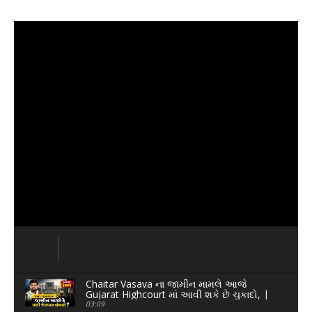
Chaitar Vasava ના જામીન મામલે આજે
Gujarat Highcourt માં આવી શકે છે ચુકાદો, |
Narmada News |
03:09