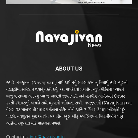
ABOUT US
જ્યારે ‘નવજીવન’ (Navajivan) નામે અમે નવું સાહસ કરવાનું વિચાર્યું ત્યારે ન્યૂઝની
તડાફડીમાં સામેલ ન થવાનું નક્કી કર્યું. આ માપદંડથી પ્રચલિત ન્યૂઝ પૉર્ટલના ખ્યાલને
બાજુએ રાખ્યો અને ન્યૂઝમાં જ આવતી જીવનલક્ષી અને માનવીય અભિગમને ઉજાગર
કરતી કથાવસ્તુને વાચકો સામે મૂકવાની અગ્રિમતા રાખી. નવજીવનની (Navajivan)આ
વેબસાઇટ સાબરમતી મધ્યસ્થ જેલના બંદીવાનોની અભિવ્યક્તિ માટે પણ પ્લૅટફૉર્મ પૂરું
પાડશે. નવજીવન ટ્રસ્ટ અંતર્ગત સંચાલિત સ્કૂલ ઑફ જર્નાલિઝમના વિદ્યાર્થીઓને પણ
અહીંયાં રજૂઆત માટે મોકળાશ મળશે.
Contact us:
info@navajivan.in