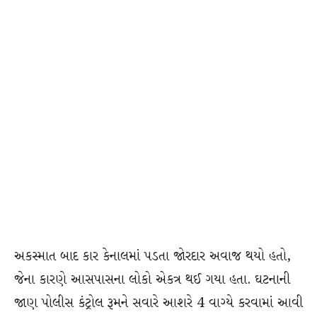
અકસ્માત બાદ કાર કેનાલમાં પડતા જોરદાર અવાજ થયો હતો,
જેના કારણે આસપાસના લોકો એકત્ર થઈ ગયા હતા. ઘટનાની
જાણ પોલીસ કંટ્રોલ રૂમને સવારે આશરે 4 વાગ્યે કરવામાં આવી