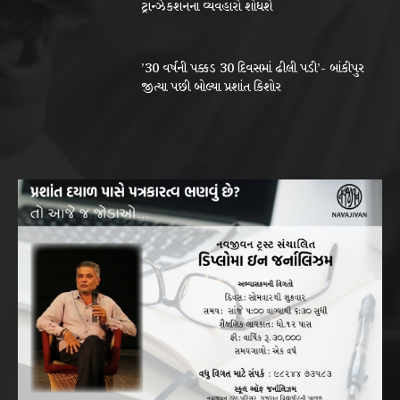
ટ્રાન્ઝેકશનના વ્યવહારો શોધશે
’30 વર્ષની પક્કડ 30 દિવસમાં ઢીલી પડી’- બાંકીપુર
જીત્યા પછી બોલ્યા પ્રશાંત કિશોર