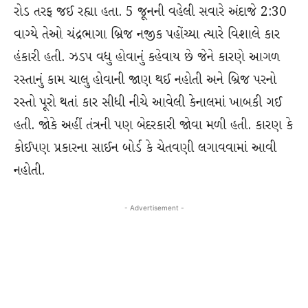
રોડ તરફ જઈ રહ્યા હતા. 5 જૂનની વહેલી સવારે અંદાજે 2:30
વાગ્યે તેઓ ચંદ્રભાગા બ્રિજ નજીક પહોંચ્યા ત્યારે વિશાલે કાર
હંકારી હતી. ઝડપ વધુ હોવાનું કહેવાય છે જેને કારણે આગળ
રસ્તાનું કામ ચાલુ હોવાની જાણ થઈ નહોતી અને બ્રિજ પરનો
રસ્તો પૂરો થતાં કાર સીધી નીચે આવેલી કેનાલમાં ખાબકી ગઈ
હતી. જોકે અહીં તંત્રની પણ બેદરકારી જોવા મળી હતી. કારણ કે
કોઈપણ પ્રકારના સાઈન બોર્ડ કે ચેતવણી લગાવવામાં આવી
નહોતી.
- Advertisement -