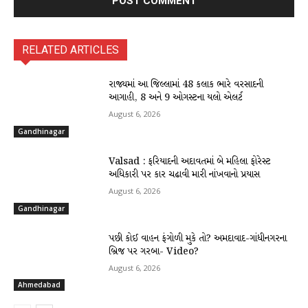
RELATED ARTICLES
રાજ્યમાં આ જિલ્લામાં 48 કલાક ભારે વરસાદની
આગાહી, 8 અને 9 ઓગસ્ટના યલો એલર્ટ
August 6, 2026
Gandhinagar
Valsad : ફરિયાદની અદાવતમાં બે મહિલા ફોરેસ્ટ
અધિકારી પર કાર ચઢાવી મારી નાંખવાનો પ્રયાસ
August 6, 2026
Gandhinagar
પછી કોઈ વાહન ફંગોળી મુકે તો? અમદાવાદ-ગાંધીનગરના
બ્રિજ પર ગરબા- Video?
August 6, 2026
Ahmedabad