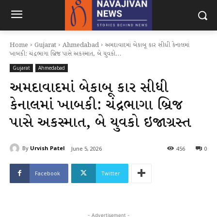
Home
Gujarat
Ahmedabad
અમદાવાદમાં બેકાબૂ કાર સીધી કેનાલમાં
ખાબકી: ચંદ્રભાગા બ્રિજ પાસે અકસ્માત, બે યુવકો...
Gujarat
Ahmedabad
અમદાવાદમાં બેકાબૂ કાર સીધી
કેનાલમાં ખાબકી: ચંદ્રભાગા બ્રિજ
પાસે અકસ્માત, બે યુવકો ઇજાગ્રસ્ત
By
Urvish Patel
June 5, 2026
456
0
Facebook
Twitter
- Advertisement -