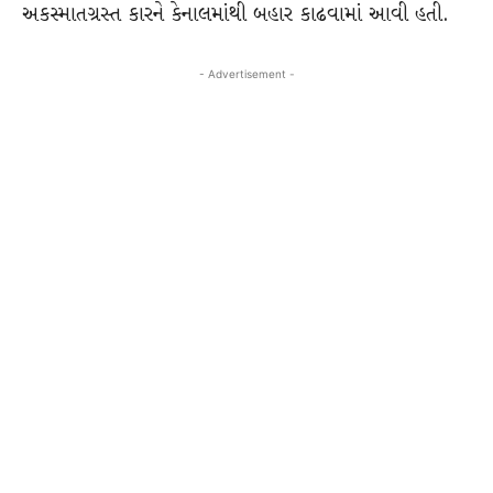
અકસ્માતગ્રસ્ત કારને કેનાલમાંથી બહાર કાઢવામાં આવી હતી.
- Advertisement -