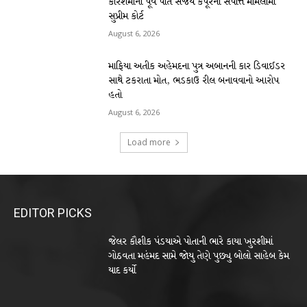
કરિશમાના પૂર્વ પતિ સંજય કપૂરની સંપત્તિ મામલામાં
સુપ્રીમ કોર્ટ
August 6, 2026
માફિયા અતીક અહેમદના પુત્ર અબાનની કાર ડિવાઈડર
સાથે ટકરાતા મોત, ભડકાઉ રીલ બનાવવાનો આરોપ
હતો
August 6, 2026
Load more
EDITOR PICKS
જેલર કૌશીક પંડયાએ પોતાની ભારે કાયા ખુરશીમાં
ગોઠવતા મહંમદ સામે જોયુ તેણે પુછ્યુ બોલો સાહેબ કેમ
યાદ કર્યો