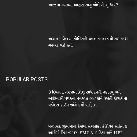
આજના સમયમાં માણસ સાચુ બોલે તો શુ થાય?
અચાનક જેલ મા પોલિસની ચહલ પહલ વધી ગઇ કઈક
ગરબડ થઈ હતી
POPULAR POSTS
8 દિવસના નવજાત શિશુ સાથે દંપતી પકડાયું અને
આદિવાસી પંથકના નવજાત બાળકોને વેચતી ટોળકીનો
વડોદરા ક્રાઈમ બ્રાંચે કર્યો પર્દાફાશ
મનપસંદ જીમખાના કેસમાં સંચાલક, કેશિયર સહિત 9
આરોપી રિમાન્ડ પર, SMC આંગડિયા અને UPI