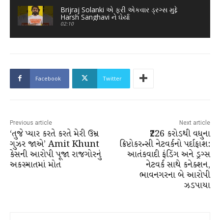
Brijraj Solanki એ ફરી એકવાર ડ્રગ્સ મુદ્દે
Harsh Sanghavi ને ઘેર્યા
02:10
Facebook
Twitter
Previous article
Next article
‘તુજે પ્યાર કરતે કરતે મેરી ઉમ્ર
₹226 કરોડથી વધુના
ગુઝર જાએ’ Amit Khunt
ક્રિપ્ટોકરન્સી નેટવર્કનો પર્દાફાશ:
કેસની આરોપી પૂજા રાજગોરનું
આતંકવાદી ફંડિંગ અને ડ્રગ્સ
અકસ્માતમાં મોત
નેટવર્ક સાથે કનેક્શન,
ભાવનગરના બે આરોપી
ઝડપાયા