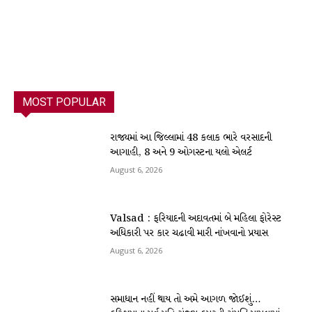
MOST POPULAR
રાજ્યમાં આ જિલ્લામાં 48 કલાક ભારે વરસાદની
આગાહી, 8 અને 9 ઓગસ્ટના યલો એલર્ટ
August 6, 2026
Valsad : ફરિયાદની અદાવતમાં બે મહિલા ફોરેસ્ટ
અધિકારી પર કાર ચઢાવી મારી નાંખવાનો પ્રયાસ
August 6, 2026
સમાધાન નહીં થાય તો અમે આગળ જોઈશું…