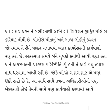
આ સમગ્ર ઘટનાને ગંભીરતાથી લઈને બી ડિવિઝન ટ્રાફિક પોલીસે
ફરિયાદ નોંધી છે. પોલીસે પોતાનું અને અન્ય લોકોનું જીવન
જોખમાય તે રીતે વાહન ચલાવવા બદલ કાયદેસરની કાર્યવાહી
શરૂ કરી છે. અકસ્માત સમયે બંને યુવકો ક્યાંથી આવી રહ્યા હતા
અને અકસ્માતની ચોક્કસ પરિસ્થિતિ શું હતી તે અંગે વધુ તપાસ
હાથ ધરવામાં આવી રહી છે. જોકે બીજો ગણગણાટ એ પણ
ઉઠી રહ્યો છે કે, આ સાથે સાથે તંત્રના અધિકારીઓની પણ
બેદરકારી હોઈ તેમની સામે પણ કાર્યવાહી કરવામાં આવે.
Follow on Social Media