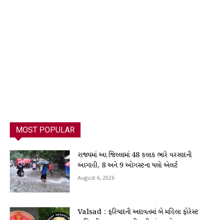
MOST POPULAR
રાજ્યમાં આ જિલ્લામાં 48 કલાક ભારે વરસાદની
આગાહી, 8 અને 9 ઓગસ્ટના યલો એલર્ટ
August 6, 2026
Valsad : ફરિયાદની અદાવતમાં બે મહિલા ફોરેસ્ટ