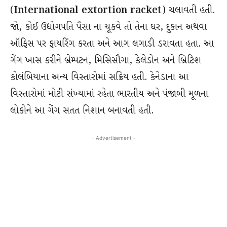
(
International extortion racket
) ચલાવતી હતી.
જો, કોઈ ઉદ્યોગપતિ પૈસા ના ચૂકવે તો તેના ઘર, દુકાન અથવા
ઑફિસ પર ફાયરિંગ કરતા અને આગ લગાડી ડરાવતા હતા. આ
ગેંગ ખાસ કરીને બ્રેમ્પટન, મિસિસૌગા, કેલેડોન અને બ્રિટિશ
કોલંબિયાના અન્ય વિસ્તારોમાં સક્રિય હતી. કેનેડાના આ
વિસ્તારોમાં મોટી સંખ્યામાં રહેતા ભારતીય અને પંજાબી મૂળના
લોકોને આ ગેંગ સતત નિશાન બનાવતી હતી.
- Advertisement -