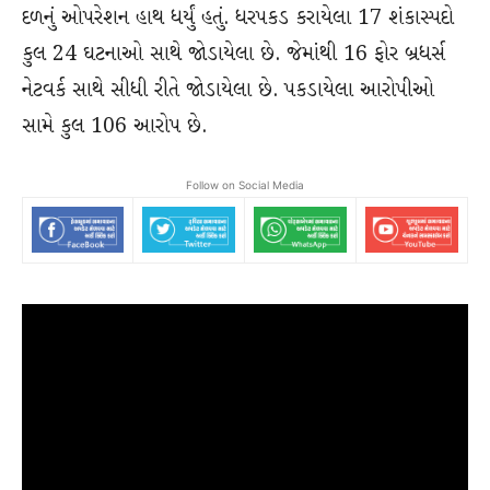
દળનું ઓપરેશન હાથ ધર્યું હતું. ધરપકડ કરાયેલા 17 શંકાસ્પદો
કુલ 24 ઘટનાઓ સાથે જોડાયેલા છે. જેમાંથી 16 ફોર બ્રધર્સ
નેટવર્ક સાથે સીધી રીતે જોડાયેલા છે. પકડાયેલા આરોપીઓ
સામે કુલ 106 આરોપ છે.
Follow on Social Media