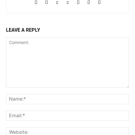
LEAVE A REPLY
Comment:
Na
Ema
Web