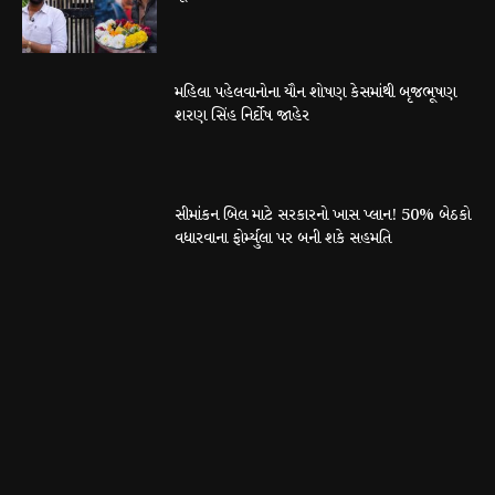
મહિલા પહેલવાનોના યૌન શોષણ કેસમાંથી બૃજભૂષણ
શરણ સિંહ નિર્દોષ જાહેર
સીમાંકન બિલ માટે સરકારનો ખાસ પ્લાન! 50% બેઠકો
વધારવાના ફોર્મ્યુલા પર બની શકે સહમતિ