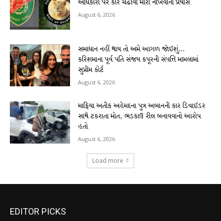
અધિકારી પર કાર ચઢાવી મારી નાંખવાનો પ્રયાસ
August 6, 2026
સમાધાન નહીં થાય તો અમે આગળ જોઈશું…
કરિશમાના પૂર્વ પતિ સંજય કપૂરની સંપત્તિ મામલામાં
સુપ્રીમ કોર્ટ
August 6, 2026
માફિયા અતીક અહેમદના પુત્ર અબાનની કાર ડિવાઈડર
સાથે ટકરાતા મોત, ભડકાઉ રીલ બનાવવાનો આરોપ
હતો
August 6, 2026
Load more
EDITOR PICKS