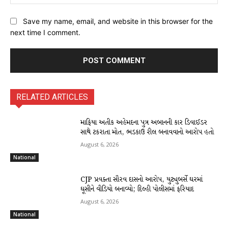
Save my name, email, and website in this browser for the
next time I comment.
RELATED ARTICLES
માફિયા અતીક અહેમદના પુત્ર અબાનની કાર ડિવાઈડર
સાથે ટકરાતા મોત, ભડકાઉ રીલ બનાવવાનો આરોપ હતો
August 6, 2026
National
CJP પ્રવક્તા સૌરવ દાસનો આરોપ, યુટ્યુબર્સે ઘરમાં
ઘૂસીને વીડિયો બનાવ્યો; દિલ્હી પોલીસમાં ફરિયાદ
August 6, 2026
National