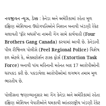
નવજીવન ન્યૂઝ, ડેસ્ક
: કેનેડા અને અમેરિકામાં રહેતા મૂળ
દક્ષિણ એશિયાના ઉદ્યોગપતિઓને નિશાન બનાવી ખંડણી રેકેટ
ચલાવતી ‘ફૉર બધર્સ’ના નામની ગેંગ સામે કાર્યવાહી (
Four
Brothers Gang Canada
) કરવામાં આવી છે. કેનેડાની
પીલ રીજિનલ પોલીસે (
Peel Regional Police
) વિશેષ
દળ એટલે કે, એક્સટોર્શન ટાસ્ક ફોર્સ (
Extortion Task
Force
) બનાવી પાંચ મહિનાની મહેનત બાદ 17 આરોપીઓની
ધરપકડ કરી છે. પકડાયેલા આરોપીઓમાં લગભગ તમામ મૂળ
ભારતીય છે.
પોલીસના જણાવ્યાનુસાર આ ગેંગ કેનેડા અને અમેરિકામાં રહેતા
દક્ષિણ એશિયન વેપારીઓને ધમકાવી આંતરરાષ્ટ્રીય ખંડણી રેકેટ