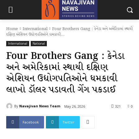
Home
International
Four Brothers Gang : કેનેડા અને અમેરિકામાં સ્થાયી
દક્ષિણ એશિયન ઉદ્યોગપતિઓને ધમકાવી...
International
National
Four Brothers Gang : કેનેડા
અને અમેરિકામાં સ્થાયી દક્ષિણ
એશિયન ઉદ્યોગપતિઓને ધમકાવી
લાખો ડૉલર પડાવતી ગેંગ પકડાઈ
By
Navajivan News Team
May 26, 2026
321
0
Facebook
Twitter