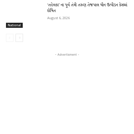
‘તહેલકા’ ના પૂર્વ તંત્રી તરુણ તેજપાલ યૌન ઉત્પીડન કેસમાં
દોષિત
August 6, 2026
National
- Advertisment -