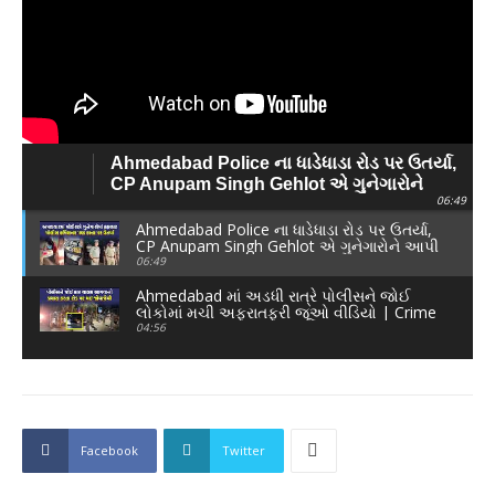
Ahmedabad Police ના ધાડેધાડા રોડ પર ઉતર્યા,
CP Anupam Singh Gehlot એ ગુનેગારોને
06:49
આપી ચેતવણી
Ahmedabad Police ના ધાડેધાડા રોડ પર ઉતર્યા,
CP Anupam Singh Gehlot એ ગુનેગારોને આપી
ચેતવણી
06:49
Ahmedabad માં અડધી રાત્રે પોલીસને જોઈ
લોકોમાં મચી અફરાતફરી જૂઓ વીડિયો | Crime
News |
04:56
Facebook
Twitter