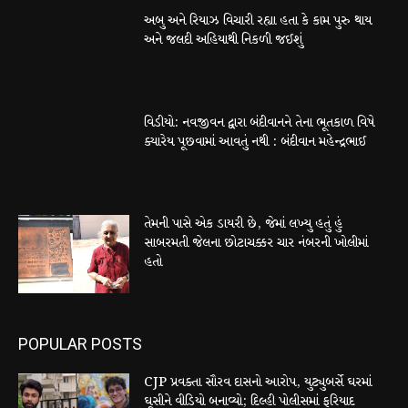
અબુ અને રિયાઝ વિચારી રહ્યા હતા કે કામ પુરુ થાય
અને જલદી અહિયાથી નિકળી જઈશું
વિડીયો: નવજીવન દ્વારા બંદીવાનને તેના ભૂતકાળ વિષે
ક્યારેય પૂછવામાં આવતું નથી : બંદીવાન મહેન્દ્રભાઈ
તેમની પાસે એક ડાયરી છે, જેમાં લખ્યુ હતું હું
સાબરમતી જેલના છોટાચક્કર ચાર નંબરની ખોલીમાં
હતો
POPULAR POSTS
CJP પ્રવક્તા સૌરવ દાસનો આરોપ, યુટ્યુબર્સે ઘરમાં
ઘૂસીને વીડિયો બનાવ્યો; દિલ્હી પોલીસમાં ફરિયાદ