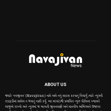
ABOUT US
જ્યારે ‘નવજીવન’ (Navajivan) નામે અમે નવું સાહસ કરવાનું વિચાર્યું ત્યારે ન્યૂઝની
તડાફડીમાં સામેલ ન થવાનું નક્કી કર્યું. આ માપદંડથી પ્રચલિત ન્યૂઝ પૉર્ટલના ખ્યાલને
બાજુએ રાખ્યો અને ન્યૂઝમાં જ આવતી જીવનલક્ષી અને માનવીય અભિગમને ઉજાગર