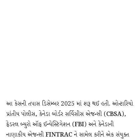
આ કેસની તપાસ ડિસેમ્બર 2025 માં શરૂ થઈ હતી. ઓન્ટારિયો
પ્રાંતીય પોલીસ, કેનેડા બોર્ડર સર્વિસીસ એજન્સી (
CBSA
),
ફેડરલ બ્યુરો ઑફ ઈન્વેસ્ટિગેશન (
FBI
) અને કેનેડાની
નાણાકીય એજન્સી
FINTRAC
ને સામેલ કરીને એક સંયુક્ત