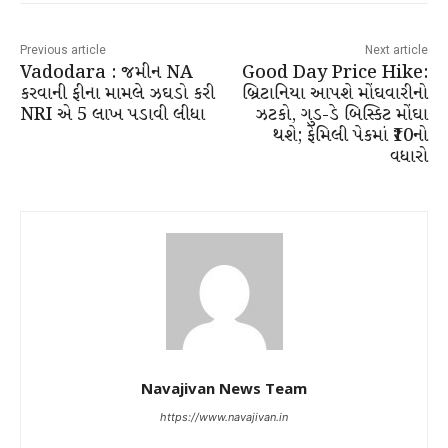
Previous article
Next article
Vadodara : જમીન NA
Good Day Price Hike:
કરવાની ફીના મામલે ઝઘડો કરી
બ્રિટાનિયા આપશે મોંઘવારીનો
NRI એ 5 લાખ પડાવી લીધા
ઝટકો, ગુડ-ડે બિસ્કિટ મોંઘા
થશે; ફેમિલી પેકમાં ₹10નો
વધારો
Navajivan News Team
https://www.navajivan.in