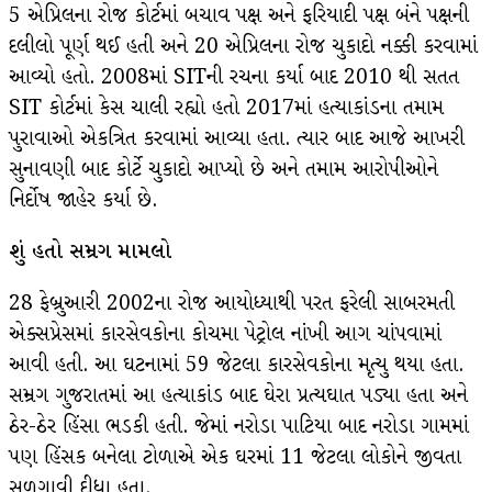
5 એપ્રિલના રોજ કોર્ટમાં બચાવ પક્ષ અને ફરિયાદી પક્ષ બંને પક્ષની
દલીલો પૂર્ણ થઈ હતી અને 20 એપ્રિલના રોજ ચુકાદો નક્કી કરવામાં
આવ્યો હતો. 2008માં SITની રચના કર્યા બાદ 2010 થી સતત
SIT કોર્ટમાં કેસ ચાલી રહ્યો હતો 2017માં હત્યાકાંડના તમામ
પુરાવાઓ એકત્રિત કરવામાં આવ્યા હતા. ત્યાર બાદ આજે આખરી
સુનાવણી બાદ કોર્ટે ચુકાદો આપ્યો છે અને તમામ આરોપીઓને
નિર્દોષ જાહેર કર્યા છે.
શું હતો સમ્રગ મામલો
28 ફેબ્રુઆરી 2002ના રોજ આયોધ્યાથી પરત ફરેલી સાબરમતી
એક્સપ્રેસમાં કારસેવકોના કોચમા પેટ્રોલ નાંખી આગ ચાંપવામાં
આવી હતી. આ ઘટનામાં 59 જેટલા કારસેવકોના મૃત્યુ થયા હતા.
સમ્રગ ગુજરાતમાં આ હત્યાકાંડ બાદ ઘેરા પ્રત્યઘાત પડ્યા હતા અને
ઠેર-ઠેર હિંસા ભડકી હતી. જેમાં નરોડા પાટિયા બાદ નરોડા ગામમાં
પણ હિંસક બનેલા ટોળાએ એક ઘરમાં 11 જેટલા લોકોને જીવતા
સળગાવી દીધા હતા.