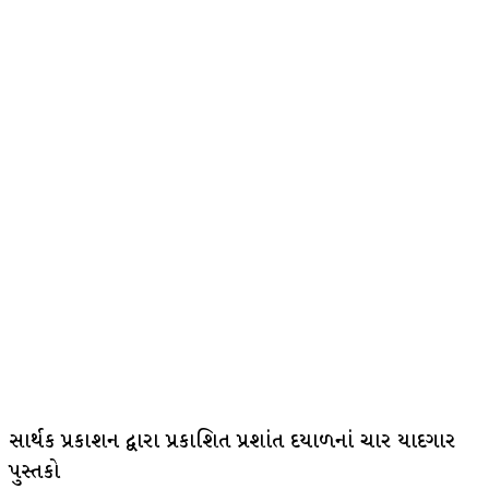
સાર્થક પ્રકાશન દ્વારા પ્રકાશિત પ્રશાંત દયાળનાં ચાર યાદગાર
પુસ્તકો