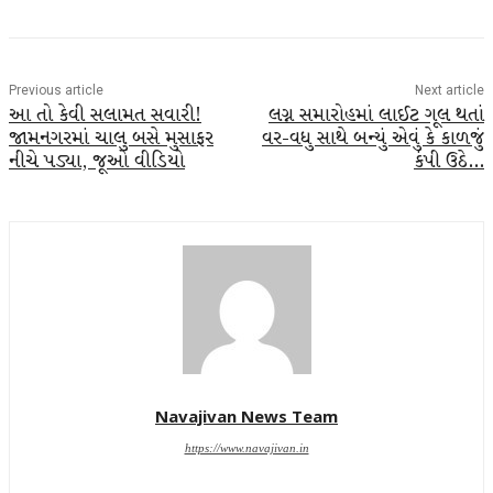
Facebook
Twitter
WhatsApp
Telegra
Previous article
Next article
આ તો કેવી સલામત સવારી!
લગ્ન સમારોહમાં લાઈટ ગૂલ થતાં
જામનગરમાં ચાલુ બસે મુસાફર
વર-વધુ સાથે બન્યું એવું કે કાળજું
નીચે પડ્યા, જૂઓ વીડિયો
કંપી ઉઠે…
Navajivan News Team
https://www.navajivan.in