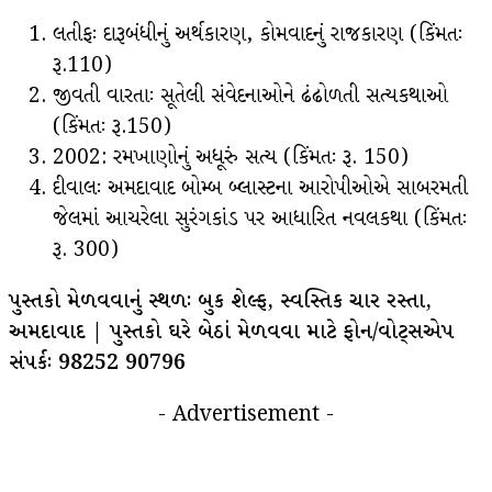
લતીફઃ દારૂબંધીનું અર્થકારણ, કોમવાદનું રાજકારણ (કિંમતઃ
રૂ.110)
જીવતી વારતાઃ સૂતેલી સંવેદનાઓને ઢંઢોળતી સત્યકથાઓ
(કિંમતઃ રૂ.150)
2002: રમખાણોનું અધૂરું સત્ય (કિંમતઃ રૂ. 150)
દીવાલઃ અમદાવાદ બોમ્બ બ્લાસ્ટના આરોપીઓએ સાબરમતી
જેલમાં આચરેલા સુરંગકાંડ પર આધારિત નવલકથા (કિંમતઃ
રૂ. 300)
પુસ્તકો મેળવવાનું સ્થળઃ બુક શેલ્ફ, સ્વસ્તિક ચાર રસ્તા,
અમદાવાદ | પુસ્તકો ઘરે બેઠાં મેળવવા માટે ફોન/વોટ્સએપ
સંપર્કઃ 98252 90796
- Advertisement -