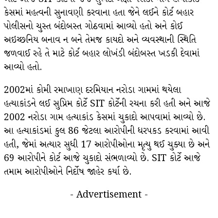
કેસમાં મહત્વની સુનાવણી કરવાના હતા જેને લઈને કોર્ટ બહાર
પોલીસનો ચુસ્ત બંદોબસ્ત ગોઠવામાં આવ્યો હતો અને કોઈ
અઇચ્છનિય બનાવ ન બને તેમજ કાયદો અને વ્યવસ્થાની સ્થિતિ
જળવાઈ રહે તે માટે કોર્ટ બહાર લોખંડી બંદોબસ્ત ખડકી દેવામાં
આવ્યો હતો.
2002માં કોમી રમાખાણ દરમિયાન નરોડા ગામમાં થયેલા
હત્યાકાંડને લઈ સુપ્રિમ કોર્ટે SIT કોર્ટેની રચના કરી હતી અને આજે
2002 નરોડા ગામ હત્યાકાંડ કેસમાં ચુકાદો આપવામાં આવ્યો છે.
આ હત્યાકાંડમાં કુલ 86 જેટલા આરોપીની ધરપકડ કરવામાં આવી
હતી, જેમાં અત્યાર સુધી 17 આરોપીઓના મૃત્યુ થઈ ચુક્યા છે અને
69 આરોપીને કોર્ટ આજે ચુકાદો સંભળાવ્યો છે. SIT કોર્ટે આજે
તમામ આરોપીઓને નિર્દોષ જાહેર કર્યા છે.
- Advertisement -