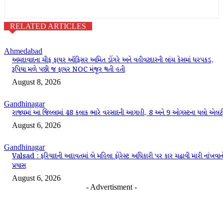
RELATED ARTICLES
Ahmedabad
અમદાવાદના ચીફ ફાયર ઑફિસર અમિત ડોંગરે અને વહીવટદારની લાંચ કેસમાં ધરપકડ,
રૂપિયા મળે પછી જ ફાયર NOC મંજૂર થતી હતી
August 8, 2026
Gandhinagar
રાજ્યમાં આ જિલ્લામાં 48 કલાક ભારે વરસાદની આગાહી, 8 અને 9 ઓગસ્ટના યલો એલર્ટ
August 6, 2026
Gandhinagar
Valsad : ફરિયાદની અદાવતમાં બે મહિલા ફોરેસ્ટ અધિકારી પર કાર ચઢાવી મારી નાંખવાન
પ્રયાસ
August 6, 2026
- Advertisment -