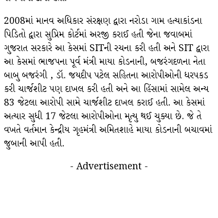
2008માં માનવ અધિકાર સંરક્ષણ દ્વારા નરોડા ગામ હત્યાકાંડના
પિડિતો દ્વારા સુપ્રિમ કોર્ટમાં અરજી કરાઈ હતી જેના જવાબમાં
ગુજરાત સરકારે આ કેસમાં SITની રચના કરી હતી અને SIT દ્વારા
આ કેસમાં ભાજપના પૂર્વ મંત્રી માયા કોડનાની, બજરંગદળના નેતા
બાબુ બજરંગી , ડૉ. જયદીપ પટેલ સહિતના આરોપીઓની ધરપકડ
કરી ચાર્જશીટ પણ દાખલ કરી હતી અને આ હિંસામાં સામેલ અન્ય
83 જેટલા આરોપી સામે ચાર્જશીટ દાખલ કરાઈ હતી. આ કેસમાં
અત્યાર સુધી 17 જેટલા આરોપીઓના મૃત્યુ થઈ ચુક્યા છે. જે તે
વખતે વર્તમાન કેન્દ્રીય ગૃહમંત્રી અમિતશાહે માયા કોડનાની બચાવમાં
જુબાની આપી હતી.
- Advertisement -