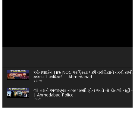
ઓનલાઈન Fire NOC પ્રક્રિયા પછી વચેટિયાને વચ્ચે રાખી ર
ક્લાસ 1 અધિકારી | Ahmedabad
13:10
જો તમને અજાણ્યા નંબર પરથી ફોન આવે તો ચેતજો નહીં ત
| Ahmedabad Police |
07:21