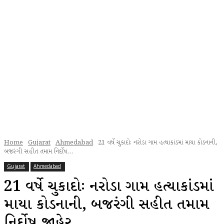
Home
Gujarat
Ahmedabad
21 વર્ષે ચુકાદોઃ નરોડા ગામ હત્યાકાંડમાં માયા કોડનાની,
બજરંગી સહીત તમામ નિર્દોષ...
Gujarat
Ahmedabad
21 વર્ષે ચુકાદોઃ નરોડા ગામ હત્યાકાંડમાં
માયા કોડનાની, બજરંગી સહીત તમામ
નિર્દોષ જાહેર