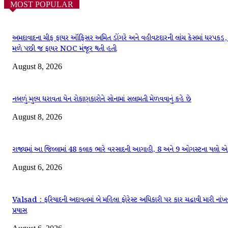
MOST POPULAR
અમદાવાદના ચીફ ફાયર ઑફિસર અમિત ડોંગરે અને વહીવટદારની લાંચ કેસમાં ધરપકડ, 
મળે પછી જ ફાયર NOC મંજૂર થતી હતી
August 8, 2026
નબળું મુલ્ય ધરાવતા યેન રોકાણકારોને સોનામાં સલામતી મેળવવાનું કહે છે
August 8, 2026
રાજ્યમાં આ જિલ્લામાં 48 કલાક ભારે વરસાદની આગાહી, 8 અને 9 ઓગસ્ટના યલો એલ
August 6, 2026
Valsad : ફરિયાદની અદાવતમાં બે મહિલા ફોરેસ્ટ અધિકારી પર કાર ચઢાવી મારી નાંખ
પ્રયાસ