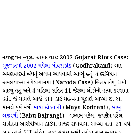
નવજીવન ન્યૂઝ. અમદાવાદઃ
2002 Gujarat Riots Case:
ગુજરાતમાં 2002 થયેલા ગોધરાકાંડ
(
Godhrakand
) બાદ
અમદાવાદમાં બંધનું એલાન આપવામાં આવ્યું હતું. તે દરમિયાન
અમદાવાદના નરોડાગામમાં (
Naroda Case
) હિંસક ટોળું ધસી
આવ્યું હતું અને 4 મહિલા સહિત 11 જેટલા લોકોની હત્યા કરવામાં
હતી. જે મામલે આજે SIT કોર્ટે મહત્વનો ચુકાદો આપ્યો છે. આ
મામલે પૂર્વ મંત્રી
માયા કોડનાની
(
Maya Kodnani
),
બાબુ
બજરંગી
(
Babu Bajrangi
) , વલ્લભ પટેલ, જયદીપ પટેલ
સહિતના આરોપીઓને કોર્ટમાં હાજર રાખવામા આવ્યા હતા. 21 વર્ષ
બાદ આજે SIT કોર્ટના જજ સુભદા બક્ષી નરોડા ગામ હત્યાકાંડ