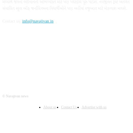
મધ્યસ્થ જેલના બંદીવાનોની અભિવ્યક્તિ માટે પણ પ્લૅટફૉર્મ પૂરું પાડશે. નવજીવન ટ્રસ્ટ અંતર્ગત
સંચાલિત સ્કૂલ ઑફ જર્નાલિઝમના વિદ્યાર્થીઓને પણ અહીંયાં રજૂઆત માટે મોકળાશ મળશે.
Contact us:
info@navajivan.in
FOLLOW US
© Navajivan news
About us
Contact Us
Advertise with us