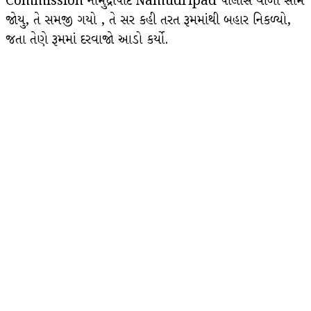
Commission નામુદ્રીપાદે Namudripad પોલીસ વાળા સામે
જોયુ, તે સમજી ગયો , તે સર કહી તરત રૂમમાંથી બહાર નિકળ્યો,
જતા તેણે રૂમમાં દરવાજો આડો કર્યો.