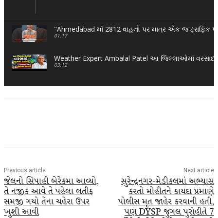
"Ahmedabad માં 2812 વાહનો પર માત્ર એક જ ટ્રાફિક પ
01:17
Weather Expert Ambalal Patel આ જિલ્લાઓમાં વરસાદ ભુક
03:12
Facebook
Twitter
WhatsApp
Telegra
Previous article
Next article
જેલનો સિપાહી બેરેકમા આવ્યો,
સુરેન્દ્રનગર-મેડીકલમાં અભ્યાસ
તે નજીક આવે તે પહેલા લતીફ
કરતો મોહીતને કાયદા પ્રમાણે
સમજી ગયો તેના ચહેરા ઉપર
પોલીસ મૃત જાહેર કરવાની હતી,
ખુશી આવી
પણ DYSP જુગલ પુરોહીતે 7