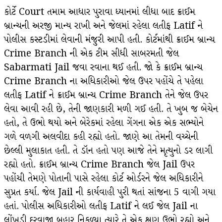
કોર્ટે Court તમામ આધાર પુરાવા ધ્યાનમાં લીધા બાદ ક્રાઈમ
બ્રાન્ચની અરજી માન્ય રાખી અને જેલમાં રહેલા લતીફ Latif ને
પોલીસ કસ્ટડીમાં લેવાની મંજુરી આપી હતી. કોર્ટમાંથી ક્રાઈમ બ્રાન્ચ
Crime Branch ની એક ટીમ સીધી સાબરમતી જેલ
Sabarmati Jail જવા રવાના થઈ હતી. જો કે ક્રાઈમ બ્રાન્ચ
Crime Branch ના અધિકારીઓ જેલ ઉપર પહોંચે તે પહેલા
લતીફ Latif ને ક્રાઈમ બ્રાન્ચ Crime Branch તેને જેલ ઉપર
લેવા આવી રહી છે, તેની જાણકારી મળી ગઈ હતી. તે ખુબ જ બેચેન
હતો, તે ઉભો થયો અને બેરેકમાં રહેલા ગેંગના એક એક સભ્યોને
ગળે વળગી અલવીદા કહી રહ્યો હતો. જાણે આ તેમની વચ્ચેની
છેલ્લી મુલાકાત હતી. તે ડૉન હતો પણ આજે તેને મૃત્યુનો ડર લાગી
રહ્યો હતો. ક્રાઈમ બ્રાન્ચ Crime Branch જેલ Jail ઉપર
પહોંચી તેમણે પોતાની પાસે રહેલા કોર્ટ ઓર્ડરને જેલ અધિકારીને
સુપ્રત કર્યા. જેલ Jail ની કાર્યવાહી પુરી થતાં સાંજના 5 વાગી ગયા
હતાં. પોલીસ અધિકારીઓ લતીફ Latif ને લઈ જેલ Jail ના
લોંખડી દરવાજા બહાર નિકળ્યા ત્યારે તે એક ક્ષણ ઉભો રહ્યો અને