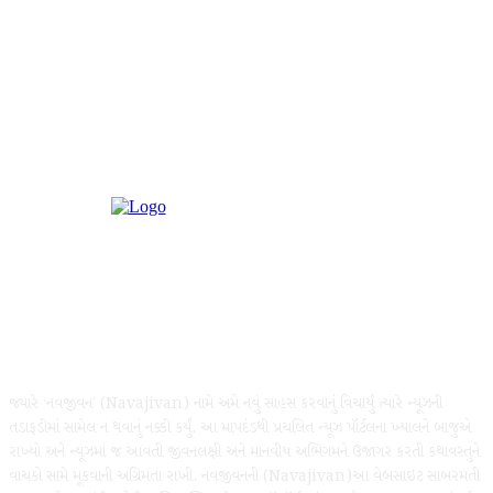
મનપસંદ જીમખાના કેસમાં સંચાલક, કેશિયર સહિત 9 આરોપી રિમાન્ડ પર, SMC આંગ
અને UPI ટ્રાન્ઝેકશનના વ્યવહારો શોધશે
ABOUT US
જ્યારે ‘નવજીવન’ (Navajivan) નામે અમે નવું સાહસ કરવાનું વિચાર્યું ત્યારે ન્યૂઝની
તડાફડીમાં સામેલ ન થવાનું નક્કી કર્યું. આ માપદંડથી પ્રચલિત ન્યૂઝ પૉર્ટલના ખ્યાલને બાજુએ
રાખ્યો અને ન્યૂઝમાં જ આવતી જીવનલક્ષી અને માનવીય અભિગમને ઉજાગર કરતી કથાવસ્તુને
વાચકો સામે મૂકવાની અગ્રિમતા રાખી. નવજીવનની (Navajivan)આ વેબસાઇટ સાબરમતી