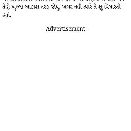
તેણે ખુલ્લા આકાશ તરફ જોયુ, ખબર નહીં ત્યારે તે શુ વિચારતો
હતો.
- Advertisement -