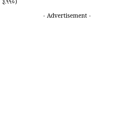
રૂ.૧૧૦)
- Advertisement -