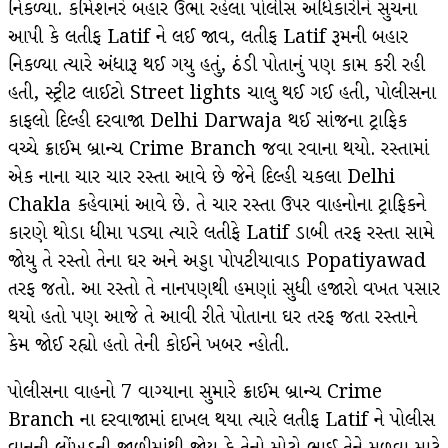
નિકળ્યા. કમિશનરે બહાર ઉભા રહેલા પોલીસ અધિકારીને સુચના
આપી કે લતીફ Latif ને લઈ જાવ, લતીફ Latif રૂમની બહાર
નિકળ્યા ત્યારે અંધારૂ થઈ ગયુ હતું, ઠંડી પોતાનું પણ કામ કરી રહી
હતી, સ્ટ્રીટ લાઈટો Street lights ચાલુ થઈ ગઈ હતી, પોલીસના
કાફલો દિલ્હી દરવાજા Delhi Darwaja થઈ સાંજના ટ્રાફિક
વચ્ચે ક્રાઈમ બ્રાન્ચ Crime Branch જવા રવાના થયો. રસ્તામાં
એક નાના ચાર ચાર રસ્તા આવે છે જેને દિલ્હી ચકલા Delhi
Chakla કહેવામાં આવે છે. તે ચાર રસ્તા ઉપર વાહનોના ટ્રાફિકને
કારણે થોડા ધીમા પડ્યા ત્યારે લતીફે Latif ડાબી તરફ રસ્તા સામે
જોયુ તે રસ્તો તેના ઘર અને અડ્ડા પોપટીયાવાડ Popatiyawad
તરફ જતો. આ રસ્તો તે નાનપણથી હમણાં સુધી હજારો વખત પસાર
થયો હતો પણ આજે તે આવી રીતે પોતાના ઘર તરફ જતા રસ્તાને
કેમ જોઈ રહ્યો હતો તેની કોઈને ખબર ન્હોતી.
પોલીસના વાહનો 7 વાગ્યાના સુમારે ક્રાઈમ બ્રાન્ચ Crime
Branch ના દરવાજામાં દાખલ થયા ત્યારે લતીફ Latif ને પોલીસ