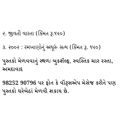
૨. જીવતી વારતા (કિંમત રૂ.૧૫૦)
૩. ૨૦૦૨ : રમખાણોનું અધૂરું સત્ય (કિંમત રૂ. ૧૫૦)
પુસ્તકો મેળવવાનું સ્થળઃ બુકશૅલ્ફ, સ્વસ્તિક ચાર રસ્તા,
અમદાવાદ
98252 90796 પર ફોન કે વૉટ્સએપ મેસેજ કરીને પણ
પુસ્તકો ઘરેબેઠાં મેળવી શકાય છે.