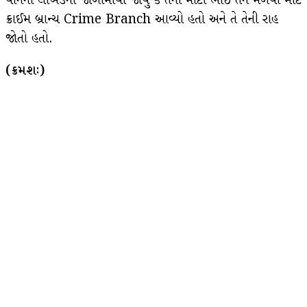
વાનની લોંખડની જાળીમાંથી જોયુ કે તેનો મોટો ભાઈ તેને મળવા માટે
ક્રાઈમ બ્રાન્ચ Crime Branch આવ્યો હતો અને તે તેની રાહ
જોતો હતો.
(ક્રમશઃ)