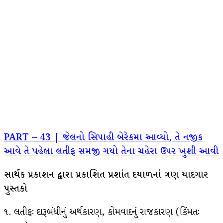
PART – 43 | જેલનો સિપાહી બેરેકમા આવ્યો, તે નજીક
આવે તે પહેલા લતીફ સમજી ગયો તેના ચહેરા ઉપર ખુશી આવી
સાર્થક પ્રકાશન દ્વારા પ્રકાશિત પ્રશાંત દયાળનાં ત્રણ યાદગાર
પુસ્તકો
૧. લતીફઃ દારૂબંધીનું અર્થકારણ, કોમવાદનું રાજકારણ (કિંમતઃ