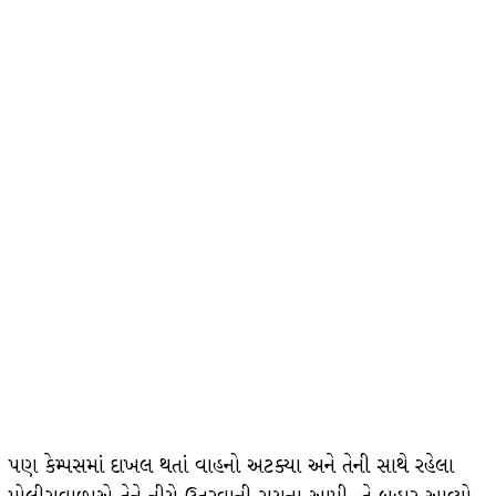
પણ કેમ્પસમાં દાખલ થતાં વાહનો અટક્યા અને તેની સાથે રહેલા