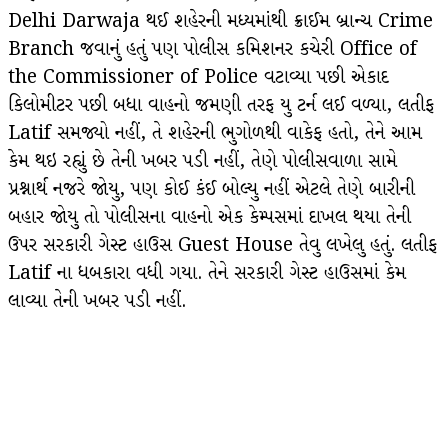
Delhi Darwaja થઈ શહેરની મધ્યમાંથી ક્રાઈમ બ્રાન્ચ Crime
Branch જવાનું હતું પણ પોલીસ કમિશનર કચેરી Office of
the Commissioner of Police વટાવ્યા પછી એકાદ
કિલોમીટર પછી બધા વાહનો જમણી તરફ યુ ટર્ન લઈ વળ્યા, લતીફ
Latif સમજ્યો નહીં, તે શહેરની ભુગોળથી વાકેફ હતો, તેને આમ
કેમ થઇ રહ્યું છે તેની ખબર પડી નહીં, તેણે પોલીસવાળા સામે
પ્રશ્નાર્થ નજરે જોયુ, પણ કોઈ કંઈ બોલ્યુ નહીં એટલે તેણે બારીની
બહાર જોયુ તો પોલીસના વાહનો એક કેમ્પસમાં દાખલ થયા તેની
ઉપર સરકારી ગેસ્ટ હાઉસ Guest House તેવુ લખેલુ હતું. લતીફ
Latif ના ધબકારા વધી ગયા. તેને સરકારી ગેસ્ટ હાઉસમાં કેમ
લાવ્યા તેની ખબર પડી નહીં.