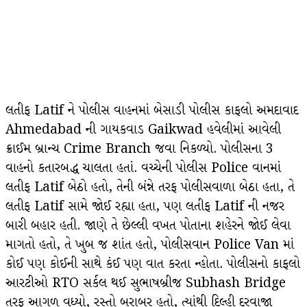
લતીફ Latif ને પોલીસ વાહનમાં બેસાડી પોલીસ કાફલો અમદાવાદ
Ahmedabad ની ગાયકવાડ Gaikwad હવેલીમાં આવેલી
ક્રાઈમ બ્રાન્ચ Crime Branch જવા નિકળ્યો. પોલીસના 3
વાહનો કતારબદ્ધ ચાલતા હતાં. વચ્ચેની પોલીસ Police વાનમાં
લતીફ Latif બેઠો હતો, તેની બંન્ને તરફ પોલીસવાળા બેઠા હતા, તે
લતીફ Latif સામે જોઈ રહ્યા હતા, પણ લતીફ Latif ની નજર
બારી બહાર હતી. જાણે તે છેલ્લી વખત પોતાના શહેરને જોઈ લેવા
માગતો હતો, તે ખુબ જ શાંત હતો, પોલીસવાન Police Van માં
કોઈ પણ કોઈની સાથે કંઈ પણ વાત કરતા ન્હોતા. પોલીસનો કાફલો
આરટીઓ RTO સર્કલ થઈ સુભાષબ્રીજ Subhash Bridge
તરફ આગળ વધ્યો, રસ્તો બરાબર હતો, ત્યાંથી દિલ્હી દરવાજા