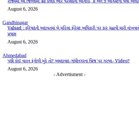
રાજ્યમાં આ જિલ્લામાં 48 કલાક ભારે વરસાદની આગાહી, 8 અને 9 ઓગસ્ટના યલો એલર્ટ
August 6, 2026
Gandhinagar
Valsad : ફરિયાદની અદાવતમાં બે મહિલા ફોરેસ્ટ અધિકારી પર કાર ચઢાવી મારી નાંખવાન
પ્રયાસ
August 6, 2026
Ahmedabad
પછી કોઈ વાહન ફંગોળી મુકે તો? અમદાવાદ-ગાંધીનગરના બ્રિજ પર ગરબા- Video?
August 6, 2026
- Advertisment -