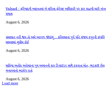
Valsad : ફરિયાદની અદાવતમાં બે મહિલા ફોરેસ્ટ અધિકારી પર કાર ચઢાવી મારી નાંખ
પ્રયાસ
August 6, 2026
સમાધાન નહીં થાય તો અમે આગળ જોઈશું… કરિશમાના પૂર્વ પતિ સંજય કપૂરની સંપત્તિ
મામલામાં સુપ્રીમ કોર્ટ
August 6, 2026
માફિયા અતીક અહેમદના પુત્ર અબાનની કાર ડિવાઈડર સાથે ટકરાતા મોત, ભડકાઉ રીલ
બનાવવાનો આરોપ હતો
August 6, 2026
Load more
EDITOR PICKS