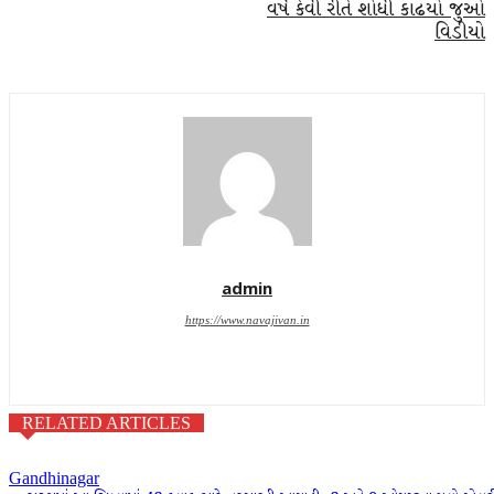
વર્ષે કેવી રીતે શોધી કાઢયો જુઓ
વિડીયો
admin
https://www.navajivan.in
RELATED ARTICLES
Gandhinagar