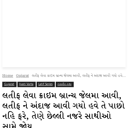
Home
Gujarat
લતીફ લેવા ક્રાઇમ બ્રાન્ચ જેલમા આવી, લતીફ ને અંદાજ આવી ગયો હવે...
Gujarat
Jivati Varta
Latif Series
તસવીર-કથા
લતીફ લેવા ક્રાઇમ બ્રાન્ચ જેલમા આવી,
લતીફ ને અંદાજ આવી ગયો હવે તે પાછો
નહિ ફરે, તેણે છેલ્લી નજરે સાથીઓ
સામે જોયુ