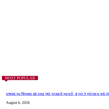
MOST POPULAR
રાજ્યમાં આ જિલ્લામાં 48 કલાક ભારે વરસાદની આગાહી, 8 અને 9 ઓગસ્ટના યલો એલ
August 6, 2026