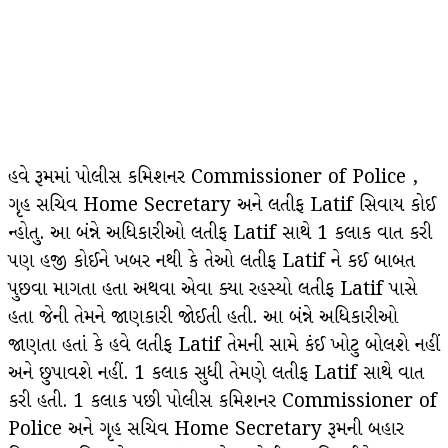
હવે રૂમમાં પોલીસ કમિશનર Commissioner of Police ,
ગૃહ સચિવ Home Secretary અને લતીફ Latif સિવાય કોઈ
ન્હોતુ. આ બંન્ને અધિકારીઓ લતીફ Latif સાથે 1 કલાક વાત કરી
પણ હજી કોઈને ખબર નથી કે તેઓ લતીફ Latif ને કઈ બાબત
પુછવા માગતા હતા અથવા એવા ક્યા રહસ્યો લતીફ Latif પાસે
હતા જેની તેમને જાણકારી જોઈતી હતી. આ બંન્ને અધિકારીઓ
જાણતા હતાં કે હવે લતીફ Latif તેમની સામે કંઈ ખોટુ બોલશે નહીં
અને છુપાવશે નહીં. 1 કલાક સુધી તેમણે લતીફ Latif સાથે વાત
કરી હતી. 1 કલાક પછી પોલીસ કમિશનર Commissioner of
Police અને ગૃહ સચિવ Home Secretary રૂમની બહાર