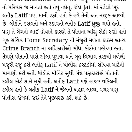
નો પરિવાર જ માનતો હતો તેવુ ન્હોતુ, જેલ Jail માં રહેલો ખુદ
લતીફ Latif પણ માની રહ્યો હતો કે હવે તેનો અંત નજીક આવ્યો
છે. લોકોને ડરાવતો અને રડાવતો લતીફ Latif ધ્રુજી ગયો હતો,
પણ તે ગેંગનો ભાઈ હોવાને કારણે તે પોતાના આંસુ રોકી રહ્યો હતો.
ગૃહ સચિવ Home Secretary ની મંજુરી મળતા ક્રાઈમ બ્રાન્ચ
Crime Branch ના અધિકારીઓ સીધા કોર્ટમાં પહોંચ્યા હતા.
તેમણે પોતાની પાસે રહેલા પુરાવા અને ગૃહ વિભાગ તરફથી મળેલી
મંજુરી રજુ કરી લતીફ Latif ને પોલીસ કસ્ટડીમાં સોંપવા માટેની
માગણી કરી હતી. થોડીક મીનિટ સુધી બંન્ને પક્ષકારોએ પોતાની
દલીલ કોર્ટ સામે મુકી હતી. લતીફ Latif પક્ષે હાજર વકિલની
દલીલ હતી કે લતીફ Latif ને જેલની બહાર લાવ્યા વગર પણ
પોલીસ જેલમાં જઈ તેને પૂછપરછ કરી શકે છે.