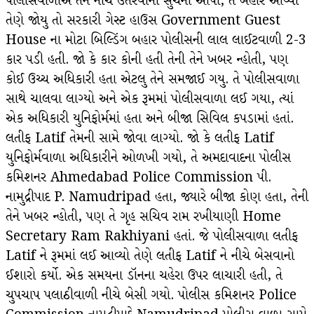
પોલીસવાળાએ તેને નીચે ઉતરવાની સુચના આપી, તે બહાર આવ્યો
તેણે જોયુ તો સરકારી ગેસ્ટ હાઉસ Government Guest
House ના મોટા બિલ્ડિંગ બહાર પોલીસની લાલ લાઈટવાળી 2-3
કાર પડી હતી. જો કે કાર કોની હતી તેની તેને ખબર ન્હોતી, પણ
કોઈ ઉચ્ચ અધિકારી હતા એટલુ તેને સમજાઈ ગયુ. તે પોલીસવાળા
સાથે ચાલવા લાગ્યો અને એક રૂમમાં પોલીસવાળા લઈ ગયા, ત્યાં
એક અધિકારી યુનિફોર્મમાં હતા અને બીજા સિવિલ કપડામાં હતાં.
લતીફ Latif તેમની સામે જોવા લાગ્યો. જો કે લતીફ Latif
યુનિફોર્મવાળા અધિકારીને ઓળખી ગયો, તે અમદાવાદના પોલીસ
કમિશનર Ahmedabad Police Commission પી.
નામુદ્રીપાદ P. Namudripad હતા, જ્યારે બીજા કોણ હતા, તેની
તેને ખબર ન્હોતી, પણ તે ગૃહ સચિવ રામ રખીયાણી Home
Secretary Ram Rakhiyani હતાં. જે પોલીસવાળા લતીફ
Latif ને રૂમમાં લઈ આવ્યો તેણે લતીફ Latif ને નીચે બેસવાનો
ઈશારો કર્યો. એક સમયના ડૉનના ચહેરા ઉપર લાચારી હતી, તે
ચુપચાપ પલાઠીવાળી નીચે બેસી ગયો. પોલીસ કમિશનર Police