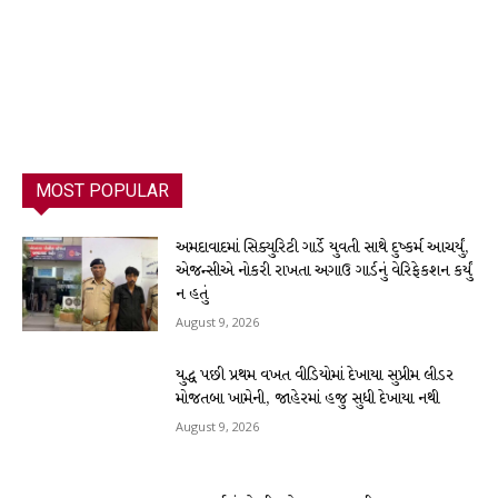
MOST POPULAR
અમદાવાદમાં સિક્યુરિટી ગાર્ડે યુવતી સાથે દુષ્કર્મ આચર્યું,
એજન્સીએ નોકરી રાખતા અગાઉ ગાર્ડનું વેરિફેકશન કર્યું
ન હતું
August 9, 2026
યુદ્ધ પછી પ્રથમ વખત વીડિયોમાં દેખાયા સુપ્રીમ લીડર
મોજતબા ખામેની, જાહેરમાં હજુ સુધી દેખાયા નથી
August 9, 2026