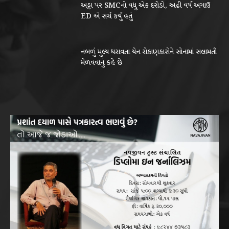
અડ્ડા પર SMCનો વધુ એક દરોડો, અઢી વર્ષ અગાઉ
ED એ સર્ચ કર્યું હતું
નબળું મુલ્ય ધરાવતા યેન રોકાણકારોને સોનામાં સલામતી
મેળવવાનું કહે છે