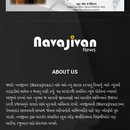
ABOUT US
જ્યારે ‘નવજીવન’ (Navajivan) નામે અમે નવું સાહસ કરવાનું વિચાર્યું ત્યારે ન્યૂઝની
તડાફડીમાં સામેલ ન થવાનું નક્કી કર્યું. આ માપદંડથી પ્રચલિત ન્યૂઝ પૉર્ટલના ખ્યાલને
બાજુએ રાખ્યો અને ન્યૂઝમાં જ આવતી જીવનલક્ષી અને માનવીય અભિગમને ઉજાગર
કરતી કથાવસ્તુને વાચકો સામે મૂકવાની અગ્રિમતા રાખી. નવજીવનની (Navajivan)આ
વેબસાઇટ સાબરમતી મધ્યસ્થ જેલના બંદીવાનોની અભિવ્યક્તિ માટે પણ પ્લૅટફૉર્મ પૂરું
પાડશે. નવજીવન ટ્રસ્ટ અંતર્ગત સંચાલિત સ્કૂલ ઑફ જર્નાલિઝમના વિદ્યાર્થીઓને પણ
અહીંયાં રજૂઆત માટે મોકળાશ મળશે.