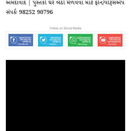
અમદાવાદ | પુસ્તકો ઘરે બેઠાં મેળવવા માટે ફોન/વોટ્સએપ
સંપર્કઃ 98252 90796
Follow on Social Media