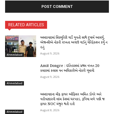
RELATED ARTICLES
અમદાવાદમાં સિક્યુરિટી ગાર્ડે યુવતી સાથે દુષ્કર્મ આચર્યું,
એજન્સીએ નોકરી રાખતા અગાઉ ગાર્ડનું વેરિફેકશન કર્યું ન
હતું
August 9, 2026
Ahmedabad
Amit Dongre : ઇતિહાસમાં પ્રથમ વખત 20
કલાકમાં કલાસ વન અધિકારીએ નોકરી ગુમાવી
August 9, 2026
Ahmedabad
અમદાવાદના ચીફ ફાયર ઑફિસર અમિત ડોંગરે અને
વહીવટદારની લાંચ કેસમાં ધરપકડ, રૂપિયા મળે પછી જ
ફાયર NOC મંજૂર થતી હતી
August 8, 2026
Ahmedabad