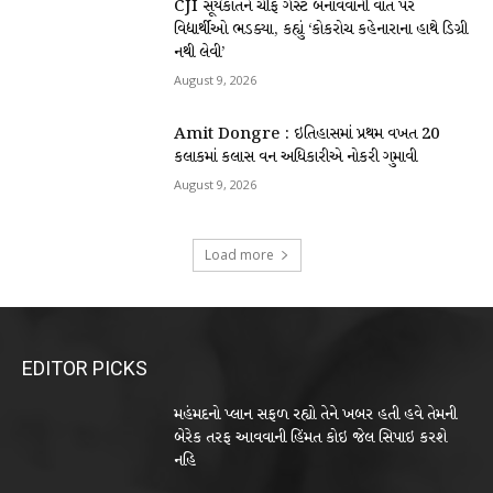
CJI સૂર્યકાંતને ચીફ ગેસ્ટ બનાવવાની વાત પર
વિદ્યાર્થીઓ ભડક્યા, કહ્યું ‘કોકરોચ કહેનારાના હાથે ડિગ્રી
નથી લેવી’
August 9, 2026
Amit Dongre : ઇતિહાસમાં પ્રથમ વખત 20
કલાકમાં કલાસ વન અધિકારીએ નોકરી ગુમાવી
August 9, 2026
Load more
EDITOR PICKS
મહંમદનો પ્લાન સફળ રહ્યો તેને ખબર હતી હવે તેમની
બેરેક તરફ આવવાની હિંમત કોઇ જેલ સિપાઇ કરશે
નહિ