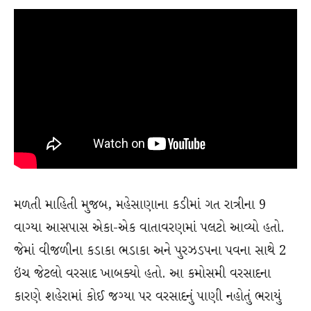
મળતી માહિતી મુજબ, મહેસાણાના કડીમાં ગત રાત્રીના 9
વાગ્યા આસપાસ એકા-એક વાતાવરણમાં પલટો આવ્યો હતો.
જેમાં વીજળીના કડાકા ભડાકા અને પુરઝડપના પવના સાથે 2
ઇંચ જેટલો વરસાદ ખાબક્યો હતો. આ કમોસમી વરસાદના
કારણે શહેરામાં કોઈ જગ્યા પર વરસાદનું પાણી નહોતું ભરાયું