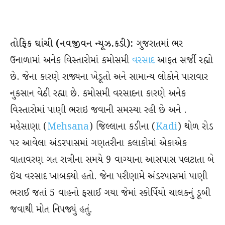
તોફિક ઘાંચી (નવજીવન ન્યૂઝ.કડી):
ગુજરાતમાં ભર
ઉનાળામાં અનેક વિસ્તારોમાં કમોસમી
વરસાદ
આફત સર્જી રહ્યો
છે. જેના કારણે રાજ્યના ખેડૂતો અને સામાન્ય લોકોને પારાવાર
નુકસાન વેઠી રહ્યા છે. કમોસમી વરસાદના કારણે અનેક
વિસ્તારોમાં પાણી ભરાઇ જવાની સમસ્યા રહી છે અને .
મહેસાણા (
Mehsana
) જિલ્લાના કડીના (
Kadi
) થોળ રોડ
પર આવેલા અંડરપાસમાં ગણતરીના કલાકોમાં એકાએક
વાતાવરણ ગત રાત્રીના સમયે 9 વાગ્યાના આસપાસ પલટાતા બે
ઇંચ વરસાદ ખાબક્યો હતો. જેના પરીણામે અંડરપાસમાં પાણી
ભરાઈ જતાં 5 વાહનો ફસાઈ ગયા જેમાં સ્કોર્પિયો ચાલકનું ડૂબી
જવાથી મોત નિપજ્યું હતું.