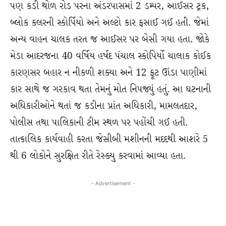
પણ કડી થોળ રોડ પરના અંડરપાસમાં 2 ડમ્પર, આઈસર ટ્રક,
બ્લોક કલરની સ્કોર્પિયો અને અલ્ટો કાર ફસાઈ ગઈ હતી. જેમાં
અન્ય વાહન ચાલક તરત જ આઈસર પર બેસી ગયા હતા. જોકે
મેડા આદરજના 40 વર્ષિય હર્ષદ પંચાલ સ્કોપિર્યો ચાલાક કોઈક
કારણસર બહાર ન નીકળી શક્યા અને 12 ફૂટ ઊંડા પાણીમાં
કાર સાથે જ ગરકાવ થતા તેમનું મોત નિપજ્યું હતું. આ ઘટનાની
અધિકારીઓને થતાં જ કડીના પ્રાંત અધિકારી, મામલતદાર,
પોલીસ તથા પાલિકાની ટીમ સ્થળ પર પહોંચી ગઈ હતી.
તાત્કાલિક કાર્યવાહી કરતા જેસીબી મશીનની મદદથી આશરે 5
થી 6 લોકોને સુરક્ષિત રીતે રેસ્ક્યુ કરવામાં આવ્યા હતા.
- Advertisement -