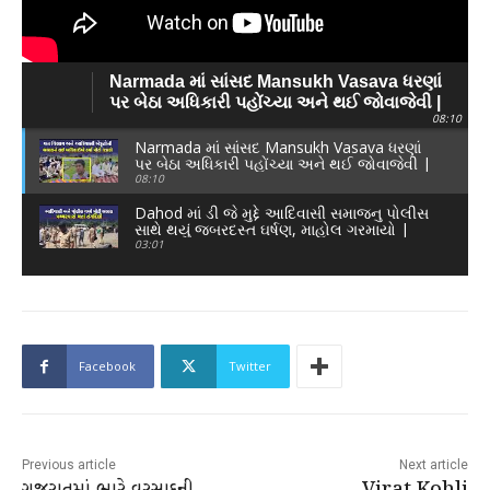
Narmada માં સાંસદ Mansukh Vasava ધરણાં
પર બેઠા અધિકારી પહોંચ્યા અને થઈ જોવાજેવી |
08:10
Narmada News |
Narmada માં સાંસદ Mansukh Vasava ધરણાં
પર બેઠા અધિકારી પહોંચ્યા અને થઈ જોવાજેવી |
Narmada News |
08:10
Dahod માં ડી જે મુદ્દે આદિવાસી સમાજનુ પોલીસ
સાથે થયું જબરદસ્ત ઘર્ષણ, માહોલ ગરમાયો |
Dahod News |
03:01
Facebook
Twitter
Previous article
Next article