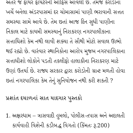
અંતરે જ ફાયર ફાયટરની ઓફિસ આવેલી છે. તેમજ કરોડોના
ખર્ચે બનેલા અંડરપાસમાં દર ચોમાસામાં પાણી ભરાવાની સત્તત
સમસ્યા સામે આવે છે. તેમ છતાં આજ દિન સુધી પાણીના
નિકાલ માટે કાયમી સમસ્યાનું નિરાકરણ નગરપાલીકાના
સત્તાધિશો કેમ નથી લાવી શક્યા તે સૌથી મોટો સવાલ ઊભો
થઈ રહ્યો છે. વારંવાર સ્થાનિકોના આરોપ મુજબ નગરપાલિકાના
સત્તાધીશો લોકોને પડતી તકલીફો હાલાકીના નિરાકરણ માટે
ઉણાં ઉતર્યા છે. રાજ્ય સરકાર દ્વારા કરોડોની ગ્રાન્ટ મળતી હોવા
છતાં નગરપાલિકા કેમ તેનું સુનિયોજન નથી કરી શકતી ?
પ્રશાંત દયાળનાં સાત યાદગાર પુસ્તકો
અક્ષરધામ – ત્રાસવાદી હુમલો, પોલીસ-તપાસ અને અદાલતી
કાર્યવાહી વિશેની કડીબદ્ધ વિગતો (કિંમતઃ રૂ.200)