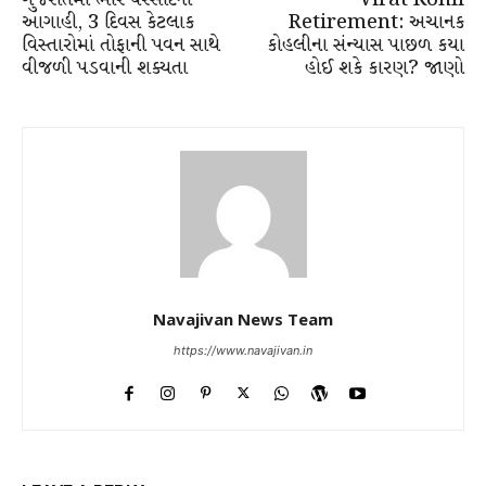
ગુજરાતમાં ભારે વરસાદની
Virat Kohli
આગાહી, 3 દિવસ કેટલાક
Retirement: અચાનક
વિસ્તારોમાં તોફાની પવન સાથે
કોહલીના સંન્યાસ પાછળ કયા
વીજળી પડવાની શક્યતા
હોઈ શકે કારણ? જાણો
Navajivan News Team
https://www.navajivan.in