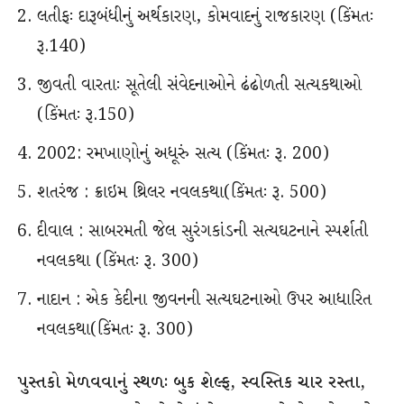
લતીફઃ દારૂબંધીનું અર્થકારણ, કોમવાદનું રાજકારણ (કિંમતઃ
રૂ.140)
જીવતી વારતાઃ સૂતેલી સંવેદનાઓને ઢંઢોળતી સત્યકથાઓ
(કિંમતઃ રૂ.150)
2002: રમખાણોનું અધૂરું સત્ય (કિંમતઃ રૂ. 200)
શતરંજ : ક્રાઇમ થ્રિલર નવલકથા(કિંમતઃ રૂ. 500)
દીવાલ : સાબરમતી જેલ સુરંગકાંડની સત્યઘટનાને સ્પર્શતી
નવલકથા (કિંમતઃ રૂ. 300)
નાદાન : એક કેદીના જીવનની સત્યઘટનાઓ ઉપર આધારિત
નવલકથા(કિંમતઃ રૂ. 300)
પુસ્તકો મેળવવાનું સ્થળઃ બુક શેલ્ફ, સ્વસ્તિક ચાર રસ્તા,