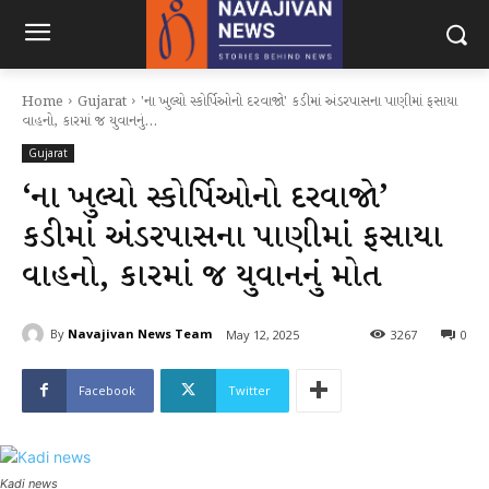
Home
Gujarat
'ના ખુલ્યો સ્કોર્પિઓનો દરવાજો' કડીમાં અંડરપાસના પાણીમાં ફસાયા
વાહનો, કારમાં જ યુવાનનું...
Gujarat
‘ના ખુલ્યો સ્કોર્પિઓનો દરવાજો’
કડીમાં અંડરપાસના પાણીમાં ફસાયા
વાહનો, કારમાં જ યુવાનનું મોત
By
Navajivan News Team
May 12, 2025
3267
0
Facebook
Twitter
Kadi news