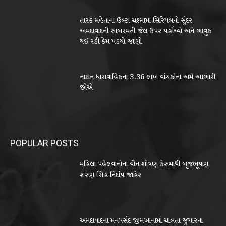
તારક મહેતાના ઉલ્ટા ચશ્મામાં સિરિયલનો સુંદર
અમદાવાદની સાબરમતી જેલ ઉપર પહોંચ્યો અને ભાવુક
થઈ રડી કેમ પડયો જાણો
નાદાન ધારાવાહિકના 3.36 લાખ વાંચકોના અમે આભારી
છીએ
POPULAR POSTS
મહિલા પહેલવાનોના યૌન શોષણ કેસમાંથી બૃજભૂષણ
શરણ સિંહ નિર્દોષ જાહેર
અમદાવાદના મનપસંદ જીમખાનામાં ચાલતા જુગારના