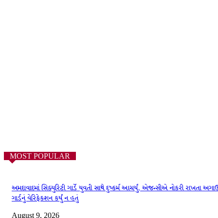
MOST POPULAR
અમદાવાદમાં સિક્યુરિટી ગાર્ડે યુવતી સાથે દુષ્કર્મ આચર્યું, એજન્સીએ નોકરી રાખતા અગા
ગાર્ડનું વેરિફેકશન કર્યું ન હતું
August 9, 2026