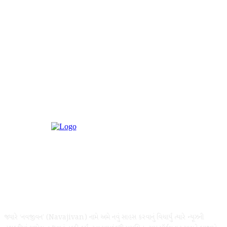
પછી કોઈ વાહન ફંગોળી મુકે તો? અમદાવાદ-ગાંધીનગરના બ્રિજ પર ગરબા- Video?
ABOUT US
જ્યારે ‘નવજીવન’ (Navajivan) નામે અમે નવું સાહસ કરવાનું વિચાર્યું ત્યારે ન્યૂઝની