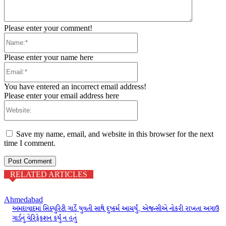
Please enter your comment!
Name:*
Please enter your name here
Email:*
You have entered an incorrect email address!
Please enter your email address here
Website:
Save my name, email, and website in this browser for the next
time I comment.
RELATED ARTICLES
Ahmedabad
અમદાવાદમાં સિક્યુરિટી ગાર્ડે યુવતી સાથે દુષ્કર્મ આચર્યું, એજન્સીએ નોકરી રાખતા અગાઉ
ગાર્ડનું વેરિફેકશન કર્યું ન હતું