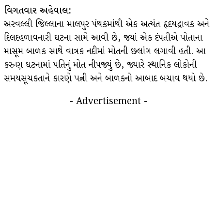
વિગતવાર અહેવાલ:
અરવલ્લી જિલ્લાના માલપુર પંથકમાંથી એક અત્યંત હૃદયદ્રાવક અને
દિલદહળાવનારી ઘટના સામે આવી છે, જ્યાં એક દંપતીએ પોતાના
માસૂમ બાળક સાથે વાત્રક નદીમાં મોતની છલાંગ લગાવી હતી. આ
કરુણ ઘટનામાં પતિનું મોત નીપજ્યું છે, જ્યારે સ્થાનિક લોકોની
સમયસૂચકતાને કારણે પત્ની અને બાળકનો આબાદ બચાવ થયો છે.
- Advertisement -