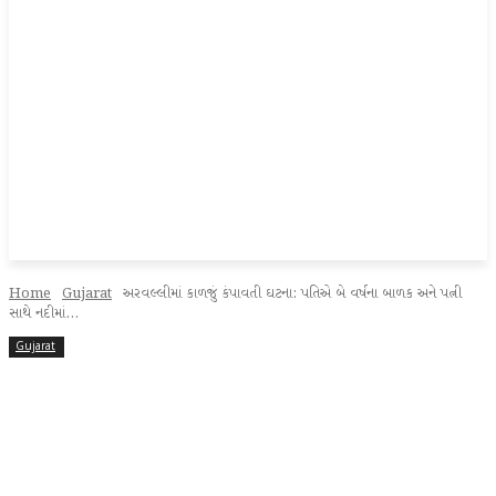
Home
Gujarat
અરવલ્લીમાં કાળજું કંપાવતી ઘટના: પતિએ બે વર્ષના બાળક અને પત્ની
સાથે નદીમાં...
Gujarat