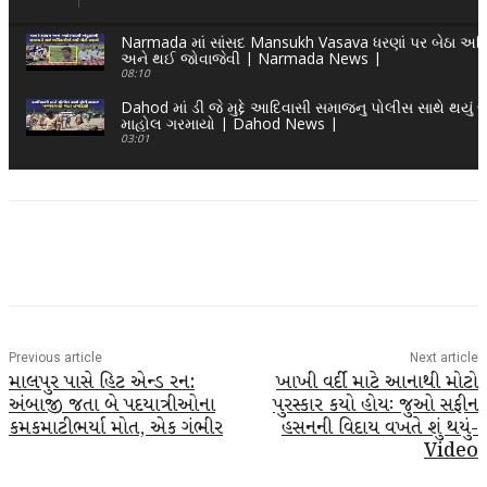
Narmada માં સાંસદ Mansukh Vasava ધરણાં પર બેઠા અધિક
અને થઈ જોવાજેવી | Narmada News |
08:10
Dahod માં ડી જે મુદ્દે આદિવાસી સમાજનુ પોલીસ સાથે થયું 
માહોલ ગરમાયો | Dahod News |
03:01
Facebook
Twitter
WhatsApp
Telegra
Previous article
Next article
માલપુર પાસે હિટ એન્ડ રન:
ખાખી વર્દી માટે આનાથી મોટો
અંબાજી જતા બે પદયાત્રીઓના
પુરસ્કાર કયો હોયઃ જુઓ સફીન
કમકમાટીભર્યા મોત, એક ગંભીર
હસનની વિદાય વખતે શું થયું-
Video