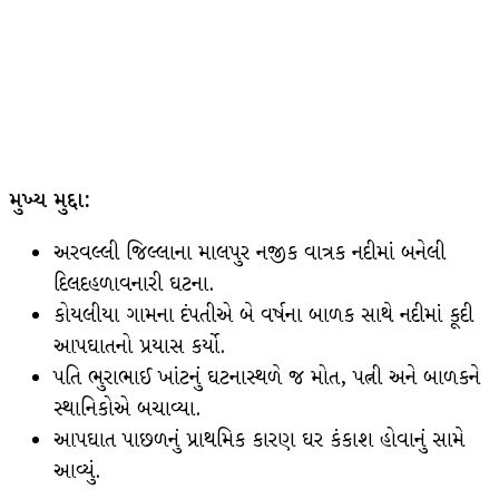
મુખ્ય મુદ્દા:
અરવલ્લી જિલ્લાના માલપુર નજીક વાત્રક નદીમાં બનેલી
દિલદહળાવનારી ઘટના.
કોયલીયા ગામના દંપતીએ બે વર્ષના બાળક સાથે નદીમાં કૂદી
આપઘાતનો પ્રયાસ કર્યો.
પતિ ભુરાભાઈ ખાંટનું ઘટનાસ્થળે જ મોત, પત્ની અને બાળકને
સ્થાનિકોએ બચાવ્યા.
આપઘાત પાછળનું પ્રાથમિક કારણ ઘર કંકાશ હોવાનું સામે
આવ્યું.