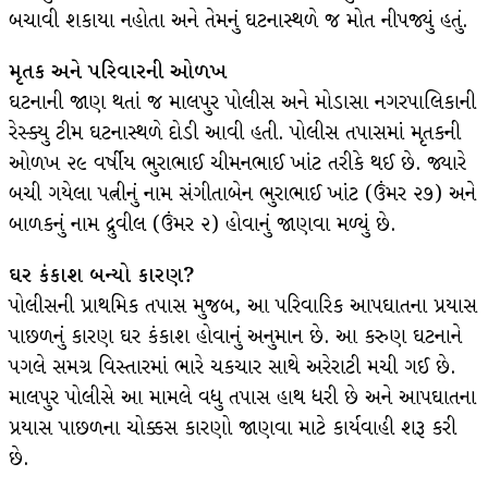
બચાવી શકાયા નહોતા અને તેમનું ઘટનાસ્થળે જ મોત નીપજ્યું હતું.
મૃતક અને પરિવારની ઓળખ
ઘટનાની જાણ થતાં જ માલપુર પોલીસ અને મોડાસા નગરપાલિકાની
રેસ્ક્યુ ટીમ ઘટનાસ્થળે દોડી આવી હતી. પોલીસ તપાસમાં મૃતકની
ઓળખ ૨૯ વર્ષીય ભુરાભાઈ ચીમનભાઈ ખાંટ તરીકે થઈ છે. જ્યારે
બચી ગયેલા પત્નીનું નામ સંગીતાબેન ભુરાભાઈ ખાંટ (ઉંમર ૨૭) અને
બાળકનું નામ દ્રુવીલ (ઉંમર ૨) હોવાનું જાણવા મળ્યું છે.
ઘર કંકાશ બન્યો કારણ?
પોલીસની પ્રાથમિક તપાસ મુજબ, આ પરિવારિક આપઘાતના પ્રયાસ
પાછળનું કારણ ઘર કંકાશ હોવાનું અનુમાન છે. આ કરુણ ઘટનાને
પગલે સમગ્ર વિસ્તારમાં ભારે ચકચાર સાથે અરેરાટી મચી ગઈ છે.
માલપુર પોલીસે આ મામલે વધુ તપાસ હાથ ધરી છે અને આપઘાતના
પ્રયાસ પાછળના ચોક્કસ કારણો જાણવા માટે કાર્યવાહી શરૂ કરી
છે.