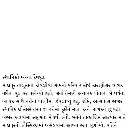
સ્થાનિકો બન્યા દેવદૂત
માલપુર તાલુકાના કોયલીયા ગામનો પરિવાર કોઈ કારણોસર વાત્રક
નદીના પુલ પર પહોંચ્યો હતો, જ્યાં તેમણે અચાનક પોતાના બે વર્ષના
બાળક સાથે નદીના પાણીમાં ઝંપલાવ્યું હતું. જોકે, આસપાસ હાજર
સ્થાનિક લોકોએ તરત જ નદીમાં કૂદીને માતા અને બાળકને જીવતા
બહાર કાઢવામાં સફળતા મેળવી હતી. બંનેને તાત્કાલિક સારવાર માટે
માલપુરની હોસ્પિટલમાં ખસેડવામાં આવ્યા હતા. દુર્ભાગ્યે, પતિને