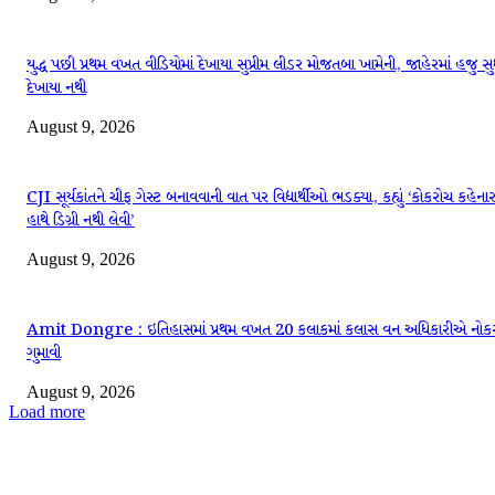
યુદ્ધ પછી પ્રથમ વખત વીડિયોમાં દેખાયા સુપ્રીમ લીડર મોજતબા ખામેની, જાહેરમાં હજુ સુ
દેખાયા નથી
August 9, 2026
CJI સૂર્યકાંતને ચીફ ગેસ્ટ બનાવવાની વાત પર વિદ્યાર્થીઓ ભડક્યા, કહ્યું ‘કોકરોચ કહેનાર
હાથે ડિગ્રી નથી લેવી’
August 9, 2026
Amit Dongre : ઇતિહાસમાં પ્રથમ વખત 20 કલાકમાં કલાસ વન અધિકારીએ નોક
ગુમાવી
August 9, 2026
Load more
EDITOR PICKS