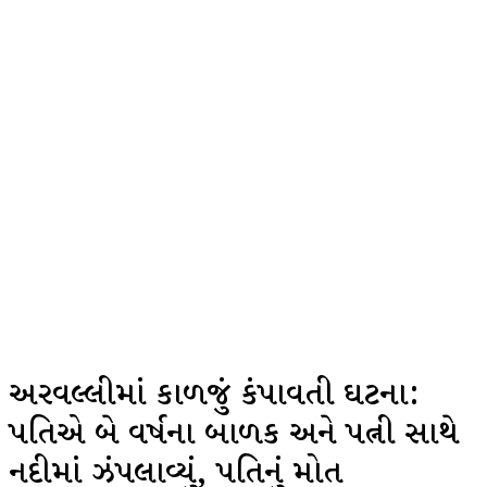
અરવલ્લીમાં કાળજું કંપાવતી ઘટના:
પતિએ બે વર્ષના બાળક અને પત્ની સાથે
નદીમાં ઝંપલાવ્યું, પતિનું મોત