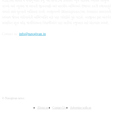
તડાફડીમાં સામેલ ન થવાનું નક્કી કર્યું. આ માપદંડથી પ્રચલિત ન્યૂઝ પૉર્ટલના ખ્યાલને બાજુએ
રાખ્યો અને ન્યૂઝમાં જ આવતી જીવનલક્ષી અને માનવીય અભિગમને ઉજાગર કરતી કથાવસ્તુને
વાચકો સામે મૂકવાની અગ્રિમતા રાખી. નવજીવનની (Navajivan)આ વેબસાઇટ સાબરમતી
મધ્યસ્થ જેલના બંદીવાનોની અભિવ્યક્તિ માટે પણ પ્લૅટફૉર્મ પૂરું પાડશે. નવજીવન ટ્રસ્ટ અંતર્ગત
સંચાલિત સ્કૂલ ઑફ જર્નાલિઝમના વિદ્યાર્થીઓને પણ અહીંયાં રજૂઆત માટે મોકળાશ મળશે.
Contact us:
info@navajivan.in
FOLLOW US
© Navajivan news
About us
Contact Us
Advertise with us