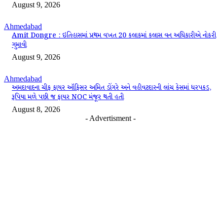
August 9, 2026
Ahmedabad
Amit Dongre : ઇતિહાસમાં પ્રથમ વખત 20 કલાકમાં કલાસ વન અધિકારીએ નોકરી
ગુમાવી
August 9, 2026
Ahmedabad
અમદાવાદના ચીફ ફાયર ઑફિસર અમિત ડોંગરે અને વહીવટદારની લાંચ કેસમાં ધરપકડ,
રૂપિયા મળે પછી જ ફાયર NOC મંજૂર થતી હતી
August 8, 2026
- Advertisment -