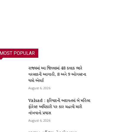
MOST POPULAR
રાજ્યમાં આ જિલ્લામાં 48 કલાક ભારે
વરસાદની આગાહી, 8 અને 9 ઓગસ્ટના
યલો એલર્ટ
August 6, 2026
Valsad : ફરિયાદની અદાવતમાં બે મહિલા
ફોરેસ્ટ અધિકારી પર કાર ચઢાવી મારી
નાંખવાનો પ્રયાસ
August 6, 2026