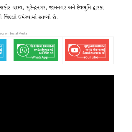
જકોટ ગ્રામ્ય, સુરેન્દ્રનગર, જામનગર અને દેવભૂમિ દ્વારકા
બી જિલ્લો ઉમેરવામાં આવ્યો છે.
low on Social Media