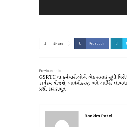
Facebook
Share
Previous article
GSRTC ના કર્મચારીઓએ એક સપ્તાહ સુધી વિરો
કાર્યક્રમ યોજશે, ખાનગીકરણ અને આર્થિક લાભના
પ્રશ્નો કારણભૂત
Bankim Patel