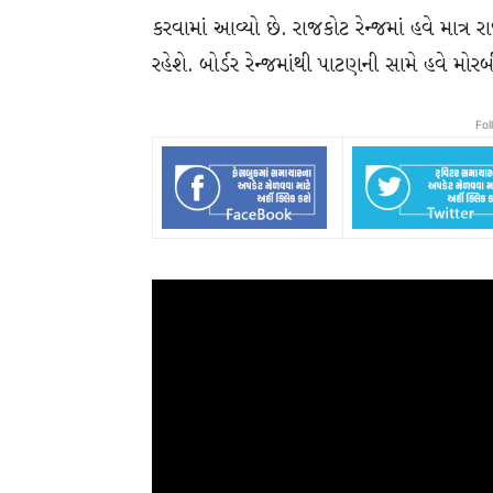
કરવામાં આવ્યો છે. રાજકોટ રેન્જમાં હવે માત્ર રા
રહેશે. બોર્ડર રેન્જમાંથી પાટણની સામે હવે મોર
Fol