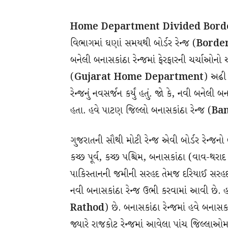
Home Department Divided Borde
વિભાગમાં ઘણાં સમયથી બોર્ડર રેન્જ (
Borde
બનેલી બનાસકાંઠા રેન્જમાં ફેરફારની ચર્ચાઓન
(
Gujarat Home Department
) અઢી 
રેન્જનું નવસર્જન કર્યું હતું. જો કે, નવી બનેલી
હતા. હવે પાટણ જિલ્લો બનાસકાંઠા રેન્જ (
Ba
ગુજરાતની સૌથી મોટી રેન્જ એવી બોર્ડર રેન્જ
કચ્છ પૂર્વ, કચ્છ પશ્ચિમ, બનાસકાંઠા (વાવ-થ
પાકિસ્તાનની જમીની સરહદ તેમજ દરિયાઈ સરહદ 
નવી બનાસકાંઠા રેન્જ ઉભી કરવામાં આવી છે. હ
Rathod
) છે. બનાસકાંઠા રેન્જમાં હવે બનાસ
જ્યારે રાજકોટ રેન્જમાં આવેલા પાંચ જિલ્લાઓમા