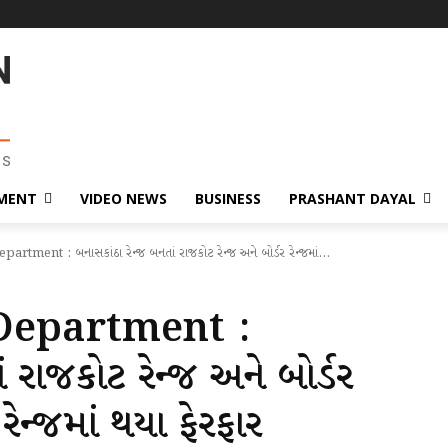
MENT
VIDEO NEWS
BUSINESS
PRASHANT DAYAL
ment : બનાસકાંઠા રેન્જ બનતાં રાજકોટ રેન્જ અને બોર્ડર રેન્જમાં...
Department :
 રાજકોટ રેન્જ અને બોર્ડર
 રેન્જમાં થયા ફેરફાર