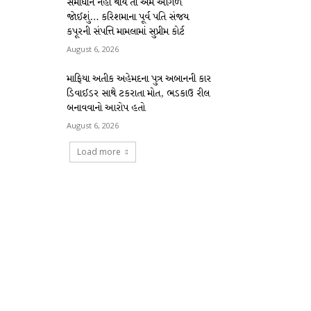
સમાધાન નહીં થાય તો અમે આગળ
જોઈશું… કરિશમાના પૂર્વ પતિ સંજય
કપૂરની સંપત્તિ મામલામાં સુપ્રીમ કોર્ટ
August 6, 2026
માફિયા અતીક અહેમદના પુત્ર અબાનની કાર
ડિવાઈડર સાથે ટકરાતા મોત, ભડકાઉ રીલ
બનાવવાનો આરોપ હતો
August 6, 2026
Load more