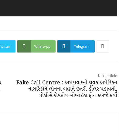
Twitter
WhatsApp
Telegram
Next article
ધ
Fake Call Centre : અમદાવાદનો યુવક અમેરિકન
નાગરિકોને લોનના બહાને છેતરી ડૉલર પડાવતો,
પોલીસે લેપટોપ-મોબાઈલ ફોન કબજે કર્યો