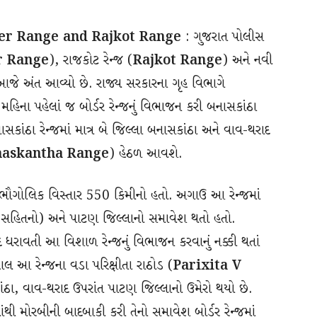
r Range and Rajkot Range
: ગુજરાત પોલીસ
r Range
), રાજકોટ રેન્જ (
Rajkot Range
) અને નવી
ો આજે અંત આવ્યો છે. રાજ્ય સરકારના ગૃહ વિભાગે
મહિના પહેલાં જ બોર્ડર રેન્જનું વિભાજન કરી બનાસકાંઠા
 બનાસકાંઠા રેન્જમાં માત્ર બે જિલ્લા બનાસકાંઠા અને વાવ-થરાદ
naskantha Range
) હેઠળ આવશે.
નો ભૌગોલિક વિસ્તાર 550 કિમીનો હતો. અગાઉ આ રેન્જમાં
રાદ સહિતનો) અને પાટણ જિલ્લાનો સમાવેશ થતો હતો.
ધરાવતી આ વિશાળ રેન્જનું વિભાજન કરવાનું નક્કી થતાં
ાલ આ રેન્જના વડા પરિક્ષીતા રાઠોડ (
Parixita V
કાંઠા, વાવ-થરાદ ઉપરાંત પાટણ જિલ્લાનો ઉમેરો થયો છે.
ંથી મોરબીની બાદબાકી કરી તેનો સમાવેશ બોર્ડર રેન્જમાં