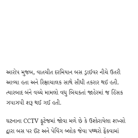
આરોપ મુજબ, વાતચીત દરમિયાન બસ ડ્રાઈવર નીચે ઉતરી
આવ્યા હતા અને રિક્ષાચાલક સાથે સીધી તકરાર થઈ હતી.
ત્યારબાદ બંને વચ્ચે મામલો વધુ બિચકતાં જાહેરમાં જ હિંસક
ઝપાઝપી શરૂ થઈ ગઈ હતી.
ઘટનાના CCTV ફૂટેજમાં જોવા મળે છે કે ઉશ્કેરાયેલા શખ્સો
દ્વારા બસ પર ઈંટ અને પેવિંગ બ્લોક જેવા પથ્થરો ફેંકવામાં