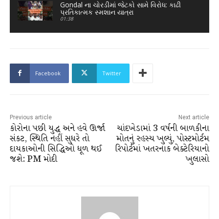
Gondal ના ચોરડીમાં જેટકો સામે વિરોધ: કાઢી
પ્રતિકાત્મક સ્મશાન યાત્રા
01:38
Facebook
Twitter
Previous article
Next article
કોરોના પછી યુદ્ધ અને હવે ઊર્જા
ચાંદખેડામાં 3 વર્ષની બાળકીના
સંકટ, સ્થિતિ નહીં સુધરે તો
મોતનું રહસ્ય ખુલ્યું, પોસ્ટમોર્ટમ
દાયકાઓની સિદ્ધિઓ ધૂળ થઈ
રિપોર્ટમાં ખતરનાક બેક્ટેરિયાનો
જશે: PM મોદી
ખુલાસો