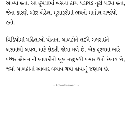
આવ્યા હતા. આ હુમલામાં બસના કાચ ધડાધડ તૂટી પડ્યા હતા,
જેના કારણે અંદર બેઠેલા મુસાફરોમાં ભયનો માહોલ સર્જાયો
હતો.
વિડિયોમાં મહિલાઓ પોતાના બાળકોને લઈને ગભરાઈને
બસમાંથી બચવા માટે દોડતી જોવા મળે છે. એક દૃશ્યમાં ભારે
પથ્થર એક નાની બાળકીની ખૂબ નજીકથી પસાર થતો દેખાય છે,
જેમાં બાળકીનો આબાદ બચાવ થયો હોવાનું જણાય છે.
- Advertisement -