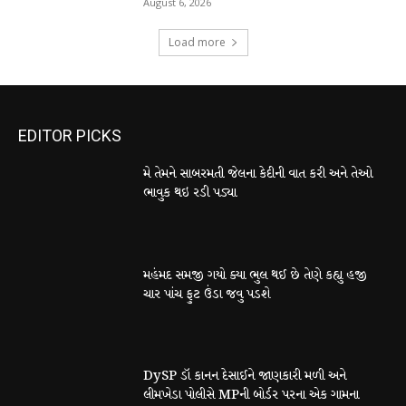
August 6, 2026
Load more
EDITOR PICKS
મે તેમને સાબરમતી જેલના કેદીની વાત કરી અને તેઓ
ભાવુક થઇ રડી પડ્યા
મહંમદ સમજી ગયો ક્યા ભુલ થઈ છે તેણે કહ્યુ હજી
ચાર પાંચ ફુટ ઉંડા જવુ પડશે
DySP ડૉ કાનન દેસાઈને જાણકારી મળી અને
લીમખેડા પોલીસે MPની બોર્ડર પરના એક ગામના