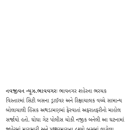
નવજીવન ન્યૂઝ.ભાવવગરઃ
ભાવનગર શહેરના ભરચક
વિસ્તારમાં સિટી બસના ડ્રાઈવર અને રિક્ષાચાલક વચ્ચે સામાન્ય
બોલાચાલી હિંસક અથડામણમાં ફેરવાતાં અફરાતફરીનો માહોલ
સર્જાયો હતો. ઘોઘા ગેટ પોલીસ ચોકી નજીક બનેલી આ ઘટનામાં
જાહેરમાં મારામારી અને પથ્થરમારાના દૃશ્યો બસમાં લાગેલા