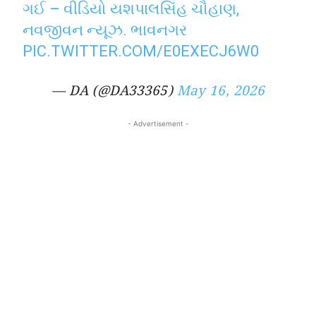
ગઈ – વીડિયો યશપાલસિંહ ચૌહાણ,
નવજીવન ન્યૂઝ. ભાવનગર
PIC.TWITTER.COM/E0EXECJ6W0
— DA (@DA33365)
May 16, 2026
- Advertisement -