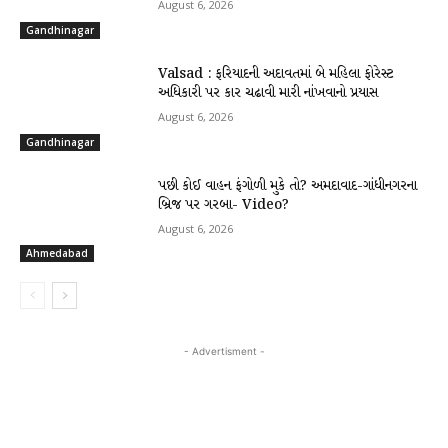
August 6, 2026
Gandhinagar
Valsad : ફરિયાદની અદાવતમાં બે મહિલા ફોરેસ્ટ
અધિકારી પર કાર ચઢાવી મારી નાંખવાનો પ્રયાસ
August 6, 2026
Gandhinagar
પછી કોઈ વાહન ફંગોળી મુકે તો? અમદાવાદ-ગાંધીનગરના
બ્રિજ પર ગરબા- Video?
August 6, 2026
Ahmedabad
- Advertisment -