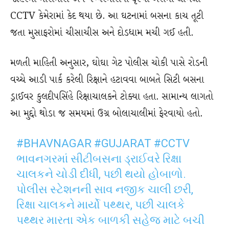
CCTV કેમેરામાં કેદ થયા છે. આ ઘટનામાં બસના કાચ તૂટી
જતા મુસાફરોમાં ચીસાચીસ અને દોડધામ મચી ગઈ હતી.
મળતી માહિતી અનુસાર, ઘોઘા ગેટ પોલીસ ચોકી પાસે રોડની
વચ્ચે આડી પાર્ક કરેલી રિક્ષાને હટાવવા બાબતે સિટી બસના
ડ્રાઈવર કુલદીપસિંહે રિક્ષાચાલકને ટોક્યા હતા. સામાન્ય લાગતો
આ મુદ્દો થોડા જ સમયમાં ઉગ્ર બોલાચાલીમાં ફેરવાયો હતો.
#BHAVNAGAR
#GUJARAT
#CCTV
ભાવનગરમાં સીટીબસના ડ્રાઈવરે રિક્ષા
ચાલકને ચોડી દીધી, પછી થયો હોબાળો.
પોલીસ સ્ટેશનની સાવ નજીક ચાલી છરી,
રિક્ષા ચાલકને માર્યો પથ્થર, પછી ચાલકે
પથ્થર મારતા એક બાળકી સહેજ માટે બચી