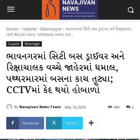
Home
Gujarat
Bhavnagar
ભાવનગરમાં સિટી બસ ડ્રાઈવર અને રિક્ષાચાલક
વચ્ચે જાહેરમાં ધમાલ, પથ્થરમારમાં બસના કાચ...
Gujarat
Bhavnagar
ભાવનગરમાં સિટી બસ ડ્રાઈવર અને
રિક્ષાચાલક વચ્ચે જાહેરમાં ધમાલ,
પથ્થરમારમાં બસના કાચ તૂટ્યા;
CCTVમાં કેદ થયો હોબાળો
By
Navajivan News Team
May 16, 2026
444
0
Facebook
Twitter