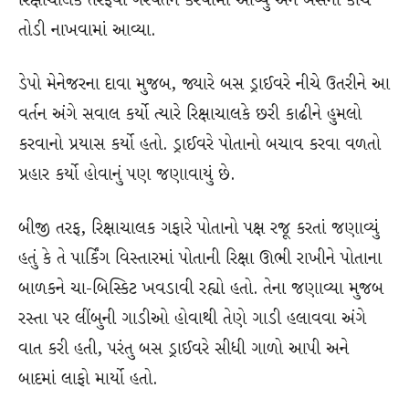
રિક્ષાચાલક તરફથી ગેરવર્તન કરવામાં આવ્યું અને બસના કાચ
તોડી નાખવામાં આવ્યા.
ડેપો મેનેજરના દાવા મુજબ, જ્યારે બસ ડ્રાઈવરે નીચે ઉતરીને આ
વર્તન અંગે સવાલ કર્યો ત્યારે રિક્ષાચાલકે છરી કાઢીને હુમલો
કરવાનો પ્રયાસ કર્યો હતો. ડ્રાઈવરે પોતાનો બચાવ કરવા વળતો
પ્રહાર કર્યો હોવાનું પણ જણાવાયું છે.
બીજી તરફ, રિક્ષાચાલક ગફારે પોતાનો પક્ષ રજૂ કરતાં જણાવ્યું
હતું કે તે પાર્કિંગ વિસ્તારમાં પોતાની રિક્ષા ઊભી રાખીને પોતાના
બાળકને ચા-બિસ્કિટ ખવડાવી રહ્યો હતો. તેના જણાવ્યા મુજબ
રસ્તા પર લીંબુની ગાડીઓ હોવાથી તેણે ગાડી હલાવવા અંગે
વાત કરી હતી, પરંતુ બસ ડ્રાઈવરે સીધી ગાળો આપી અને
બાદમાં લાફો માર્યો હતો.