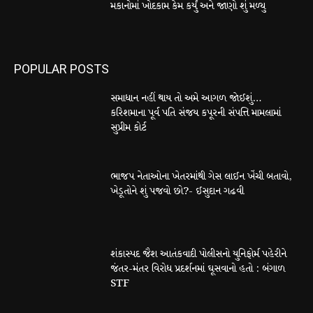
મકાનોમાં ખોદકામ કેમ કર્યું અને જાણો શું મળ્યુ
POPULAR POSTS
સમાધાન નહીં થાય તો અમે આગળ જોઈશું…
કરિશમાના પૂર્વ પતિ સંજય કપૂરની સંપત્તિ મામલામાં
સુપ્રીમ કોર્ટ
ભાજપ નેતાઓના ખેતરમાંથી ગેસ લાઈન ખેંચી બતાવો,
ખેડૂતોને શું પજવો છો?- ઈસુદાન ગઢવી
શંકાસ્પદ જૈશ આતંકવાદી પોલીસનો યુનિફોર્મ પહેરીને
જંતર-મંતર વિરોધ પ્રદર્શનમાં ઘૂસવાનો હતો : બંગાળ
STF