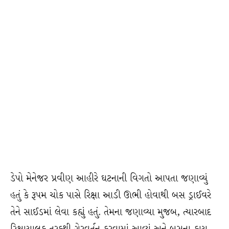
ડેપો મેનેજર પ્રવીણ આહીરે ઘટનાની વિગતો આપતા જણાવ્યું
હતું કે રૂપમ ચોક પાસે રિક્ષા આડી ઊભી હોવાથી બસ ડ્રાઈવરે
તેને સાઈડમાં લેવા કહ્યું હતું. તેમના જણાવ્યા મુજબ, ત્યારબાદ