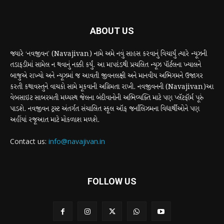
ABOUT US
જ્યારે ‘નવજીવન’ (Navajivan) નામે અમે નવું સાહસ કરવાનું વિચાર્યું ત્યારે ન્યૂઝની
તડાફડીમાં સામેલ ન થવાનું નક્કી કર્યું. આ માપદંડથી પ્રચલિત ન્યૂઝ પૉર્ટલના ખ્યાલને
બાજુએ રાખ્યો અને ન્યૂઝમાં જ આવતી જીવનલક્ષી અને માનવીય અભિગમને ઉજાગર
કરતી કથાવસ્તુને વાચકો સામે મૂકવાની અગ્રિમતા રાખી. નવજીવનની (Navajivan)આ
વેબસાઇટ સાબરમતી મધ્યસ્થ જેલના બંદીવાનોની અભિવ્યક્તિ માટે પણ પ્લૅટફૉર્મ પૂરું
પાડશે. નવજીવન ટ્રસ્ટ અંતર્ગત સંચાલિત સ્કૂલ ઑફ જર્નાલિઝમના વિદ્યાર્થીઓને પણ
અહીંયાં રજૂઆત માટે મોકળાશ મળશે.
Contact us:
info@navajivan.in
FOLLOW US