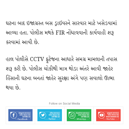
ઘટના બાદ ઇજાગ્રસ્ત બસ ડ્રાઈવરને સારવાર માટે ખસેડવામાં
આવ્યા હતા. પોલીસ મથકે FIR નોંધાવવાની કાર્યવાહી શરૂ
કરવામાં આવી છે.
હાલ પોલીસે CCTV ફૂટેજના આધારે સમગ્ર મામલાની તપાસ
શરૂ કરી છે. પોલીસ ચોકીથી માત્ર થોડા અંતરે આવી જાહેર
હિંસાની ઘટના બનતાં જાહેર સુરક્ષા અંગે પણ સવાલો ઊભા
થયા છે.
Follow on Social Media