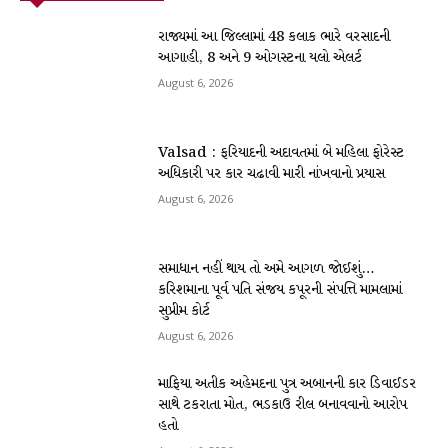
રાજ્યમાં આ જિલ્લામાં 48 કલાક ભારે વરસાદની
આગાહી, 8 અને 9 ઓગસ્ટના યલો એલર્ટ
August 6, 2026
Valsad : ફરિયાદની અદાવતમાં બે મહિલા ફોરેસ્ટ
અધિકારી પર કાર ચઢાવી મારી નાંખવાનો પ્રયાસ
August 6, 2026
સમાધાન નહીં થાય તો અમે આગળ જોઈશું…
કરિશમાના પૂર્વ પતિ સંજય કપૂરની સંપત્તિ મામલામાં
સુપ્રીમ કોર્ટ
August 6, 2026
માફિયા અતીક અહેમદના પુત્ર અબાનની કાર ડિવાઈડર
સાથે ટકરાતા મોત, ભડકાઉ રીલ બનાવવાનો આરોપ
હતો