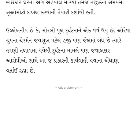
હાઈકોર્ટે ઘટના અંગે અહેવાલ માગ્યો તેમજ નજીકના સમયમાં
સૂઓમોટો દાખલ કરવાની તૈયારી દર્શાવી હતી.
ઉલ્લેખનીય છે કે, મોરબી પુલ દુર્ઘટનાને એક વર્ષ થયું છે. ઓરેવા
ગ્રૂપના ચેરમેન જયસુખ પટેલ હજી પણ જેલમાં બંધ છે ત્યારે
હરણી તળાવમાં થયેલી દુર્ઘટના મામલે પણ જવાબદાર
આરોપીઓ સામે આ જ પ્રકારની કાર્યવાહી થવાના એંધાણ
વર્તાઈ રહ્યા છે.
- Advertisement -