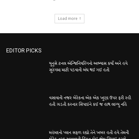
Load more
EDITOR PICKS
યુનુસે ટનલ એન્જિનિયરિંગનો અભ્યાસ કર્યો અને હવે
સુરંગમા માટી પડવાની બંધ થઈ ગઈ હતી
વસાવાની નજર બેરેકના એક એક ખુણા ઉપર ફરી રહી
હતી ઝડતી કરનાર સિપાઇને કઈ જ હાથ લાગ્યુ નહિ
મહંમદનો પ્લાન સફળ રહ્યો તેને ખબર હતી હવે તેમની