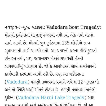
નવજીવન ન્યૂઝ. વડોદરા:
Vadodara boat Tragedy
:
મોરબી દુર્ઘટનાના ઘા હજું રુઝાયા નથી ત્યાં એક નવી ઘટના
સામે આવી છે. મોરબી પુલ દુર્ઘટનામાં 135 લોકોએ જીવ
ગુમાવવાનો વારો આવ્યો હતો. આ પ્રકારની ઘટના કોઈ કુદરતી
હોનારત નથી, પણ જવાબદાર તંત્રએ દાખવેલી તંત્રની
લાપરવાહીનું પરિણામ છે. જો કે આરોપીઓ સામે કાયદેસરની
કાર્યવાહી કરવામાં આવી રહી છે. પણ ત્યાં વડોદરાના
(
Vadodara
) હરણી તળાવમાં પ્રવાસે ગયેલા 12 ભૂલકાઓ
અને બે શિક્ષિકાઓ મોતને ભેટ્યા છે. હરણી તળાવમાં બનેલી
દુર્ઘટના (
Vadodara Harni Lake Tragedy
) બાદ
ઘટનાના કારણો અંગે અનેક તર્ક વિતર્ક થઈ રહ્યા છે. શું આ