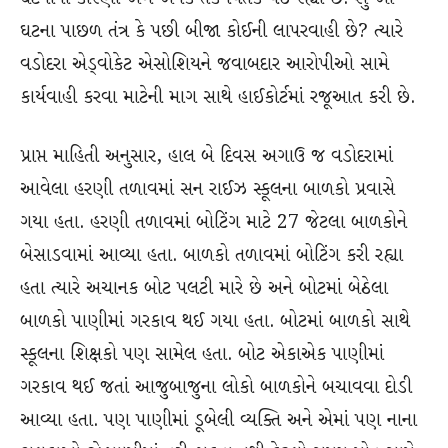
ઘટના પાછળ તંત્ર કે પછી બીજા કોઈની લાપરવાહી છે? ત્યારે
વડોદરા એડ્વોકેટ એસોશિયને જવાબદાર આરોપીઓ સામે
કાર્યવાહી કરવા માટેની માગ સાથે હાઈકોર્ટમાં રજૂઆત કરી છે.
પ્રાપ્ત માહિતી અનુસાર, હાલ બે દિવસ અગાઉ જ વડોદરામાં
આવેલા હરણી તળાવમાં સન રાઈઝ સ્કૂલના બાળકો પ્રવાસે
ગયા હતા. હરણી તળાવમાં બોટિંગ માટે 27 જેટલા બાળકોને
બેસાડવામાં આવ્યા હતા. બાળકો તળાવમાં બોટિંગ કરી રહ્યા
હતા ત્યારે અચાનક બોટ પલટી મારે છે અને બોટમાં બેઠેલા
બાળકો પાણીમાં ગરકાવ થઈ ગયા હતા. બોટમાં બાળકો સાથે
સ્કૂલના શિક્ષકો પણ સામેલ હતા. બોટ એકાએક પાણીમાં
ગરકાવ થઈ જતાં આજુબાજુના લોકો બાળકોને બચાવવા દોડી
આવ્યા હતા. પણ પાણીમાં ડૂબેલી વ્યક્તિ અને એમાં પણ નાના