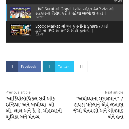
00:00
Today Live News
LIVE Surat માં Gopal Italia સહિત AAP નેતાઓ
સરકારનો વિરોધ કરે તે પહેલા જુઓ શું થયું |
Today Live News
00:00
Stock Market માં આ કંપનીનો Share તમારો
હશે તો IPO માં મળશે મોટો ફાયદો |
Shareholder Quota
02:48
Facebook
Twitter
Previous article
Next article
‘આર્કિયોલોજિકલ સર્વે ઓફ
“અયોધ્યાના મુસલમાન” 7
ઇન્ડિયા’ અને અયોધ્યા: બી.
દાયકા પહેલાનું એવું લખાણ
બી. લાલ અને કે. કે. મોહમ્મદની
જેમાં ચેતવણી અને બોધપાઠ
ભૂમિકા અને મંતવ્ય
બંને હતા