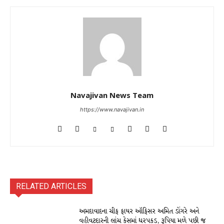
Navajivan News Team
https://www.navajivan.in
RELATED ARTICLES
અમદાવાદના ચીફ ફાયર ઑફિસર અમિત ડોંગરે અને
વહીવટદારની લાંચ કેસમાં ધરપકડ, રૂપિયા મળે પછી જ