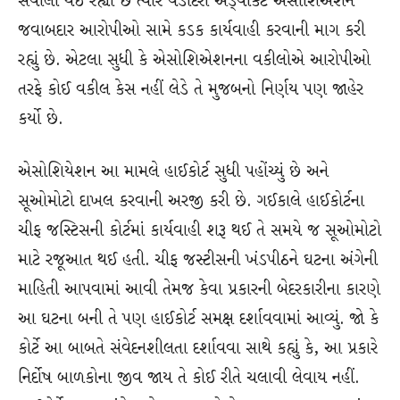
સવાલો થઈ રહ્યા છે ત્યારે વડોદરા એડ્વોકેટ એસોશિએશન
જવાબદાર આરોપીઓ સામે કડક કાર્યવાહી કરવાની માગ કરી
રહ્યું છે. એટલા સુધી કે એસોશિએશનના વકીલોએ આરોપીઓ
તરફે કોઈ વકીલ કેસ નહીં લેડે તે મુજબનો નિર્ણય પણ જાહેર
કર્યો છે.
એસોશિયેશન આ મામલે હાઈકોર્ટ સુધી પહોંચ્યું છે અને
સૂઓમોટો દાખલ કરવાની અરજી કરી છે. ગઈકાલે હાઈકોર્ટના
ચીફ જસ્ટિસની કોર્ટમાં કાર્યવાહી શરૂ થઈ તે સમયે જ સૂઓમોટો
માટે રજૂઆત થઈ હતી. ચીફ જસ્ટીસની ખંડપીઠને ઘટના અંગેની
માહિતી આપવામાં આવી તેમજ કેવા પ્રકારની બેદરકારીના કારણે
આ ઘટના બની તે પણ હાઈકોર્ટ સમક્ષ દર્શાવવામાં આવ્યું. જો કે
કોર્ટે આ બાબતે સંવેદનશીલતા દર્શાવવા સાથે કહ્યું કે, આ પ્રકારે
નિર્દોષ બાળકોના જીવ જાય તે કોઈ રીતે ચલાવી લેવાય નહીં.