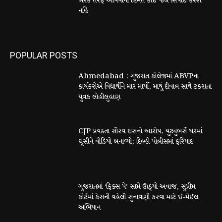
બેરેક તરફ આવવાની હિંમત કોઇ જેલ સિપાઇ કરશે
નહિ
POPULAR POSTS
Ahmedabad : ગુજરાત કોલેજમાં ABVPના
કાર્યકરોએ વિદ્યાર્થીને માર માર્યો, માથું દીવાલ સાથે ટકરાતા
યુવક લોહીલુહાણ
CJP પ્રવક્તા સૌરવ દાસનો આરોપ, યુટ્યુબર્સે ઘરમાં
ઘૂસીને વીડિયો બનાવ્યો; દિલ્હી પોલીસમાં ફરિયાદ
ગુજરાતમાં ‘ફિક્સ પે’ સામે ઊઠ્યો અવાજ, સુપ્રીમ
કોર્ટમાં કેસની વહેલી સુનાવણી કરવા માટે ઈ-મેઈલ
અભિયાન