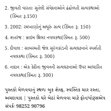
જીવતી વારતાઃ સૂતેલી સંવેદનાઓને ઢંઢોળતી સત્યકથાઓ
(કિંમતઃ રૂ.150)
2002: રમખાણોનું અધૂરું સત્ય (કિંમતઃ રૂ. 150)
શતરંજ : ક્રાઇમ થ્રિલર નવલકથા(કિંમતઃ રૂ. 500)
દીવાલ : સાબરમતી જેલ સુરંગકાંડની સત્યઘટનાને સ્પર્શતી
નવલકથા (કિંમતઃ રૂ. 300)
નાદાન : એક કેદીના જીવનની સત્યઘટનાઓ ઉપર આધારિત
નવલકથા(કિંમતઃ રૂ. 300)
પુસ્તકો મેળવવાનું સ્થળઃ બુક શેલ્ફ, સ્વસ્તિક ચાર રસ્તા,
અમદાવાદ | પુસ્તકો ઘરે બેઠાં મેળવવા માટે ફોન/વોટ્સએપ
સંપર્કઃ 98252 90796