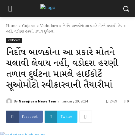
Home
Gujarat
Vadodara
નિર્દોષ બાળકોના આ પ્રકારે મોતને ચલાવી લેવાય
નહીં, વડોદરા હરણી તળાવ દુર્ઘટના...
Vadodara
નિર્દોષ બાળકોના આ પ્રકારે મોતને
ચલાવી લેવાય નહીં, વડોદરા હરણી
તળાવ દુર્ઘટના મામલે હાઈકોર્ટે
સૂઓમોટો સ્વીકારવાની તૈયારીમાં
By
Navajivan News Team
January 20, 2024
2439
0
Facebook
Twitter