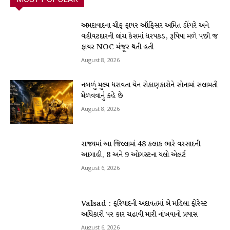
અમદાવાદના ચીફ ફાયર ઑફિસર અમિત ડોંગરે અને
વહીવટદારની લાંચ કેસમાં ધરપકડ, રૂપિયા મળે પછી જ
ફાયર NOC મંજૂર થતી હતી
August 8, 2026
નબળું મુલ્ય ધરાવતા યેન રોકાણકારોને સોનામાં સલામતી
મેળવવાનું કહે છે
August 8, 2026
રાજ્યમાં આ જિલ્લામાં 48 કલાક ભારે વરસાદની
આગાહી, 8 અને 9 ઓગસ્ટના યલો એલર્ટ
August 6, 2026
Valsad : ફરિયાદની અદાવતમાં બે મહિલા ફોરેસ્ટ
અધિકારી પર કાર ચઢાવી મારી નાંખવાનો પ્રયાસ
August 6, 2026