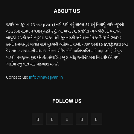
ABOUT US
જ્યારે ‘નવજીવન’ (Navajivan) નામે અમે નવું સાહસ કરવાનું વિચાર્યું ત્યારે ન્યૂઝની
તડાફડીમાં સામેલ ન થવાનું નક્કી કર્યું. આ માપદંડથી પ્રચલિત ન્યૂઝ પૉર્ટલના ખ્યાલને
બાજુએ રાખ્યો અને ન્યૂઝમાં જ આવતી જીવનલક્ષી અને માનવીય અભિગમને ઉજાગર
કરતી કથાવસ્તુને વાચકો સામે મૂકવાની અગ્રિમતા રાખી. નવજીવનની (Navajivan)આ
વેબસાઇટ સાબરમતી મધ્યસ્થ જેલના બંદીવાનોની અભિવ્યક્તિ માટે પણ પ્લૅટફૉર્મ પૂરું
પાડશે. નવજીવન ટ્રસ્ટ અંતર્ગત સંચાલિત સ્કૂલ ઑફ જર્નાલિઝમના વિદ્યાર્થીઓને પણ
અહીંયાં રજૂઆત માટે મોકળાશ મળશે.
Contact us:
info@navajivan.in
FOLLOW US