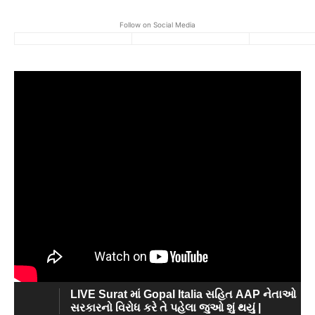
Follow on Social Media
LIVE Surat માં Gopal Italia સહિત AAP નેતાઓ
સરકારનો વિરોધ કરે તે પહેલા જુઓ શું થયું |