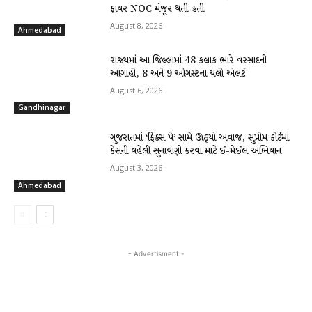
ફાયર NOC મંજૂર થતી હતી
August 8, 2026
Ahmedabad
રાજ્યમાં આ જિલ્લામાં 48 કલાક ભારે વરસાદની
આગાહી, 8 અને 9 ઓગસ્ટના યલો એલર્ટ
August 6, 2026
Gandhinagar
ગુજરાતમાં ‘ફિક્સ પે’ સામે ઊઠ્યો અવાજ, સુપ્રીમ કોર્ટમાં
કેસની વહેલી સુનાવણી કરવા માટે ઈ-મેઈલ અભિયાન
August 3, 2026
Ahmedabad
- Advertisment -