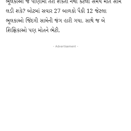
ભૂલકાઓ જે પાણીમાં તરી શકતા નથી કેટલો સમય મોત સામે
લડી શકે? બોટમાં સવાર 27 બાળકો પૈકી 12 જેટલા
ભૂલકાઓ જિંદગી સામેની જંગ હારી ગયા. સાથે જ બે
શિક્ષિકાઓ પણ મોતને ભેટી.
- Advertisement -