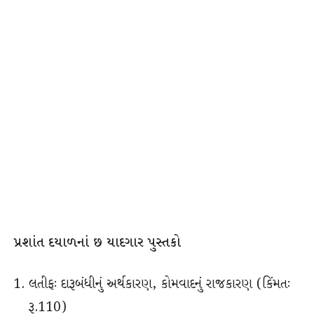
પ્રશાંત દયાળનાં છ યાદગાર પુસ્તકો
લતીફઃ દારૂબંધીનું અર્થકારણ, કોમવાદનું રાજકારણ (કિંમતઃ
રૂ.110)