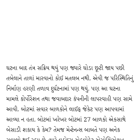
ઘટના બાદ તંત્ર સક્રિય થયું પણ જ્યારે ઘોડા છૂટી જાય પછી
તબેલાને તાળાં મારવાનો કોઈ મતલબ નથી. એવી જ પરિસ્થિતિનું
નિર્માણ હરણી તળાવ દુર્ઘટનામાં પણ થયું. પણ આ ઘટના
મામલે કોર્પોરેશન તથા જવાબદાર કંપનીની લાપરવાહી પણ સામે
આવી. બોટમાં સવાર બાળકોને લાઈફ જેકેટ પણ આપવામાં
આવ્યા ન હતા. બોટમાં ખરેખર બોટમાં 27 બાળકો એકસાથે
બેસાડી શકાય કે કેમ? તેમજ મેન્ટેનન્સ બાબતે પણ અનેક