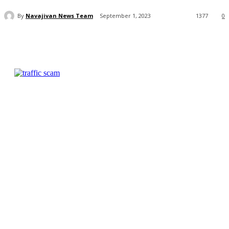
By
Navajivan News Team
September 1, 2023
1377
0
Facebook
Twitter
WhatsApp
Telegra