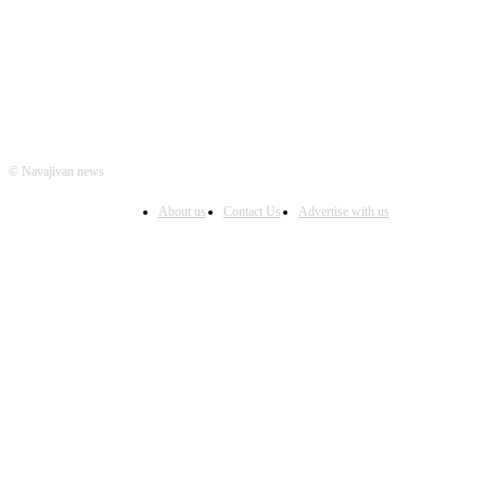
© Navajivan news
About us
Contact Us
Advertise with us