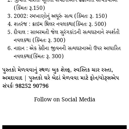
જીવતી વારતાઃ સૂતેલી સંવેદનાઓને ઢંઢોળતી સત્યકથાઓ
(કિંમતઃ રૂ.150)
2002: રમખાણોનું અધૂરું સત્ય (કિંમતઃ રૂ. 150)
શતરંજ : ક્રાઇમ થ્રિલર નવલકથા(કિંમતઃ રૂ. 500)
દીવાલ : સાબરમતી જેલ સુરંગકાંડની સત્યઘટનાને સ્પર્શતી
નવલકથા (કિંમતઃ રૂ. 300)
નાદાન : એક કેદીના જીવનની સત્યઘટનાઓ ઉપર આધારિત
નવલકથા(કિંમતઃ રૂ. 300)
પુસ્તકો મેળવવાનું સ્થળઃ બુક શેલ્ફ, સ્વસ્તિક ચાર રસ્તા,
અમદાવાદ | પુસ્તકો ઘરે બેઠાં મેળવવા માટે ફોન/વોટ્સએપ
સંપર્કઃ 98252 90796
Follow on Social Media