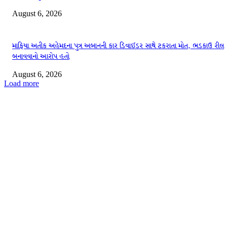
August 6, 2026
માફિયા અતીક અહેમદના પુત્ર અબાનની કાર ડિવાઈડર સાથે ટકરાતા મોત, ભડકાઉ રીલ
બનાવવાનો આરોપ હતો
August 6, 2026
Load more
EDITOR PICKS
મંગાઍ પોતાના બે ટપોરી મોકલ્યા અને કેતનનું કામ જેલમા જ તમામ થઇ ગયુ
અમદાવાદઃ આ જેલ અધિકારીએ મુંબઈની મુસ્લીમ મહિલા કેદીની દફનવિધી કરાવી
તે ત્યારે 25 વર્ષનો હતો, તેનો ક્ષણીક ગુસ્સો તેને જેલમાં લઈ આવ્યો, પણ તેણે પોતાની ભ