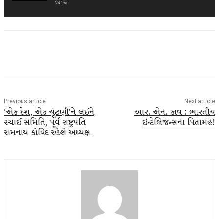
04:56
Facebook
Twitter
WhatsApp
Telegra
Previous article
Next article
‘એક દેશ, એક ચૂંટણી’ને લઈને
આર. એન. કાવ : ભારતીય
રચાઈ સમિતિ, પૂર્વ રાષ્ટ્રપતિ
ઇન્ટેલિજન્સના પિતામહ!
રામનાથ કોવિંદ રહેશે અધ્યક્ષ