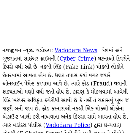
નવજીવન ન્યૂઝ. વડોદરા:
Vadodara News
: દેશમાં અને
ગુજરાતમાં સાઈબર ક્રાઈમની (
Cyber Crime
) ઘટનાઓ દિવસેને
દિવસે વધી રહી છે. નકલી લિંક (Fake Link) મોકલી લોકોને
છેતરવામાં આવતા હોય છે. ઉલટ તપાસ કર્યા વગર જ્યારે
ઓનલાઈન પેમેન્ટ કરવામાં આવે છે, ત્યારે ફ્રોડ (Fraud) થવાની
શક્યતાઓ ઘણી વધી જતી હોય છે. કારણ કે મોકલવામાં આવેલી
લિંક ખરેખર અધિકૃત કચેરીથી આવી છે કે નહીં તે ચકાસવું ખૂબ જ
જરૂરી બની જાય છે. ફ્રોડ કરનારાઓ નકલી લિંક મોકલી લોકોના
એકાઉન્ટ ખાલી કરી નાખવાના અનેક કિસ્સા સામે આવતા હોય છે,
ત્યારે વડોદરા પોલીસ (
Vadodara Police
) દ્વારા ઇ-ચલણ