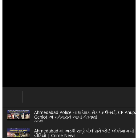
Ahmedabad Police ના ધાડેધાડા રોડ પર ઉતર્યા, CP Anup
Gehlot એ ગુનેગારોને આપી ચેતવણી
06:49
Ahmedabad માં અડધી રાત્રે પોલીસને જોઈ લોકોમાં મચ
વીડિયો | Crime News |