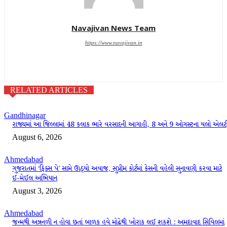
Navajivan News Team
https://www.navajivan.in
RELATED ARTICLES
Gandhinagar
રાજ્યમાં આ જિલ્લામાં 48 કલાક ભારે વરસાદની આગાહી, 8 અને 9 ઓગસ્ટના યલો એલર્ટ
August 6, 2026
Ahmedabad
ગુજરાતમાં ‘ફિક્સ પે’ સામે ઊઠ્યો અવાજ, સુપ્રીમ કોર્ટમાં કેસની વહેલી સુનાવણી કરવા માટે
ઈ-મેઈલ અભિયાન
August 3, 2026
Ahmedabad
જન્મથી અન્નનળી ન હોવા છતાં બાળક હવે મોઢેથી ખોરાક લઈ શકશે : અમદાવાદ સિવિલમાં