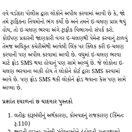
હવે વડોદરા પોલીસ દ્વારા લોકોને અપીલ કરવામાં આવી છે કે, જો
તમે ટ્રાફિકના નિયમોનો ભંગ કર્યો છે અને તમને ઇ-ચલણ પ્રાપ્ત થયું
હોય, તો ઇ-ચલણ ભરવા અંગે ટ્રાફીક વિભાગનો સંપર્ક કરો.
કોઈપણ પ્રકારની જાણકારી વગર ઇ-ચલણથી પેમેન્ટ કરવાનું ટાળવું
તેમજ અધિકૃત કચેરીએથી આવેલી લિંક પર ક્લિક કરી ઇ-ચલણ
કરવાની પણ અપીલ કરવામાં આવી છે. વધુમાં ઇ-ચલણ ભરવા
માટે ફ્રોડ SMS થયા હોવાનું પણ સામે આવ્યું છે. જે લોકોના ઇ-
ચલણ ભરવાના બાકી હોય તે લોકોને કોર્ટ દ્વારા SMS કરવામાં
આવે છે. પણ ફ્રોડ SMS થકી લોકોને ફ્રોડ થવાના કેસ પણ સામે
આવ્યા છે.
પ્રશાંત દયાળનાં છ યાદગાર પુસ્તકો
લતીફઃ દારૂબંધીનું અર્થકારણ, કોમવાદનું રાજકારણ (કિંમતઃ
રૂ.110)