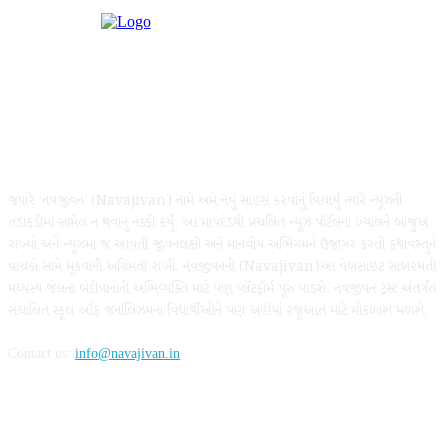
ABOUT US
જ્યારે ‘નવજીવન’ (Navajivan) નામે અમે નવું સાહસ કરવાનું વિચાર્યું ત્યારે ન્યૂઝની
તડાફડીમાં સામેલ ન થવાનું નક્કી કર્યું. આ માપદંડથી પ્રચલિત ન્યૂઝ પૉર્ટલના ખ્યાલને બાજુએ
રાખ્યો અને ન્યૂઝમાં જ આવતી જીવનલક્ષી અને માનવીય અભિગમને ઉજાગર કરતી કથાવસ્તુને
વાચકો સામે મૂકવાની અગ્રિમતા રાખી. નવજીવનની (Navajivan)આ વેબસાઇટ સાબરમતી
મધ્યસ્થ જેલના બંદીવાનોની અભિવ્યક્તિ માટે પણ પ્લૅટફૉર્મ પૂરું પાડશે. નવજીવન ટ્રસ્ટ અંતર્ગત
સંચાલિત સ્કૂલ ઑફ જર્નાલિઝમના વિદ્યાર્થીઓને પણ અહીંયાં રજૂઆત માટે મોકળાશ મળશે.
Contact us:
info@navajivan.in
FOLLOW US