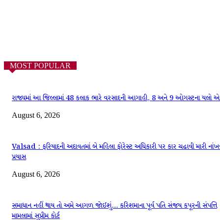
MOST POPULAR
રાજ્યમાં આ જિલ્લામાં 48 કલાક ભારે વરસાદની આગાહી, 8 અને 9 ઓગસ્ટના યલો એલ
August 6, 2026
Valsad : ફરિયાદની અદાવતમાં બે મહિલા ફોરેસ્ટ અધિકારી પર કાર ચઢાવી મારી નાંખ
પ્રયાસ
August 6, 2026
સમાધાન નહીં થાય તો અમે આગળ જોઈશું… કરિશમાના પૂર્વ પતિ સંજય કપૂરની સંપત્તિ
મામલામાં સુપ્રીમ કોર્ટ