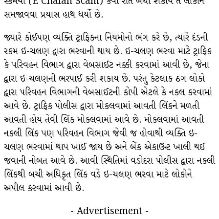
સ્કેમથી (E Chalan Scam) કેવી રીતે બચી શકાય તે લોકોને
સમજાવવા પ્રયાસ હાથ ધર્યો છે.
જ્યારે કોઈપણ વ્યક્તિ ટ્રાફિકના નિયમોનો ભંગ કરે છે, ત્યારે દંડની
રકમ ઇ-ચલણ દ્વારા ભરવાની થાય છે. ઇ-ચલણ ભરવા માટે ટ્રાફિક
કે પરિવહન વિભાગ દ્વારા વેબસાઈટ નક્કી કરવામાં આવી છે, જેના
દ્વારા ઇ-ચલણની ભરપાઈ કરી શકાય છે. પરંતુ કેટલાક ઠગ લોકો
દ્વારા પરિવહન વિભાગની વેબસાઈટની કોપી એટલે કે નકલ કરવામાં
આવે છે. ટ્રાફિક પોલીસ દ્વારા મોકલવામાં આવતી લિંકને મળતી
આવતી હોય તેવી લિંક મોકલવામાં આવે છે. મોકલવામાં આવતી
નકલી લિંક પણ પરિવહન વિભાગ જેવી જ હોવાથી વ્યક્તિ ઇ-
ચલણ ભરવામાં થાપ ખાઈ જાય છે અને બેંક એકાઉન્ટ ખાલી થઈ
જવાની નોબત આવે છે. આવી સ્થિતિમાં વડોદરા પોલીસ દ્વારા નકલી
લિંકથી બચી અધિકૃત લિંક વડે ઇ-ચલણ ભરવા માટે લોકોને
અપીલ કરવામાં આવી છે.
- Advertisement -