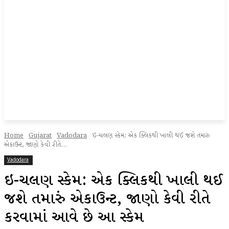
Home
Gujarat
Vadodara
ઇ-ચલણ સ્કેમ: એક ક્લિકથી ખાલી થઈ જશે તમારું
એકાઉન્ટ, જાણો કેવી રીતે...
Vadodara
ઇ-ચલણ સ્કેમ: એક ક્લિકથી ખાલી થઈ
જશે તમારું એકાઉન્ટ, જાણો કેવી રીતે
કરવામાં આવે છે આ સ્કેમ