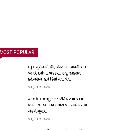
MOST POPULAR
CJI સૂર્યકાંતને ચીફ ગેસ્ટ બનાવવાની વાત
પર વિદ્યાર્થીઓ ભડક્યા, કહ્યું ‘કોકરોચ
કહેનારાના હાથે ડિગ્રી નથી લેવી’
August 9, 2026
Amit Dongre : ઇતિહાસમાં પ્રથમ
વખત 20 કલાકમાં કલાસ વન અધિકારીએ
નોકરી ગુમાવી
August 9, 2026