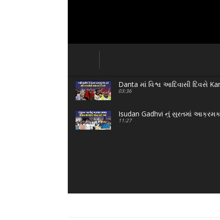
Danta માં વિશ્વ આદિવાસી દિવસે Kan
03:36
Isudan Gadhvi નું સુરતમાં આક્ર
11:27