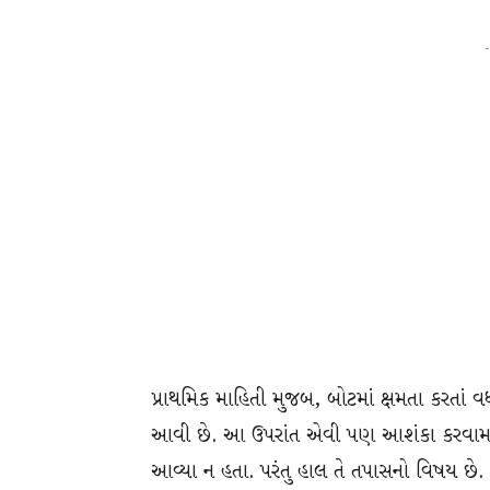
-
પ્રાથમિક માહિતી મુજબ, બોટમાં ક્ષમતા કરતાં વધા
આવી છે. આ ઉપરાંત એવી પણ આશંકા કરવામાં
આવ્યા ન હતા. પરંતુ હાલ તે તપાસનો વિષય છે. 