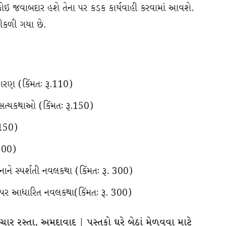
 કોઇ જવાબદાર હશે તેના પર કડક કાર્યવાહી કરવામાં આવશે.
 નીકળી ગયા છે.
જકારણ (કિંમતઃ રૂ.110)
 સત્યકથાઓ (કિંમતઃ રૂ.150)
 150)
 500)
ાને સ્પર્શતી નવલકથા (કિંમતઃ રૂ. 300)
ઉપર આધારિત નવલકથા(કિંમતઃ રૂ. 300)
ક ચાર રસ્તા, અમદાવાદ | પુસ્તકો ઘરે બેઠાં મેળવવા માટે