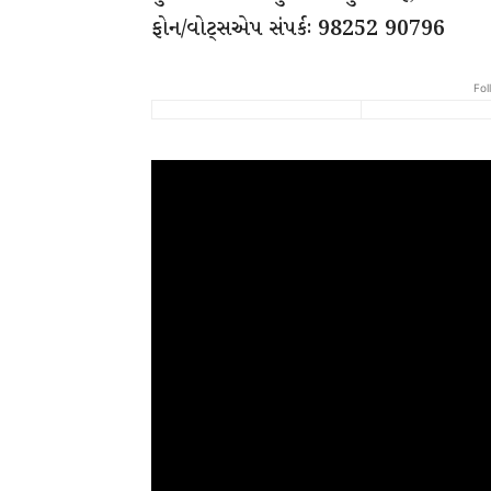
ફોન/વોટ્સએપ સંપર્કઃ 98252 90796
Fol