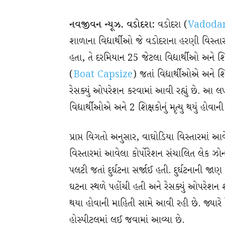
નવજીવન ન્યૂઝ. વડોદરા:
વડોદરા (
Vadoda
શાળાના વિદ્યાર્થીઓ જે વડોદરાના હરણી વિસ્ત
હતા, તે દરમિયાન 25 જેટલા વિદ્યાર્થીઓ અને શિ
(
Boat Capsize
) જતાં વિદ્યાર્થીઓએ અને 
રેસક્યું ઓપરેશન કરવામાં આવી રહ્યું છે. આ લખ
વિદ્યાર્થીઓએ અને 2 શિક્ષકોનું મૃત્યુ થયું હોવા
પ્રાપ્ત વિગતો અનુસાર, વાઘોડિયા વિસ્તારમાં આ
વિસ્તારમાં આવેલા કોર્પોરેશન સંચાલિત લેક ઝોન
પલટી જતાં દુર્ઘટના સર્જાઈ હતી. દુર્ઘટનાની જા
ઘટના સ્થળે પહોંચી હતી અને રેસક્યું ઓપરેશન શર
થયા હોવાની માહિતી સામે આવી રહી છે. જ્યાર
હોસ્પીટલમાં લઈ જવામાં આવ્યા છે.