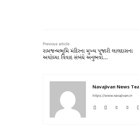
Facebook
Share
Previous article
રામજન્મભૂમિ મંદિરના મુખ્ય પૂજારી લાલદાસના
અયોધ્યા વિવાદ સંબંધે અનુભવો…
Navajivan News Te
https://www.navajivan.in