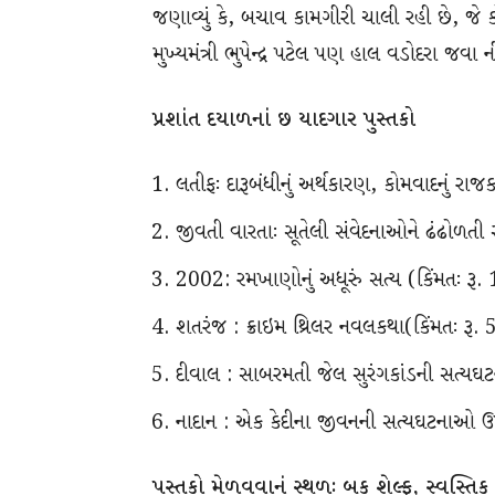
જણાવ્યું કે, બચાવ કામગીરી ચાલી રહી છે, જે
મુખ્યમંત્રી ભુપેન્દ્ર પટેલ પણ હાલ વડોદરા જવા
પ્રશાંત દયાળનાં છ યાદગાર પુસ્તકો
લતીફઃ દારૂબંધીનું અર્થકારણ, કોમવાદનું રા
જીવતી વારતાઃ સૂતેલી સંવેદનાઓને ઢંઢોળતી
2002: રમખાણોનું અધૂરું સત્ય (કિંમતઃ રૂ.
શતરંજ : ક્રાઇમ થ્રિલર નવલકથા(કિંમતઃ રૂ.
દીવાલ : સાબરમતી જેલ સુરંગકાંડની સત્યઘટન
નાદાન : એક કેદીના જીવનની સત્યઘટનાઓ 
પુસ્તકો મેળવવાનું સ્થળઃ બુક શેલ્ફ, સ્વસ્તિ