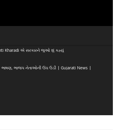
ti Kharadi એ સરકારને જુઓ શું કહ્યું
મક ભાષણ, ભાજપ નેતાઓની ઉંઘ ઉડી | Gujarati News |