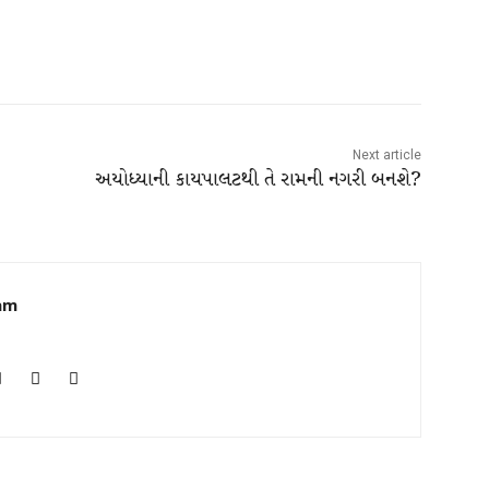
Twitter
WhatsApp
Telegram
Copy URL
Next article
અયોધ્યાની કાયપાલટથી તે રામની નગરી બનશે?
am