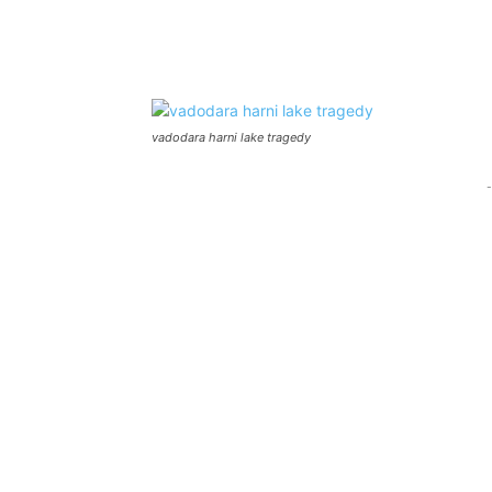
Facebook
Share
vadodara harni lake tragedy
-