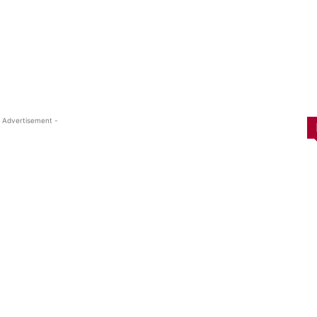
Twitter
WhatsApp
Telegram
Copy URL
 Advertisement -