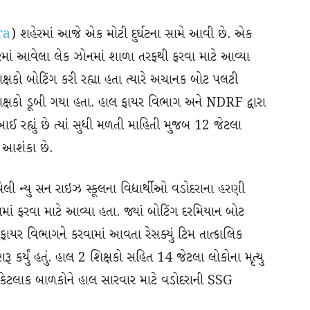
ra
) શહેરમાં આજે એક મોટી દુર્ઘટના સામે આવી છે. એક
ારમાં આવેલા લેક ઝોનમાં શાળા તરફથી ફરવા માટે આવ્યા
ક્ષકો બોટિંગ કરી રહ્યા હતા ત્યારે અચાનક બોટ પલટી
શિક્ષકો ડૂબી ગયા હતા. હાલ ફાયર વિભાગ અને NDRF દ્વારા
ાઈ રહ્યું છે ત્યાં સુધી મળતી માહિતી મુજબ 12 જેટલા
ની આશંકા છે.
વેલી ન્યુ સન રાઇઝ સ્કૂલના વિદ્યાર્થીઓ વડોદરાના હરણી
માં ફરવા માટે આવ્યા હતા. જ્યાં બોટિંગ દરમિયાન બોટ
ણ ફાયર વિભાગને કરવામાં આવતા રેસક્યું ટિમ તાત્કાલિક
ૂ કર્યું હતું. હાલ 2 શિક્ષકો સહિત 14 જેટલા લોકોના મૃત્યુ
ે કેટલાક બાળકોને હાલ સારવાર માટે વડોદરાની SSG