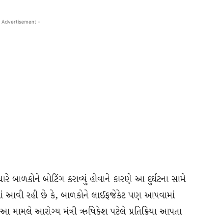
 Advertisement -
રે બાળકોને બોટિંગ કરાવ્યું હોવાને કારણે આ દુર્ઘટના સામે
 આવી રહી છે કે, બાળકોને લાઈફજેકેટ પણ આપવામાં
આ મામલે આરોગ્ય મંત્રી ઋષિકેશ પટેલે પ્રતિક્રિયા આપતા