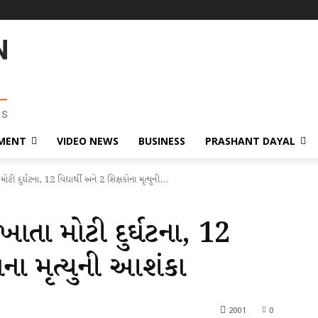
MENT
VIDEO NEWS
BUSINESS
PRASHANT DAYAL
ી દુર્ઘટના, 12 વિદ્યાર્થી અને 2 શિક્ષકોના મૃત્યુની...
ાતા મોટી દુર્ઘટના, 12
કોના મૃત્યુની આશંકા
2001
0