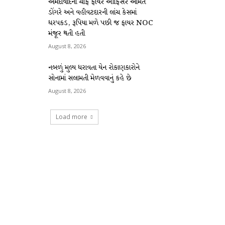
અમદાવાદના ચીફ ફાયર ઑફિસર અમિત
ડોંગરે અને વહીવટદારની લાંચ કેસમાં
ધરપકડ, રૂપિયા મળે પછી જ ફાયર NOC
મંજૂર થતી હતી
August 8, 2026
નબળું મુલ્ય ધરાવતા યેન રોકાણકારોને
સોનામાં સલામતી મેળવવાનું કહે છે
August 8, 2026
Load more