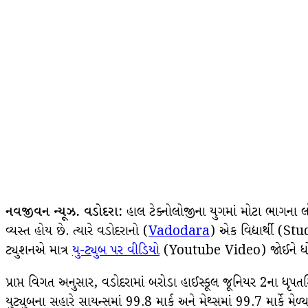
નવજીવન ન્યૂઝ. વડોદરા:
હાલ ટેક્નોલોજીના યુગમાં મોટા ભાગના લો
વ્યસ્ત હોય છે. ત્યારે વડોદરાનો (
Vadodara
) એક વિદ્યાર્થી (St
ટ્યુશનએ માત્ર
યુ-ટ્યુબ પર વીડિયો
(Youtube Video) જોઈને ધોરણ-
પ્રાપ્ત વિગત અનુસાર, વડોદરામાં બરોડા હાઈસ્કૂલ જૂનિયર 2ના ધૃપતસ
યુટ્યુબના સહારે સાયન્સમાં 99.8 માર્ક અને મેથ્સમાં 99.7 માર્કે મે