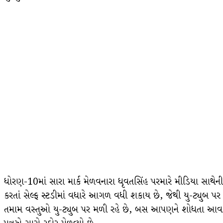
ધોરણ-10માં સારા માર્ક મેળવનારા ધૃવતસિંહ પરમારે મીડિયા સાથેની 
કરતાં સેલ્ફ સ્ટડીમાં વધારે આગળ વધી શકાય છે, જેથી યુ-ટ્યુબ પર
તમામ વસ્તુઓ યુ-ટ્યુબ પર મળી રહે છે, બસ આપણને શોધતા આવડવી જો