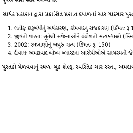
પુત્રએ સારો સ્કોર મેળવ્યો છે.
સાર્થક પ્રકાશન દ્વારા પ્રકાશિત પ્રશાંત દયાળનાં ચાર યાદગાર પુસ
લતીફઃ દારૂબંધીનું અર્થકારણ, કોમવાદનું રાજકારણ (કિંમતઃ રૂ
જીવતી વારતાઃ સૂતેલી સંવેદનાઓને ઢંઢોળતી સત્યકથાઓ (કિંમ
2002: રમખાણોનું અધૂરું સત્ય (કિંમતઃ રૂ. 150)
દીવાલઃ અમદાવાદ બોમ્બ બ્લાસ્ટના આરોપીઓએ સાબરમતી જેલ
પુસ્તકો મેળવવાનું સ્થળઃ બુક શેલ્ફ, સ્વસ્તિક ચાર રસ્તા, અમ