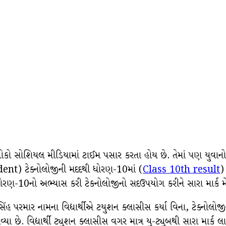
કો સોશિયલ મીડિયામાં ટાઈમ પસાર કરતા હોય છે. તેમાં પણ યુવાનો સોશિ
udent) ટેક્નોલોજીની મદદથી ધોરણ-10માં (
Class 10th result
)
10નો અભ્યાસ કરી ટેકનોલોજીનો સદઉપયોગ કરીને સારા માર્ક મેળ
િંહ પરમાર નામના વિદ્યાર્થીએ ટયુશન ક્લાસીસ કર્યા વિના, ટેક્નોલોજીન
ળ્યવ્યા છે. વિદ્યાર્થી ટ્યુશન ક્લાસીસ વગર માત્ર યુ-ટ્યુબથી સારા મ