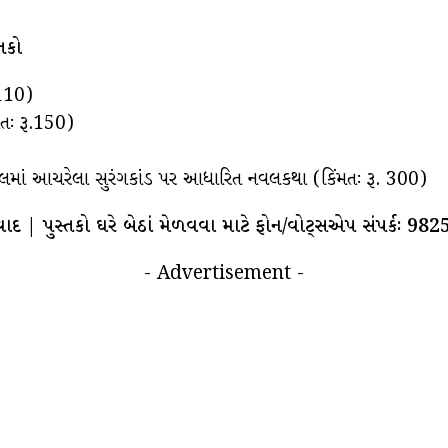
્તકો
.110)
તઃ રૂ.150)
માં આચરેલા સુરંગકાંડ પર આધારિત નવલકથા (કિંમતઃ રૂ. 300)
દાવાદ | પુસ્તકો ઘરે બેઠાં મેળવવા માટે ફોન/વોટ્સએપ સંપર્કઃ 9
- Advertisement -