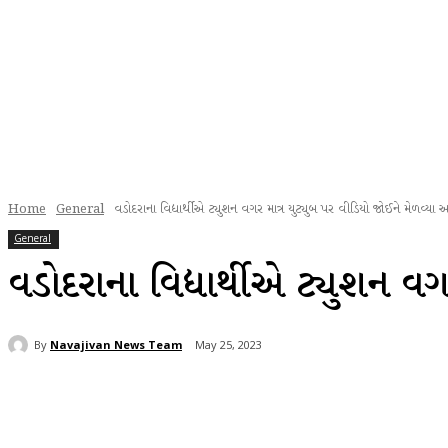
Home
General
વડોદરાના વિદ્યાર્થીએ ટ્યુશન વગર માત્ર યુટ્યુબ પર વીડિયો જોઈને મેળવ્યા 
General
વડોદરાના વિદ્યાર્થીએ ટ્યુશન વ
By
Navajivan News Team
May 25, 2023
Share
Facebook
Twitter
Wh