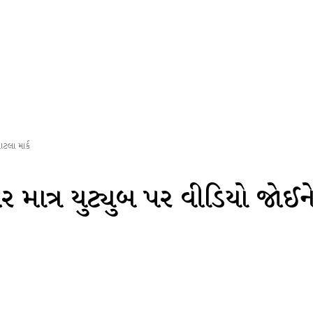
આટલા માર્ક
ગર માત્ર યુટ્યુબ પર વીડિયો જોઈ
atsApp
Telegram
Copy URL