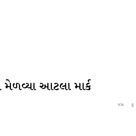
ને મેળવ્યા આટલા માર્ક
974
0