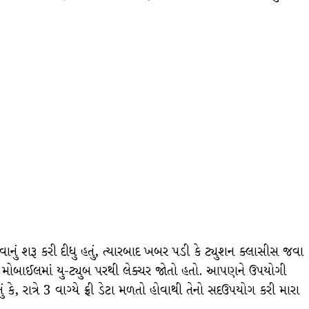
ાનું શરૂ કરી દીધુ હતું, ત્યારબાદ ખબર પડી કે ટ્યુશન ક્લાસીસ જવા
ીને મોબાઈલમાં યુ-ટ્યુબ પરથી લેક્ચર જોતો હતો. આપણને ઉપયોગી
રાત્રે 3 વાગ્યે ફ્રી ડેટા મળતો હોવાથી તેનો સદઉપયોગ કરી મારા