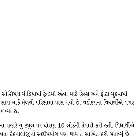
યલ મીડિયામાં ટ્રેન્ડમાં રહેવા માટે રિલ્સ અને ફોટા મુકવામાં
 સારા માર્ક મેળવી પરિક્ષામાં પાસ થયો છે. વડોદરાના વિદ્યાર્થીએ વગર
વ્યા છે.
ા સહારે યુ-ટ્યુબ પર ઘોરણ-10 બોર્ડની તૈયારી કરી હતી. વિદ્યાર્થીએ
ાર્ક લાવતા ટેકનોલોજીનો સદઉપયોગ પણ થાય તે સાબિત કરી બતાવ્યું છે.