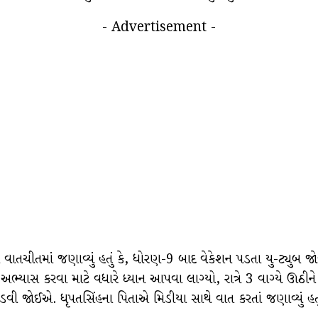
- Advertisement -
વાતચીતમાં જણાવ્યું હતું કે, ધોરણ-9 બાદ વેકેશન પડતા યુ-ટ્યુબ જોવ
 અભ્યાસ કરવા માટે વધારે ધ્યાન આપવા લાગ્યો, રાત્રે 3 વાગ્યે ઊઠ
ઈએ. ધૃપતસિંહના પિતાએ મિડીયા સાથે વાત કરતાં જણાવ્યું હતું કે, 