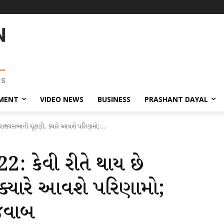
MENT
VIDEO NEWS
BUSINESS
PRASHANT DAYAL
રાજ્યસભાની ચૂંટણી, ક્યારે આવશે પરિણામો;...
2: કેવી રીતે થાય છે
 ક્યારે આવશે પરિણામો;
 જવાબ