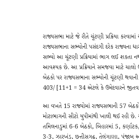
રાજ્યસભા માટે જે રીતે ચૂંટણી પ્રક્રિયા કરવામા
રાજ્યસભાના સભ્યોની પસંદગી દરેક રાજ્યના ધારા
સભ્યો આ ચૂંટણી પ્રક્રિયામાં ભાગ લઈ શકતા નથી.
આવશ્યક છે. આ પ્રક્રિયાને સમજવા માટે ચાલો ઉ
બેઠકો પર રાજ્યસભાના સભ્યોની ચૂંટણી થવાની 
403/ [11+1 = 34 એટલે કે ઉમેદવારને જીતવા 
આ વખતે 15 રાજ્યોમાં રાજ્યસભાની 57 બેઠકો
મોટાભાગની સીટો યુપીમાંથી ખાલી થઈ રહી છે. અહ
તમિલનાડુમાં 6-6 બેઠકો, બિહારમાં 5, કર્ણાટક,
3-3, ઝારખંડ, છત્તીસગઢ, તેલંગાણા, પંજાબ અન