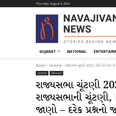
Thursday, August 6, 2026
GUJARAT
NATIONAL
ENTERTAIN
Home
General
રાજ્યસભા ચૂંટણી 2022: કેવી રીતે થાય છે 
General
National
રાજ્યસભા ચૂંટણી 202
રાજ્યસભાની ચૂંટણી,
જાણો – દરેક પ્રશ્નનો