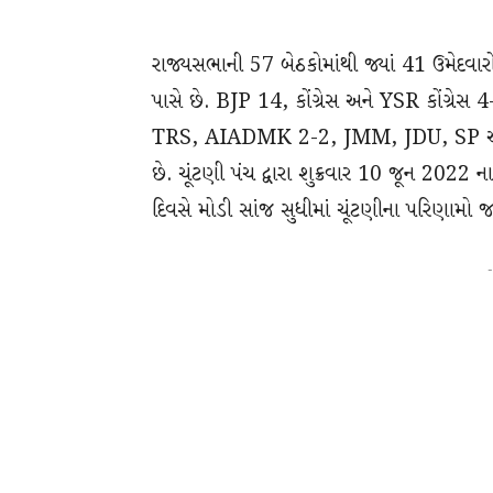
રાજ્યસભાની 57 બેઠકોમાંથી જ્યાં 41 ઉમેદવારો
પાસે છે. BJP 14, કોંગ્રેસ અને YSR કોંગ્
TRS, AIADMK 2-2, JMM, JDU, SP અને
છે. ચૂંટણી પંચ દ્વારા શુક્રવાર 10 જૂન 2022 
દિવસે મોડી સાંજ સુધીમાં ચૂંટણીના પરિણામો 
-