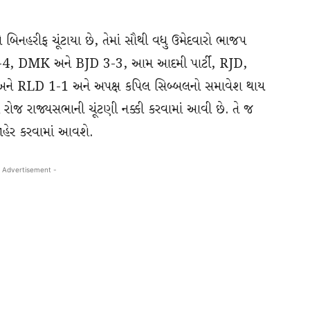
 બિનહરીફ ચૂંટાયા છે, તેમાં સૌથી વધુ ઉમેદવારો ભાજપ
રેસ 4-4, DMK અને BJD 3-3, આમ આદમી પાર્ટી, RJD,
 RLD 1-1 અને અપક્ષ કપિલ સિબ્બલનો સમાવેશ થાય
ના રોજ રાજ્યસભાની ચૂંટણી નક્કી કરવામાં આવી છે. તે જ
જાહેર કરવામાં આવશે.
 Advertisement -