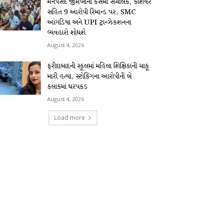
મનપસંદ જીમખાના કેસમાં સંચાલક, કેશિયર
સહિત 9 આરોપી રિમાન્ડ પર, SMC
આંગડિયા અને UPI ટ્રાન્ઝેકશનના
વ્યવહારો શોધશે
August 4, 2026
ફરીદાબાદની સ્કૂલમાં મહિલા શિક્ષિકાની ચાકૂ
મારી હત્યા, સ્ટોકિંગના આરોપીની બે
કલાકમાં ધરપકડ
August 4, 2026
Load more