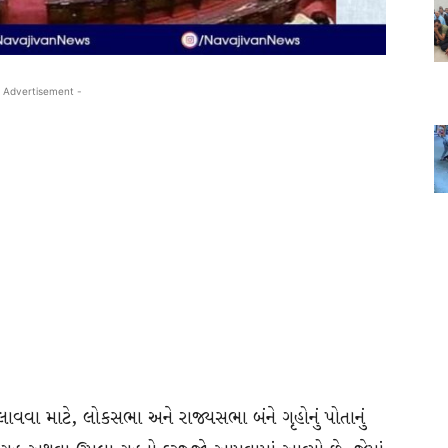
 Advertisement -
લાવવા માટે, લોકસભા અને રાજ્યસભા બંને ગૃહોનું પોતાનું