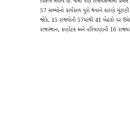
વિશેષ મહત્વ છે. જેમાં પણ રાજ્યસભાના પ્રથમ
57 સભ્યોનો કાર્યકાળ પૂરો થવાને કારણે ચૂંટણી 
જોકે, 15 રાજ્યોની 57માંથી 41 બેઠકો પર ઉમેદવ
રાજસ્થાન, કર્ણાટક અને હરિયાણાની 16 રાજ્યસ