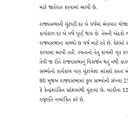
માટે જાહેરાત કરવામાં આવી છે.
રાજ્યસભાની ચૂંટણી દર બે વર્ષમાં એકવાર યોજા
કાર્યકાળ દર બે વર્ષે પૂર્ણ થાય છે. તેમની બેઠ
રાજ્યસભાના સભ્યો છ વર્ષ માટે રહે છે. દેશમ
કરવામાં આવી હતી. રચનાનો હેતુ કાયમી ગૃહ રા
તેવી જ રીતે રાજ્યસભાનું વિસર્જન થતું નથી કા
સભ્યોનો કાર્યકાળ પણ ચૂંટાયેલા સાંસદો કરતાં 
80 મુજબ રાજ્યસભામાં કુલ સભ્યોની સંખ્યા
કે કેન્દ્રશાસિત પ્રદેશમાંથી ચૂંટાયા છે. બાકીના 
રાષ્ટ્રપતિ નામાંકિત કરે છે.
-