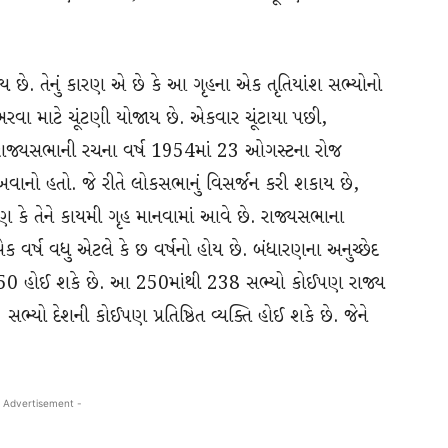
ય છે. તેનું કારણ એ છે કે આ ગૃહના એક તૃતિયાંશ સભ્યોનો
કો ભરવા માટે ચૂંટણી યોજાય છે. એકવાર ચૂંટાયા પછી,
ાં રાજ્યસભાની રચના વર્ષ 1954માં 23 ઓગસ્ટના રોજ
ખવાનો હતો. જે રીતે લોકસભાનું વિસર્જન કરી શકાય છે,
રણ કે તેને કાયમી ગૃહ માનવામાં આવે છે. રાજ્યસભાના
એક વર્ષ વધુ એટલે કે છ વર્ષનો હોય છે. બંધારણના અનુચ્છેદ
 250 હોઈ શકે છે. આ 250માંથી 238 સભ્યો કોઈપણ રાજ્ય
12 સભ્યો દેશની કોઈપણ પ્રતિષ્ઠિત વ્યક્તિ હોઈ શકે છે. જેને
 Advertisement -