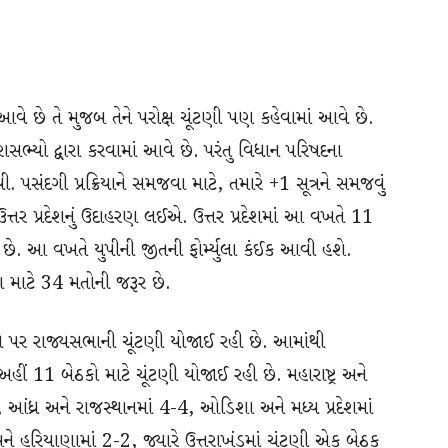
ં આવે છે તે મુજબ તેને પરોક્ષ ચૂંટણી પણ કહેવામાં આવે છે.
સભ્યો દ્વારા કરવામાં આવે છે. પરંતુ વિધાન પરિષદના
 પસંદગી પ્રક્રિયાને સમજવા માટે, તમારે +1 સૂત્રને સમજવું
ત્તર પ્રદેશનું ઉદાહરણ લઈએ. ઉત્તર પ્રદેશમાં આ વખતે 11
છે. આ વખતે યુપીની જીતની ફોર્મ્યુલા કંઈક આવી હશે.
માટે 34 મતોની જરૂર છે.
 પર રાજ્યસભાની ચૂંટણી યોજાઈ રહી છે. આમાંથી
ીં 11 બેઠકો માટે ચૂંટણી યોજાઈ રહી છે. મહારાષ્ટ્ર અને
 આંધ્ર અને રાજસ્થાનમાં 4-4, ઓડિશા અને મધ્ય પ્રદેશમાં
ે હરિયાણામાં 2-2, જ્યારે ઉત્તરાખંડમાં ચૂંટણી એક બેઠક