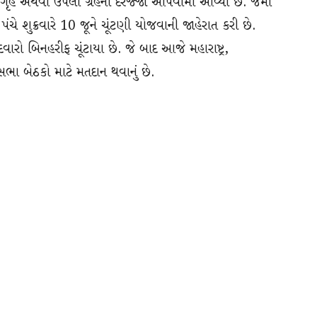
 ગૃહ અથવા ઉપલા ગ્રહનો દરજ્જો આપવામાં આવ્યો છે. જેમાં
પંચે શુક્રવારે 10 જૂને ચૂંટણી યોજવાની જાહેરાત કરી છે.
ારો બિનહરીફ ચૂંટાયા છે. જે બાદ આજે મહારાષ્ટ્ર,
ભા બેઠકો માટે મતદાન થવાનું છે.