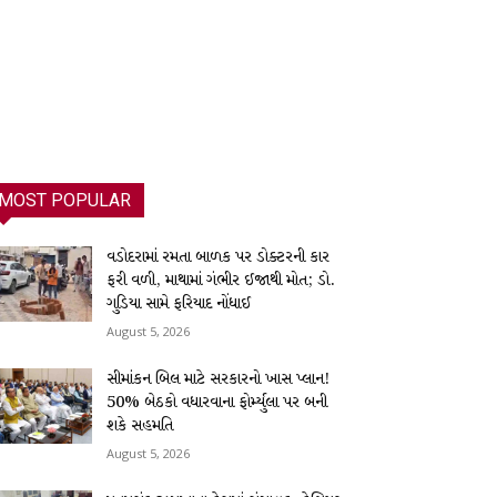
MOST POPULAR
વડોદરામાં રમતા બાળક પર ડોક્ટરની કાર
ફરી વળી, માથામાં ગંભીર ઈજાથી મોત; ડો.
ગુડિયા સામે ફરિયાદ નોંધાઈ
August 5, 2026
સીમાંકન બિલ માટે સરકારનો ખાસ પ્લાન!
50% બેઠકો વધારવાના ફોર્મ્યુલા પર બની
શકે સહમતિ
August 5, 2026