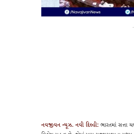
-
નવજીવન ન્યૂઝ. નવી દિલ્હી:
ભારતમાં સત્તા ચ