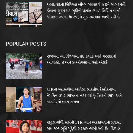
અમદાવાદના સિરિયલ બૉમ્બ બ્લાસ્ટથી લઈને સાબરમતી
જેલના સુરંગકાંડ સુધીની પ્રશાંત દયાળ લિખિત વાર્તા
‘દીવાલ’ નવલકથા સ્વરૂપે ટૂંક સમયમાં આવી રહી છે
POPULAR POSTS
રાજ્યમાં આ જિલ્લામાં 48 કલાક ભારે વરસાદની
આગાહી, 8 અને 9 ઓગસ્ટના યલો એલર્ટ
UKના ગ્લાસગોમાં આવેલા ભારતીય રેસ્ટોરન્ટમાં
નેપકિન ઉપર ભારતના નકશામાં પૂર્વોત્તરનો ભાગ અને
કાશ્મીરનો ભાગ ગાયબ
રાહુલ ગાંધી સામેની FIR ધ્યાન ભટકાવવાનો પ્રયાસ,
રામ જન્મભૂમિ મુદ્દેથી સરકાર ભાગી રહી છે: ડિમ્પલ