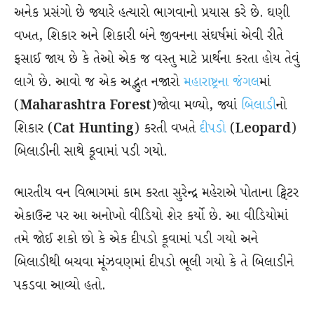
અનેક પ્રસંગો છે જ્યારે હત્યારો ભાગવાનો પ્રયાસ કરે છે. ઘણી
વખત, શિકાર અને શિકારી બંને જીવનના સંઘર્ષમાં એવી રીતે
ફસાઈ જાય છે કે તેઓ એક જ વસ્તુ માટે પ્રાર્થના કરતા હોય તેવું
લાગે છે. આવો જ એક અદ્ભુત નજારો
મહારાષ્ટ્રના જંગલ
માં
(
Maharashtra Forest
)જોવા મળ્યો, જ્યાં
બિલાડી
નો
શિકાર (
Cat Hunting
) કરતી વખતે
દીપડો
(
Leopard
)
બિલાડીની સાથે કૂવામાં પડી ગયો.
ભારતીય વન વિભાગમાં કામ કરતા સુરેન્દ્ર મહેરાએ પોતાના ટ્વિટર
એકાઉન્ટ પર આ અનોખો વીડિયો શેર કર્યો છે. આ વીડિયોમાં
તમે જોઈ શકો છો કે એક દીપડો કૂવામાં પડી ગયો અને
બિલાડીથી બચવા મૂંઝવણમાં દીપડો ભૂલી ગયો કે તે બિલાડીને
પકડવા આવ્યો હતો.