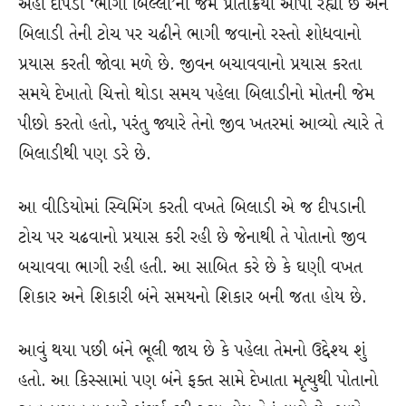
અહીં દીપડો ‘ભીગી બિલ્લી’ની જેમ પ્રતિક્રિયા આપી રહ્યો છે અને
બિલાડી તેની ટોચ પર ચઢીને ભાગી જવાનો રસ્તો શોધવાનો
પ્રયાસ કરતી જોવા મળે છે. જીવન બચાવવાનો પ્રયાસ કરતા
સમયે દેખાતો ચિત્તો થોડા સમય પહેલા બિલાડીનો મોતની જેમ
પીછો કરતો હતો, પરંતુ જ્યારે તેનો જીવ ખતરમાં આવ્યો ત્યારે તે
બિલાડીથી પણ ડરે છે.
આ વીડિયોમાં સ્વિમિંગ કરતી વખતે બિલાડી એ જ દીપડાની
ટોચ પર ચઢવાનો પ્રયાસ કરી રહી છે જેનાથી તે પોતાનો જીવ
બચાવવા ભાગી રહી હતી. આ સાબિત કરે છે કે ઘણી વખત
શિકાર અને શિકારી બંને સમયનો શિકાર બની જતા હોય છે.
આવું થયા પછી બંને ભૂલી જાય છે કે પહેલા તેમનો ઉદ્દેશ્ય શું
હતો. આ કિસ્સામાં પણ બંને ફક્ત સામે દેખાતા મૃત્યુથી પોતાનો