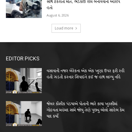
સાથે ટકરાતા મોત, ભડકાઉ રીલ બનાવવાનો આરોપ
હતો
August 6, 2026
Load more
EDITOR PICKS
વસાવાની નજર બેરેકના એક એક ખુણા ઉપર ફરી રહી
હતી ઝડતી કરનાર સિપાઇને કઈ જ હાથ લાગ્યુ નહિ
જેલર કૌશીક પંડયાએ પોતાની ભારે કાયા ખુરશીમાં
ગોઠવતા મહંમદ સામે જોયુ તેણે પુછ્યુ બોલો સાહેબ કેમ
યાદ કર્યો