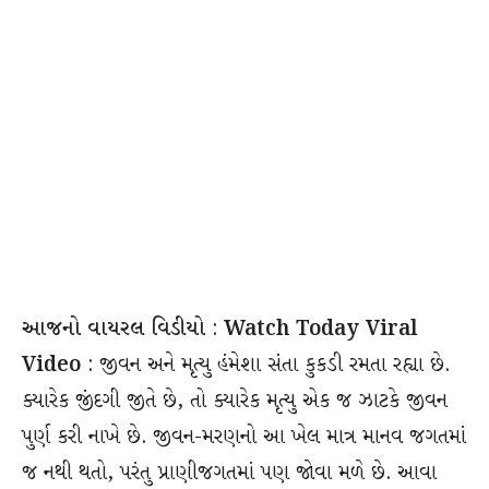
આજનો વાયરલ વિડીયો
:
Watch Today Viral
Video
: જીવન અને મૃત્યુ હંમેશા સંતા કુકડી રમતા રહ્યા છે.
ક્યારેક જીંદગી જીતે છે, તો ક્યારેક મૃત્યુ એક જ ઝાટકે જીવન
પુર્ણ કરી નાખે છે. જીવન-મરણનો આ ખેલ માત્ર માનવ જગતમાં
જ નથી થતો, પરંતુ પ્રાણીજગતમાં પણ જોવા મળે છે. આવા