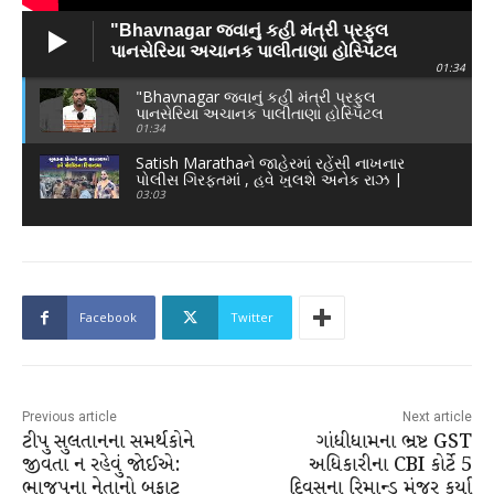
"Bhavnagar જવાનું કહી મંત્રી પ્રફુલ
પાનસેરિયા અચાનક પાલીતાણા હોસ્પિટલ
01:34
પહોંચ્યા!"
"Bhavnagar જવાનું કહી મંત્રી પ્રફુલ
પાનસેરિયા અચાનક પાલીતાણા હોસ્પિટલ
પહોંચ્યા!"
01:34
Satish Marathaને જાહેરમાં રહેંસી નાખનાર
પોલીસ ગિરફ્તમાં , હવે ખુલશે અનેક રાઝ |
Crime News |
03:03
Facebook
Twitter
Previous article
Next article
ટીપુ સુલતાનના સમર્થકોને
ગાંધીધામના ભ્રષ્ટ GST
જીવતા ન રહેવું જોઈએ:
અધિકારીના CBI કોર્ટે 5
ભાજપના નેતાનો બફાટ
દિવસના રિમાન્ડ મંજૂર કર્યા