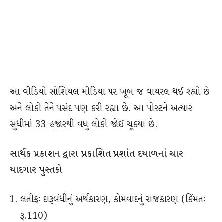
આ વીડિયો સોશિયલ મીડિયા પર ખૂબ જ વાયરલ થઈ રહ્યો છે
અને લોકો તેને પસંદ પણ કરી રહ્યા છે. આ પોસ્ટને અત્યાર
સુધીમાં 33 હજારથી વધુ લોકો જોઈ ચૂક્યા છે.
સાર્થક પ્રકાશન દ્વારા પ્રકાશિત પ્રશાંત દયાળનાં ચાર
યાદગાર પુસ્તકો
લતીફઃ દારૂબંધીનું અર્થકારણ, કોમવાદનું રાજકારણ (કિંમતઃ
રૂ.110)