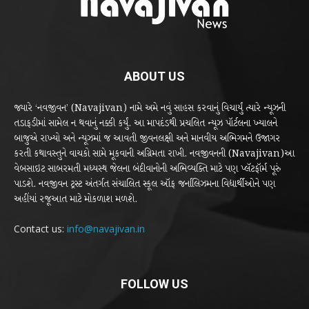
ABOUT US
જ્યારે ‘નવજીવન’ (Navajivan) નામે અમે નવું સાહસ કરવાનું વિચાર્યું ત્યારે ન્યૂઝની
તડાફડીમાં સામેલ ન થવાનું નક્કી કર્યું. આ માપદંડથી પ્રચલિત ન્યૂઝ પૉર્ટલના ખ્યાલને
બાજુએ રાખ્યો અને ન્યૂઝમાં જ આવતી જીવનલક્ષી અને માનવીય અભિગમને ઉજાગર
કરતી કથાવસ્તુને વાચકો સામે મૂકવાની અગ્રિમતા રાખી. નવજીવનની (Navajivan)આ
વેબસાઇટ સાબરમતી મધ્યસ્થ જેલના બંદીવાનોની અભિવ્યક્તિ માટે પણ પ્લૅટફૉર્મ પૂરું
પાડશે. નવજીવન ટ્રસ્ટ અંતર્ગત સંચાલિત સ્કૂલ ઑફ જર્નાલિઝમના વિદ્યાર્થીઓને પણ
અહીંયાં રજૂઆત માટે મોકળાશ મળશે.
Contact us:
info@navajivan.in
FOLLOW US