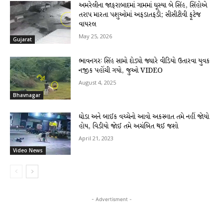
અમરેલીના જાફરાબાદમાં ગામમાં ઘૂસ્યા બે સિંહ, સિંહોએ
તરાપ મારતા પશુઓમાં અફડાતફડી; સીસીટીવી ફૂટેજ
વાયરલ
May 25, 2026
Gujarat
ભાવનગરઃ સિંહ સામો દોડ્યો જ્યારે વીડિયો ઉતારવા યુવક
નજીક પહોંચી ગયો, જુઓ VIDEO
August 4, 2025
Bhavnagar
ઘોડા અને બાઈક વચ્ચેનો આવો અકસ્માત તમે નહીં જોયો
હોય, વિડીયો જોઈ તમે અચંબિત થઈ જશો
April 21, 2023
Video News
- Advertisment -