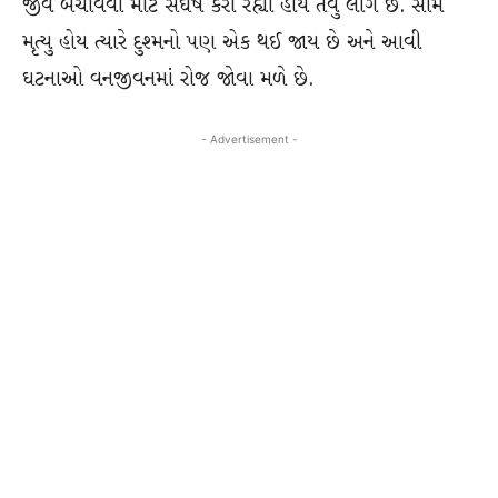
જીવ બચાવવા માટે સંઘર્ષ કરી રહ્યા હોય તેવું લાગે છે. સામે
મૃત્યુ હોય ત્યારે દુશ્મનો પણ એક થઈ જાય છે અને આવી
ઘટનાઓ વનજીવનમાં રોજ જોવા મળે છે.
- Advertisement -