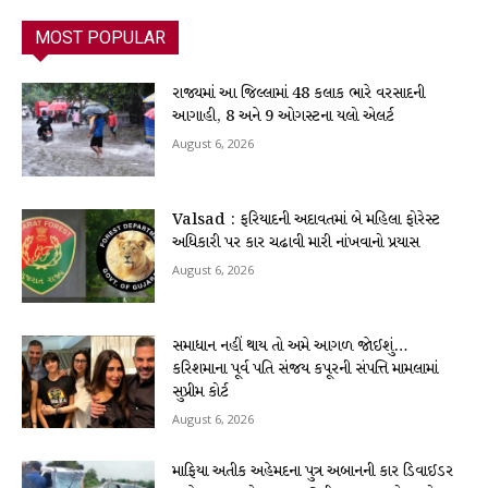
MOST POPULAR
રાજ્યમાં આ જિલ્લામાં 48 કલાક ભારે વરસાદની
આગાહી, 8 અને 9 ઓગસ્ટના યલો એલર્ટ
August 6, 2026
Valsad : ફરિયાદની અદાવતમાં બે મહિલા ફોરેસ્ટ
અધિકારી પર કાર ચઢાવી મારી નાંખવાનો પ્રયાસ
August 6, 2026
સમાધાન નહીં થાય તો અમે આગળ જોઈશું…
કરિશમાના પૂર્વ પતિ સંજય કપૂરની સંપત્તિ મામલામાં
સુપ્રીમ કોર્ટ
August 6, 2026
માફિયા અતીક અહેમદના પુત્ર અબાનની કાર ડિવાઈડર