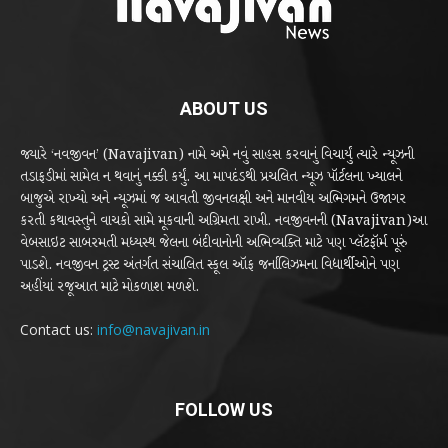
ABOUT US
જ્યારે ‘નવજીવન’ (Navajivan) નામે અમે નવું સાહસ કરવાનું વિચાર્યું ત્યારે ન્યૂઝની
તડાફડીમાં સામેલ ન થવાનું નક્કી કર્યું. આ માપદંડથી પ્રચલિત ન્યૂઝ પૉર્ટલના ખ્યાલને
બાજુએ રાખ્યો અને ન્યૂઝમાં જ આવતી જીવનલક્ષી અને માનવીય અભિગમને ઉજાગર
કરતી કથાવસ્તુને વાચકો સામે મૂકવાની અગ્રિમતા રાખી. નવજીવનની (Navajivan)આ
વેબસાઇટ સાબરમતી મધ્યસ્થ જેલના બંદીવાનોની અભિવ્યક્તિ માટે પણ પ્લૅટફૉર્મ પૂરું
પાડશે. નવજીવન ટ્રસ્ટ અંતર્ગત સંચાલિત સ્કૂલ ઑફ જર્નાલિઝમના વિદ્યાર્થીઓને પણ
અહીંયાં રજૂઆત માટે મોકળાશ મળશે.
Contact us:
info@navajivan.in
FOLLOW US