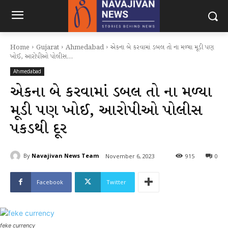
Home
Gujarat
Ahmedabad
એકના બે કરવામાં ડબલ તો ના મળ્યા મૂડી પણ
ખોઈ, આરોપીઓ પોલીસ...
Ahmedabad
એકના બે કરવામાં ડબલ તો ના મળ્યા
મૂડી પણ ખોઈ, આરોપીઓ પોલીસ
પકડથી દૂર
By
Navajivan News Team
November 6, 2023
915
0
Facebook
Twitter
feke currency