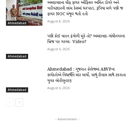
અમદાવાદના ચીફ ફાયર ઑફિસર અમિત ડોંગરે અને
વહીવટદારની લાંચ કેસમાં ધરપકડ, રૂપિયા મળે પછી જ
ફાયર NOC મંજૂર થતી હતી
August 8, 2026
Ahmedabad
પછી કોઈ વાહન ફંગોળી મુકે તો? અમદાવાદ-ગાંધીનગરના
બ્રિજ પર ગરબા- Video?
August 6, 2026
Ahmedabad
Ahmedabad : ગુજરાત કોલેજમાં ABVPના
કાર્યકરોએ વિદ્યાર્થીને માર માર્યો, માથું દીવાલ સાથે ટકરાતા
યુવક લોહીલુહાણ
August 6, 2026
Ahmedabad
- Advertisment -