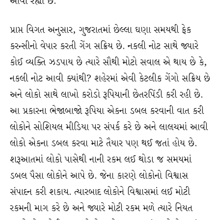
આવી રહ્યા છે.
પ્રાપ્ત વિગત અનુસાર, ગુજરાતમાં છેલ્લા ઘણા સમયથી ફેક
કરન્સીનો વેપાર કરતી ગેંગ સક્રિય છે. નકલી નોટ સાથે જ્યારે
કોઈ વ્યક્તિ ઝડપાય છે ત્યારે સૌથી મોટો સવાલ એ થાય છે કે,
નકલી નોટ આવી ક્યાંથી? શહેરમાં એવી કેટલીક ગેંગો સક્રિય છે
અને લોકો સાથે લાખો કરોડો રૂપિયાની છેતરપિંડી કરી રહી છે.
આ પ્રકારના ભેજાબાજો રૂપિયા એકના ડબલ કરવાની વાત કરી
લોકોને સોશિયલ મીડિયા પર સંપર્ક કરે છે અને લાલચમાં આવી
લોકો એકના ડબલ કરવા માટે તૈયાર પણ થઈ જતાં હોય છે.
શરૂઆતમાં લોકો પાસેથી નાની રકમ લઈ થોડા જ સમયમાં
ડબલ પૈસા લોકોને આપે છે. જેના કારણે લોકોનો વિશ્વાસ
સંપાદન કરી શકાય. ત્યારબાદ લોકોને વિશ્વાસમાં લઈ મોટી
રકમની માગ કરે છે અને જ્યારે મોટી રકમ મળે ત્યારે નિયત