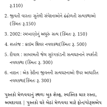
રૂ.110)
જીવતી વારતાઃ સૂતેલી સંવેદનાઓને ઢંઢોળતી સત્યકથાઓ
(કિંમતઃ રૂ.150)
2002: રમખાણોનું અધૂરું સત્ય (કિંમતઃ રૂ. 150)
શતરંજ : ક્રાઇમ થ્રિલર નવલકથા(કિંમતઃ રૂ. 500)
દીવાલ : સાબરમતી જેલ સુરંગકાંડની સત્યઘટનાને સ્પર્શતી
નવલકથા (કિંમતઃ રૂ. 300)
નાદાન : એક કેદીના જીવનની સત્યઘટનાઓ ઉપર આધારિત
નવલકથા(કિંમતઃ રૂ. 300)
પુસ્તકો મેળવવાનું સ્થળઃ બુક શેલ્ફ, સ્વસ્તિક ચાર રસ્તા,
અમદાવાદ | પુસ્તકો ઘરે બેઠાં મેળવવા માટે ફોન/વોટ્સએપ