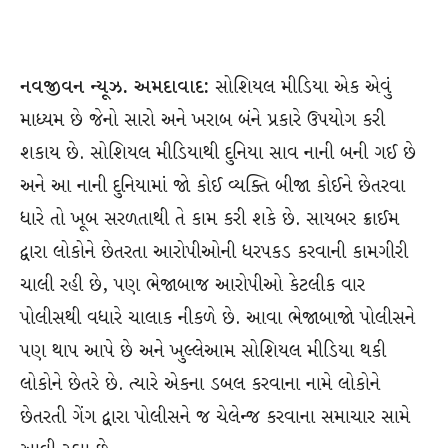
નવજીવન ન્યૂઝ. અમદાવાદ:
સોશિયલ મીડિયા એક એવું
માધ્યમ છે જેનો સારો અને ખરાબ બંને પ્રકારે ઉપયોગ કરી
શકાય છે. સોશિયલ મીડિયાથી દુનિયા સાવ નાની બની ગઈ છે
અને આ નાની દુનિયામાં જો કોઈ વ્યક્તિ બીજા કોઈને છેતરવા
ધારે તો ખૂબ સરળતાથી તે કામ કરી શકે છે. સાયબર ક્રાઈમ
દ્વારા લોકોને છેતરતા આરોપીઓની ધરપકડ કરવાની કામગીરી
ચાલી રહી છે, પણ ભેજાબાજ આરોપીઓ કેટલીક વાર
પોલીસથી વધારે ચાલાક નીકળે છે. આવા ભેજાબાજો પોલીસને
પણ થાપ આપે છે અને ખુલ્લેઆમ સોશિયલ મીડિયા થકી
લોકોને છેતરે છે. ત્યારે એકના ડબલ કરવાના નામે લોકોને
છેતરતી ગેંગ દ્વારા પોલીસને જ ચેલેન્જ કરવાના સમાચાર સામે