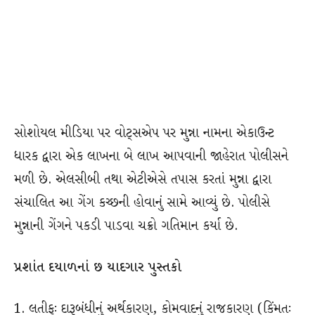
સોશોયલ મીડિયા પર વોટ્સએપ પર મુન્ના નામના એકાઉન્ટ
ધારક દ્વારા એક લાખના બે લાખ આપવાની જાહેરાત પોલીસને
મળી છે. એલસીબી તથા એટીએસે તપાસ કરતાં મુન્ના દ્વારા
સંચાલિત આ ગેંગ કચ્છની હોવાનું સામે આવ્યું છે. પોલીસે
મુન્નાની ગેંગને પકડી પાડવા ચક્રો ગતિમાન કર્યા છે.
પ્રશાંત દયાળનાં છ યાદગાર પુસ્તકો
લતીફઃ દારૂબંધીનું અર્થકારણ, કોમવાદનું રાજકારણ (કિંમતઃ