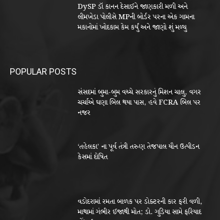
DySP ડૉ કાનન દેસાઈને જાણકારી મળી અને
લીમખેડા પોલીસે MPની બોર્ડર પરના એક ગામના
મકાનોમાં ખોદકામ કેમ કર્યું અને જાણો શું મળ્યુ
POPULAR POSTS
સંસદમાં બુમા-બુમ વચ્ચે સરકારનું મિશન ચાલુ, વગર
ચર્ચાએ ઘણા બિલ થયા પાસ, હવે FCRA બિલ પર
નજર
‘તહેલકા’ ના પૂર્વ તંત્રી તરુણ તેજપાલ યૌન ઉત્પીડન
કેસમાં દોષિત
વડોદરામાં રમતા બાળક પર ડોક્ટરની કાર ફરી વળી,
માથામાં ગંભીર ઈજાથી મોત; ડો. ગુડિયા સામે ફરિયાદ