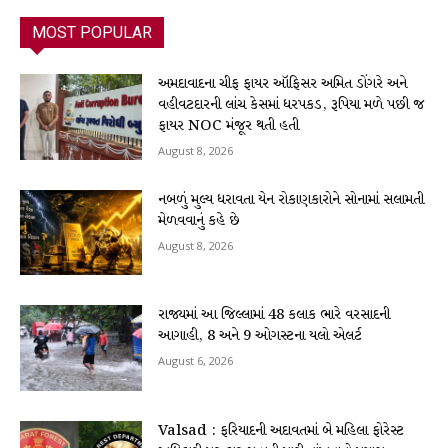
MOST POPULAR
અમદાવાદના ચીફ ફાયર ઑફિસર અમિત ડોંગરે અને
વહીવટદારની લાંચ કેસમાં ધરપકડ, રૂપિયા મળે પછી જ
ફાયર NOC મંજૂર થતી હતી
August 8, 2026
નબળું મુલ્ય ધરાવતા યેન રોકાણકારોને સોનામાં સલામતી
મેળવવાનું કહે છે
August 8, 2026
રાજ્યમાં આ જિલ્લામાં 48 કલાક ભારે વરસાદની
આગાહી, 8 અને 9 ઓગસ્ટના યલો એલર્ટ
August 6, 2026
Valsad : ફરિયાદની અદાવતમાં બે મહિલા ફોરેસ્ટ