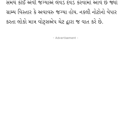
સમયે કોઈ એવી જગ્યાએ લેવડ દેવડ કરવામાં આવે છે જ્યાં
ગ્રામ્ય વિસ્તાર કે અવાવરુ જગ્યા હોય. નકલી નોટોનો વેપાર
કરતા લોકો માત્ર વોટ્સએપ ચેટ દ્વારા જ વાત કરે છે.
- Advertisement -