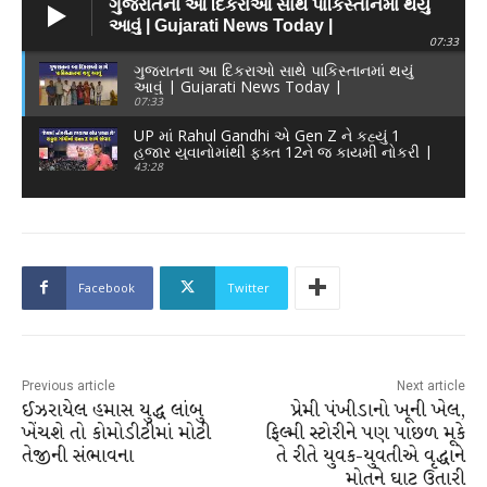
ગુજરાતના આ દિકરાઓ સાથે પાકિસ્તાનમાં થયું
આવું | Gujarati News Today |
07:33
ગુજરાતના આ દિકરાઓ સાથે પાકિસ્તાનમાં થયું
આવું | Gujarati News Today |
07:33
UP માં Rahul Gandhi એ Gen Z ને કહ્યું 1
હજાર યુવાનોમાંથી ફક્ત 12ને જ કાયમી નોકરી |
Today News
43:28
Facebook
Twitter
Previous article
Next article
ઈઝરાયેલ હમાસ યુદ્ધ લાંબુ
પ્રેમી પંખીડાનો ખૂની ખેલ,
ખેંચશે તો કોમોડીટીમાં મોટી
ફિલ્મી સ્ટોરીને પણ પાછળ મૂકે
તેજીની સંભાવના
તે રીતે યુવક-યુવતીએ વૃદ્ધાને
મોતને ઘાટ ઉતારી