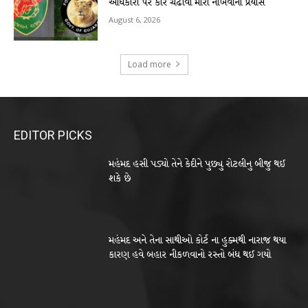
અધિકારી પર કાર ચઢાવી મારી નાંખવાનો પ્રયાસ
August 6, 2026
Load more
EDITOR PICKS
મહંમદ હસી પડ્યો તેને કેદીને પુછ્યુ રોટલીનુ બીજુ થઈ
શકે છે
મહંમદ અને તેના સાથીઓ કોર્ટ ના હુક્મથી નારાજ થયા
કારણ હવે બહાર નીકળવાનો રસ્તો બંધ થઈ ગયો